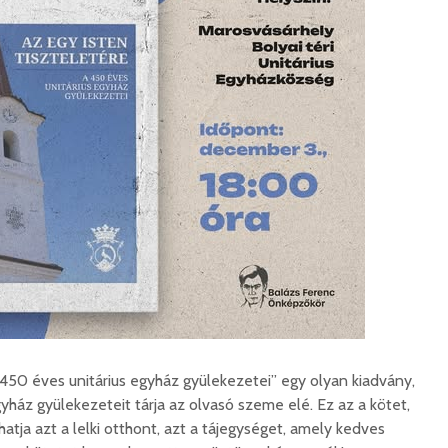
Száz kilométerrel
Hivatal
közelebb kerül
a Teleki
Bukovina
2026. 
2026. augusztus 06.
Európán
Hétfőtől kiválthatók a
úr látog
bérletek
2026. 
2026. augusztus 05.
Boldog 
Indul a Bethlen Gábor
2026. 
Közéleti Akadémia
2026. augusztus 04.
Civil sz
összetet
Nem marad áram
az isko
nélkül a lakosság
hátteré
2026. augusztus 04.
 450 éves unitárius egyház gyülekezetei” egy olyan kiadvány,
2026. jú
yház gyülekezeteit tárja az olvasó szeme elé. Ez az a kötet,
Új online csalásra
tja azt a lelki otthont, azt a tájegységet, amely kedves
1,7 milli
figyelmeztet a