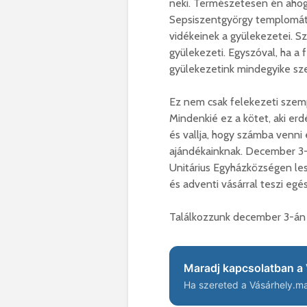
neki. Természetesen én aho
Sepsiszentgyörgy templomát 
vidékeinek a gyülekezetei. S
gyülekezeti. Egyszóval, ha a f
gyülekezetink mindegyike sz
Ez nem csak felekezeti szemp
Mindenkié ez a kötet, aki erd
és vallja, hogy számba venni
ajándékainknak. December 3-á
Unitárius Egyházközségen les
és adventi vásárral teszi eg
Találkozzunk december 3-án 
Maradj kapcsolatban a 
Ha szereted a Vásárhely.ma 