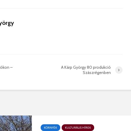
hibás, csak a gyermek
35 éves
nem!
marosvás
14 581 megtekintés
6 344 
yörgy
Máris bezárták a
Megtalá
Víkend medencéit!
Abigélt
8 794 megtekintés
6 071 
Négy halálos
Félig-me
áldozatot követelt a
Wizz Air
gernyeszegi baleset –
5 729 
tókon –
A Kárp György 80 produkció
FRISSÍTVE
Szászrégenben
8 569 megtekintés
KÖRNYÉK
KULTURÁLIS HÍREK