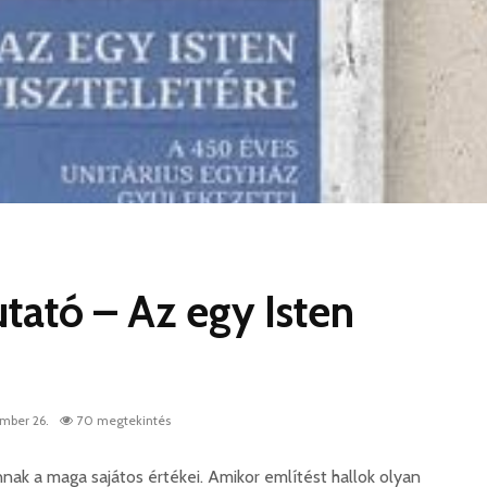
ató – Az egy Isten
mber 26.
70 megtekintés
k a maga sajátos értékei. Amikor említést hallok olyan