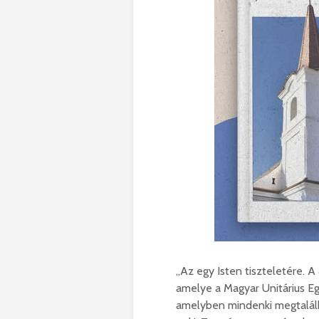
„Az egy Isten tiszteletére. A
amelye a Magyar Unitárius Eg
amelyben mindenki megtalálha