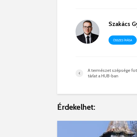
Szakács G
ÖSSZES ÍRÁSA
A természet szépsége fo
tárlat a HUB-ban
Érdekelhet: