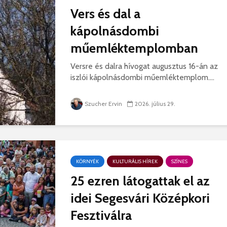
Vers és dal a
kápolnásdombi
műemléktemplomban
Versre és dalra hívogat augusztus 16-án az
iszlói kápolnásdombi műemléktemplom....
Szucher Ervin
2026. július 29.
KÖRNYÉK
KULTURÁLIS HÍREK
SZÍNES
25 ezren látogattak el az
idei Segesvári Középkori
Fesztiválra