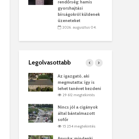
sítik tovább a
kor
rendőrség: hamis
sárhelyi
mar
gyorshajtási
ret
rep
bírságokról küldenek
üzeneteket
úlius 30.
2
2026. augusztus 04.
Legolvasottabb
ges Korda
Az igazgató, aki
Fer
Balázs Klári
megmutatta: így is
Gyö
lehet tanévet kezdeni
kon
megtekintés
29 612 megtekintés
7
vel
Nincs jól a cigányok
Kön
ött Bölöni
által bántalmazott
küs
sofőr
Lás
megtekintés
15 254 megtekintés
7
 a vonat egy
Anyuka: mindenki
Elg