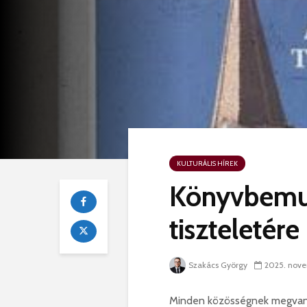
KULTURÁLIS HÍREK
Könyvbemut
tiszteletére
2025. nove
Szakács György
Minden közösségnek megvanna