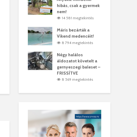
hibás, csak a gyermek
35 
árhelyi férfit
nem!
mar
megtekintés
14 581 megtekintés
6
lták László
Máris bezárták a
Meg
Víkend medencéit!
Abi
megtekintés
8 794 megtekintés
6
ddig elszáll a
Négy halálos
Fél
áldozatot követelt a
Wiz
gernyeszegi baleset –
megtekintés
5
FRISSÍTVE
8 569 megtekintés