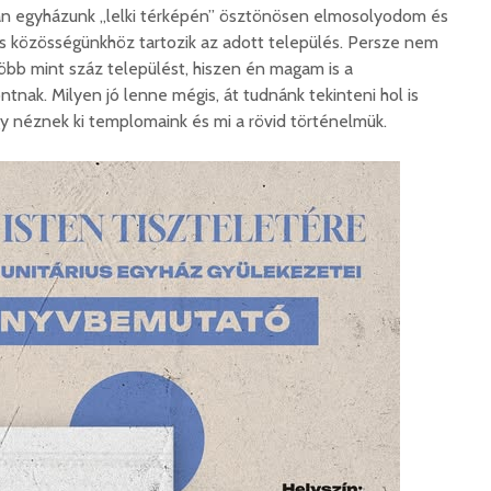
van egyházunk „lelki térképén” ösztönösen elmosolyodom és
us közösségünkhöz tartozik az adott település. Persze nem
bb mint száz települést, hiszen én magam is a
tnak. Milyen jó lenne mégis, át tudnánk tekinteni hol is
y néznek ki templomaink és mi a rövid történelmük.