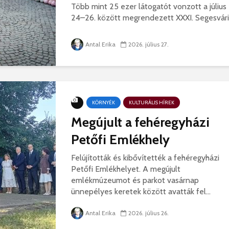
Több mint 25 ezer látogatót vonzott a július
24–26. között megrendezett XXXI. Segesvári.
Antal Erika
2026. július 27.
KÖRNYÉK
KULTURÁLIS HÍREK
Megújult a fehéregyházi
Petőfi Emlékhely
Felújították és kibővítették a fehéregyházi
Petőfi Emlékhelyet. A megújult
emlékmúzeumot és parkot vasárnap
ünnepélyes keretek között avatták fel...
Antal Erika
2026. július 26.