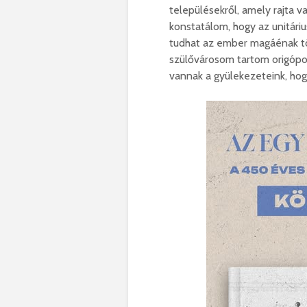
településekről, amely rajta 
konstatálom, hogy az unitári
tudhat az ember magáénak tö
szülővárosom tartom origópon
vannak a gyülekezeteink, hog