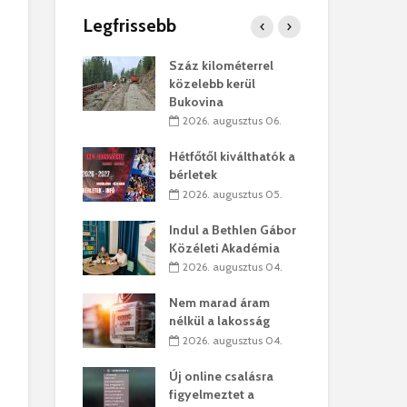
Legfrissebb
os kapunyitás
Száz kilométerrel
Hiv
-kastélyban
közelebb kerül
a T
Bukovina
augusztus 01.
2
2026. augusztus 06.
kó – Büllögi
Eur
atása
Hétfőtől kiválthatók a
úr 
bérletek
augusztus 01.
2
2026. augusztus 05.
feltámadást!
Bol
Indul a Bethlen Gábor
augusztus 01.
2
Közéleti Akadémia
2026. augusztus 04.
ervezetek:
Civ
t okok állnak
öss
Nem marad áram
laelhagyás
az 
nélkül a lakosság
ben
hát
2026. augusztus 04.
lius 31.
2
Új online csalásra
ó lejből
1,7
figyelmeztet a