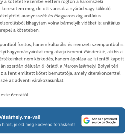
gy a kötetet kezembe vettem rögtön a háromszéki
korszerű
rendőrség: hamis
marosvá
gyorshajtási
keresetem meg, de ott vannak a nyárád vagy kükkülő
repülőte
bírságokról küldenek
zékelyföld, aranyosszék és Magyarország unitárius
üzeneteket
2026. j
elsorolásból kihagytam volna bármelyik vidéket is: unitárius
2026. augusztus 04.
erepel a köteteben.
ontból fontos, hanem kulturális és nemzeti szempontból is.
élyi hagyományainkat meg akarja ismerni. Mindenkié, aki hiszi
 értékeinket nem kérkedés, hanem ápolása az Istentől kapott
n szerdán délután 6-órától a Marosvásárhelyi Bolyai téri
z a fent említett kötet bemutatója, amely citerakoncerttel
Az igazgató, aki
Fergete
megmutatta: így is
György–
ésszé az adventi várakozásunkat.
lehet tanévet kezdeni
koncert
29 612 megtekintés
7 810 
este 6-órától.
Nincs jól a cigányok
Könnyei
által bántalmazott
küszköd
sofőr
László
Vásárhely.ma-val!
15 254 megtekintés
7 704 
híreit, jelöld meg kedvenc forrásként!
Anyuka: mindenki
Elgázolt