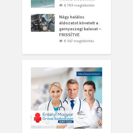
0 megtekintés
8 789 megtekintés
meddig elszáll a
Négy halálos
F
ir
áldozatot követelt a
W
gernyeszegi baleset –
4 megtekintés
FRISSÍTVE
8 567 megtekintés