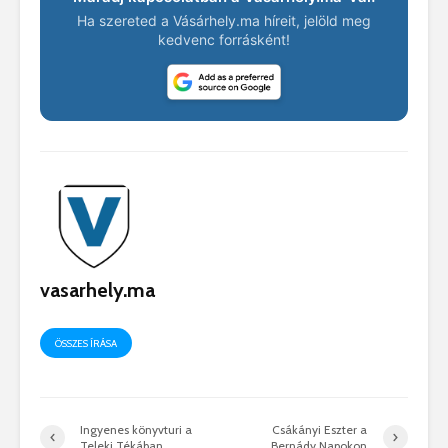
Ha szereted a Vásárhely.ma híreit, jelöld meg
kedvenc forrásként!
vasarhely.ma
ÖSSZES ÍRÁSA
Ingyenes könyvturi a
Csákányi Eszter a
Teleki Tékában
Bernády Napokon