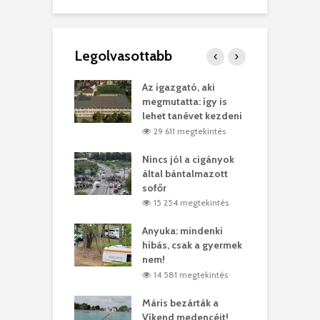
Legolvasottabb
teges Korda
Az igazgató, aki
F
y–Balázs Klári
megmutatta: így is
G
rt
lehet tanévet kezdeni
k
6 megtekintés
29 611 megtekintés
eivel
Nincs jól a cigányok
K
ödött Bölöni
által bántalmazott
k
ó
sofőr
L
3 megtekintés
15 254 megtekintés
lt a vonat egy
Anyuka: mindenki
E
es
hibás, csak a gyermek
3
ásárhelyi férfit
nem!
m
3 megtekintés
14 581 megtekintés
lálták László
Máris bezárták a
M
t
Víkend medencéit!
A