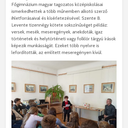
Főgimnázium magyar tagozatos középiskolásai
ismerkedhettek a több műnemben alkotó szerző
ihletforrásaival és kísérletezésével. Szente B.
Levente tizennégy kötete sokszínűséget példáz:
versek, mesék, meseregények, anekdoták, igaz
történetek és helytörténeti vagy folklór tárgyú írások
képezik munkásságát. Ezeket több nyelvre is
lefordították, az említett meseregényen kívül.