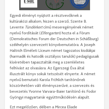
Egyedi élményt nyújtott a résztvevőknek a
kultúraközi alkalom, hiszen a szerző, Szente B.
Levente
Tündérkert
című meseregényének német
nyelvű fordítását (
Elfengarten
) hozta el a Fórum
(Demokratisches Forum der Deutschen in Schäßburg)
székhelyén szervezett könyvbemutatóra. A Joseph
Haltrich Elméleti Líceum német tagozatos kisdiákjai
(harmadik és hatodik osztályos tanulók) pedagógusaik
kíséretében tapasztalták meg a szemléletes
felhívást az olvasásra. Az Egerszegi Éva által
illusztrált könyv sokuk tetszését elnyerte. A német
nyelvű bemutató Karola Fröhlich tanítónőnek
köszönhetően vált élményszerűvé, a szervezés és
bevezetés Yvonne Varvara-Baier tanítónő és Fodor
Gyöngyi magyartanár együttműködésén alapult.
Ezt megelőzően, délben a Mircea Eliade