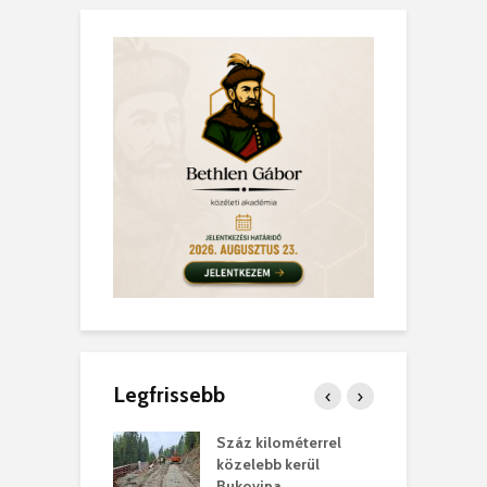
Legfrissebb
los kapunyitás
Száz kilométerrel
H
ki-kastélyban
közelebb kerül
a
Bukovina