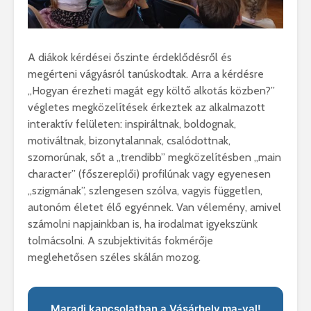
A diákok kérdései őszinte érdeklődésről és
megérteni vágyásról tanúskodtak. Arra a kérdésre
,,Hogyan érezheti magát egy költő alkotás közben?”
végletes megközelítések érkeztek az alkalmazott
interaktív felületen: inspiráltnak, boldognak,
motiváltnak, bizonytalannak, csalódottnak,
szomorúnak, sőt a „trendibb” megközelítésben ,,main
character” (főszereplői) profilúnak vagy egyenesen
„szigmának”, szlengesen szólva, vagyis független,
autonóm életet élő egyénnek. Van vélemény, amivel
számolni napjainkban is, ha irodalmat igyekszünk
tolmácsolni. A szubjektivitás fokmérője
meglehetősen széles skálán mozog.
Maradj kapcsolatban a Vásárhely.ma-val!