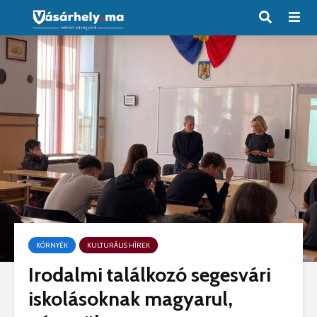
KÖRNYÉK
KULTURÁLIS HÍREK
Irodalmi találkozó segesvári
iskolásoknak magyarul,