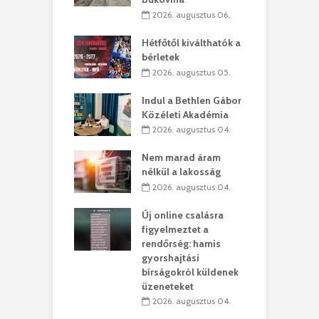
. augusztus 01.
2026. augusztus 06.
ánkó – Büllögi
E
ogatása
Hétfőtől kiválthatók a
ú
bérletek
. augusztus 01.
2026. augusztus 05.
g feltámadást!
B
Indul a Bethlen Gábor
. augusztus 01.
Közéleti Akadémia
2026. augusztus 04.
szervezetek:
C
ett okok állnak
ö
Nem marad áram
kolaelhagyás
a
nélkül a lakosság
rében
h
2026. augusztus 04.
 július 31.
Új online csalásra
lió lejből
1
figyelmeztet a
rűsítik tovább a
k
rendőrség: hamis
vásárhelyi
m
gyorshajtási
teret
r
bírságokról küldenek
üzeneteket
 július 30.
2026. augusztus 04.