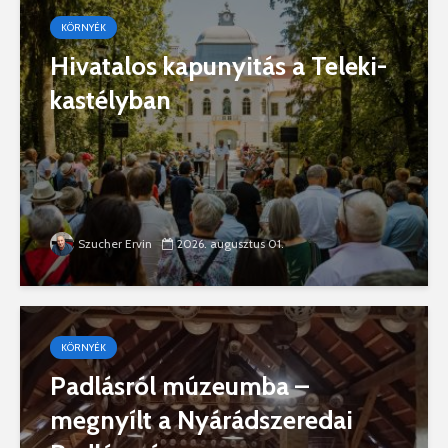
KÖRNYÉK
Hivatalos kapunyitás a Teleki-
kastélyban
Szucher Ervin
2026. augusztus 01.
KÖRNYÉK
Padlásról múzeumba –
megnyílt a Nyárádszeredai