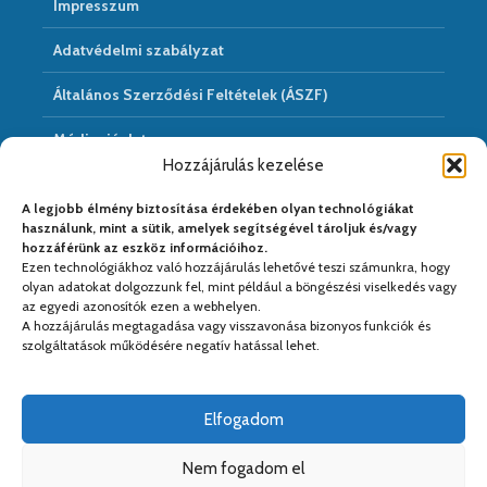
Impresszum
Adatvédelmi szabályzat
Általános Szerződési Feltételek (ÁSZF)
Médiaajánlat
Hozzájárulás kezelése
Hírarchivum
A legjobb élmény biztosítása érdekében olyan technológiákat
használunk, mint a sütik, amelyek segítségével tároljuk és/vagy
hozzáférünk az eszköz információihoz.
Ezen technológiákhoz való hozzájárulás lehetővé teszi számunkra, hogy
Médiapartnereink:
olyan adatokat dolgozzunk fel, mint például a böngészési viselkedés vagy
az egyedi azonosítók ezen a webhelyen.
A hozzájárulás megtagadása vagy visszavonása bizonyos funkciók és
szolgáltatások működésére negatív hatással lehet.
Elfogadom
Nem fogadom el