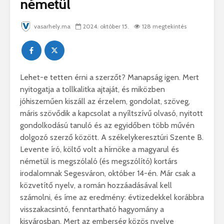
németül
vasarhely.ma
2024. október 15.
128 megtekintés
Lehet-e tetten érni a szerzőt? Manapság igen. Mert
nyitogatja a tollkalitka ajtaját, és miközben
jóhiszeműen kiszáll az érzelem, gondolat, szöveg,
máris szövődik a kapcsolat a nyíltszívű olvasó, nyitott
gondolkodású tanuló és az egyidőben több művén
dolgozó szerző között. A székelykeresztúri Szente B.
Levente író, költő volt a hírnöke a magyarul és
németül is megszólaló (és megszólító) kortárs
irodalomnak Segesváron, október 14-én. Már csak a
közvetítő nyelv, a román hozzáadásával kell
számolni, és íme az eredmény: évtizedekkel korábbra
visszakacsintó, fenntartható hagyomány a
kisvárosban. Mert az emberség közös nyelve