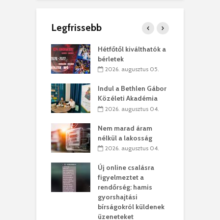
Legfrissebb
ánkó – Büllögi
Hétfőtől kiválthatók a
E
ogatása
bérletek
ú
. augusztus 01.
2026. augusztus 05.
g feltámadást!
Indul a Bethlen Gábor
B
Közéleti Akadémia
. augusztus 01.
2026. augusztus 04.
szervezetek:
C
Nem marad áram
ett okok állnak
ö
nélkül a lakosság
kolaelhagyás
a
2026. augusztus 04.
rében
h
Új online csalásra
 július 31.
figyelmeztet a
lió lejből
1
rendőrség: hamis
rűsítik tovább a
k
gyorshajtási
vásárhelyi
m
bírságokról küldenek
teret
r
üzeneteket