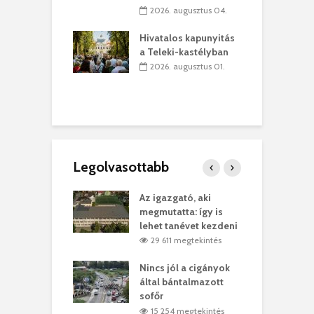
 július 30.
2026. augusztus 04.
sról múzeumba
P
Hivatalos kapunyitás
yílt a
–
a Teleki-kastélyban
dszeredai
N
2026. augusztus 01.
ásmúzeum
P
 július 30.
Legolvasottabb
teges Korda
Az igazgató, aki
F
y–Balázs Klári
megmutatta: így is
G
rt
lehet tanévet kezdeni
k
6 megtekintés
29 611 megtekintés
eivel
Nincs jól a cigányok
K
ödött Bölöni
által bántalmazott
k
ó
sofőr
L
1 megtekintés
15 254 megtekintés