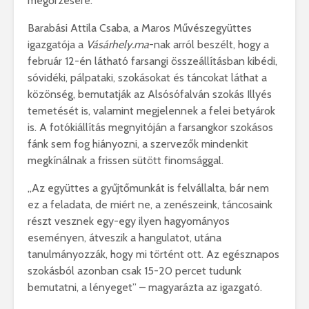
megőrzésére.
Barabási Attila Csaba, a Maros Művészegyüttes
igazgatója a
Vásárhely.ma
-nak arról beszélt, hogy a
február 12-én látható farsangi összeállításban kibédi,
sóvidéki, pálpataki, szokásokat és táncokat láthat a
közönség, bemutatják az Alsósófalván szokás Illyés
temetését is, valamint megjelennek a felei betyárok
is. A fotókiállítás megnyitóján a farsangkor szokásos
fánk sem fog hiányozni, a szervezők mindenkit
megkínálnak a frissen sütött finomsággal.
„Az együttes a gyűjtőmunkát is felvállalta, bár nem
ez a feladata, de miért ne, a zenészeink, táncosaink
részt vesznek egy-egy ilyen hagyományos
eseményen, átveszik a hangulatot, utána
tanulmányozzák, hogy mi történt ott. Az egésznapos
szokásból azonban csak 15-20 percet tudunk
bemutatni, a lényeget” – magyarázta az igazgató.