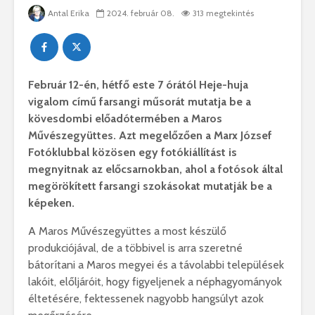
Antal Erika
2024. február 08.
313 megtekintés
Február 12-én, hétfő este 7 órától Heje-huja
vigalom című farsangi műsorát mutatja be a
kövesdombi előadótermében a Maros
Művészegyüttes. Azt megelőzően a Marx József
Fotóklubbal közösen egy fotókiállítást is
megnyitnak az előcsarnokban, ahol a fotósok által
megörökített farsangi szokásokat mutatják be a
képeken.
A Maros Művészegyüttes a most készülő
produkciójával, de a többivel is arra szeretné
bátorítani a Maros megyei és a távolabbi települések
lakóit, előljáróit, hogy figyeljenek a néphagyományok
éltetésére, fektessenek nagyobb hangsúlyt azok