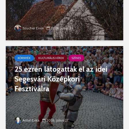
Szucher Ervin
2026. július 29.
KÖRNYÉK
KULTURÁLIS HÍREK
SZÍNES
25 ezren látogattak el az idei
Segesvári Középkori
Fesztiválra
Antal Erika
2026. július 27.