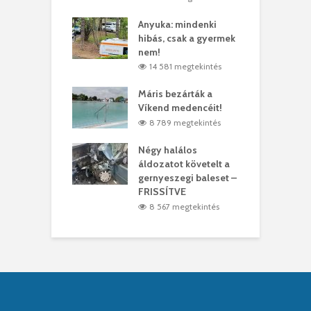
lt a vonat egy
Anyuka: mindenki
E
es
hibás, csak a gyermek
3
ásárhelyi férfit
nem!
m
3 megtekintés
14 581 megtekintés
lálták László
Máris bezárták a
M
t
Víkend medencéit!
A
0 megtekintés
8 789 megtekintés
meddig elszáll a
Négy halálos
F
ir
áldozatot követelt a
W
gernyeszegi baleset –
0 megtekintés
FRISSÍTVE
8 567 megtekintés