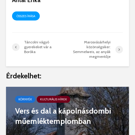
Antal Erika
ÖSSZES ÍRÁSA
Táncolni vágyó
Marosvásárhelyi
gyerekeket vár a
közönségsiker:
Boróka
Semmelweis, az anyák
megmentője
Érdekelhet:
KÖRNYÉK
KULTURÁLIS HÍREK
Vers és dal a kápolnásdombi
műemléktemplomban