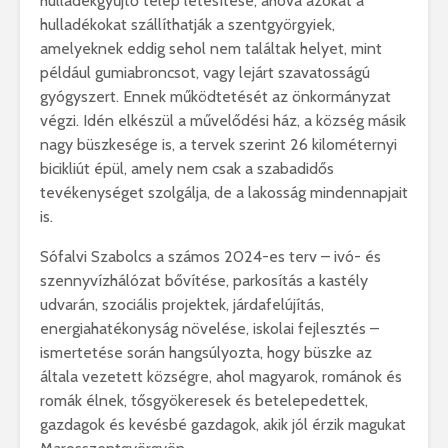
hulladékgyűjtő telep létesítése, ahová azokat a
hulladékokat szállíthatják a szentgyörgyiek,
amelyeknek eddig sehol nem találtak helyet, mint
például gumiabroncsot, vagy lejárt szavatosságú
gyógyszert. Ennek működtetését az önkormányzat
végzi. Idén elkészül a művelődési ház, a község másik
nagy büszkesége is, a tervek szerint 26 kilométernyi
bicikliút épül, amely nem csak a szabadidős
tevékenységet szolgálja, de a lakosság mindennapjait
is.
Sófalvi Szabolcs a számos 2024-es terv – ivó- és
szennyvízhálózat bővítése, parkosítás a kastély
udvarán, szociális projektek, járdafelújítás,
energiahatékonyság növelése, iskolai fejlesztés –
ismertetése során hangsúlyozta, hogy büszke az
általa vezetett községre, ahol magyarok, románok és
romák élnek, tősgyökeresek és betelepedettek,
gazdagok és kevésbé gazdagok, akik jól érzik magukat