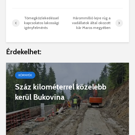
Tömegközlekedéssel
Hárommillió lejre rúg a
kapcsolatos lakossági
vadállatok által okozott
igényfelmérés
kár Maros megyében
Érdekelhet:
KÖRNYÉK
Száz kilométerrel közelebb
kerül Bukovina