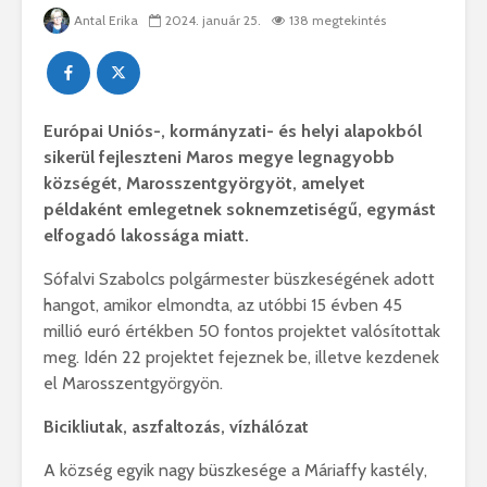
Antal Erika
2024. január 25.
138 megtekintés
Európai Uniós-, kormányzati- és helyi alapokból
sikerül fejleszteni Maros megye legnagyobb
községét, Marosszentgyörgyöt, amelyet
példaként emlegetnek soknemzetiségű, egymást
elfogadó lakossága miatt.
Sófalvi Szabolcs polgármester büszkeségének adott
hangot, amikor elmondta, az utóbbi 15 évben 45
millió euró értékben 50 fontos projektet valósítottak
meg. Idén 22 projektet fejeznek be, illetve kezdenek
el Marosszentgyörgyön.
Bicikliutak, aszfaltozás, vízhálózat
A község egyik nagy büszkesége a Máriaffy kastély,