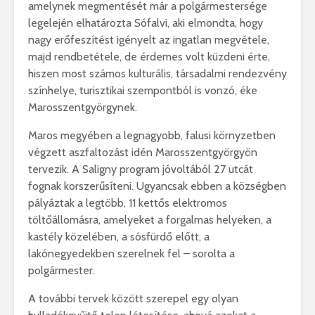
amelynek megmentését már a polgármestersége
legelején elhatározta Sófalvi, aki elmondta, hogy
nagy erőfeszítést igényelt az ingatlan megvétele,
majd rendbetétele, de érdemes volt küzdeni érte,
hiszen most számos kulturális, társadalmi rendezvény
színhelye, turisztikai szempontból is vonzó, éke
Marosszentgyörgynek.
Maros megyében a legnagyobb, falusi környzetben
végzett aszfaltozást idén Marosszentgyörgyön
tervezik. A Saligny program jóvoltából 27 utcát
fognak korszerűsíteni. Ugyancsak ebben a községben
pályáztak a legtöbb, 11 kettős elektromos
töltőállomásra, amelyeket a forgalmas helyeken, a
kastély közelében, a sósfürdő előtt, a
lakónegyedekben szerelnek fel – sorolta a
polgármester.
A további tervek között szerepel egy olyan