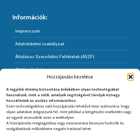
Információk:
Impresszum
Adatvédelmi szabályzat
Általános Szerződési Feltételek (ÁSZF)
Médiaajánlat
Hozzájárulás kezelése
Hírarchivum
A legjobb élmény biztosítása érdekében olyan technológiákat
használunk, mint a sütik, amelyek segítségével tároljuk és/vagy
hozzáférünk az eszköz információihoz.
Ezen technológiákhoz való hozzájárulás lehetővé teszi számunkra, hogy
Médiapartnereink:
olyan adatokat dolgozzunk fel, mint például a böngészési viselkedés vagy
az egyedi azonosítók ezen a webhelyen.
A hozzájárulás megtagadása vagy visszavonása bizonyos funkciók és
szolgáltatások működésére negatív hatással lehet.