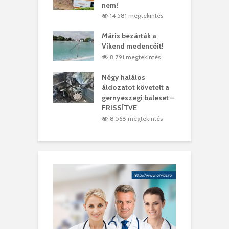
ásárhelyi férfit
nem!
m
4 megtekintés
14 581 megtekintés
lálták László
Máris bezárták a
M
t
Víkend medencéit!
A
0 megtekintés
8 791 megtekintés
meddig elszáll a
Négy halálos
F
ir
áldozatot követelt a
W
gernyeszegi baleset –
9 megtekintés
FRISSÍTVE
8 568 megtekintés