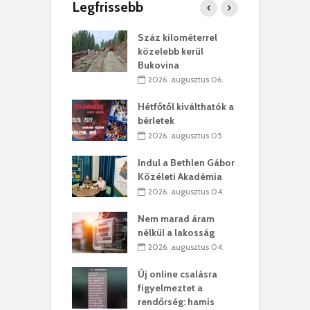
Legfrissebb
los kapunyitás
Száz kilométerrel
H
ki-kastélyban
közelebb kerül
a
Bukovina
. augusztus 01.
2026. augusztus 06.
ánkó – Büllögi
E
ogatása
Hétfőtől kiválthatók a
ú
bérletek
. augusztus 01.
2026. augusztus 05.
g feltámadást!
B
Indul a Bethlen Gábor
. augusztus 01.
Közéleti Akadémia
2026. augusztus 04.
szervezetek:
C
ett okok állnak
ö
Nem marad áram
kolaelhagyás
a
nélkül a lakosság
rében
h
2026. augusztus 04.
 július 31.
Új online csalásra
lió lejből
1
figyelmeztet a
rűsítik tovább a
k
rendőrség: hamis