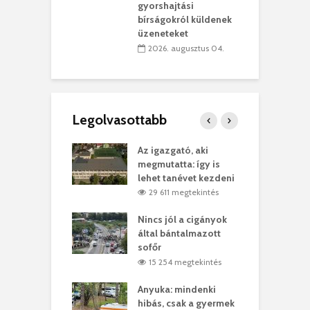
vásárhelyi
m
gyorshajtási
teret
r
bírságokról küldenek
üzeneteket
 július 30.
2026. augusztus 04.
Legolvasottabb
teges Korda
Az igazgató, aki
F
y–Balázs Klári
megmutatta: így is
G
rt
lehet tanévet kezdeni
k
7 megtekintés
29 611 megtekintés
eivel
Nincs jól a cigányok
K
ödött Bölöni
által bántalmazott
k
ó
sofőr
L
4 megtekintés
15 254 megtekintés
lt a vonat egy
Anyuka: mindenki
E
es
hibás, csak a gyermek
3