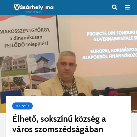
KÖRNYÉK
Élhető, sokszínű község a
város szomszédságában