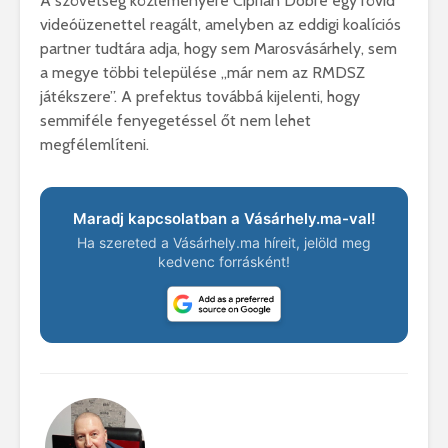
A szövetség közleményére Ciprian Dobre egy rövid
videóüzenettel reagált, amelyben az eddigi koalíciós
partner tudtára adja, hogy sem Marosvásárhely, sem
a megye többi települése „már nem az RMDSZ
játékszere”. A prefektus továbbá kijelenti, hogy
semmiféle fenyegetéssel őt nem lehet
megfélemlíteni.
Maradj kapcsolatban a Vásárhely.ma-val!
Ha szereted a Vásárhely.ma híreit, jelöld meg
kedvenc forrásként!