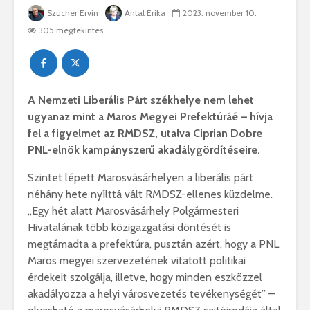
Szucher Ervin
Antal Erika
2023. november 10.
305 megtekintés
A Nemzeti Liberális Párt székhelye nem lehet
ugyanaz mint a Maros Megyei Prefektúráé – hívja
fel a figyelmet az RMDSZ, utalva Ciprian Dobre
PNL-elnök kampányszerű akadálygördítéseire.
Szintet lépett Marosvásárhelyen a liberális párt
néhány hete nyílttá vált RMDSZ-ellenes küzdelme.
„Egy hét alatt Marosvásárhely Polgármesteri
Hivatalának több közigazgatási döntését is
megtámadta a prefektúra, pusztán azért, hogy a PNL
Maros megyei szervezetének vitatott politikai
érdekeit szolgálja, illetve, hogy minden eszközzel
akadályozza a helyi városvezetés tevékenységét” –