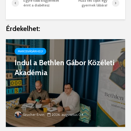
Egyre több kisgyereket
Húzz téli cipőt egy
érint a diabétesz
gyermek lábára!
Érdekelhet:
MAROSVÁSÁRHELY
Indul a Bethlen Gábor Közéleti
Akadémia
Szucher Ervin
2026. augusztus 04.