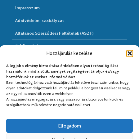
Impresszum
Adatvédelmi szabályzat
Általános Szerződési Feltételek (ÁSZF)
Médiaajánlat
Hozzájárulás kezelése
Hírarchivum
A legjobb élmény biztosítása érdekében olyan technológiákat
használunk, mint a sütik, amelyek segítségével tároljuk és/vagy
hozzáférünk az eszköz információihoz.
Ezen technológiákhoz való hozzájárulás lehetővé teszi számunkra, hogy
Médiapartnereink:
olyan adatokat dolgozzunk fel, mint például a böngészési viselkedés vagy
az egyedi azonosítók ezen a webhelyen.
A hozzájárulás megtagadása vagy visszavonása bizonyos funkciók és
szolgáltatások működésére negatív hatással lehet.
Elfogadom