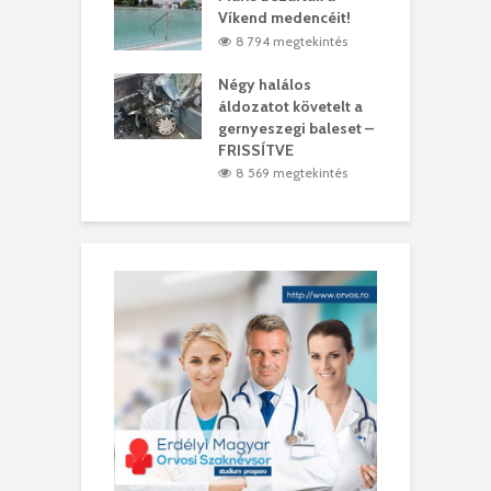
t
Víkend medencéit!
A
1 megtekintés
8 794 megtekintés
meddig elszáll a
Négy halálos
F
ir
áldozatot követelt a
W
gernyeszegi baleset –
9 megtekintés
FRISSÍTVE
8 569 megtekintés