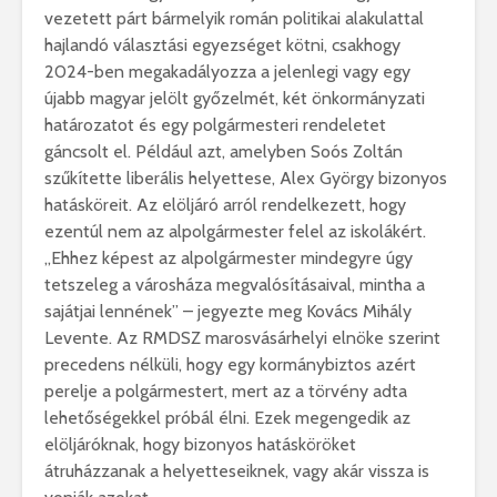
vezetett párt bármelyik román politikai alakulattal
hajlandó választási egyezséget kötni, csakhogy
2024-ben megakadályozza a jelenlegi vagy egy
újabb magyar jelölt győzelmét, két önkormányzati
határozatot és egy polgármesteri rendeletet
gáncsolt el. Például azt, amelyben Soós Zoltán
szűkítette liberális helyettese, Alex György bizonyos
hatásköreit. Az elöljáró arról rendelkezett, hogy
ezentúl nem az alpolgármester felel az iskolákért.
„Ehhez képest az alpolgármester mindegyre úgy
tetszeleg a városháza megvalósításaival, mintha a
sajátjai lennének” – jegyezte meg Kovács Mihály
Levente. Az RMDSZ marosvásárhelyi elnöke szerint
precedens nélküli, hogy egy kormánybiztos azért
perelje a polgármestert, mert az a törvény adta
lehetőségekkel próbál élni. Ezek megengedik az
elöljáróknak, hogy bizonyos hatásköröket
átruházzanak a helyetteseiknek, vagy akár vissza is