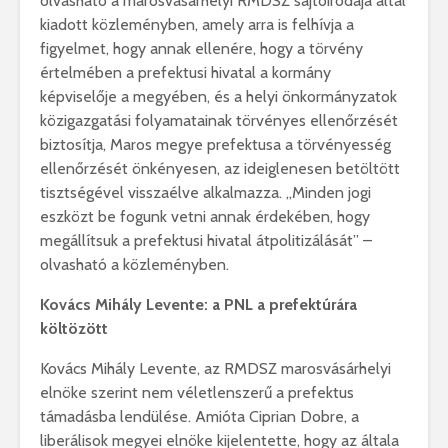
olvasható a marosvásárhelyi RMDSZ sajtóirodája által
kiadott közleményben, amely arra is felhívja a
figyelmet, hogy annak ellenére, hogy a törvény
értelmében a prefektusi hivatal a kormány
képviselője a megyében, és a helyi önkormányzatok
közigazgatási folyamatainak törvényes ellenőrzését
biztosítja, Maros megye prefektusa a törvényesség
ellenőrzését önkényesen, az ideiglenesen betöltött
tisztségével visszaélve alkalmazza. „Minden jogi
eszközt be fogunk vetni annak érdekében, hogy
megállítsuk a prefektusi hivatal átpolitizálását” –
olvasható a közleményben.
Kovács Mihály Levente: a PNL a prefektúrára
költözött
Kovács Mihály Levente, az RMDSZ marosvásárhelyi
elnöke szerint nem véletlenszerű a prefektus
támadásba lendülése. Amióta Ciprian Dobre, a
liberálisok megyei elnöke kijelentette, hogy az általa