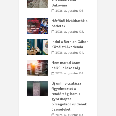
Bukovina
. augusztus 01.
2026. augusztus 06.
ánkó – Büllögi
E
ogatása
Hétfőtől kiválthatók a
ú
bérletek
. augusztus 01.
2026. augusztus 05.
g feltámadást!
B
Indul a Bethlen Gábor
. augusztus 01.
Közéleti Akadémia
2026. augusztus 04.
szervezetek:
C
ett okok állnak
ö
Nem marad áram
kolaelhagyás
a
nélkül a lakosság
rében
h
2026. augusztus 04.
 július 31.
Új online csalásra
lió lejből
1
figyelmeztet a
rűsítik tovább a
k
rendőrség: hamis
vásárhelyi
m
gyorshajtási
teret
r
bírságokról küldenek
üzeneteket
 július 30.
2026. augusztus 04.