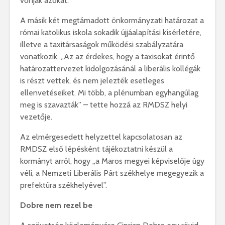
vonják azokat.
A másik két megtámadott önkormányzati határozat a
római katolikus iskola sokadik újjáalapítási kísérletére,
illetve a taxitársaságok működési szabályzatára
vonatkozik. „Az az érdekes, hogy a taxisokat érintő
határozattervezet kidolgozásánál a liberális kollégák
is részt vettek, és nem jelezték esetleges
ellenvetéseiket. Mi több, a plénumban egyhangúlag
meg is szavazták” – tette hozzá az RMDSZ helyi
vezetője.
Az elmérgesedett helyzettel kapcsolatosan az
RMDSZ első lépésként tájékoztatni készül a
kormányt arról, hogy „a Maros megyei képviselője úgy
véli, a Nemzeti Liberális Párt székhelye megegyezik a
prefektúra székhelyével”.
Dobre nem rezel be