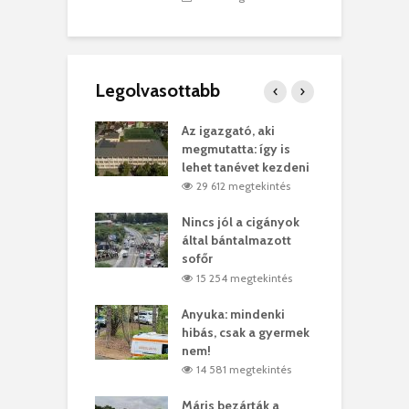
Legolvasottabb
teges Korda
Az igazgató, aki
F
y–Balázs Klári
megmutatta: így is
G
rt
lehet tanévet kezdeni
k
1 megtekintés
29 612 megtekintés
eivel
Nincs jól a cigányok
K
ödött Bölöni
által bántalmazott
k
ó
sofőr
L
4 megtekintés
15 254 megtekintés
lt a vonat egy
Anyuka: mindenki
E
es
hibás, csak a gyermek
3
ásárhelyi férfit
nem!
m
4 megtekintés
14 581 megtekintés
lálták László
Máris bezárták a
M