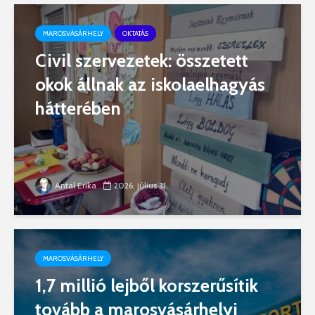
MAROSVÁSÁRHELY
OKTATÁS
Civil szervezetek: összetett
okok állnak az iskolaelhagyás
hátterében
Antal Erika
2026. július 31.
MAROSVÁSÁRHELY
1,7 millió lejből korszerűsítik
tovább a marosvásárhelyi