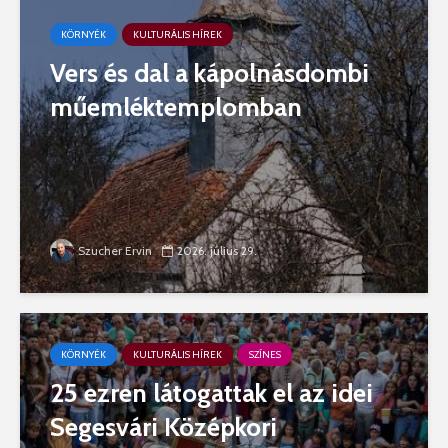
KÖRNYÉK
KULTURÁLIS HÍREK
Vers és dal a kápolnásdombi
műemléktemplomban
Szucher Ervin
2026. július 29.
KÖRNYÉK
KULTURÁLIS HÍREK
SZÍNES
25 ezren látogattak el az idei
Segesvári Középkori