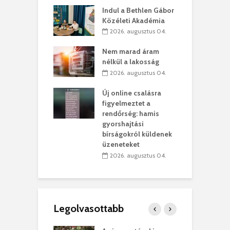
Indul a Bethlen Gábor
. augusztus 01.
Közéleti Akadémia
2026. augusztus 04.
szervezetek:
C
ett okok állnak
ö
Nem marad áram
kolaelhagyás
a
nélkül a lakosság
rében
h
2026. augusztus 04.
 július 31.
Új online csalásra
lió lejből
1
figyelmeztet a
rűsítik tovább a
k
rendőrség: hamis
vásárhelyi
m
gyorshajtási
teret
r
bírságokról küldenek
üzeneteket
 július 30.
2026. augusztus 04.
Legolvasottabb