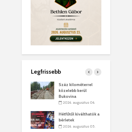
Legfrissebb
los kapunyitás
Száz kilométerrel
H
ki-kastélyban
közelebb kerül
a
Bukovina
. augusztus 01.
2026. augusztus 06.
ánkó – Büllögi
E
ogatása
Hétfőtől kiválthatók a
ú
bérletek
. augusztus 01.
2026. augusztus 05.
g feltámadást!
B