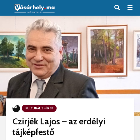
KULTURÁLIS HÍREK
Czirjék Lajos – az erdélyi
tájképfestő