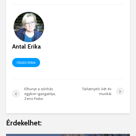
Antal Erika
ÖSSZES ÍRÁSA
Elhunyt a színház
Tárlatnyitó: két év
egykori igazgatója,
munkái
Zeno Fodor
Érdekelhet: