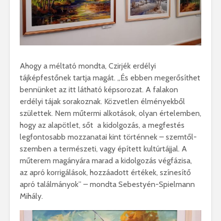
Ahogy a méltató mondta, Czirjék erdélyi
tájképfestőnek tartja magát. ,,És ebben megerősíthet
bennünket az itt látható képsorozat. A falakon
erdélyi tájak sorakoznak. Közvetlen élményekből
születtek. Nem műtermi alkotások, olyan értelemben,
hogy az alapötlet, sőt a kidolgozás, a megfestés
legfontosabb mozzanatai kint történnek – szemtől-
szemben a természeti, vagy épített kultúrtájjal. A
műterem magányára marad a kidolgozás végfázisa,
az apró korrigálások, hozzáadott értékek, színesítő
apró találmányok” – mondta Sebestyén-Spielmann
Mihály.