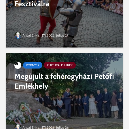
Fesztiválra
Antal Erika
2026. július 27.
KÖRNYÉK
KULTURÁLIS HÍREK
Megújult a fehéregyházi Petőfi
Emlékhely
Antal Erika
2026. július 26.