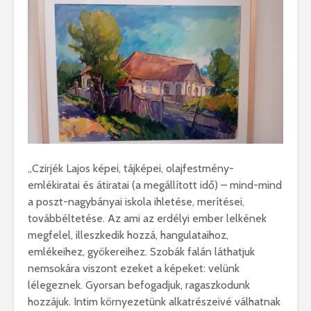
,,Czirjék Lajos képei, tájképei, olajfestmény-
emlékiratai és átiratai (a megállított idő) – mind-mind
a poszt-nagybányai iskola ihletése, merítései,
továbbéltetése. Az ami az erdélyi ember lelkének
megfelel, illeszkedik hozzá, hangulataihoz,
emlékeihez, gyökereihez. Szobák falán láthatjuk
nemsokára viszont ezeket a képeket: velünk
lélegeznek. Gyorsan befogadjuk, ragaszkodunk
hozzájuk. Intim környezetünk alkatrészeivé válhatnak