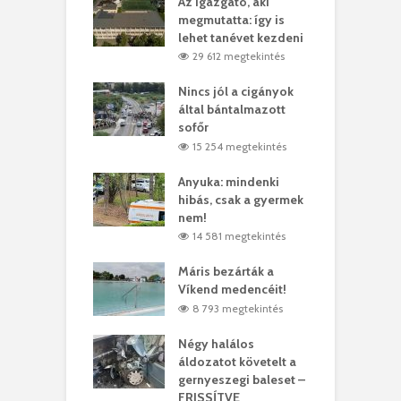
teges Korda
Az igazgató, aki
F
y–Balázs Klári
megmutatta: így is
G
rt
lehet tanévet kezdeni
k
9 megtekintés
29 612 megtekintés
eivel
Nincs jól a cigányok
K
ödött Bölöni
által bántalmazott
k
ó
sofőr
L
4 megtekintés
15 254 megtekintés
lt a vonat egy
Anyuka: mindenki
E
es
hibás, csak a gyermek
3
ásárhelyi férfit
nem!
m
4 megtekintés
14 581 megtekintés
lálták László
Máris bezárták a
M
t
Víkend medencéit!
A
0 megtekintés
8 793 megtekintés
meddig elszáll a
Négy halálos
F
ir
áldozatot követelt a
W
gernyeszegi baleset –
9 megtekintés
FRISSÍTVE