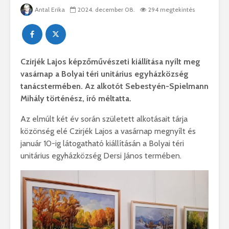
Antal Erika
2024. december 08.
294 megtekintés
Czirjék Lajos képzőművészeti kiállítása nyílt meg
vasárnap a Bolyai téri unitárius egyházközség
tanácstermében. Az alkotót Sebestyén-Spielmann
Mihály történész, író méltatta.
Az elmúlt két év során született alkotásait tárja
közönség elé Czirjék Lajos a vasárnap megnyílt és
január 10-ig látogatható kiállításán a Bolyai téri
unitárius egyházközség Dersi János termében.