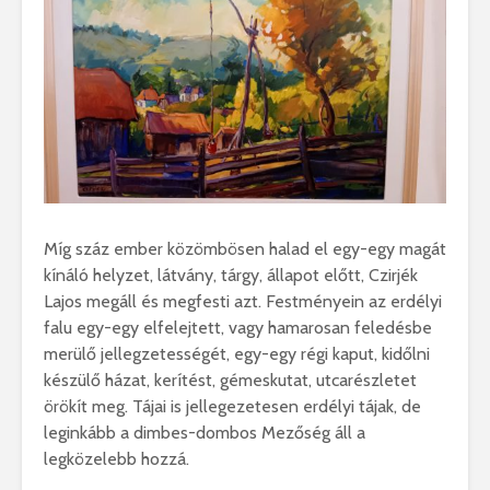
Míg száz ember közömbösen halad el egy-egy magát
kínáló helyzet, látvány, tárgy, állapot előtt, Czirjék
Lajos megáll és megfesti azt. Festményein az erdélyi
falu egy-egy elfelejtett, vagy hamarosan feledésbe
merülő jellegzetességét, egy-egy régi kaput, kidőlni
készülő házat, kerítést, gémeskutat, utcarészletet
örökít meg. Tájai is jellegezetesen erdélyi tájak, de
leginkább a dimbes-dombos Mezőség áll a
legközelebb hozzá.