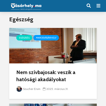
Egészség
EGÉSZSÉG
MAROSVÁSÁRHELY
Nem szívbajosak: veszik a
hatósági akadályokat
Szucher Ervin
2025. március 31.