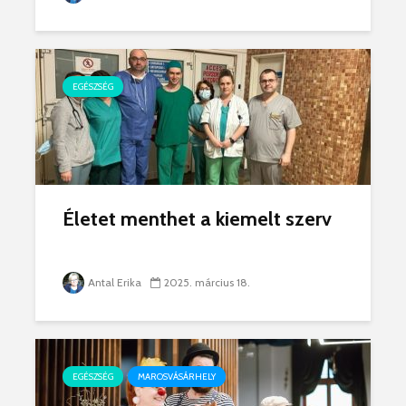
EGÉSZSÉG
Életet menthet a kiemelt szerv
Antal Erika
2025. március 18.
EGÉSZSÉG
MAROSVÁSÁRHELY