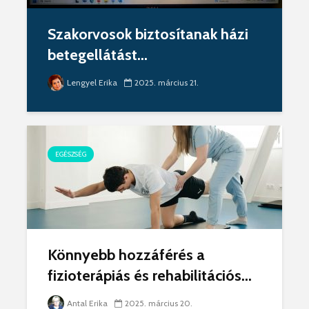
Szakorvosok biztosítanak házi
betegellátást...
Lengyel Erika
2025. március 21.
EGÉSZSÉG
Könnyebb hozzáférés a
fizioterápiás és rehabilitációs...
Antal Erika
2025. március 20.