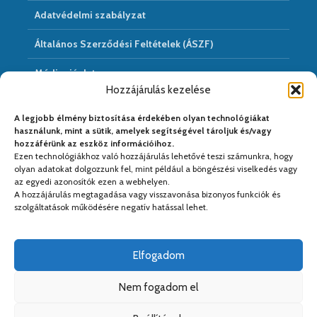
Adatvédelmi szabályzat
Általános Szerződési Feltételek (ÁSZF)
Médiaajánlat
Hozzájárulás kezelése
Hírarchivum
A legjobb élmény biztosítása érdekében olyan technológiákat
használunk, mint a sütik, amelyek segítségével tároljuk és/vagy
hozzáférünk az eszköz információihoz.
Ezen technológiákhoz való hozzájárulás lehetővé teszi számunkra, hogy
Médiapartnereink:
olyan adatokat dolgozzunk fel, mint például a böngészési viselkedés vagy
az egyedi azonosítók ezen a webhelyen.
A hozzájárulás megtagadása vagy visszavonása bizonyos funkciók és
szolgáltatások működésére negatív hatással lehet.
Elfogadom
Nem fogadom el