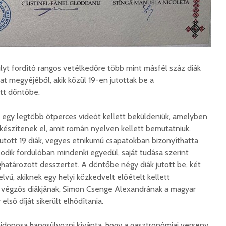
Száz kilométerrel
Hivatal
közelebb kerül
a Teleki
Bukovina
2026. 
súlyt fordító rangos vetélkedőre több mint másfél száz diák
2026. augusztus 06.
Európán
at megyéjéből, akik közül 19-en jutottak be a
Hétfőtől kiválthatók a
úr látog
tt döntőbe.
bérletek
2026. 
2026. augusztus 05.
 egy legtöbb ötperces videót kellett beküldeniük, amelyben
Boldog 
Indul a Bethlen Gábor
 készítenek el, amit román nyelven kellett bemutatniuk.
2026. 
Közéleti Akadémia
jutott 19 diák, vegyes etnikumú csapatokban bizonyíthatta
2026. augusztus 04.
odik fordulóban mindenki egyedül, saját tudása szerint
Civil sz
eghatározott desszertet. A döntőbe négy diák jutott be, két
összetet
Nem marad áram
vű, akiknek egy helyi közkedvelt előételt kellett
az isko
nélkül a lakosság
hátteré
ály végzős diákjának, Simon Csenge Alexandrának a magyar
2026. augusztus 04.
2026. jú
első díját sikerült elhódítania.
Új online csalásra
1,7 milli
figyelmeztet a
lajdonosa hangsúlyozni kívánta, hogy a gasztronómiai verseny