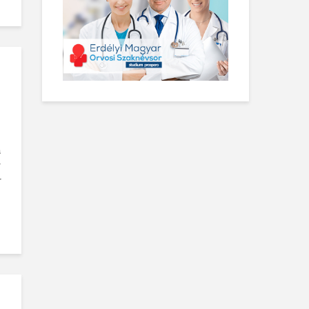
a
v
r