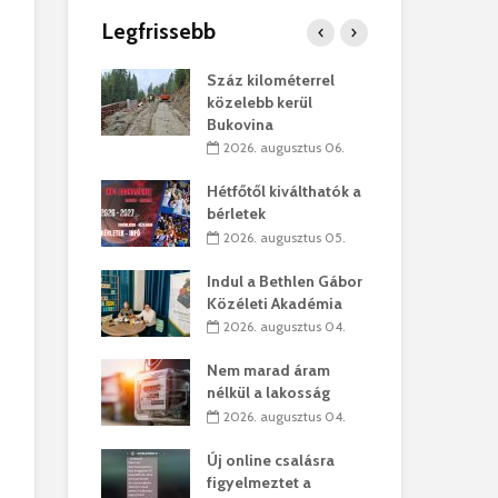
Legfrissebb
os kapunyitás
Száz kilométerrel
Hiv
-kastélyban
közelebb kerül
a T
Bukovina
augusztus 01.
2
2026. augusztus 06.
kó – Büllögi
Eur
atása
Hétfőtől kiválthatók a
úr 
bérletek
augusztus 01.
2
2026. augusztus 05.
feltámadást!
Bol
Indul a Bethlen Gábor
augusztus 01.
2
Közéleti Akadémia
2026. augusztus 04.
ervezetek:
Civ
t okok állnak
öss
Nem marad áram
laelhagyás
az 
nélkül a lakosság
ben
hát
2026. augusztus 04.
lius 31.
2
Új online csalásra
ó lejből
1,7
figyelmeztet a