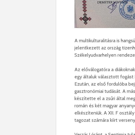
A multikulturalitásra is hang
jelentkezett az ország tizenh
Székelyudvarhelyen rendeze
Az előválogatóra a diákoknak
egy általuk választott fogást
Ezután, az első fordulóba be
gasztronómiai tudását. A más
készítette el a zsűri által m
román és két magyar anyanyel
elkészíteniük. A XII. F oszt
tagozat számára kiírt verseny 
Verzár Lóránt, a Septimia tu