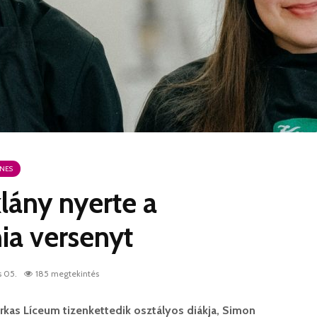
ÍNES
klány nyerte a
ia versenyt
s 05.
185 megtekintés
rkas Líceum tizenkettedik osztályos diákja, Simon