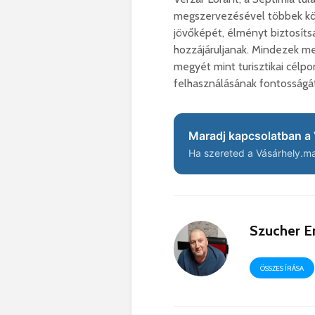
megszervezésével többek közöt
jövőképét, élményt biztosíts
hozzájáruljanak. Mindezek me
megyét mint turisztikai célpo
felhasználásának fontosságát
Maradj kapcsolatban a 
Ha szereted a Vásárhely.ma 
Szucher E
ÖSSZES ÍRÁSA