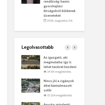
sítik tovább a
kor
rendőrség: hamis
sárhelyi
mar
gyorshajtási
ret
rep
bírságokról küldenek
üzeneteket
úlius 30.
2
2026. augusztus 04.
Legolvasottabb
ges Korda
Az igazgató, aki
Fer
Balázs Klári
megmutatta: így is
Gyö
lehet tanévet kezdeni
kon
megtekintés
29 611 megtekintés
vel
Nincs jól a cigányok
Kön
ött Bölöni
által bántalmazott
küs
sofőr
Lás
megtekintés
15 254 megtekintés
7
 a vonat egy
Anyuka: mindenki
Elg