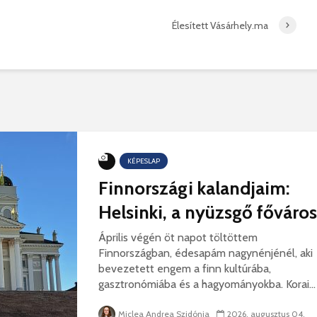
hibás, csak a gyermek
35 éves
Élesített Vásárhely.ma
nem!
marosvás
14 581 megtekintés
6 343 
Máris bezárták a
Megtalá
Víkend medencéit!
Abigélt
8 789 megtekintés
6 070 
Négy halálos
Félig-me
áldozatot követelt a
Wizz Air
gernyeszegi baleset –
5 724 
KÉPESLAP
FRISSÍTVE
Finnországi kalandjaim:
8 567 megtekintés
Helsinki, a nyüzsgő főváros
Április végén öt napot töltöttem
Finnországban, édesapám nagynénjénél, aki
bevezetett engem a finn kultúrába,
gasztronómiába és a hagyományokba. Korai...
Miclea Andrea Szidónia
2026. augusztus 04.