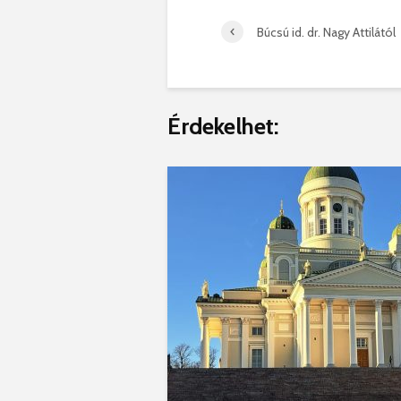
Búcsú id. dr. Nagy Attilától
Érdekelhet: