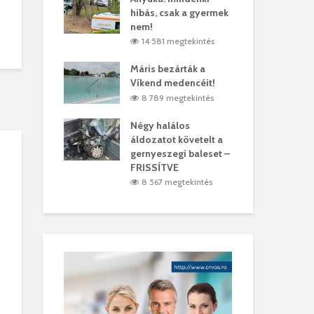
hibás, csak a gyermek
35 
árhelyi férfit
nem!
mar
megtekintés
14 581 megtekintés
6
lták László
Máris bezárták a
Meg
Víkend medencéit!
Abi
megtekintés
8 789 megtekintés
ddig elszáll a
Négy halálos
Fél
áldozatot követelt a
Wiz
gernyeszegi baleset –
megtekintés
5
FRISSÍTVE
8 567 megtekintés