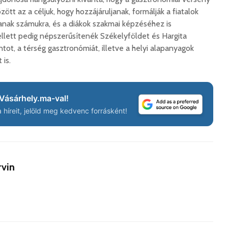
korszerű
rendőrség: hamis
t az a céljuk, hogy hozzájáruljanak, formálják a fiatalok
marosvá
gyorshajtási
repülőte
bírságokról küldenek
anak számukra, és a diákok szakmai képzéséhez is
üzeneteket
2026. j
llett pedig népszerűsítenék Székelyföldet és Hargita
2026. augusztus 04.
ntot, a térség gasztronómiát, illetve a helyi alapanyagok
 is.
Vásárhely.ma-val!
híreit, jelöld meg kedvenc forrásként!
Az igazgató, aki
Fergete
megmutatta: így is
György–
lehet tanévet kezdeni
koncert
29 611 megtekintés
7 806 
rvin
Nincs jól a cigányok
Könnyei
által bántalmazott
küszköd
sofőr
László
15 254 megtekintés
7 703 
Anyuka: mindenki
Elgázolt