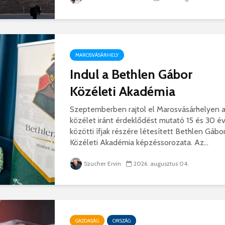
MAROSVÁSÁRHELY
Indul a Bethlen Gábor
Közéleti Akadémia
Szeptemberben rajtol el Marosvásárhelyen 
közélet iránt érdeklődést mutató 15 és 30 é
közötti ífjak részére létesített Bethlen Gábo
Közéleti Akadémia képzéssorozata. Az...
Szucher Ervin
2026. augusztus 04.
GAZDASÁG
ORSZÁG