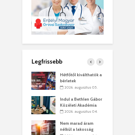
Legfrissebb
ánkó – Büllögi
Hétfőtől kiválthatók a
E
ogatása
bérletek
ú
. augusztus 01.
2026. augusztus 05.
g feltámadást!
Indul a Bethlen Gábor
B
Közéleti Akadémia
. augusztus 01.
2026. augusztus 04.
szervezetek:
C
Nem marad áram
ett okok állnak
ö
nélkül a lakosság