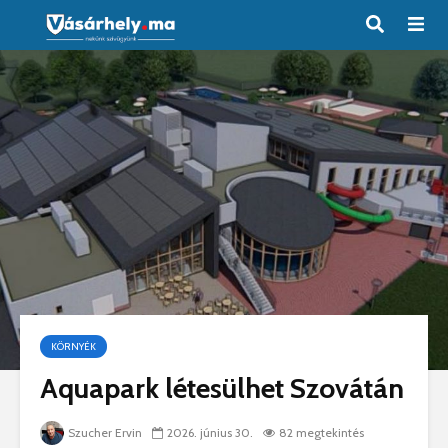
KÖRNYÉK
Aquapark létesülhet Szovátán
Szucher Ervin
2026. június 30.
82 megtekintés