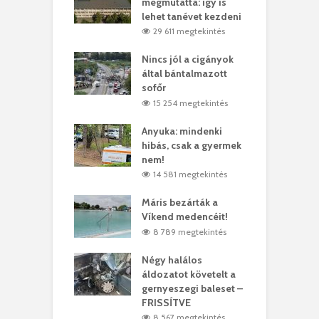
y–Balázs Klári
megmutatta: így is
G
rt
lehet tanévet kezdeni
k
6 megtekintés
29 611 megtekintés
eivel
Nincs jól a cigányok
K
ödött Bölöni
által bántalmazott
k
ó
sofőr
L
1 megtekintés
15 254 megtekintés
lt a vonat egy
Anyuka: mindenki
E
es
hibás, csak a gyermek
3
ásárhelyi férfit
nem!
m
3 megtekintés
14 581 megtekintés
lálták László
Máris bezárták a
M
t
Víkend medencéit!
A
0 megtekintés
8 789 megtekintés
meddig elszáll a
Négy halálos
F
ir
áldozatot követelt a
W
gernyeszegi baleset –
0 megtekintés
FRISSÍTVE
8 567 megtekintés