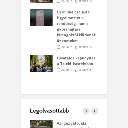
kolaelhagyás
a
2026. augusztus 04.
rében
h
Új online csalásra
 július 31.
figyelmeztet a
lió lejből
1
rendőrség: hamis
rűsítik tovább a
k
gyorshajtási
vásárhelyi
m
bírságokról küldenek
teret
r
üzeneteket
 július 30.
2026. augusztus 04.
sról múzeumba
P
Hivatalos kapunyitás
yílt a
–
a Teleki-kastélyban
dszeredai
N
2026. augusztus 01.
ásmúzeum
P
 július 30.
Legolvasottabb
teges Korda
Az igazgató, aki
F