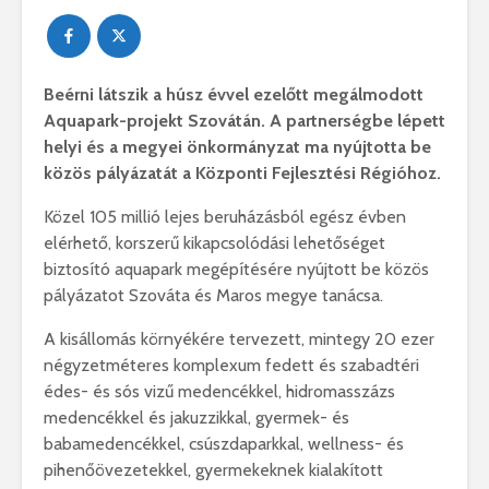
Beérni látszik a húsz évvel ezelőtt megálmodott
Aquapark-projekt Szovátán. A partnerségbe lépett
helyi és a megyei önkormányzat ma nyújtotta be
közös pályázatát a Központi Fejlesztési Régióhoz.
Közel 105 millió lejes beruházásból egész évben
elérhető, korszerű kikapcsolódási lehetőséget
biztosító aquapark megépítésére nyújtott be közös
pályázatot Szováta és Maros megye tanácsa.
A kisállomás környékére tervezett, mintegy 20 ezer
négyzetméteres komplexum fedett és szabadtéri
édes- és sós vizű medencékkel, hidromasszázs
medencékkel és jakuzzikkal, gyermek- és
babamedencékkel, csúszdaparkkal, wellness- és
pihenőövezetekkel, gyermekeknek kialakított