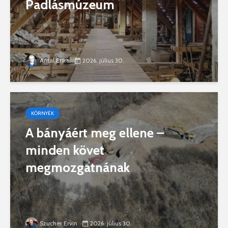
Padlásmúzeum
Antal Erika
2026. július 30.
KÖRNYÉK
A bányáért meg ellene –
minden követ
megmozgatnának
Szucher Ervin
2026. július 30.