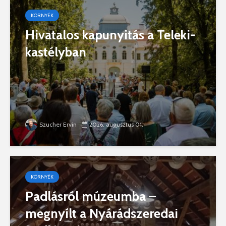
KÖRNYÉK
Hivatalos kapunyitás a Teleki-
kastélyban
Szucher Ervin
2026. augusztus 01.
KÖRNYÉK
Padlásról múzeumba –
megnyílt a Nyárádszeredai