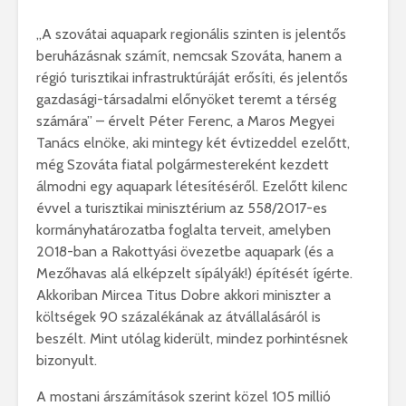
„A szovátai aquapark regionális szinten is jelentős
beruházásnak számít, nemcsak Szováta, hanem a
régió turisztikai infrastruktúráját erősíti, és jelentős
gazdasági-társadalmi előnyöket teremt a térség
számára” – érvelt Péter Ferenc, a Maros Megyei
Tanács elnöke, aki mintegy két évtizeddel ezelőtt,
még Szováta fiatal polgármestereként kezdett
álmodni egy aquapark létesítéséről. Ezelőtt kilenc
évvel a turisztikai minisztérium az 558/2017-es
kormányhatározatba foglalta terveit, amelyben
2018-ban a Rakottyási övezetbe aquapark (és a
Mezőhavas alá elképzelt sípályák!) építését ígérte.
Akkoriban Mircea Titus Dobre akkori miniszter a
költségek 90 százalékának az átvállalásáról is
beszélt. Mint utólag kiderült, mindez porhintésnek
bizonyult.
A mostani árszámítások szerint közel 105 millió