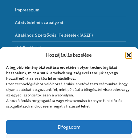
Impresszum
Adatvédelmi szabályzat
Általános Szerződési Feltételek (ÁSZF)
Médiaajánlat
Hozzájárulás kezelése
Hírarchivum
A legjobb élmény biztosítása érdekében olyan technológiákat
használunk, mint a sütik, amelyek segítségével tároljuk és/vagy
hozzáférünk az eszköz információihoz.
Ezen technológiákhoz való hozzájárulás lehetővé teszi számunkra, hogy
Médiapartnereink:
olyan adatokat dolgozzunk fel, mint például a böngészési viselkedés vagy
az egyedi azonosítók ezen a webhelyen.
A hozzájárulás megtagadása vagy visszavonása bizonyos funkciók és
szolgáltatások működésére negatív hatással lehet.
Elfogadom