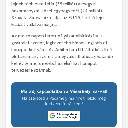
lejnek több mint felét (55 milliót) a megyei
önkormányzat, közel egynegyedét (24 milliót)
Szováta városa biztosítja, az EU 25,5 millió lejes
kiadást vállalva magára.
Az utolsó napon letett pályázat elbírálására, a
gyakorlat szerint, legkevesebb három, legtöbb öt
hónapot kell várni. Az Arhitectura kft. által készített
előtanulmány szerint a megvalósíthatósági határidő
két év lenne, amelyből az első hat hónapot
tervezésre szánnak.
Maradj kapcsolatban a Vásárhely.ma-val!
Ha szereted a Vásárhely.ma híreit, jelöld meg
kedvenc forrásként!