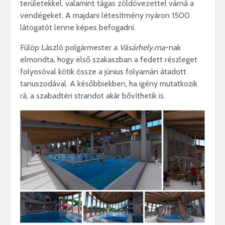
területekkel, valamint tágas zöldövezettel várná a
vendégeket. A majdani létesítmény nyáron 1500
látogatót lenne képes befogadni.
Fülöp László polgármester a
Vásárhely.ma
-nak
elmondta, hogy első szakaszban a fedett részleget
folyosóval kötik össze a június folyamán átadott
tanuszodával. A későbbiekben, ha igény mutatkozik
rá, a szabadtéri strandot akár bővíthetik is.