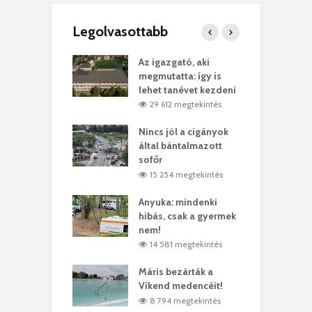
Legolvasottabb
teges Korda
Az igazgató, aki
F
y–Balázs Klári
megmutatta: így is
G
rt
lehet tanévet kezdeni
k
0 megtekintés
29 612 megtekintés
eivel
Nincs jól a cigányok
K
ödött Bölöni
által bántalmazott
k
ó
sofőr
L
4 megtekintés
15 254 megtekintés
lt a vonat egy
Anyuka: mindenki
E
es
hibás, csak a gyermek
3
ásárhelyi férfit
nem!
m
4 megtekintés
14 581 megtekintés
lálták László
Máris bezárták a
M
t
Víkend medencéit!
A
1 megtekintés
8 794 megtekintés