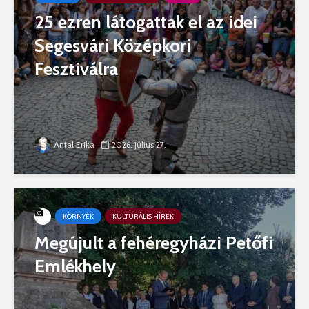
25 ezren látogattak el az idei
Segesvári Középkori
Fesztiválra
Antal Erika
2026. július 27.
KÖRNYÉK
KULTURÁLIS HÍREK
Megújult a fehéregyházi Petőfi
Emlékhely