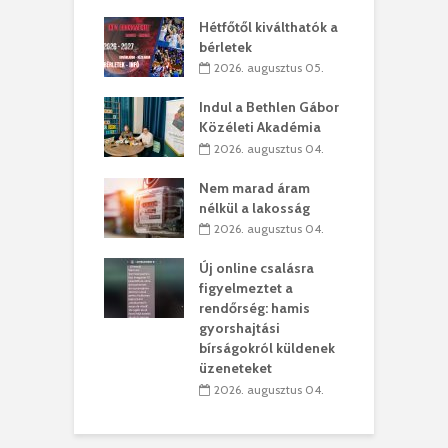
ánkó – Büllögi
E
ogatása
Hétfőtől kiválthatók a
ú
bérletek
. augusztus 01.
2026. augusztus 05.
g feltámadást!
B
Indul a Bethlen Gábor
. augusztus 01.
Közéleti Akadémia
2026. augusztus 04.
szervezetek:
C
ett okok állnak
ö
Nem marad áram
kolaelhagyás
a
nélkül a lakosság
rében
h
2026. augusztus 04.
 július 31.
Új online csalásra
lió lejből
1
figyelmeztet a
rűsítik tovább a
k
rendőrség: hamis
vásárhelyi
m
gyorshajtási
teret
r
bírságokról küldenek
üzeneteket
 július 30.
2026. augusztus 04.