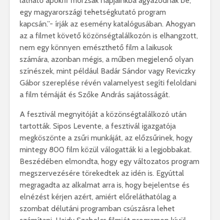
látható apokrif morzsák napjainkba ágyazódnak be,
egy magyarországi tehetségkutató program
kapcsán.”- írják az esemény katalógusában. Ahogyan
az a filmet követő közönségtalálkozón is elhangzott,
nem egy könnyen emészthető film a laikusok
számára, azonban mégis, a műben megjelenő olyan
színészek, mint például Badár Sándor vagy Reviczky
Gábor szereplése révén valamelyest segíti feloldani
a film témáját és Szőke András sajátosságát.
A fesztivál megnyitóját a közönségtalálkozó után
tartották. Sipos Levente, a fesztivál igazgatója
megköszönte a zsűri munkáját, az előzsűrinek, hogy
mintegy 800 film közül válogatták ki a legjobbakat.
Beszédében elmondta, hogy egy változatos program
megszervezésére törekedtek az idén is. Egyúttal
megragadta az alkalmat arra is, hogy bejelentse és
elnézést kérjen azért, amiért előreláthatólag a
szombat délutáni programban csúszásra lehet