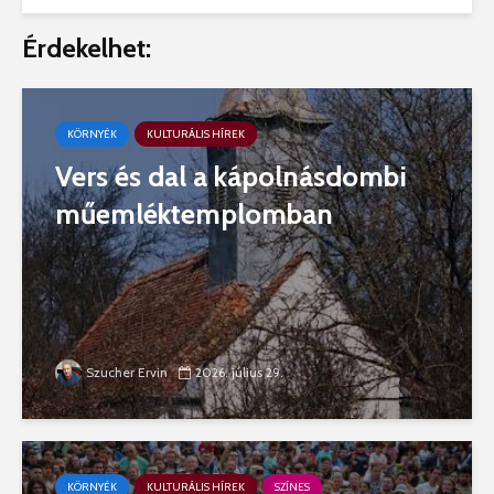
Érdekelhet:
KÖRNYÉK
KULTURÁLIS HÍREK
Vers és dal a kápolnásdombi
műemléktemplomban
Szucher Ervin
2026. július 29.
KÖRNYÉK
KULTURÁLIS HÍREK
SZÍNES