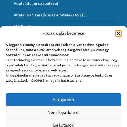
Adatvédelmi szabályzat
Általános Szerződési Feltételek (ÁSZF)
Médiaajánlat
Hozzájárulás kezelése
Hírarchivum
A legjobb élmény biztosítása érdekében olyan technológiákat
használunk, mint a sütik, amelyek segítségével tároljuk és/vagy
hozzáférünk az eszköz információihoz.
Ezen technológiákhoz való hozzájárulás lehetővé teszi számunkra, hogy
Médiapartnereink:
olyan adatokat dolgozzunk fel, mint például a böngészési viselkedés vagy
az egyedi azonosítók ezen a webhelyen.
A hozzájárulás megtagadása vagy visszavonása bizonyos funkciók és
szolgáltatások működésére negatív hatással lehet.
Elfogadom
Nem fogadom el
Beállítások