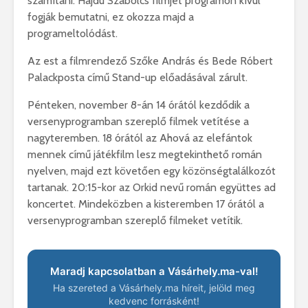
számítani. Hajdu Szabolcs filmjét programon kívül
fogják bemutatni, ez okozza majd a
programeltolódást.
Az est a filmrendező Szőke András és Bede Róbert
Palackposta című Stand-up előadásával zárult.
Pénteken, november 8-án 14 órától kezdődik a
versenyprogramban szereplő filmek vetítése a
nagyteremben. 18 órától az Ahová az elefántok
mennek című játékfilm lesz megtekinthető román
nyelven, majd ezt követően egy közönségtalálkozót
tartanak. 20:15-kor az Orkid nevű román együttes ad
koncertet. Mindeközben a kisteremben 17 órától a
versenyprogramban szereplő filmeket vetítik.
Maradj kapcsolatban a Vásárhely.ma-val!
Ha szereted a Vásárhely.ma híreit, jelöld meg
kedvenc forrásként!