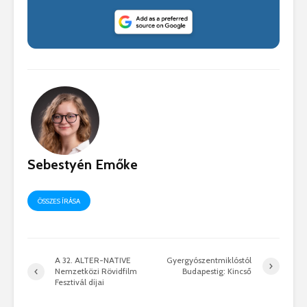
Sebestyén Emőke
ÖSSZES ÍRÁSA
A 32. ALTER-NATIVE
Gyergyószentmiklóstól
Nemzetközi Rövidfilm
Budapestig: Kincső
Fesztivál díjai