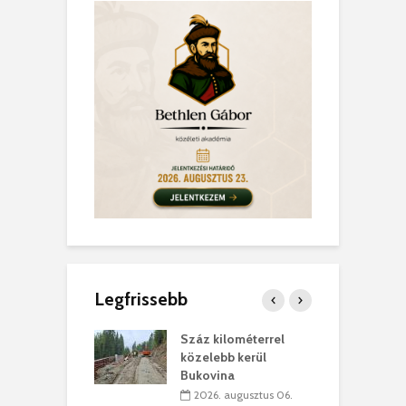
Legfrissebb
los kapunyitás
Száz kilométerrel
H
ki-kastélyban
közelebb kerül
a
Bukovina
. augusztus 01.
2026. augusztus 06.