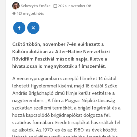
Sebestyén Emőke
2024. november 08.
163 megtekintés
Csütörtökön, november 7-én elérkezett a
Kultúrpalotában az Alter-Native Nemzetközi
Rövidfilm Fesztivál második napja, illetve a
hivatalosan is megnyitották a filmszemlét.
A versenyprogramban szereplő filmeket 14 órától
lehetett figyelemmel kísérni, majd 18 órától Szőke
András Brigádnapló című filmje került vetítésre a
nagyteremben. „A film a Magyar Népköztársaság
szokatlan szellemi termékét, a brigád fogalmát és a
hozzá kapcsolódó brigádnaplókat dolgozza fel,
szatirikus formában. Eredeti naplókat használtak fel
az alkotók. Az 1970-es és az 1980-as évek között