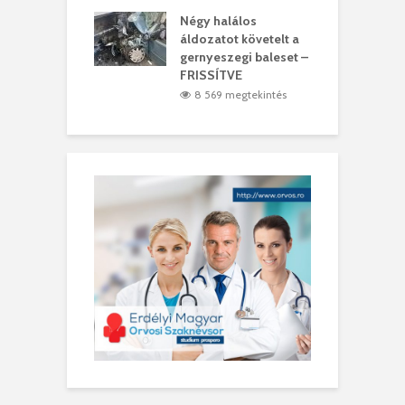
meddig elszáll a
Négy halálos
F
ir
áldozatot követelt a
W
gernyeszegi baleset –
9 megtekintés
FRISSÍTVE
8 569 megtekintés