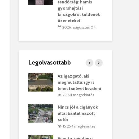
sítik tovább a
kor
rendőrség: hamis
sárhelyi
mar
gyorshajtási
ret
rep
bírságokról küldenek
üzeneteket
úlius 30.
2
2026. augusztus 04.
Legolvasottabb
ges Korda
Az igazgató, aki
Fer
Balázs Klári
megmutatta: így is
Gyö
lehet tanévet kezdeni
kon
megtekintés
29 611 megtekintés
vel
Nincs jól a cigányok
Kön
ött Bölöni
által bántalmazott
küs
sofőr
Lás
megtekintés
15 254 megtekintés
7
 a vonat egy
Anyuka: mindenki
Elg