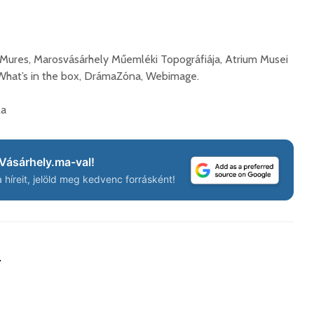
Mures, Marosvásárhely Műemléki Topográfiája, Atrium Musei
 What’s in the box, DrámaZóna, Webimage.
la
Vásárhely.ma-val!
híreit, jelöld meg kedvenc forrásként!
a