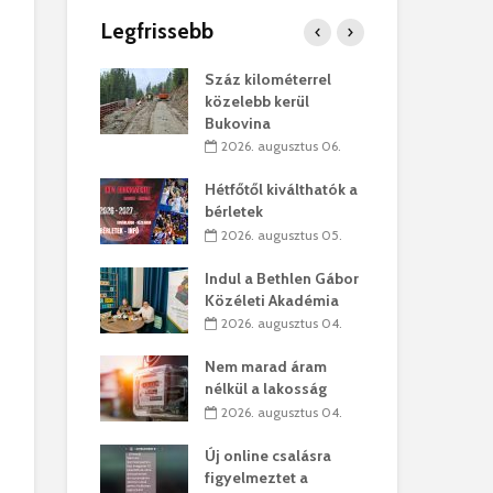
Legfrissebb
os kapunyitás
Száz kilométerrel
Hiv
-kastélyban
közelebb kerül
a T
Bukovina
augusztus 01.
2
2026. augusztus 06.
kó – Büllögi
Eur
atása
Hétfőtől kiválthatók a
úr 
bérletek
augusztus 01.
2
2026. augusztus 05.
feltámadást!
Bol
Indul a Bethlen Gábor
augusztus 01.
2
Közéleti Akadémia
2026. augusztus 04.
ervezetek:
Civ
t okok állnak
öss
Nem marad áram
laelhagyás
az 
nélkül a lakosság
ben
hát
2026. augusztus 04.
lius 31.
2
Új online csalásra
ó lejből
1,7
figyelmeztet a