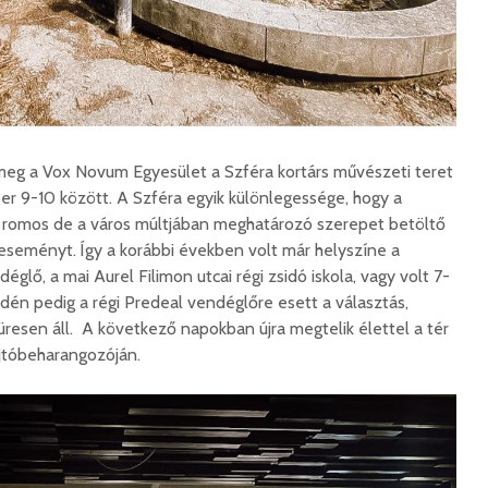
Száz kilométerrel
Hivatal
közelebb kerül
a Teleki
Bukovina
2026. 
2026. augusztus 06.
Európán
meg a Vox Novum Egyesület a Szféra kortárs művészeti teret
Hétfőtől kiválthatók a
úr látog
r 9-10 között. A Szféra egyik különlegessége, hogy a
bérletek
2026. 
, romos de a város múltjában meghatározó szerepet betöltő
2026. augusztus 05.
eseményt. Így a korábbi években volt már helyszíne a
Boldog 
Indul a Bethlen Gábor
glő, a mai Aurel Filimon utcai régi zsidó iskola, vagy volt 7-
2026. 
Közéleti Akadémia
Idén pedig a régi Predeal vendéglőre esett a választás,
2026. augusztus 04.
resen áll. A következő napokban újra megtelik élettel a tér
Civil sz
jtóbeharangozóján.
összetet
Nem marad áram
az isko
nélkül a lakosság
hátteré
2026. augusztus 04.
2026. jú
Új online csalásra
1,7 milli
figyelmeztet a