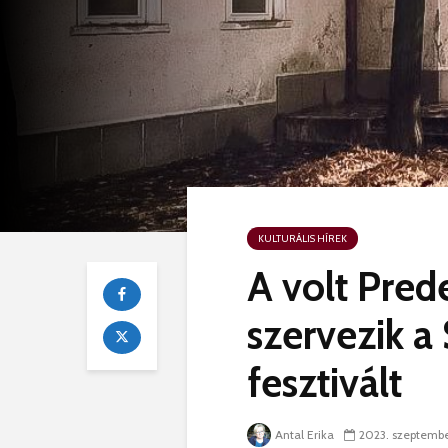
KULTURÁLIS HÍREK
A volt Pred
szervezik a
fesztivált
Antal Erika
2023. szeptemb