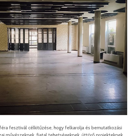
korszerű
rendőrség: hamis
marosvá
gyorshajtási
repülőte
bírságokról küldenek
üzeneteket
2026. j
2026. augusztus 04.
Az igazgató, aki
Fergete
megmutatta: így is
György–
lehet tanévet kezdeni
koncert
29 611 megtekintés
7 807 
Nincs jól a cigányok
Könnyei
által bántalmazott
küszköd
sofőr
László
15 254 megtekintés
7 704 
ra fesztivál célkitűzése, hogy felkarolja és bemutatkozási
zai művészeknek, fiatal tehetségeknek, úttörő projekteknek.
Anyuka: mindenki
Elgázolt