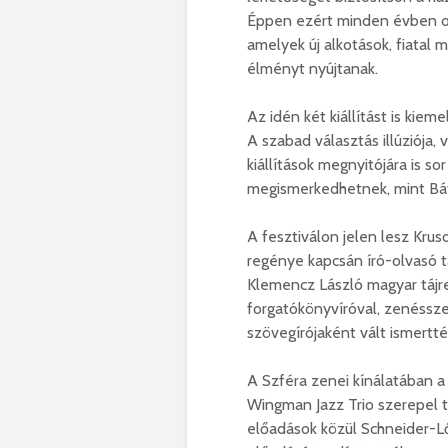
Éppen ezért minden évben ol
amelyek új alkotások, fiatal
élményt nyújtanak.
Az idén két kiállítást is kie
A szabad választás illúziója
kiállítások megnyitójára is so
megismerkedhetnek, mint Bát
A fesztiválon jelen lesz Krus
regénye kapcsán író-olvasó ta
Klemencz László magyar tájr
forgatókönyvíróval, zenéssze
szövegírójaként vált ismertté
A Szféra zenei kínálatában a
Wingman Jazz Trio szerepel t
előadások közül Schneider-L