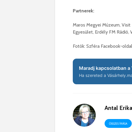
Partnerek:
Maros Megyei Múzeum, Visit 
Egyesület, Erdély FM Rádió,
Fotók: Szféra Facebook-olda
Maradj kapcsolatban a 
Ha szereted a Vásárhely.ma 
Antal Erik
ÖSSZES ÍRÁSA