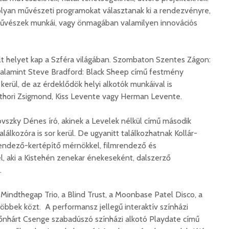
hibás, csak a gyermek
35 éves
yan művészeti programokat választanak ki a rendezvényre,
nem!
marosvás
 művészek munkái, vagy önmagában valamilyen innovációs
14 581 megtekintés
6 343 
Máris bezárták a
Megtalá
melt helyet kap a Szféra világában. Szombaton Szentes Zágon:
Víkend medencéit!
Abigélt
, valamint Steve Bradford: Black Sheep című festmény
8 791 megtekintés
6 070 
r kerül, de az érdeklődök helyi alkotók munkáival is
Négy halálos
Félig-me
hori Zsigmond, Kiss Levente vagy Herman Levente.
áldozatot követelt a
Wizz Air
gernyeszegi baleset –
5 729 
ovszky Dénes író, akinek a Levelek nélkül című második
FRISSÍTVE
lálkozóra is sor kerül. De ugyanitt találkozhatnak Kollár-
8 568 megtekintés
endező-kertépítő mérnökkel, filmrendező és
l, aki a Kistehén zenekar énekeseként, dalszerző
.
 Mindthegap Trio, a Blind Trust, a Moonbase Patel Disco, a
öbbek közt. A performansz jellegű interaktív színházi
őnhárt Csenge szabadúszó színházi alkotó Playdate című