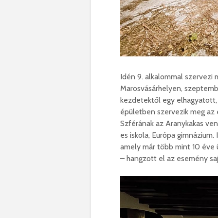
Idén 9. alkalommal szervezi 
Marosvásárhelyen, szeptembe
kezdetektől egy elhagyatott
épületben szervezik meg az 
Szférának az Aranykakas vendé
es iskola, Európa gimnázium. 
amely már több mint 10 éve ü
– hangzott el az esemény sa