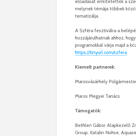
előadását említetették a sze
melynek témája többek között
tematizálja.
A Szféra fesztiválra a belép
hozzájárulhatnak ahhoz, hogy
programokkal várja majd a kö
https://tinyurl.com/szfera
Kiemelt partnerek:
Marosvásárhely Polgármester
Maros Megyei Tanács
Támogatók:
Bethlen Gábor Alapkezelő Zrt
Group, Katalin Nohse, Aquase