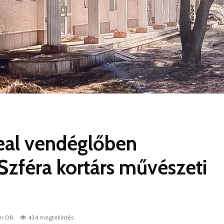
eal vendéglőben
 Szféra kortárs művészeti
er 08.
434 megtekintés