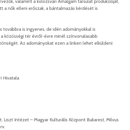
rvezők, valamint a kolozsvári Amalgam társulat produkcióját,
 a nők elleni erőszak, a bántalmazás kérdését is
és továbbra is ingyenes, de idén adományokkal is
 a közösségi tér évről-évre minél színvonalasabb
zönségét. Az adományokat ezen a linken lehet elküldeni:
i Hivatala
, Liszt Intézet – Magyar Kulturális Központ Bukarest, Milvus
rv.