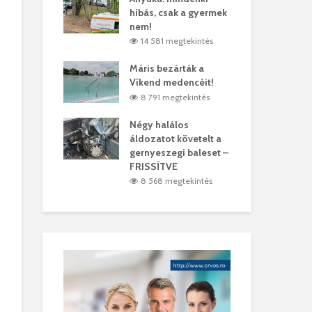
hibás, csak a gyermek
35 
árhelyi férfit
nem!
mar
megtekintés
14 581 megtekintés
6
lták László
Máris bezárták a
Meg
Víkend medencéit!
Abi
megtekintés
8 791 megtekintés
ddig elszáll a
Négy halálos
Fél
áldozatot követelt a
Wiz
gernyeszegi baleset –
megtekintés
5
FRISSÍTVE
8 568 megtekintés