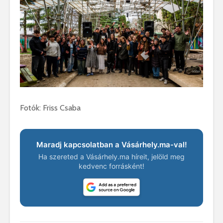
Fotók: Friss Csaba
Maradj kapcsolatban a Vásárhely.ma-val!
Ha szereted a Vásárhely.ma híreit, jelöld meg
kedvenc forrásként!