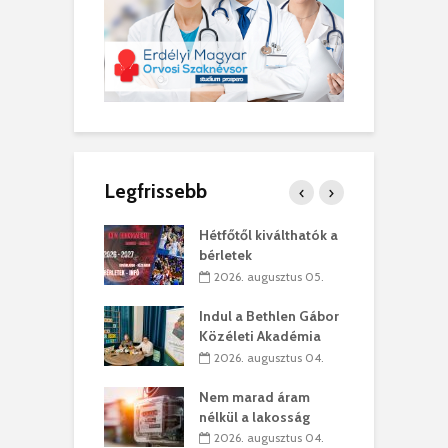
Legfrissebb
ánkó – Büllögi
Hétfőtől kiválthatók a
E
ogatása
bérletek
ú
. augusztus 01.
2026. augusztus 05.
g feltámadást!
Indul a Bethlen Gábor
B
Közéleti Akadémia
. augusztus 01.
2026. augusztus 04.
szervezetek:
C
Nem marad áram
ett okok állnak
ö
nélkül a lakosság
kolaelhagyás
a
2026. augusztus 04.