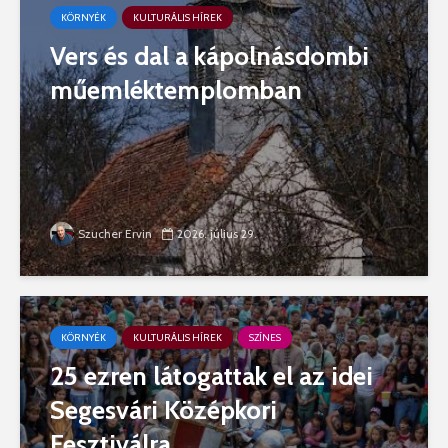
KÖRNYÉK
KULTURÁLIS HÍREK
Vers és dal a kápolnásdombi
műemléktemplomban
Szucher Ervin
2026. július 29.
KÖRNYÉK
KULTURÁLIS HÍREK
SZÍNES
25 ezren látogattak el az idei
Segesvári Középkori
Fesztiválra