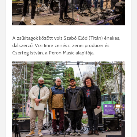
A zsűritagok között volt Szabó Előd (Titán) énekes,
dalszerző, Vizi Imre zenész, zenei producer és
Cserteg István, a Peron Music alapítója.