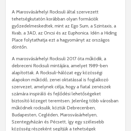
A Marosvásárhelyi Rocksuli által szervezett
tehetségkutatón korábban olyan formációk
győzedelmeskedtek, mint az Ego Sum, a Szintaxis, a
Kvab, a 3AD, az Oncsi és az Euphonica. Idén a Hiding
Place folytathatja ezt a hagyományt az országos
döntőn.
A marosvásárhelyi Rocksuli 2017 óta működik, a
debreceni Rocksuli mintájára, amelyet 1989-ben
alapítottak. A Rocksuli-hálózat egy közösségi
alapokon működő, zenei oktatással is foglalkozó
szervezet, amelynek célja, hogy a fiatal zenészek
számára inspiráló és fejlődési lehetőségeket
biztosító közeget teremtsen. Jelenleg több városban
működnek rocksulik, köztük Debrecenben,
Budapesten, Cegléden, Marosvásárhelyen,
Szentegyházán és Pécsett, így egy szélesebb
közösség részeként segítjük a tehetségek