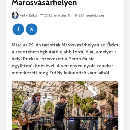
Marosvásárhelyen
Antal Erika
2025. március 31.
233 megtekintés
Március 29-én tartották Marosvásárhelyen az
Öröm
a zene
tehetségkutató újabb fordulóját, amelyet a
helyi Rocksuli szervezett a Peron Music
együttműködésével. A versenyen nyolc zenekar
méretkezett meg Erdély különböző városaiból.