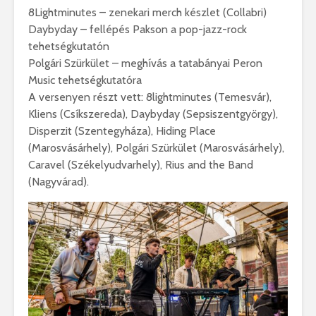
8Lightminutes – zenekari merch készlet (Collabri)
Daybyday – fellépés Pakson a pop-jazz-rock
tehetségkutatón
Polgári Szürkület – meghívás a tatabányai Peron
Music tehetségkutatóra
A versenyen részt vett: 8lightminutes (Temesvár),
Kliens (Csíkszereda), Daybyday (Sepsiszentgyörgy),
Disperzit (Szentegyháza), Hiding Place
(Marosvásárhely), Polgári Szürkület (Marosvásárhely),
Caravel (Székelyudvarhely), Rius and the Band
(Nagyvárad).