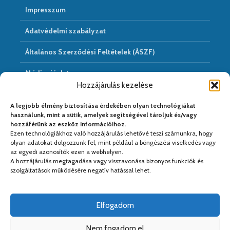
Impresszum
Adatvédelmi szabályzat
Általános Szerződési Feltételek (ÁSZF)
Médiaajánlat
Hozzájárulás kezelése
Hírarchivum
A legjobb élmény biztosítása érdekében olyan technológiákat
használunk, mint a sütik, amelyek segítségével tároljuk és/vagy
hozzáférünk az eszköz információihoz.
Ezen technológiákhoz való hozzájárulás lehetővé teszi számunkra, hogy
Médiapartnereink:
olyan adatokat dolgozzunk fel, mint például a böngészési viselkedés vagy
az egyedi azonosítók ezen a webhelyen.
A hozzájárulás megtagadása vagy visszavonása bizonyos funkciók és
szolgáltatások működésére negatív hatással lehet.
Elfogadom
Nem fogadom el