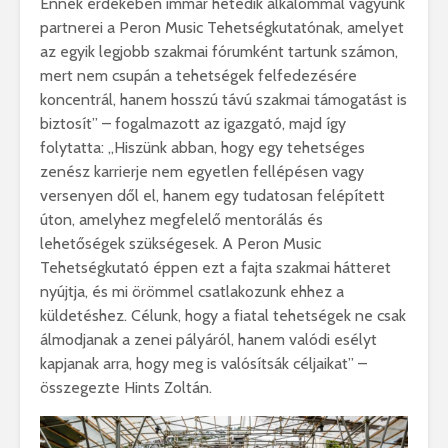
Ennek érdekében immár hetedik alkalommal vagyunk
partnerei a Peron Music Tehetségkutatónak, amelyet
az egyik legjobb szakmai fórumként tartunk számon,
mert nem csupán a tehetségek felfedezésére
koncentrál, hanem hosszú távú szakmai támogatást is
biztosít” – fogalmazott az igazgató, majd így
folytatta: ,,Hiszünk abban, hogy egy tehetséges
zenész karrierje nem egyetlen fellépésen vagy
versenyen dől el, hanem egy tudatosan felépített
úton, amelyhez megfelelő mentorálás és
lehetőségek szükségesek. A Peron Music
Tehetségkutató éppen ezt a fajta szakmai hátteret
nyújtja, és mi örömmel csatlakozunk ehhez a
küldetéshez. Célunk, hogy a fiatal tehetségek ne csak
álmodjanak a zenei pályáról, hanem valódi esélyt
kapjanak arra, hogy meg is valósítsák céljaikat” –
összegezte Hints Zoltán.