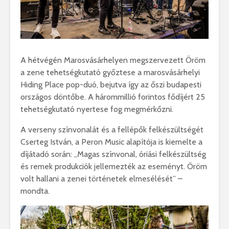
A hétvégén Marosvásárhelyen megszervezett Öröm
a zene tehetségkutató győztese a marosvásárhelyi
Hiding Place pop-duó, bejutva így az őszi budapesti
országos döntőbe. A hárommillió forintos fődíjért 25
tehetségkutató nyertese fog megmérkőzni.
A verseny színvonalát és a fellépők felkészültségét
Cserteg István, a Peron Music alapítója is kiemelte a
díjátadó során: „Magas színvonal, óriási felkészültség
és remek produkciók jellemezték az eseményt. Öröm
volt hallani a zenei történetek elmesélését” –
mondta.