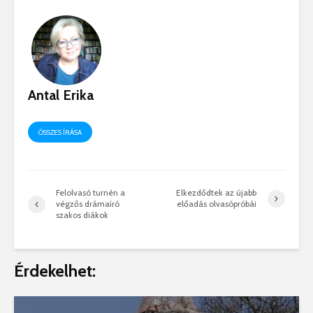
Antal Erika
ÖSSZES ÍRÁSA
Felolvasó turnén a
Elkezdődtek az újabb
végzős drámaíró
előadás olvasópróbái
szakos diákok
Érdekelhet: