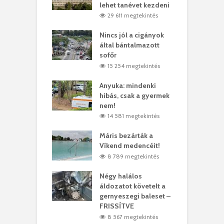
rt
lehet tanévet kezdeni
k
6 megtekintés
29 611 megtekintés
eivel
Nincs jól a cigányok
K
ödött Bölöni
által bántalmazott
k
ó
sofőr
L
1 megtekintés
15 254 megtekintés
lt a vonat egy
Anyuka: mindenki
E
es
hibás, csak a gyermek
3
ásárhelyi férfit
nem!
m
3 megtekintés
14 581 megtekintés
lálták László
Máris bezárták a
M
t
Víkend medencéit!
A
0 megtekintés
8 789 megtekintés
meddig elszáll a
Négy halálos
F
ir
áldozatot követelt a
W
gernyeszegi baleset –
2 megtekintés
FRISSÍTVE
8 567 megtekintés