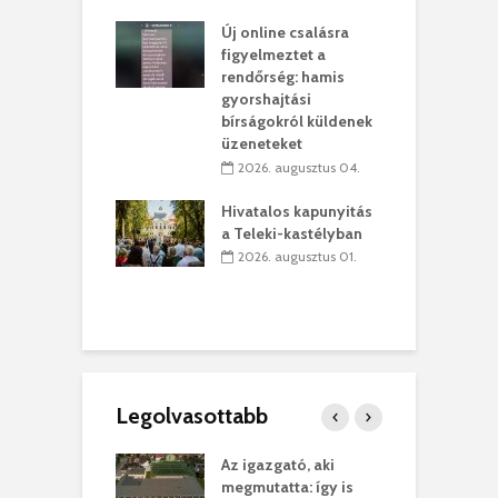
rében
h
Új online csalásra
 július 31.
figyelmeztet a
lió lejből
1
rendőrség: hamis
rűsítik tovább a
k
gyorshajtási
vásárhelyi
m
bírságokról küldenek
teret
r
üzeneteket
 július 30.
2026. augusztus 04.
sról múzeumba
P
Hivatalos kapunyitás
yílt a
–
a Teleki-kastélyban
dszeredai
N
2026. augusztus 01.
ásmúzeum
P
 július 30.
Legolvasottabb
teges Korda
Az igazgató, aki
F
y–Balázs Klári
megmutatta: így is
G