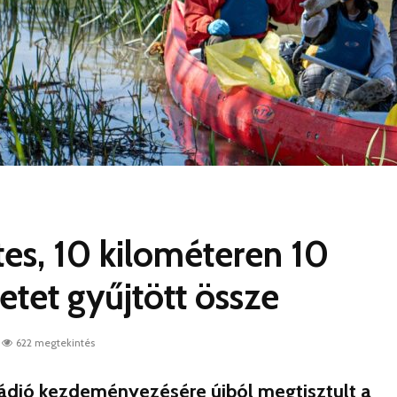
es, 10 kilométeren 10
tet gyűjtött össze
622 megtekintés
ádió kezdeményezésére újból megtisztult a