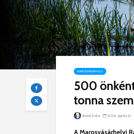
MAROSVÁSÁRHELY
500 önként
tonna szeme
Antal Erika
2024. április 21.
A Marosvásárhelyi R