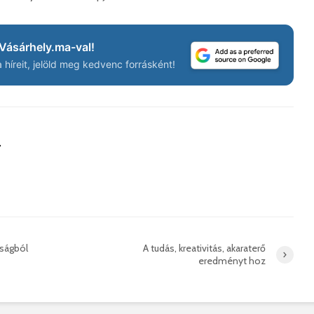
Vásárhely.ma-val!
Száz kilométerrel
Hivatal
közelebb kerül
a Teleki
híreit, jelöld meg kedvenc forrásként!
Bukovina
2026. 
2026. augusztus 06.
Európán
Hétfőtől kiválthatók a
úr látog
bérletek
2026. 
a
2026. augusztus 05.
Boldog 
Indul a Bethlen Gábor
2026. 
Közéleti Akadémia
2026. augusztus 04.
Civil sz
összetet
Nem marad áram
az isko
nélkül a lakosság
bságból
A tudás, kreativitás, akaraterő
eredményt hoz
hátteré
2026. augusztus 04.
2026. jú
Új online csalásra
1,7 milli
figyelmeztet a