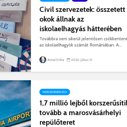
hibás, csak a gyermek
35 éves
Civil szervezetek: összetett
nem!
marosvás
okok állnak az
14 581 megtekintés
6 344 
iskolaelhagyás hátterében
Máris bezárták a
Megtalá
Víkend medencéit!
Abigélt
Továbbra sem sikerül jelentősen csökkenteni
8 791 megtekintés
6 070 
az iskolaelhagyók számát Romániában. A...
Négy halálos
Félig-me
áldozatot követelt a
Wizz Air
Antal Erika
2026. július 31.
gernyeszegi baleset –
5 729 
FRISSÍTVE
8 569 megtekintés
MAROSVÁSÁRHELY
1,7 millió lejből korszerűsíti
tovább a marosvásárhelyi
repülőteret