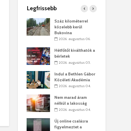
Legfrissebb
os kapunyitás
Száz kilométerrel
Hiv
-kastélyban
közelebb kerül
a T
Bukovina
augusztus 01.
2
2026. augusztus 06.
kó – Büllögi
Eur
atása
Hétfőtől kiválthatók a
úr 
bérletek
augusztus 01.
2
2026. augusztus 05.
feltámadást!
Bol
Indul a Bethlen Gábor
augusztus 01.
2
Közéleti Akadémia
2026. augusztus 04.
ervezetek:
Civ
t okok állnak
öss
Nem marad áram
laelhagyás
az 
nélkül a lakosság
ben
hát
2026. augusztus 04.
lius 31.
2
Új online csalásra
ó lejből
1,7
figyelmeztet a