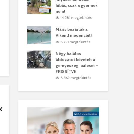
hibás, csak a gyermek
35 
árhelyi férfit
nem!
mar
megtekintés
14 581 megtekintés
6
lták László
Máris bezárták a
Meg
Víkend medencéit!
Abi
megtekintés
8 791 megtekintés
ddig elszáll a
Négy halálos
Fél
áldozatot követelt a
Wiz
gernyeszegi baleset –
megtekintés
5
FRISSÍTVE
8 569 megtekintés
k