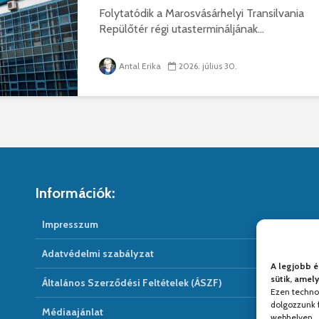
Folytatódik a Marosvásárhelyi Transilvania
Repülőtér régi utastermináljának...
Antal Erika
2026. július 30.
Információk:
Impresszum
Adatvédelmi szabályzat
A legjobb é
sütik, amel
Általános Szerződési Feltételek (ÁSZF)
Ezen techno
dolgozzunk f
Médiaajánlat
webhelyen.