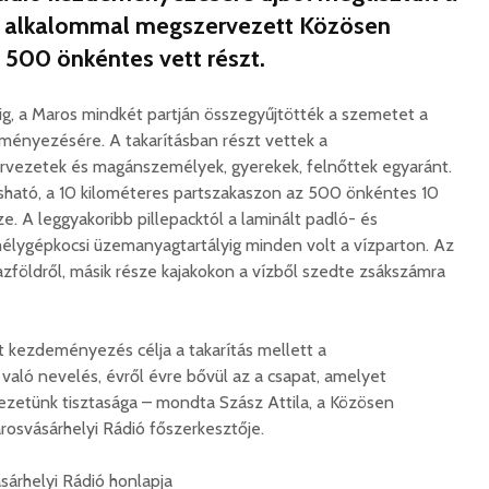
k alkalommal megszervezett Közösen
n 500 önkéntes vett részt.
kig, a Maros mindkét partján összegyűjtötték a szemetet a
ményezésére. A takarításban részt vettek a
ervezetek és magánszemélyek, gyerekek, felnőttek egyaránt.
sható, a 10 kilométeres partszakaszon az 500 önkéntes 10
. A leggyakoribb pillepacktól a laminált padló- és
élygépkocsi üzemanyagtartályig minden volt a vízparton. Az
zföldről, másik része kajakokon a vízből szedte zsákszámra
tt kezdeményezés célja a takarítás mellett a
aló nevelés, évről évre bővül az a csapat, amelyet
ezetünk tisztasága – mondta Szász Attila, a Közösen
Marosvásárhelyi Rádió főszerkesztője.
sárhelyi Rádió honlapja