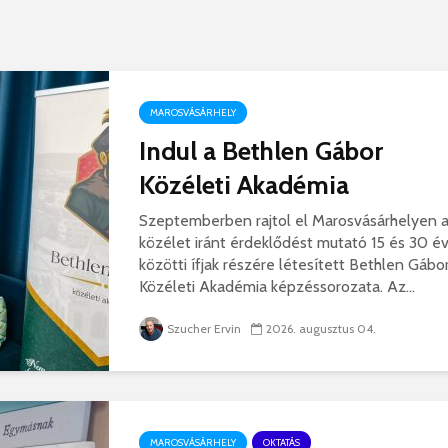
korszerű
rendőrség: hamis
marosvá
gyorshajtási
repülőte
bírságokról küldenek
üzeneteket
2026. j
2026. augusztus 04.
MAROSVÁSÁRHELY
Indul a Bethlen Gábor
Közéleti Akadémia
Szeptemberben rajtol el Marosvásárhelyen 
közélet iránt érdeklődést mutató 15 és 30 é
Az igazgató, aki
Fergete
közötti ífjak részére létesített Bethlen Gábo
megmutatta: így is
György–
lehet tanévet kezdeni
koncert
Közéleti Akadémia képzéssorozata. Az...
29 611 megtekintés
7 808 
Szucher Ervin
2026. augusztus 04.
Nincs jól a cigányok
Könnyei
által bántalmazott
küszköd
sofőr
László
15 254 megtekintés
7 704 
MAROSVÁSÁRHELY
OKTATÁS
Anyuka: mindenki
Elgázolt