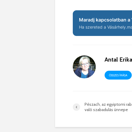
Maradj kapcsolatban a 
Ha szereted a Vásárhely.ma 
Antal Erik
ÖSSZES ÍRÁSA
Pészach, az egyiptomi ra
való szabadulás ünnepe