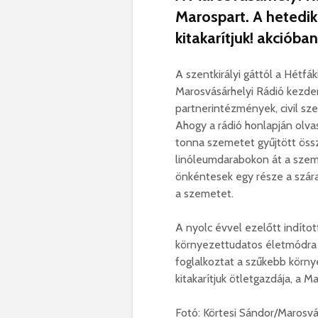
Marospart. A hetedi
kitakarítjuk! akcióba
A szentkirályi gáttól a Hétfá
Marosvásárhelyi Rádió kezde
partnerintézmények, civil sz
Ahogy a rádió honlapján olva
tonna szemetet gyűjtött össze
linóleumdarabokon át a szem
önkéntesek egy része a szára
a szemetet.
A nyolc évvel ezelőtt indíto
környezettudatos életmódra v
foglalkoztat a szűkebb körny
kitakarítjuk ötletgazdája, a 
Fotó: Körtesi Sándor/Marosvá