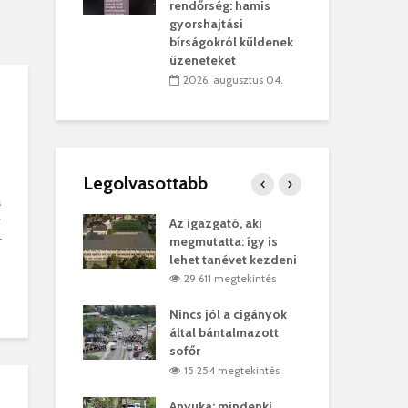
sítik tovább a
kor
rendőrség: hamis
sárhelyi
mar
gyorshajtási
ret
rep
bírságokról küldenek
üzeneteket
úlius 30.
2
2026. augusztus 04.
Legolvasottabb
a
v
ges Korda
Az igazgató, aki
Fer
r
Balázs Klári
megmutatta: így is
Gyö
lehet tanévet kezdeni
kon
megtekintés
29 611 megtekintés
vel
Nincs jól a cigányok
Kön
ött Bölöni
által bántalmazott
küs
sofőr
Lás
megtekintés
15 254 megtekintés
7
 a vonat egy
Anyuka: mindenki
Elg