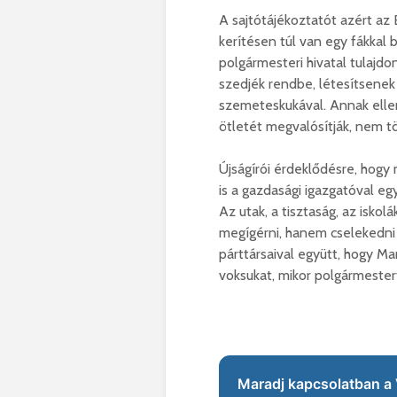
A sajtótájékoztatót azért az
kerítésen túl van egy fákkal 
polgármesteri hivatal tulajdo
szedjék rendbe, létesítsenek
szemeteskukával. Annak ellen
ötletét megvalósítják, nem t
Újságírói érdeklődésre, hogy 
is a gazdasági igazgatóval e
Az utak, a tisztaság, az iskol
megígérni, hanem cselekedni 
párttársaival együtt, hogy Ma
voksukat, mikor polgármester
Maradj kapcsolatban a 