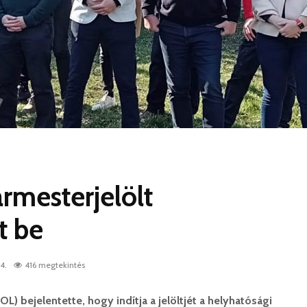
rmesterjelölt
t be
4.
416 megtekintés
L) bejelentette, hogy indítja a jelöltjét a helyhatósági