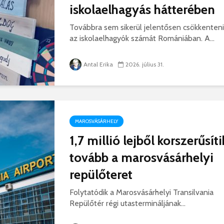
iskolaelhagyás hátterében
Továbbra sem sikerül jelentősen csökkenteni
az iskolaelhagyók számát Romániában. A...
Antal Erika
2026. július 31.
MAROSVÁSÁRHELY
1,7 millió lejből korszerűsíti
tovább a marosvásárhelyi
repülőteret
Folytatódik a Marosvásárhelyi Transilvania
Repülőtér régi utastermináljának...