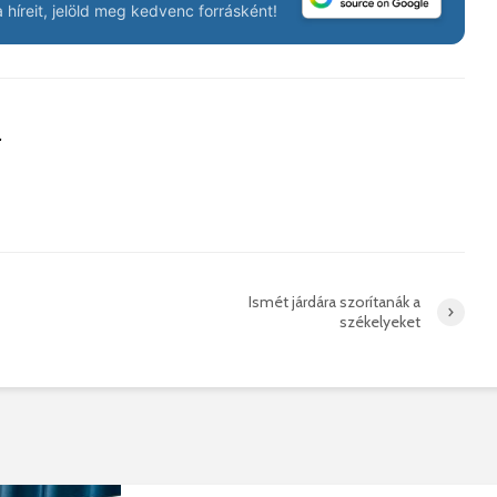
korszerű
rendőrség: hamis
híreit, jelöld meg kedvenc forrásként!
marosvá
gyorshajtási
repülőte
bírságokról küldenek
üzeneteket
2026. j
2026. augusztus 04.
a
Az igazgató, aki
Fergete
megmutatta: így is
György–
Ismét járdára szorítanák a
lehet tanévet kezdeni
koncert
székelyeket
29 612 megtekintés
7 812 
Nincs jól a cigányok
Könnyei
által bántalmazott
küszköd
sofőr
László
15 255 megtekintés
7 704 
Anyuka: mindenki
Elgázolt