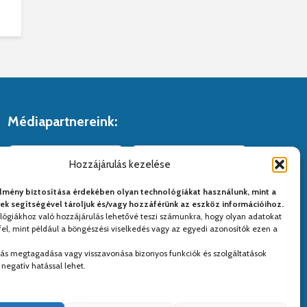
Médiapartnereink:
Hozzájárulás kezelése
lmény biztosítása érdekében olyan technológiákat használunk, mint a
yek segítségével tároljuk és/vagy hozzáférünk az eszköz információihoz.
lógiákhoz való hozzájárulás lehetővé teszi számunkra, hogy olyan adatokat
el, mint például a böngészési viselkedés vagy az egyedi azonosítók ezen a
lás megtagadása vagy visszavonása bizonyos funkciók és szolgáltatások
negatív hatással lehet.