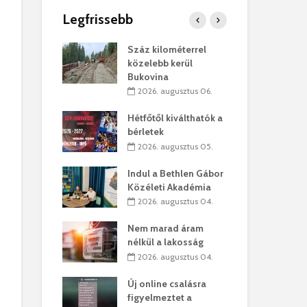
Legfrissebb
os kapunyitás
Száz kilométerrel
Hiv
-kastélyban
közelebb kerül
a T
Bukovina
augusztus 01.
2
2026. augusztus 06.
kó – Büllögi
Eur
atása
Hétfőtől kiválthatók a
úr 
bérletek
augusztus 01.
2
2026. augusztus 05.
feltámadást!
Bol
Indul a Bethlen Gábor
augusztus 01.
2
Közéleti Akadémia
2026. augusztus 04.
ervezetek:
Civ
t okok állnak
öss
Nem marad áram
laelhagyás
az 
nélkül a lakosság
ben
hát
2026. augusztus 04.
lius 31.
2
Új online csalásra
ó lejből
1,7
figyelmeztet a