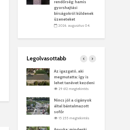
sítik tovább a
kor
rendőrség: hamis
sárhelyi
mar
gyorshajtási
ret
rep
bírságokról küldenek
üzeneteket
úlius 30.
2
2026. augusztus 04.
Legolvasottabb
ges Korda
Az igazgató, aki
Fer
Balázs Klári
megmutatta: így is
Gyö
lehet tanévet kezdeni
kon
megtekintés
29 612 megtekintés
7
vel
Nincs jól a cigányok
Kön
ött Bölöni
által bántalmazott
küs
sofőr
Lás
megtekintés
15 255 megtekintés
7
 a vonat egy
Anyuka: mindenki
Elg