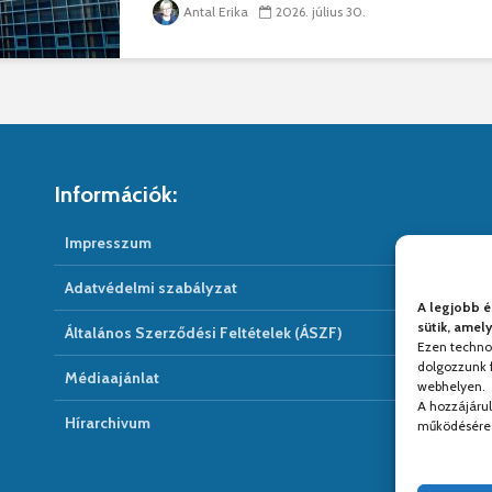
Antal Erika
2026. július 30.
Információk:
Impresszum
Adatvédelmi szabályzat
A legjobb é
sütik, amel
Általános Szerződési Feltételek (ÁSZF)
Ezen techno
dolgozzunk f
Médiaajánlat
webhelyen.
A hozzájáru
Hírarchivum
működésére 