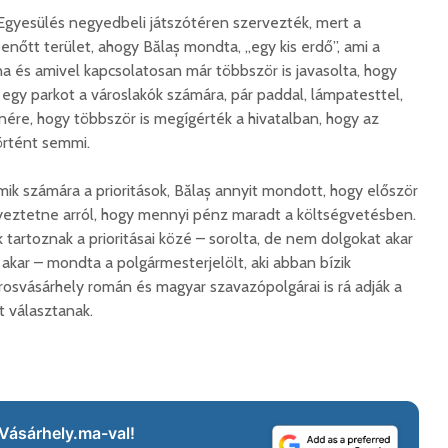
 Egyesülés negyedbeli játszótéren szervezték, mert a
benőtt terület, ahogy Bălaș mondta, „egy kis erdő”, ami a
na és amivel kapcsolatosan már többször is javasolta, hogy
Száz kilométerrel
Hivatal
közelebb kerül
a Teleki
 egy parkot a városlakók számára, pár paddal, lámpatesttel,
Bukovina
2026. 
ére, hogy többször is megígérték a hivatalban, hogy az
2026. augusztus 06.
örtént semmi.
Európán
Hétfőtől kiválthatók a
úr látog
mik számára a prioritások, Bălaș annyit mondott, hogy először
bérletek
2026. 
gyeztetne arról, hogy mennyi pénz maradt a költségvetésben.
2026. augusztus 05.
Boldog 
ák tartoznak a prioritásai közé – sorolta, de nem dolgokat akar
Indul a Bethlen Gábor
2026. 
akar – mondta a polgármesterjelölt, aki abban bízik
Közéleti Akadémia
rosvásárhely román és magyar szavazópolgárai is rá adják a
2026. augusztus 04.
t választanak.
Civil sz
összetet
Nem marad áram
az isko
nélkül a lakosság
hátteré
2026. augusztus 04.
2026. jú
Új online csalásra
Vásárhely.ma-val!
1,7 milli
figyelmeztet a