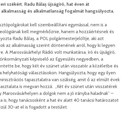
ri székért. Radu Bălaș újságíró, hat éven át
 alkalmasság és alkalmatlanság fogalmát hangsúlyozta.
ztópolgárokat kell szembeállítani egymással, nem is a
eológiának kell megmérkőznie, hanem a hozzáértésnek és
zta Radu Bălaș, a POL polgármesterjelöltje, aki azt
rok az alkalmasság szerint döntenének arról, hogy ki legyen
. A Marosvásárhelyi Rádió volt munkatársa, író és újságíró,
 önkormányzati képviselő az Egyesülés negyedben, a
entette be, hogy két év szünet után visszatér a közéletbe és
 a helyhatósági választásokon. Hangsúlyozta, hogy egy ilyen
isztrációs tapasztalatra van szükség, amit ő az elmúlt évek
pasztalata is megvan hozzá. „Két év szünet után visszatérek
y Marosvásárhelyen a dolgok nem a jó irányba haladnak” –
ra is, hogy tanácsosként a hat év alatt 40 tanácsi határozatot
l 30-at el is fogadott a testület.