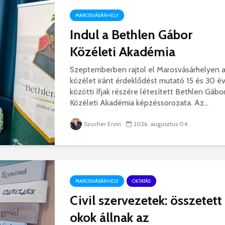
hibás, csak a gyermek
35 éves
MAROSVÁSÁRHELY
nem!
marosvás
14 581 megtekintés
6 345 
Indul a Bethlen Gábor
Közéleti Akadémia
Máris bezárták a
Megtalá
Víkend medencéit!
Abigélt
Szeptemberben rajtol el Marosvásárhelyen 
8 794 megtekintés
6 071 
közélet iránt érdeklődést mutató 15 és 30 é
Négy halálos
Félig-me
közötti ífjak részére létesített Bethlen Gábo
áldozatot követelt a
Wizz Air
Közéleti Akadémia képzéssorozata. Az...
gernyeszegi baleset –
5 729 
FRISSÍTVE
Szucher Ervin
2026. augusztus 04.
8 569 megtekintés
MAROSVÁSÁRHELY
OKTATÁS
Civil szervezetek: összetett
okok állnak az