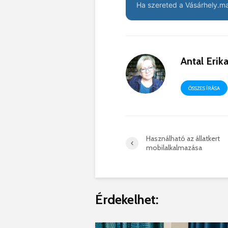
Ha szereted a Vásárhely.ma 
Antal Erik
ÖSSZES ÍRÁSA
Használható az állatkert
mobilalkalmazása
Érdekelhet: