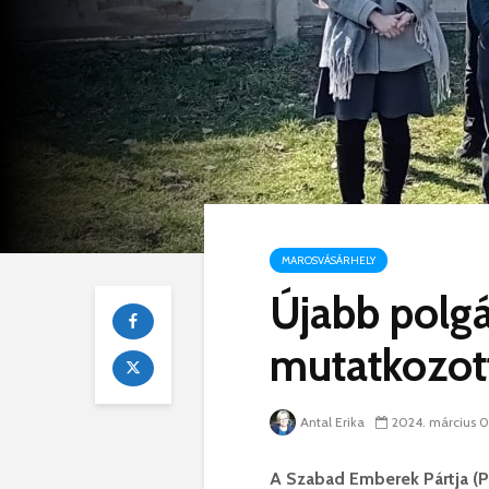
MAROSVÁSÁRHELY
Újabb polgá
mutatkozot
Antal Erika
2024. március 0
A Szabad Emberek Pártja (PO