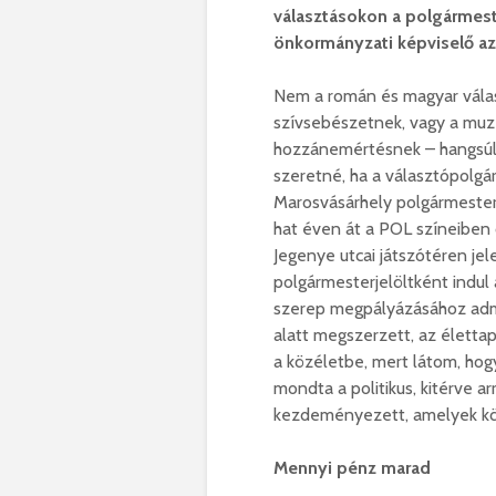
választásokon a polgármeste
önkormányzati képviselő az
Nem a román és magyar válas
szívsebészetnek, vagy a muz
hozzánemértésnek – hangsúlyo
szeretné, ha a választópolgá
Marosvásárhely polgármestere
hat éven át a POL színeiben
Jegenye utcai játszótéren jel
polgármesterjelöltként indul
szerep megpályázásához admin
alatt megszerzett, az életta
a közéletbe, mert látom, hog
mondta a politikus, kitérve ar
kezdeményezett, amelyek közü
Mennyi pénz marad