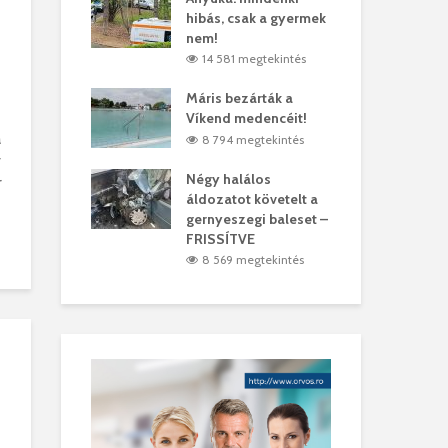
hibás, csak a gyermek
35 
árhelyi férfit
nem!
mar
megtekintés
14 581 megtekintés
6
lták László
Máris bezárták a
Meg
Víkend medencéit!
Abi
a
megtekintés
8 794 megtekintés
6
v
ddig elszáll a
Négy halálos
Fél
r
áldozatot követelt a
Wiz
gernyeszegi baleset –
megtekintés
5
FRISSÍTVE
8 569 megtekintés