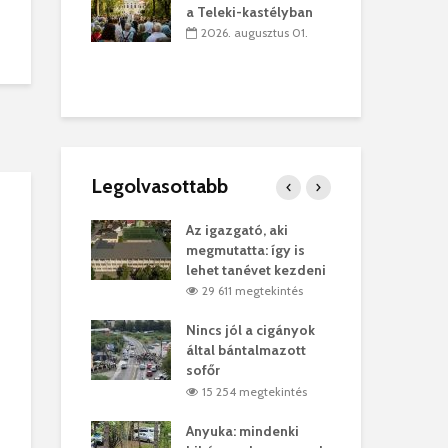
lt a
– m
a Teleki-kastélyban
zeredai
Ny
2026. augusztus 01.
múzeum
Pa
úlius 30.
2
Legolvasottabb
ges Korda
Az igazgató, aki
Fer
Balázs Klári
megmutatta: így is
Gyö
lehet tanévet kezdeni
kon
megtekintés
29 611 megtekintés
vel
Nincs jól a cigányok
Kön
ött Bölöni
által bántalmazott
küs
sofőr
Lás
megtekintés
15 254 megtekintés
7
 a vonat egy
Anyuka: mindenki
Elg