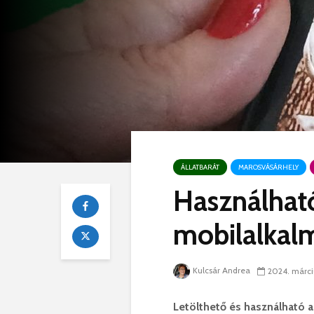
ÁLLATBARÁT
MAROSVÁSÁRHELY
Használható
mobilalkal
Kulcsár Andrea
2024. márci
Letölthető és használható a