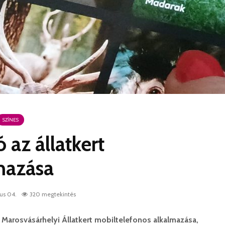
SZÍNES
 az állatkert
mazása
us 04.
320 megtekintés
 Marosvásárhelyi Állatkert mobiltelefonos alkalmazása,