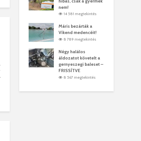
hibás, csak a gyermek
35 
árhelyi férfit
nem!
mar
megtekintés
14 581 megtekintés
6
lták László
Máris bezárták a
Meg
Víkend medencéit!
Abi
megtekintés
8 789 megtekintés
ddig elszáll a
Négy halálos
Fél
áldozatot követelt a
Wiz
a
gernyeszegi baleset –
megtekintés
5
FRISSÍTVE
v
8 567 megtekintés
r