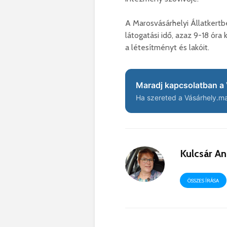
A Marosvásárhelyi Állatkertb
látogatási idő, azaz 9-18 óra
a létesítményt és lakóit.
Maradj kapcsolatban a 
Ha szereted a Vásárhely.ma 
Kulcsár A
ÖSSZES ÍRÁSA