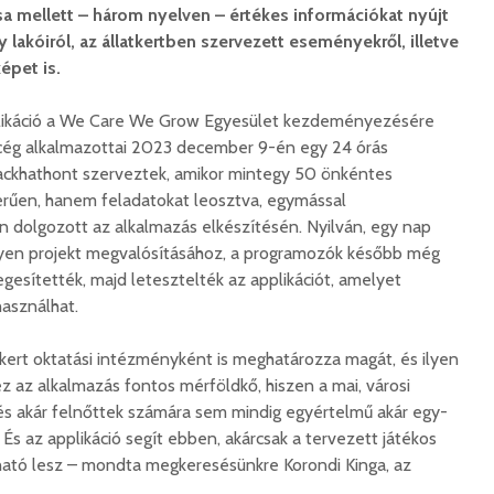
a mellett – három nyelven – értékes információkat nyújt
lakóiról, az állatkertben szervezett eseményekről, illetve
képet
is.
káció a
We Care We Grow Egyesület kezdeményezésére
i cég alkalmazottai 2023 december 9-én egy 24 órás
ckhathont szerveztek, amikor mintegy 50 önkéntes
rűen, hanem feladatokat leosztva, egymással
dolgozott az alkalmazás elkészítésén. Nyilván, egy nap
yen projekt megvalósításához, a programozók később még
legesítették, majd letesztelték az applikációt, amelyet
használhat.
tkert oktatási intézményként is meghatározza magát, és ilyen
 ez az alkalmazás fontos mérföldkő, hiszen a mai, városi
és akár felnőttek számára sem mindig egyértelmű akár egy-
És az applikáció segít ebben, akárcsak a tervezett játékos
lható lesz – mondta megkeresésünkre Korondi Kinga, az