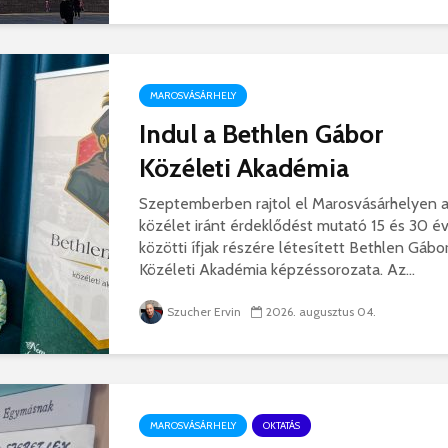
hibás, csak a gyermek
35 éves
nem!
marosvás
14 581 megtekintés
6 343 
Máris bezárták a
Megtalá
MAROSVÁSÁRHELY
Víkend medencéit!
Abigélt
8 789 megtekintés
6 070 
Indul a Bethlen Gábor
Közéleti Akadémia
Négy halálos
Félig-me
áldozatot követelt a
Wizz Air
Szeptemberben rajtol el Marosvásárhelyen 
gernyeszegi baleset –
5 720 
FRISSÍTVE
közélet iránt érdeklődést mutató 15 és 30 é
8 567 megtekintés
közötti ífjak részére létesített Bethlen Gábo
Közéleti Akadémia képzéssorozata. Az...
Szucher Ervin
2026. augusztus 04.
MAROSVÁSÁRHELY
OKTATÁS