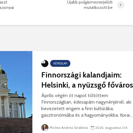
aszt
Újabb polgármesterjelölt
– megnyí
a Teleki-kastélyban
sszonyai
mutatkozott be
Nyáráds
2026. augusztus 01.
Padlás
2026. j
KÉPESLAP
Az igazgató, aki
Fergete
Finnországi kalandjaim:
megmutatta: így is
György–
lehet tanévet kezdeni
koncert
Helsinki, a nyüzsgő főváros
29 611 megtekintés
7 806 
Április végén öt napot töltöttem
Nincs jól a cigányok
Könnyei
Finnországban, édesapám nagynénjénél, aki
által bántalmazott
küszköd
bevezetett engem a finn kultúrába,
sofőr
László
gasztronómiába és a hagyományokba. Korai...
15 254 megtekintés
7 701 
Anyuka: mindenki
Elgázolt
Miclea Andrea Szidónia
2026. augusztus 04.