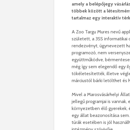
amely a belépőjegy vásárlás
többek között a létesítmény 
tartalmaz egy interaktív tér
A Zoo Targu Mures nevű appli
született, a 3SS informatika
rendezvényt, úgynevezett ha
programozó, nem versenysze
együttműködve, bérmentesen 
még így sem elegendő egy il
tökéletesítették, illetve vég
márciustól bárki letölthet és 
Mivel a Marosvásárhelyi Álla
jellegű programjai is vannak,
környezetben élő gyerekek, 
egy állat beazonosítása sem. 
túrák esetében is jól haszná
intézmény szóvivője.