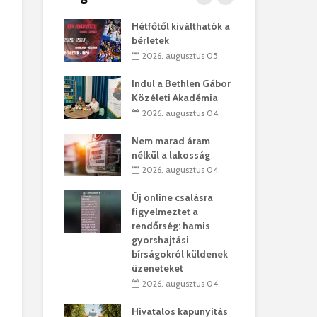
kó – Büllögi
Hétfőtől kiválthatók a
Eur
atása
bérletek
úr 
augusztus 01.
2026. augusztus 05.
2
feltámadást!
Indul a Bethlen Gábor
Bol
Közéleti Akadémia
augusztus 01.
2
2026. augusztus 04.
ervezetek:
Civ
Nem marad áram
t okok állnak
öss
nélkül a lakosság
laelhagyás
az 
2026. augusztus 04.
ben
hát
Új online csalásra
lius 31.
2
figyelmeztet a
ó lejből
1,7
rendőrség: hamis
sítik tovább a
kor
gyorshajtási
sárhelyi
mar
bírságokról küldenek
ret
rep
üzeneteket
úlius 30.
2
2026. augusztus 04.
ól múzeumba
Pa
Hivatalos kapunyitás