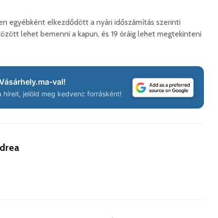
Hétfőtől kiválthatók a
Európán
en egyébként elkezdődött a nyári időszámítás szerinti
bérletek
úr látog
 között lehet bemenni a kapun, és 19 óráig lehet megtekinteni
2026. augusztus 05.
2026. 
Indul a Bethlen Gábor
Boldog 
Közéleti Akadémia
2026. 
2026. augusztus 04.
Vásárhely.ma-val!
híreit, jelöld meg kedvenc forrásként!
Civil sz
Nem marad áram
összetet
nélkül a lakosság
az isko
2026. augusztus 04.
hátteré
Új online csalásra
2026. jú
figyelmeztet a
ndrea
1,7 milli
rendőrség: hamis
korszerű
gyorshajtási
marosvá
bírságokról küldenek
repülőte
üzeneteket
2026. j
2026. augusztus 04.
Padlásr
Hivatalos kapunyitás