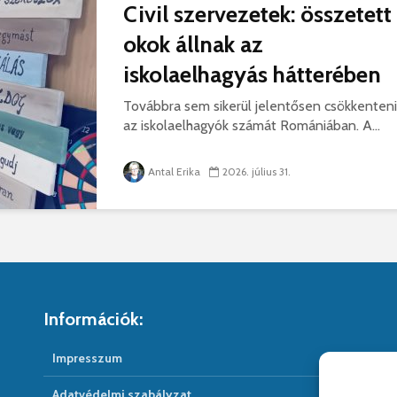
Civil szervezetek: összetett
okok állnak az
iskolaelhagyás hátterében
Továbbra sem sikerül jelentősen csökkenteni
az iskolaelhagyók számát Romániában. A...
Antal Erika
2026. július 31.
Információk:
Impresszum
Adatvédelmi szabályzat