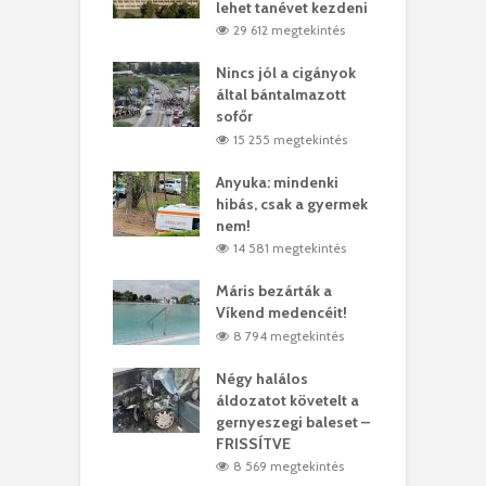
rt
lehet tanévet kezdeni
k
2 megtekintés
29 612 megtekintés
eivel
Nincs jól a cigányok
K
ödött Bölöni
által bántalmazott
k
ó
sofőr
L
4 megtekintés
15 255 megtekintés
lt a vonat egy
Anyuka: mindenki
E
es
hibás, csak a gyermek
3
ásárhelyi férfit
nem!
m
5 megtekintés
14 581 megtekintés
lálták László
Máris bezárták a
M
t
Víkend medencéit!
A
1 megtekintés
8 794 megtekintés
meddig elszáll a
Négy halálos
F
ir
áldozatot követelt a
W
gernyeszegi baleset –
9 megtekintés
FRISSÍTVE
8 569 megtekintés