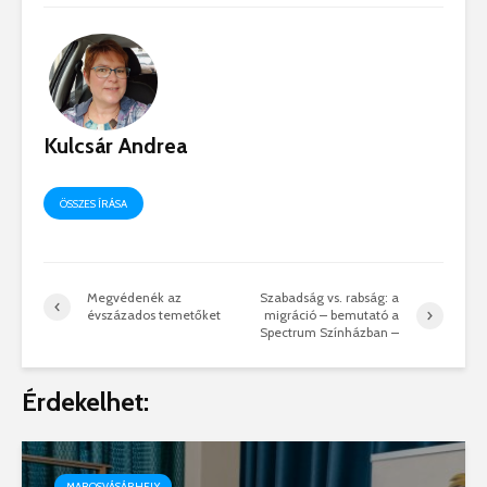
Kulcsár Andrea
ÖSSZES ÍRÁSA
Megvédenék az
Szabadság vs. rabság: a
évszázados temetőket
migráció – bemutató a
Spectrum Színházban –
Érdekelhet:
MAROSVÁSÁRHELY