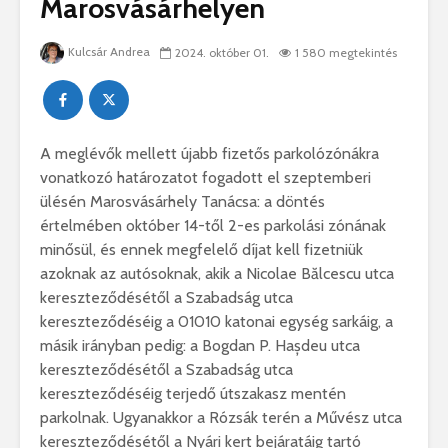
Marosvásárhelyen
Kulcsár Andrea
2024. október 01.
1 580 megtekintés
A meglévők mellett újabb fizetős parkolózónákra
vonatkozó határozatot fogadott el szeptemberi
ülésén Marosvásárhely Tanácsa: a döntés
értelmében október 14-től 2-es parkolási zónának
minősül, és ennek megfelelő díjat kell fizetniük
azoknak az autósoknak, akik a Nicolae Bălcescu utca
kereszteződésétől a Szabadság utca
kereszteződéséig a 01010 katonai egység sarkáig, a
másik irányban pedig: a Bogdan P. Hașdeu utca
kereszteződésétől a Szabadság utca
kereszteződéséig terjedő útszakasz mentén
parkolnak. Ugyanakkor a Rózsák terén a Művész utca
kereszteződésétől a Nyári kert bejáratáig tartó