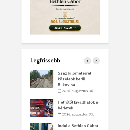
Legfrissebb
los kapunyitás
Száz kilométerrel
H
ki-kastélyban
közelebb kerül
a
Bukovina
. augusztus 01.
2026. augusztus 06.
ánkó – Büllögi
E
ogatása
Hétfőtől kiválthatók a
ú
bérletek
. augusztus 01.
2026. augusztus 05.
g feltámadást!
B
Indul a Bethlen Gábor
. augusztus 01.