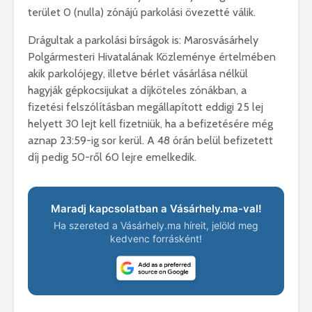
terület 0 (nulla) zónájú parkolási övezetté válik.
Drágultak a parkolási bírságok is: Marosvásárhely
Polgármesteri Hivatalának Közleménye értelmében
akik parkolójegy, illetve bérlet vásárlása nélkül
hagyják gépkocsijukat a díjköteles zónákban, a
fizetési felszólításban megállapított eddigi 25 lej
helyett 30 lejt kell fizetniük, ha a befizetésére még
aznap 23:59-ig sor kerül. A 48 órán belül befizetett
díj pedig 50-ről 60 lejre emelkedik.
Maradj kapcsolatban a Vásárhely.ma-val!
Ha szereted a Vásárhely.ma híreit, jelöld meg
kedvenc forrásként!