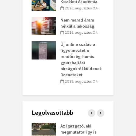
Közéleti Akadémia
2026. augusztus 04.
szervezetek:
C
ett okok állnak
ö
Nem marad áram
kolaelhagyás
a
nélkül a lakosság
rében
h
2026. augusztus 04.
 július 31.
Új online csalásra
lió lejből
1
figyelmeztet a
rűsítik tovább a
k
rendőrség: hamis
vásárhelyi
m
gyorshajtási
teret
r
bírságokról küldenek
üzeneteket
 július 30.
2026. augusztus 04.
Legolvasottabb
teges Korda
Az igazgató, aki
F
y–Balázs Klári
megmutatta: így is
G