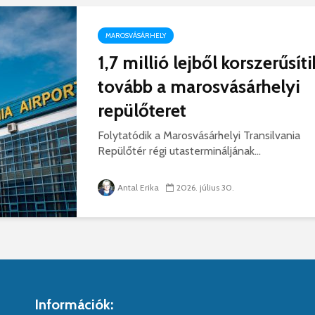
MAROSVÁSÁRHELY
1,7 millió lejből korszerűsíti
tovább a marosvásárhelyi
repülőteret
Folytatódik a Marosvásárhelyi Transilvania
Repülőtér régi utastermináljának...
Antal Erika
2026. július 30.
Információk: