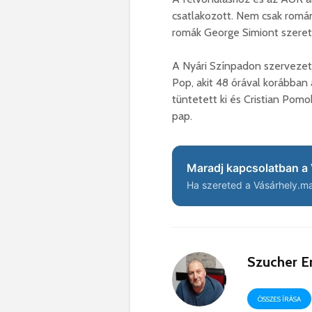
csatlakozott. Nem csak román
romák George Simiont szeretn
A Nyári Színpadon szervezett 
Pop, akit 48 órával korábban
tüntetett ki és Cristian Pom
pap.
Maradj kapcsolatban a 
Ha szereted a Vásárhely.ma 
Szucher E
ÖSSZES ÍRÁSA