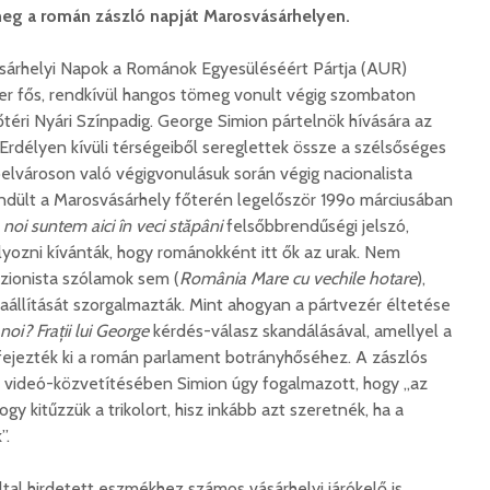
eg a román zászló napját Marosvásárhelyen.
sárhelyi Napok a Románok Egyesüléséért Pártja (AUR)
r fős, rendkívül hangos tömeg vonult végig szombaton
főtéri Nyári Színpadig. George Simion pártelnök hívására az
Erdélyen kívüli térségeiből sereglettek össze a szélsőséges
 a belvároson való végigvonulásuk során végig nacionalista
endült a Marosvásárhely főterén legelőször 199o márciusában
noi suntem aici în veci stăpâni
felsőbbrendűségi jelszó,
yozni kívánták, hogy románokként itt ők az urak. Nem
zionista szólamok sem (
România Mare cu vechile hotare
),
állítását szorgalmazták. Mint ahogyan a pártvezér éltetése
oi? Frații lui George
kérdés-válasz skandálásával, amellyel a
fejezték ki a román parlament botrányhőséhez. A zászlós
, videó-közvetítésében Simion úgy fogalmazott, hogy „az
gy kitűzzük a trikolort, hisz inkább azt szeretnék, ha a
”.
tal hirdetett eszmékhez számos vásárhelyi járókelő is