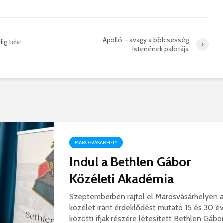
– megnyí
a Teleki-kastélyban
Nyáráds
2026. augusztus 01.
Padlás
2026. j
Apolló – avagy a bölcsesség
lig tele
Istenének palotája
Az igazgató, aki
Fergete
megmutatta: így is
György–
lehet tanévet kezdeni
koncert
MAROSVÁSÁRHELY
29 611 megtekintés
7 806 
Indul a Bethlen Gábor
Nincs jól a cigányok
Könnyei
által bántalmazott
küszköd
Közéleti Akadémia
sofőr
László
15 254 megtekintés
7 701 
Szeptemberben rajtol el Marosvásárhelyen 
közélet iránt érdeklődést mutató 15 és 30 é
Anyuka: mindenki
Elgázolt
közötti ífjak részére létesített Bethlen Gábo