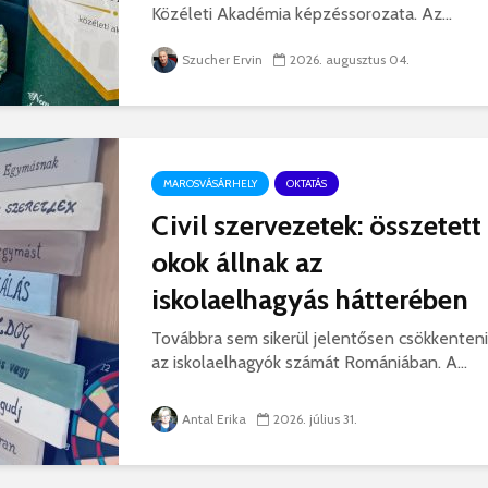
hibás, csak a gyermek
35 éves
Közéleti Akadémia képzéssorozata. Az...
nem!
marosvás
14 581 megtekintés
6 343 
Szucher Ervin
2026. augusztus 04.
Máris bezárták a
Megtalá
Víkend medencéit!
Abigélt
8 788 megtekintés
6 070 
Négy halálos
Félig-me
MAROSVÁSÁRHELY
OKTATÁS
áldozatot követelt a
Wizz Air
Civil szervezetek: összetett
gernyeszegi baleset –
5 717 
FRISSÍTVE
okok állnak az
8 567 megtekintés
iskolaelhagyás hátterében
Továbbra sem sikerül jelentősen csökkenteni
az iskolaelhagyók számát Romániában. A...
Antal Erika
2026. július 31.