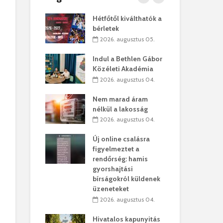
kó – Büllögi
Hétfőtől kiválthatók a
Eur
atása
bérletek
úr 
augusztus 01.
2026. augusztus 05.
2
feltámadást!
Indul a Bethlen Gábor
Bol
Közéleti Akadémia
augusztus 01.
2
2026. augusztus 04.
ervezetek:
Civ
Nem marad áram
t okok állnak
öss
nélkül a lakosság
laelhagyás
az 
2026. augusztus 04.
ben
hát
Új online csalásra
lius 31.
2
figyelmeztet a
ó lejből
1,7
rendőrség: hamis
sítik tovább a
kor
gyorshajtási
sárhelyi
mar
bírságokról küldenek
ret
rep
üzeneteket
úlius 30.
2
2026. augusztus 04.
ól múzeumba
Pa
Hivatalos kapunyitás