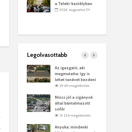
lt a
– m
a Teleki-kastélyban
zeredai
Ny
2026. augusztus 01.
múzeum
Pa
úlius 30.
2
Legolvasottabb
ges Korda
Az igazgató, aki
Fer
Balázs Klári
megmutatta: így is
Gyö
lehet tanévet kezdeni
kon
megtekintés
29 611 megtekintés
vel
Nincs jól a cigányok
Kön
ött Bölöni
által bántalmazott
küs
sofőr
Lás
megtekintés
15 254 megtekintés
7
a
v
 a vonat egy
Anyuka: mindenki
Elg
r