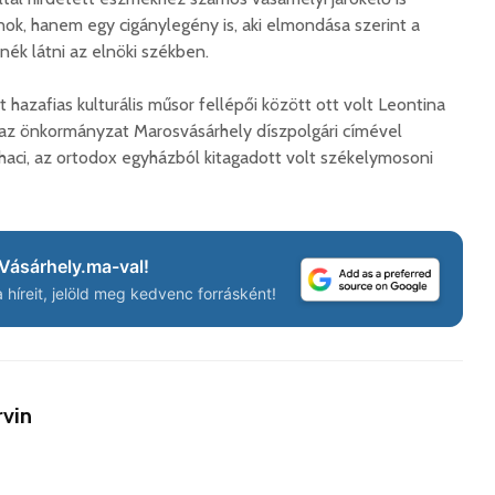
ok, hanem egy cigánylegény is, aki elmondása szerint a
Hétfőtől kiválthatók a
Európán
ék látni az elnöki székben.
bérletek
úr látog
2026. augusztus 05.
2026. 
hazafias kulturális műsor fellépői között ott volt Leontina
Indul a Bethlen Gábor
Boldog 
 az önkormányzat Marosvásárhely díszpolgári címével
Közéleti Akadémia
2026. 
ohaci, az ortodox egyházból kitagadott volt székelymosoni
2026. augusztus 04.
Civil sz
Nem marad áram
összetet
nélkül a lakosság
az isko
Vásárhely.ma-val!
2026. augusztus 04.
hátteré
híreit, jelöld meg kedvenc forrásként!
Új online csalásra
2026. jú
figyelmeztet a
1,7 milli
rendőrség: hamis
korszerű
gyorshajtási
marosvá
bírságokról küldenek
rvin
repülőte
üzeneteket
2026. j
2026. augusztus 04.
Padlásr
Hivatalos kapunyitás