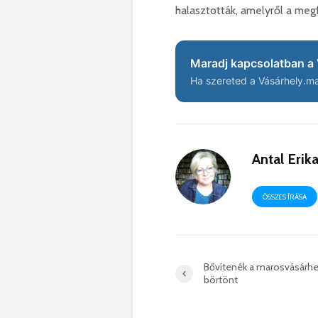
halasztották, amelyről a megf
Maradj kapcsolatban a 
Ha szereted a Vásárhely.ma 
Antal Erik
ÖSSZES ÍRÁSA
Bővítenék a marosvásárhe
börtönt