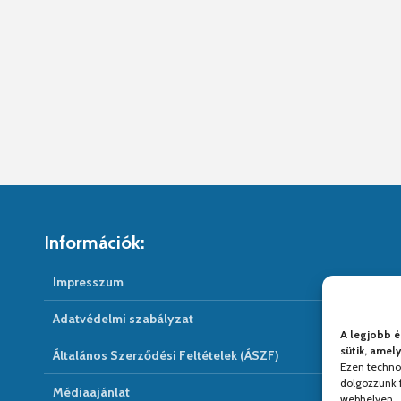
Információk:
Impresszum
Adatvédelmi szabályzat
A legjobb é
sütik, amel
Általános Szerződési Feltételek (ÁSZF)
Ezen techno
dolgozzunk f
Médiaajánlat
webhelyen.