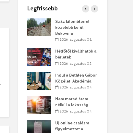
Legfrissebb
os kapunyitás
Száz kilométerrel
Hiv
-kastélyban
közelebb kerül
a T
Bukovina
augusztus 01.
2
2026. augusztus 06.
kó – Büllögi
Eur
atása
Hétfőtől kiválthatók a
úr 
bérletek
augusztus 01.
2
2026. augusztus 05.
feltámadást!
Bol
a
Indul a Bethlen Gábor
augusztus 01.
2
v
Közéleti Akadémia
r
2026. augusztus 04.
ervezetek:
Civ
t okok állnak
öss
Nem marad áram
laelhagyás
az 
nélkül a lakosság
ben
hát
2026. augusztus 04.
lius 31.
2
Új online csalásra
ó lejből
1,7
figyelmeztet a