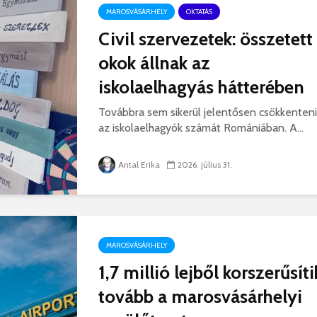
korszerű
rendőrség: hamis
MAROSVÁSÁRHELY
OKTATÁS
marosvá
gyorshajtási
repülőte
bírságokról küldenek
Civil szervezetek: összetett
üzeneteket
2026. j
okok állnak az
2026. augusztus 04.
iskolaelhagyás hátterében
Továbbra sem sikerül jelentősen csökkenteni
az iskolaelhagyók számát Romániában. A...
Antal Erika
2026. július 31.
Az igazgató, aki
Fergete
megmutatta: így is
György–
lehet tanévet kezdeni
koncert
29 611 megtekintés
7 807 
Nincs jól a cigányok
Könnyei
MAROSVÁSÁRHELY
által bántalmazott
küszköd
1,7 millió lejből korszerűsíti
sofőr
László
15 254 megtekintés
7 704 
tovább a marosvásárhelyi
Anyuka: mindenki
Elgázolt