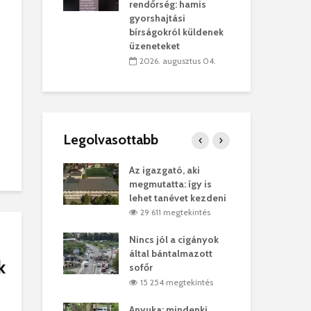
sítik tovább a
kor
rendőrség: hamis
sárhelyi
mar
gyorshajtási
ret
rep
bírságokról küldenek
üzeneteket
úlius 30.
2
2026. augusztus 04.
Legolvasottabb
ges Korda
Az igazgató, aki
Fer
Balázs Klári
megmutatta: így is
Gyö
lehet tanévet kezdeni
kon
megtekintés
29 611 megtekintés
vel
Nincs jól a cigányok
Kön
ött Bölöni
által bántalmazott
küs
k
sofőr
Lás
megtekintés
15 254 megtekintés
7
 a vonat egy
Anyuka: mindenki
Elg