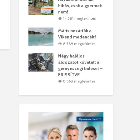
hibás, csak a gyermek
35 
árhelyi férfit
nem!
mar
megtekintés
14 581 megtekintés
6
lták László
Máris bezárták a
Meg
Víkend medencéit!
Abi
megtekintés
8 789 megtekintés
ddig elszáll a
Négy halálos
Fél
áldozatot követelt a
Wiz
gernyeszegi baleset –
megtekintés
5
FRISSÍTVE
8 568 megtekintés