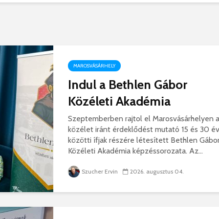
Száz kilométerrel
Hivatal
közelebb kerül
a Teleki
Bukovina
2026. 
2026. augusztus 06.
MAROSVÁSÁRHELY
Európán
Indul a Bethlen Gábor
Hétfőtől kiválthatók a
úr látog
bérletek
2026. 
Közéleti Akadémia
2026. augusztus 05.
Boldog 
Szeptemberben rajtol el Marosvásárhelyen 
Indul a Bethlen Gábor
2026. 
közélet iránt érdeklődést mutató 15 és 30 é
Közéleti Akadémia
közötti ífjak részére létesített Bethlen Gábo
2026. augusztus 04.
Közéleti Akadémia képzéssorozata. Az...
Civil sz
összetet
Nem marad áram
Szucher Ervin
2026. augusztus 04.
az isko
nélkül a lakosság
hátteré
2026. augusztus 04.
2026. jú
Új online csalásra
1,7 milli
figyelmeztet a