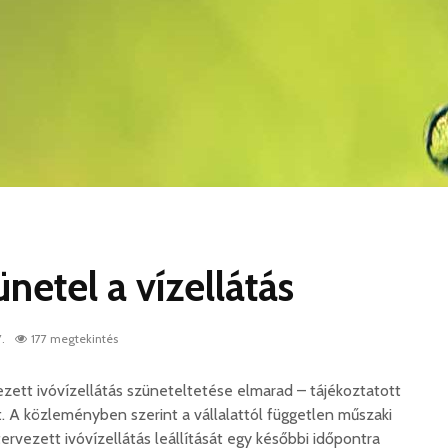
etel a vízellátás
.
177 megtekintés
vezett ivóvízellátás szüneteltetése elmarad – tájékoztatott
t. A közleményben szerint a vállalattól független műszaki
 tervezett ivóvízellátás leállítását egy későbbi időpontra