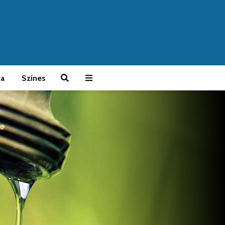
ka
Színes