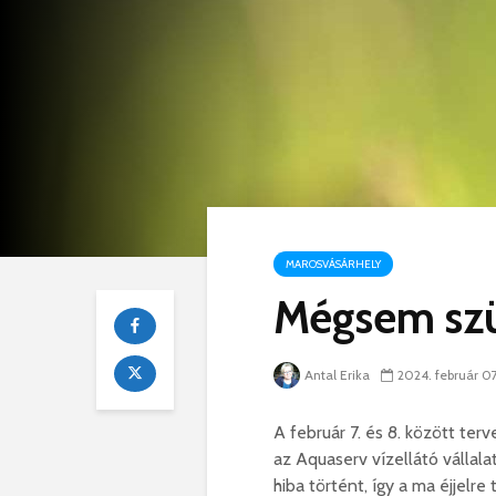
MAROSVÁSÁRHELY
Mégsem szün
Antal Erika
2024. február 07
A február 7. és 8. között ter
az Aquaserv vízellátó vállala
hiba történt, így a ma éjjelre