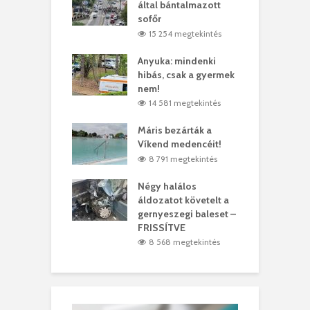
ödött Bölöni
által bántalmazott
k
ó
sofőr
L
4 megtekintés
15 254 megtekintés
lt a vonat egy
Anyuka: mindenki
E
es
hibás, csak a gyermek
3
ásárhelyi férfit
nem!
m
3 megtekintés
14 581 megtekintés
lálták László
Máris bezárták a
M
t
Víkend medencéit!
A
0 megtekintés
8 791 megtekintés
meddig elszáll a
Négy halálos
F
ir
áldozatot követelt a
W
gernyeszegi baleset –
9 megtekintés
FRISSÍTVE
8 568 megtekintés