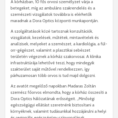
A kórházban, 10 fős orvosi személyzet várja a
betegeket, míg az ambuláns szakrendelés és a
szemészeti vizsgálatok továbbra is elérhetők
maradnak a Dora Optics központi munkapontján.
A szolgáltatások közé tartoznak konzultációk,
vizsgálatok, kezelések, műtétek, mintavételek és
analízisek, melyeket a szemészet, a kardiológia, a fül-
orr-gégészet, valamint a plasztikai sebészet
területén végeznek a kórház szakorvosai. A klinika
infrastruktúrája lehetővé teszi, hogy mindegyik
szakterület saját műtővel rendelkezzen, így
párhuzamosan több orvos is tud majd dolgozni.
Az avatót megelőző napokban Madaras Zoltán
szemész főorvos elmondta, hogy a kórház összesíti a
Dora Optics hálózatának erősségeit. „Minőségi
egészségügyi ellátást szeretnénk biztosítani a
környéknek, valamint tudásunkkal hozzájárulni a helyi
és regionális egészségügy színvonalának