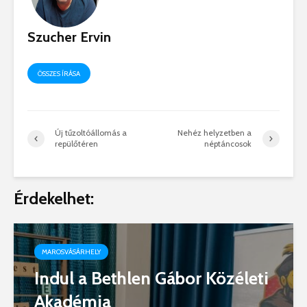
Szucher Ervin
ÖSSZES ÍRÁSA
Új tűzoltóállomás a
Nehéz helyzetben a
repülőtéren
néptáncosok
Érdekelhet:
MAROSVÁSÁRHELY
Indul a Bethlen Gábor Közéleti
Akadémia