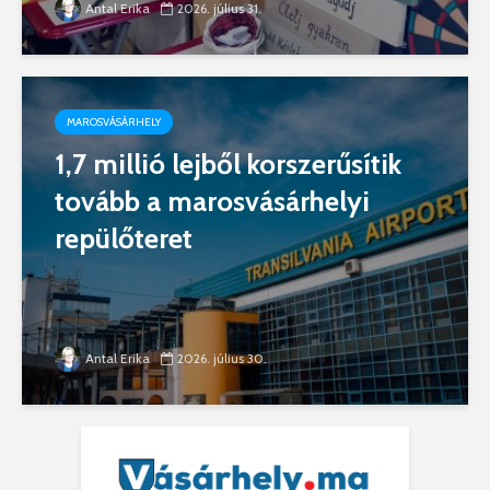
Antal Erika
2026. július 31.
MAROSVÁSÁRHELY
1,7 millió lejből korszerűsítik
tovább a marosvásárhelyi
repülőteret
Antal Erika
2026. július 30.