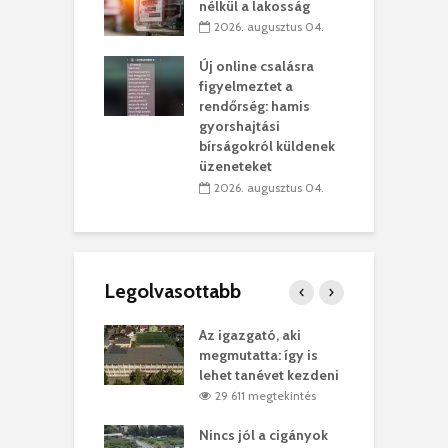
kolaelhagyás
a
nélkül a lakosság
rében
h
2026. augusztus 04.
 július 31.
Új online csalásra
lió lejből
1
figyelmeztet a
rűsítik tovább a
k
rendőrség: hamis
vásárhelyi
m
gyorshajtási
teret
r
bírságokról küldenek
üzeneteket
 július 30.
2026. augusztus 04.
Legolvasottabb
teges Korda
Az igazgató, aki
F
y–Balázs Klári
megmutatta: így is
G
rt
lehet tanévet kezdeni
k
7 megtekintés
29 611 megtekintés
eivel
Nincs jól a cigányok
K