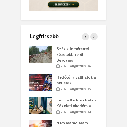
Legfrissebb
los kapunyitás
Száz kilométerrel
H
ki-kastélyban
közelebb kerül
a
Bukovina
. augusztus 01.
2026. augusztus 06.
ánkó – Büllögi
E
ogatása
Hétfőtől kiválthatók a
ú
bérletek
. augusztus 01.
2026. augusztus 05.
g feltámadást!
B
Indul a Bethlen Gábor
. augusztus 01.
Közéleti Akadémia
2026. augusztus 04.
szervezetek:
C
ett okok állnak
ö
Nem marad áram