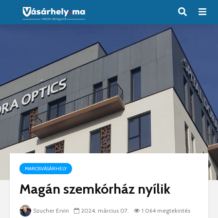
MAROSVÁSÁRHELY
Magán szemkórház nyílik
Szucher Ervin
2024. március 07.
1 064 megtekintés