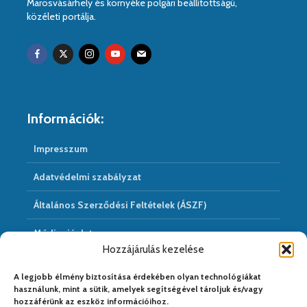
Marosvásárhely és környéke polgári beállítottságú,
közéleti portálja.
Információk:
Impresszum
Adatvédelmi szabályzat
Általános Szerződési Feltételek (ÁSZF)
Médiaajánlat
Hozzájárulás kezelése
Hírarchivum
A legjobb élmény biztosítása érdekében olyan technológiákat
használunk, mint a sütik, amelyek segítségével tároljuk és/vagy
hozzáférünk az eszköz információihoz.