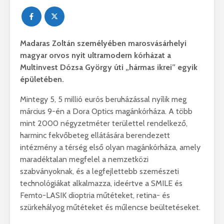
Madaras Zoltán személyében marosvásárhelyi
magyar orvos nyit ultramodern kórházat a
Multinvest Dózsa György úti „hármas ikrei” egyik
épületében.
Mintegy 5, 5 millió eurós beruházással nyílik meg
március 9-én a Dora Optics magánkórháza. A több
mint 2000 négyzetméter területtel rendelkező,
harminc fekvőbeteg ellátására berendezett
intézmény a térség első olyan magánkórháza, amely
maradéktalan megfelel a nemzetközi
szabványoknak, és a legfejlettebb szemészeti
technológiákat alkalmazza, ideértve a SMILE és
Femto-LASIK dioptria műtéteket, retina- és
szürkehályog műtéteket és műlencse beültetéseket.