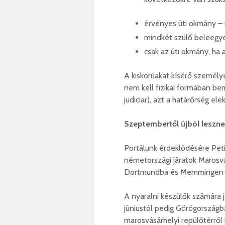
érvényes úti okmány – 
mindkét szülő beleegy
csak az úti okmány, ha a
A kiskorúakat kísérő személy
nem kell fizikai formában bem
judiciar), azt a határőrség ele
Szeptembertől újból leszne
Portálunk érdeklődésére Pet
németországi járatok Marosvá
Dortmundba és Memmingen
A nyaralni készülők számára j
júniustól pedig Görögországb
marosvásárhelyi repülőtérről 