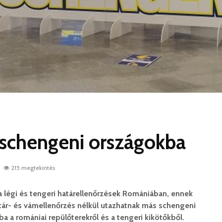
 schengeni országokba
215 megtekintés
a légi és tengeri határellenőrzések Romániában, ennek
ár- és vámellenőrzés nélkül utazhatnak más schengeni
a a romániai repülőterekről és a tengeri kikötőkből.