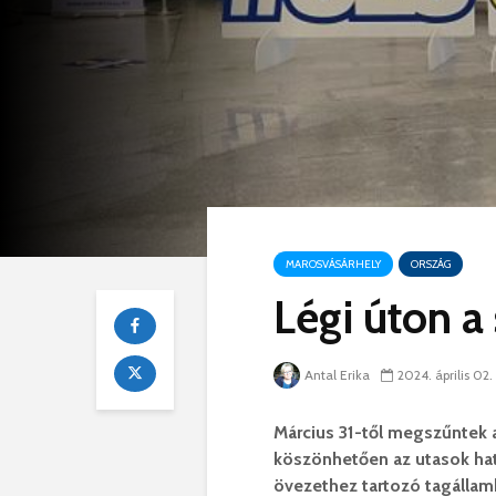
MAROSVÁSÁRHELY
ORSZÁG
Légi úton a
Antal Erika
2024. április 02.
Március 31-től megszűntek 
köszönhetően az utasok hat
övezethez tartozó tagállamb