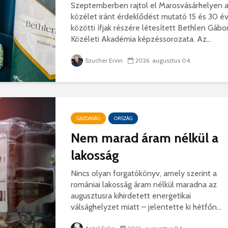
Szeptemberben rajtol el Marosvásárhelyen 
közélet iránt érdeklődést mutató 15 és 30 é
közötti ífjak részére létesített Bethlen Gábo
Közéleti Akadémia képzéssorozata. Az...
Szucher Ervin
2026. augusztus 04.
GAZDASÁG
ORSZÁG
Nem marad áram nélkül a
lakosság
Nincs olyan forgatókönyv, amely szerint a
romániai lakosság áram nélkül maradna az
augusztusra kihirdetett energetikai
válsághelyzet miatt – jelentette ki hétfőn...