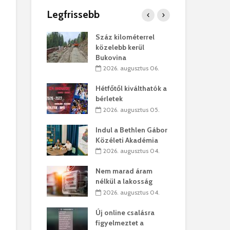
Legfrissebb
os kapunyitás
Száz kilométerrel
Hiv
-kastélyban
közelebb kerül
a T
Bukovina
augusztus 01.
2
2026. augusztus 06.
kó – Büllögi
Eur
atása
Hétfőtől kiválthatók a
úr 
bérletek
augusztus 01.
2
2026. augusztus 05.
feltámadást!
Bol
Indul a Bethlen Gábor
augusztus 01.
2
Közéleti Akadémia
2026. augusztus 04.
ervezetek:
Civ
t okok állnak
öss
Nem marad áram
laelhagyás
az 
nélkül a lakosság
ben
hát
2026. augusztus 04.
lius 31.
2
Új online csalásra
ó lejből
1,7
figyelmeztet a