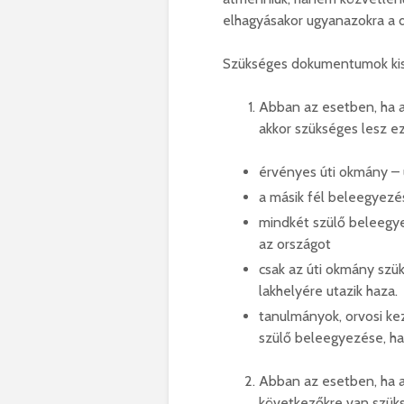
elhagyásakor ugyanazokra a 
Szükséges dokumentumok kis
Abban az esetben, ha a 
akkor szükséges lesz ez
érvényes úti okmány – 
a másik fél beleegyezé
mindkét szülő beleegye
az országot
csak az úti okmány szük
lakhelyére utazik haza.
tanulmányok, orvosi ke
szülő beleegyezése, ha 
Abban az esetben, ha a 
következőkre van szük