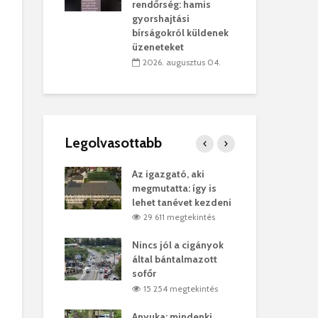
sítik tovább a
kor
rendőrség: hamis
sárhelyi
mar
gyorshajtási
ret
rep
bírságokról küldenek
üzeneteket
úlius 30.
2
2026. augusztus 04.
Legolvasottabb
ges Korda
Az igazgató, aki
Fer
Balázs Klári
megmutatta: így is
Gyö
lehet tanévet kezdeni
kon
megtekintés
29 611 megtekintés
vel
Nincs jól a cigányok
Kön
ött Bölöni
által bántalmazott
küs
sofőr
Lás
megtekintés
15 254 megtekintés
7
 a vonat egy
Anyuka: mindenki
Elg