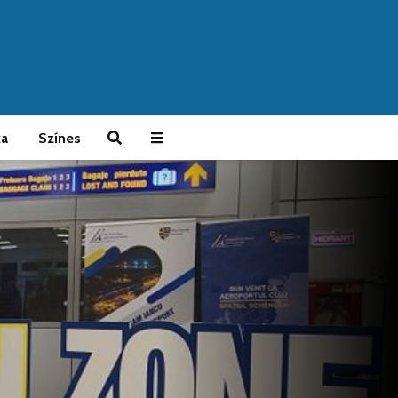
ka
Színes