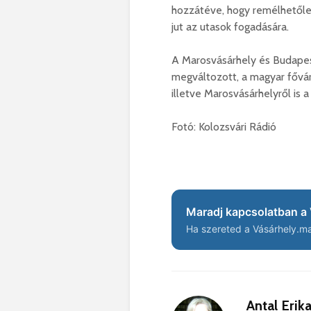
hozzátéve, hogy remélhetőleg
jut az utasok fogadására.
A Marosvásárhely és Budapest
megváltozott, a magyar fővár
illetve Marosvásárhelyről is a
Fotó: Kolozsvári Rádió
Maradj kapcsolatban a 
Ha szereted a Vásárhely.ma 
Antal Erik