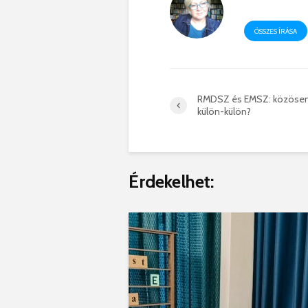
ÖSSZES ÍRÁSA
RMDSZ és EMSZ: közösen
külön-külön?
Érdekelhet: