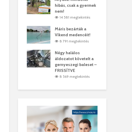
hibás, csak a gyermek
35 
árhelyi férfit
nem!
mar
megtekintés
14 581 megtekintés
6
lták László
Máris bezárták a
Meg
Víkend medencéit!
Abi
megtekintés
8 791 megtekintés
ddig elszáll a
Négy halálos
Fél
áldozatot követelt a
Wiz
gernyeszegi baleset –
megtekintés
5
FRISSÍTVE
8 569 megtekintés