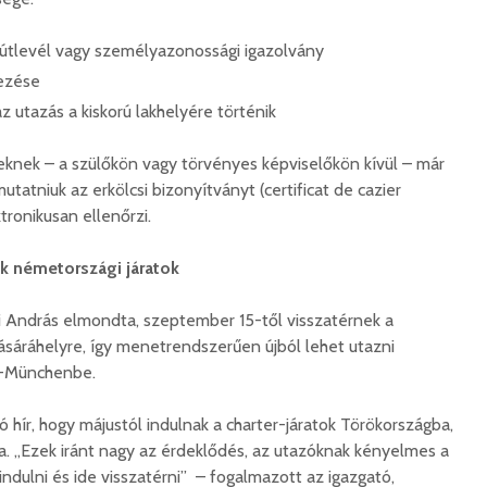
korszerű
rendőrség: hamis
marosvá
gyorshajtási
repülőte
bírságokról küldenek
útlevél vagy személyazonossági igazolvány
üzeneteket
2026. j
ezése
2026. augusztus 04.
z utazás a kiskorú lakhelyére történik
eknek – a szülőkön vagy törvényes képviselőkön kívül – már
utatniuk az erkölcsi bizonyítványt (certificat de cazier
ktronikusan ellenőrzi.
Az igazgató, aki
Fergete
k németországi járatok
megmutatta: így is
György–
lehet tanévet kezdeni
koncert
i András elmondta, szeptember 15-től visszatérnek a
29 611 megtekintés
7 809 
sáráhelyre, így menetrendszerűen újból lehet utazni
-Münchenbe.
Nincs jól a cigányok
Könnyei
által bántalmazott
küszköd
sofőr
László
ó hír, hogy májustól indulnak a charter-járatok Törökországba,
15 254 megtekintés
7 704 
a. „Ezek iránt nagy az érdeklődés, az utazóknak kényelmes a
indulni és ide visszatérni” – fogalmazott az igazgató,
Anyuka: mindenki
Elgázolt