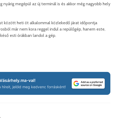
 nyárig megépül az új terminál is és akkor még nagyobb hely
hibás, csak a gyermek
35 éves
nem!
marosvás
14 581 megtekintés
6 344 
 között heti öt alkalommal közlekedő járat időpontja
Máris bezárták a
Megtalá
osból már nem kora reggel indul a repülőgép, hanem este,
Víkend medencéit!
Abigélt
 késő esti órákban landol a gép.
8 791 megtekintés
6 070 
Négy halálos
Félig-me
áldozatot követelt a
Wizz Air
gernyeszegi baleset –
5 729 
FRISSÍTVE
8 569 megtekintés
Vásárhely.ma-val!
híreit, jelöld meg kedvenc forrásként!
a