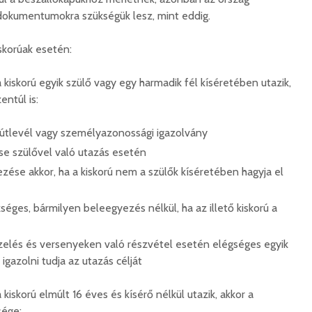
dokumentumokra szükségük lesz, mint eddig.
korúak esetén:
Száz kilométerrel
Hivatal
közelebb kerül
a Teleki
Bukovina
2026. 
kiskorú egyik szülő vagy egy harmadik fél kíséretében utazik,
2026. augusztus 06.
entúl is:
Európán
Hétfőtől kiválthatók a
úr látog
útlevél vagy személyazonossági igazolvány
bérletek
2026. 
2026. augusztus 05.
se szülővel való utazás esetén
Boldog 
zése akkor, ha a kiskorú nem a szülők kíséretében hagyja el
Indul a Bethlen Gábor
2026. 
Közéleti Akadémia
2026. augusztus 04.
séges, bármilyen beleegyezés nélkül, ha az illető kiskorú a
Civil sz
összetet
Nem marad áram
zelés és versenyeken való részvétel esetén elégséges egyik
az isko
nélkül a lakosság
hátteré
igazolni tudja az utazás célját
2026. augusztus 04.
2026. jú
Új online csalásra
kiskorú elmúlt 16 éves és kísérő nélkül utazik, akkor a
1,7 milli
figyelmeztet a
sége: