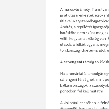
A marosvásárhelyi Transilvan
járat utasai érkeztek elsőkén
útlevelüket/személyigazolván
András, a repülőtér igazgatój
hatásköre nem szűnt meg ezze
vélik, hogy arra szükség van.
utasok, a fülkék ugyanis megm
törökországi charter-járatok u
A schengeni térségen kívülr
Ha a romániai állampolgár egy
schengeni térségnek, mint pé
balkáni országok, a szabályo
pontokon fel kell mutatni.
A kiskorúak esetében, a feln
átmenniük, hanem közvetlen