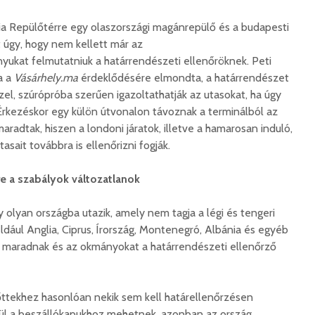
ia Repülőtérre egy olaszországi magánrepülő és a budapesti
t úgy, hogy nem kellett már az
yukat felmutatniuk a határrendészeti ellenőröknek. Peti
a a
Vásárhely.ma
érdeklődésére elmondta, a határrendészet
l, szúrópróba szerűen igazoltathatják az utasokat, ha úgy
 Érkezéskor egy külön útvonalon távoznak a terminálból az
aradtak, hiszen a londoni járatok, illetve a hamarosan induló,
tasait továbbra is ellenőrizni fogják.
e a szabályok változatlanok
 olyan országba utazik, amely nem tagja a légi és tengeri
ldául Anglia, Ciprus, Írország, Montenegró, Albánia és egyéb
k maradnak és az okmányokat a határrendészeti ellenőrző
őttekhez hasonlóan nekik sem kell határellenőrzésen
ül a beszállókapukhoz mehetnek, azonban az ország