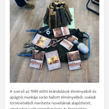
A szerző az 1989 előtti kirándulások élményeiből és
újságírói munkája során hallott élményekből, családi
történetekből merítette novelláinak alapötletét,
amelyeket
saját személyiségén és fantáziáján