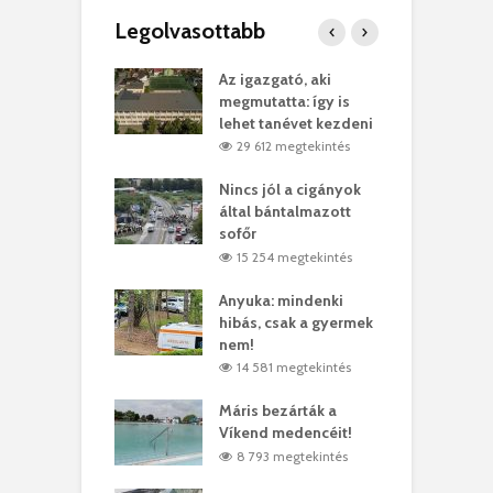
Legolvasottabb
teges Korda
Az igazgató, aki
F
y–Balázs Klári
megmutatta: így is
G
rt
lehet tanévet kezdeni
k
0 megtekintés
29 612 megtekintés
eivel
Nincs jól a cigányok
K
ödött Bölöni
által bántalmazott
k
ó
sofőr
L
4 megtekintés
15 254 megtekintés
lt a vonat egy
Anyuka: mindenki
E
es
hibás, csak a gyermek
3
ásárhelyi férfit
nem!
m
4 megtekintés
14 581 megtekintés
lálták László
Máris bezárták a
M
t
Víkend medencéit!
A
0 megtekintés
8 793 megtekintés