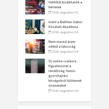
ogatása
Hétfőtől kiválthatók a
ú
bérletek
. augusztus 01.
2026. augusztus 05.
g feltámadást!
B
Indul a Bethlen Gábor
. augusztus 01.
Közéleti Akadémia
2026. augusztus 04.
szervezetek:
C
ett okok állnak
ö
Nem marad áram
kolaelhagyás
a
nélkül a lakosság
rében
h
2026. augusztus 04.
 július 31.
Új online csalásra
lió lejből
1
figyelmeztet a
rűsítik tovább a
k
rendőrség: hamis
vásárhelyi
m
gyorshajtási
teret
r
bírságokról küldenek
üzeneteket
 július 30.
2026. augusztus 04.