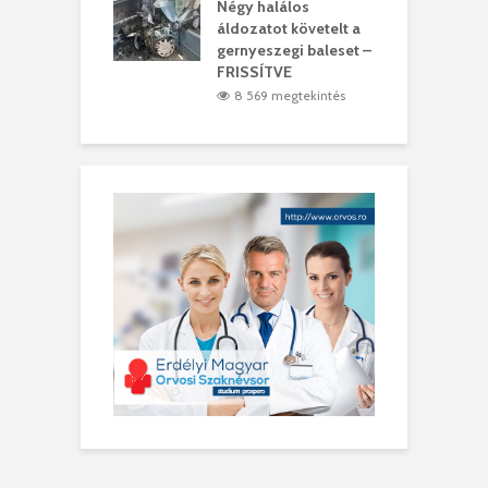
meddig elszáll a
Négy halálos
F
ir
áldozatot követelt a
W
gernyeszegi baleset –
9 megtekintés
FRISSÍTVE
8 569 megtekintés