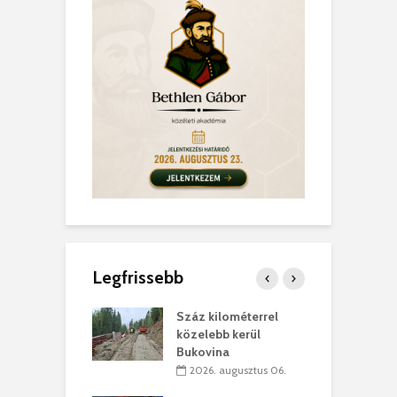
Legfrissebb
los kapunyitás
Száz kilométerrel
H
ki-kastélyban
közelebb kerül
a
Bukovina
. augusztus 01.
2026. augusztus 06.
ánkó – Büllögi
E