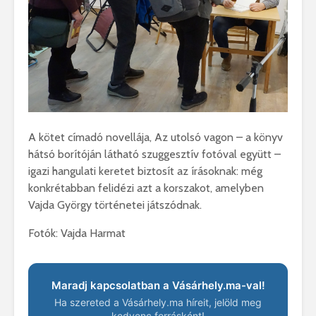
A kötet címadó novellája, Az utolsó vagon – a könyv
hátsó borítóján látható szuggesztív fotóval együtt –
igazi hangulati keretet biztosít az írásoknak: még
konkrétabban felidézi azt a korszakot, amelyben
Vajda György történetei játszódnak.
Fotók: Vajda Harmat
Maradj kapcsolatban a Vásárhely.ma-val!
Ha szereted a Vásárhely.ma híreit, jelöld meg
kedvenc forrásként!