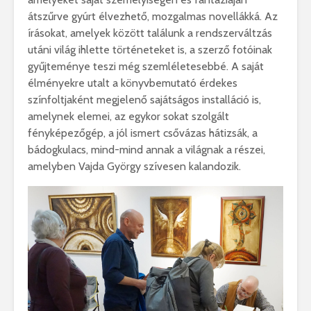
átszűrve gyúrt élvezhető, mozgalmas novellákká. Az
írásokat, amelyek között találunk a rendszerváltzás
utáni világ ihlette történeteket is, a szerző fotóinak
gyűjteménye teszi még szemléletesebbé. A saját
élményekre utalt a könyvbemutató érdekes
színfoltjaként megjelenő sajátságos installáció is,
amelynek elemei, az egykor sokat szolgált
fényképezőgép, a jól ismert csővázas hátizsák, a
bádogkulacs, mind-mind annak a világnak a részei,
amelyben Vajda György szívesen kalandozik.