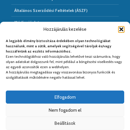
Általános Szerződési Feltételek (ÁSZF)
Médiaajánlat
Hozzájárulás kezelése
Hírarchivum
A legjobb élmény biztosítása érdekében olyan technológiákat
használunk, mint a sütik, amelyek segítségével tároljuk és/vagy
hozzáférünk az eszköz információihoz.
Ezen technológiákhoz való hozzájárulás lehetővé teszi számunkra, hogy
Médiapartnereink:
olyan adatokat dolgozzunk fel, mint például a böngészési viselkedés vagy
az egyedi azonosítók ezen a webhelyen.
A hozzájárulás megtagadása vagy visszavonása bizonyos funkciók és
szolgáltatások működésére negatív hatással lehet.
Elfogadom
Nem fogadom el
Beállítások