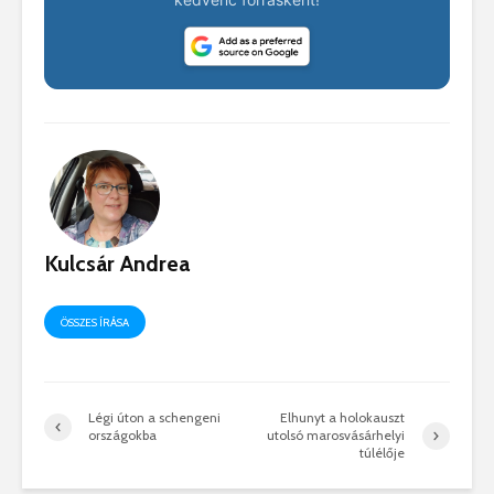
Kulcsár Andrea
ÖSSZES ÍRÁSA
Légi úton a schengeni
Elhunyt a holokauszt
országokba
utolsó marosvásárhelyi
túlélője