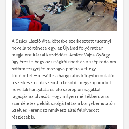
A Szűcs László által kötetbe szerkesztett tucatnyi
novella története egy, az Újvárad folyóiratban
megjelent írással kezdődött. Amikor Vajda György
úgy érezte, hogy az újságírói riport és a szépirodalom
határmezsgyéjén mozogva papírra vet egy
történetet – mesélte a hangulatos könyvbemutatón
a szerkesztő, aki szerint a később megszaporodott
novellák hangulata és élő szereplői magukkal
ragadják az olvasót. Hogy milyen mértékben, arra
szamléletes példát szolgáltattak a könyvbemutatón
Szélyes Ferenc színművész által felolvasott
részletek is.