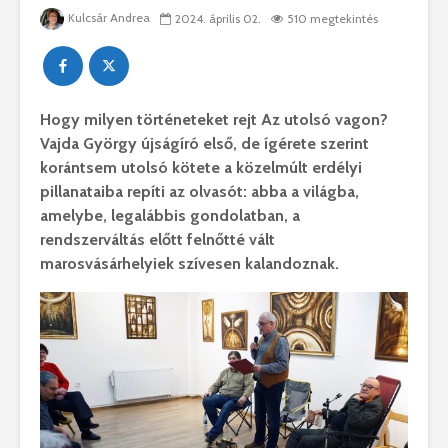
Kulcsár Andrea
2024. április 02.
510 megtekintés
Hogy milyen történeteket rejt Az utolsó vagon?
Vajda György újságíró első, de ígérete szerint
korántsem utolsó kötete a közelmúlt erdélyi
pillanataiba repíti az olvasót: abba a világba,
amelybe, legalábbis gondolatban, a
rendszerváltás előtt felnőtté vált
marosvásárhelyiek szívesen kalandoznak.