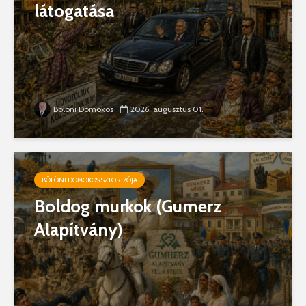
látogatása
Bölöni Domokos
2026. augusztus 01.
BÖLÖNI DOMOKOS SZTORIZÓJA
Boldog murkok (Gumerz
Alapítvány)