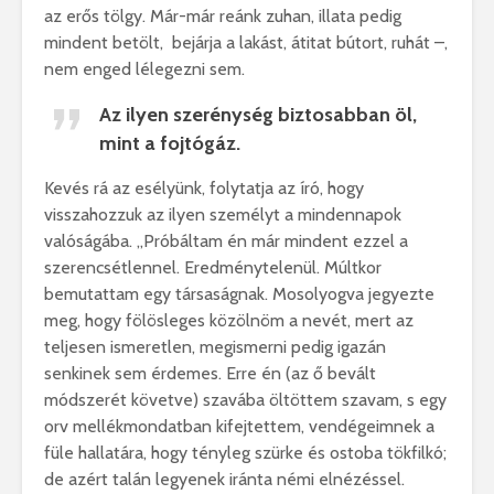
az erős tölgy. Már-már reánk zuhan, illata pedig
mindent betölt, bejárja a lakást, átitat bútort, ruhát –,
nem enged lélegezni sem.
Az ilyen szerénység biztosabban öl,
mint a fojtógáz.
Kevés rá az esélyünk, folytatja az író, hogy
visszahozzuk az ilyen személyt a mindennapok
valóságába. „Próbáltam én már mindent ezzel a
szerencsétlennel. Eredménytelenül. Múltkor
bemutattam egy társaságnak. Mosolyogva jegyezte
meg, hogy fölösleges közölnöm a nevét, mert az
teljesen ismeretlen, megismerni pedig igazán
senkinek sem érdemes. Erre én (az ő bevált
módszerét követve) szavába öltöttem szavam, s egy
orv mellékmondatban kifejtettem, vendégeimnek a
füle hallatára, hogy tényleg szürke és ostoba tökfilkó;
de azért talán legyenek iránta némi elnézéssel.