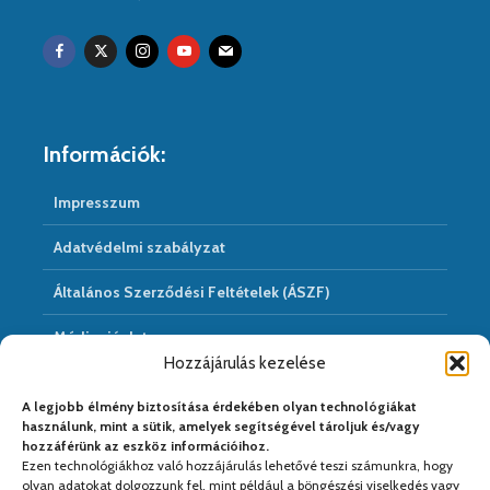
Információk:
Impresszum
Adatvédelmi szabályzat
Általános Szerződési Feltételek (ÁSZF)
Médiaajánlat
Hozzájárulás kezelése
Hírarchivum
A legjobb élmény biztosítása érdekében olyan technológiákat
használunk, mint a sütik, amelyek segítségével tároljuk és/vagy
hozzáférünk az eszköz információihoz.
Ezen technológiákhoz való hozzájárulás lehetővé teszi számunkra, hogy
Médiapartnereink:
olyan adatokat dolgozzunk fel, mint például a böngészési viselkedés vagy