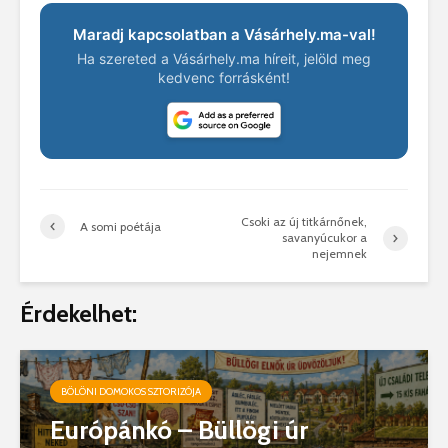
Maradj kapcsolatban a Vásárhely.ma-val!
Ha szereted a Vásárhely.ma híreit, jelöld meg
kedvenc forrásként!
Csoki az új titkárnőnek,
A somi poétája
savanyúcukor a
nejemnek
Érdekelhet:
BÖLÖNI DOMOKOS SZTORIZÓJA
Európánkó – Büllögi úr