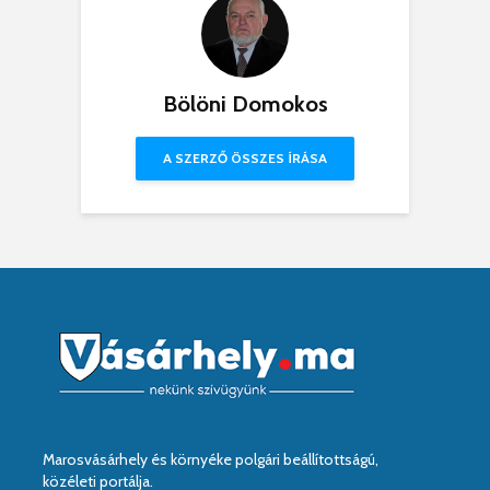
Bölöni Domokos
A SZERZŐ ÖSSZES ÍRÁSA
Marosvásárhely és környéke polgári beállítottságú,
közéleti portálja.