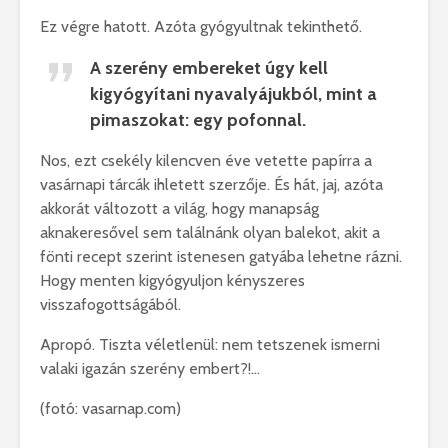
Ez végre hatott. Azóta gyógyultnak tekinthető.
A szerény embereket úgy kell
kigyógyítani nyavalyájukból, mint a
pimaszokat: egy pofonnal.
Nos, ezt csekély kilencven éve vetette papírra a
vasárnapi tárcák ihletett szerzője. És hát, jaj, azóta
akkorát változott a világ, hogy manapság
aknakeresővel sem találnánk olyan balekot, akit a
fönti recept szerint istenesen gatyába lehetne rázni.
Hogy menten kigyógyuljon kényszeres
visszafogottságából.
Apropó. Tiszta véletlenül: nem tetszenek ismerni
valaki igazán szerény embert?!…
(fotó: vasarnap.com)