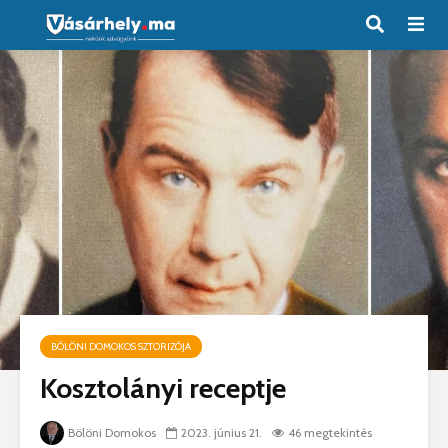
BÖLÖNI DOMOKOS SZTORIZÓJA
Kosztolányi receptje
Bölöni Domokos
2023. június 21.
46 megtekintés