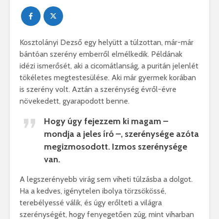
Kosztolányi Dezső egy helyütt a túlzottan, már-már
bántóan szerény emberről elmélkedik. Példának
idézi ismerősét, aki a cicomátlanság, a puritán jelenlét
tökéletes megtestesülése. Aki már gyermek korában
is szerény volt. Aztán a szerénység évről-évre
növekedett, gyarapodott benne.
Hogy úgy fejezzem ki magam –
mondja a jeles író –, szerénysége azóta
megizmosodott. Izmos szerénysége
van.
A legszerényebb virág sem viheti túlzásba a dolgot.
Ha a kedves, igénytelen ibolya törzsökössé,
terebélyessé válik, és úgy erőlteti a világra
szerénységét, hogy fenyegetően zúg, mint viharban