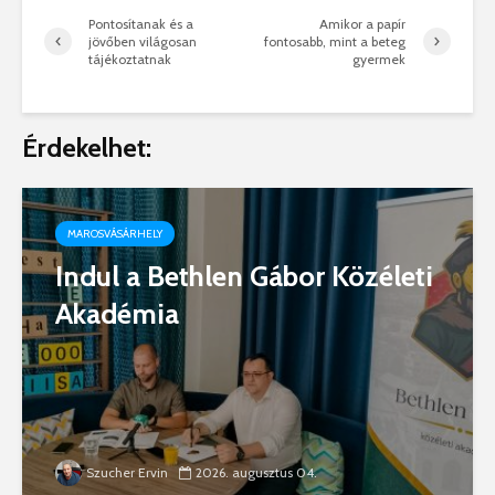
Pontosítanak és a
Amikor a papír
jövőben világosan
fontosabb, mint a beteg
tájékoztatnak
gyermek
Érdekelhet:
MAROSVÁSÁRHELY
Indul a Bethlen Gábor Közéleti
Akadémia
Szucher Ervin
2026. augusztus 04.