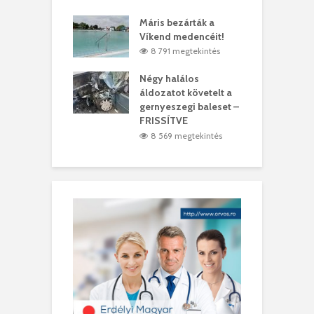
lálták László
Máris bezárták a
M
t
Víkend medencéit!
A
0 megtekintés
8 791 megtekintés
meddig elszáll a
Négy halálos
F
ir
áldozatot követelt a
W
gernyeszegi baleset –
9 megtekintés
FRISSÍTVE
8 569 megtekintés