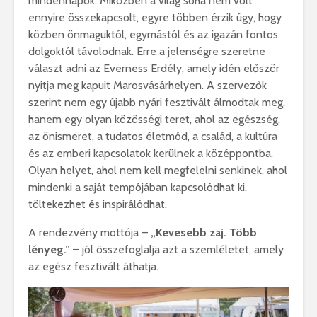
mindennapok. Miközben a világ soha nem volt
ennyire összekapcsolt, egyre többen érzik úgy, hogy
közben önmaguktól, egymástól és az igazán fontos
dolgoktól távolodnak. Erre a jelenségre szeretne
választ adni az Everness Erdély, amely idén először
nyitja meg kapuit Marosvásárhelyen. A szervezők
szerint nem egy újabb nyári fesztivált álmodtak meg,
hanem egy olyan közösségi teret, ahol az egészség,
az önismeret, a tudatos életmód, a család, a kultúra
és az emberi kapcsolatok kerülnek a középpontba.
Olyan helyet, ahol nem kell megfelelni senkinek, ahol
mindenki a saját tempójában kapcsolódhat ki,
töltekezhet és inspirálódhat.
A rendezvény mottója –
„Kevesebb zaj. Több
lényeg.”
– jól összefoglalja azt a szemléletet, amely
az egész fesztivált áthatja.