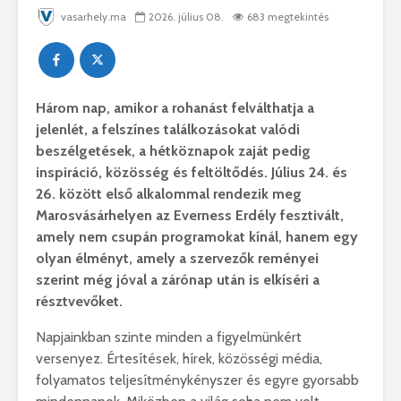
vasarhely.ma
2026. július 08.
683 megtekintés
Három nap, amikor a rohanást felválthatja a
jelenlét, a felszínes találkozásokat valódi
beszélgetések, a hétköznapok zaját pedig
inspiráció, közösség és feltöltődés. Július 24. és
26. között első alkalommal rendezik meg
Marosvásárhelyen az Everness Erdély fesztivált,
amely nem csupán programokat kínál, hanem egy
olyan élményt, amely a szervezők reményei
szerint még jóval a zárónap után is elkíséri a
résztvevőket.
Napjainkban szinte minden a figyelmünkért
versenyez. Értesítések, hírek, közösségi média,
folyamatos teljesítménykényszer és egyre gyorsabb