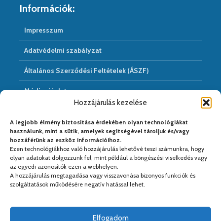
Információk:
Impresszum
Adatvédelmi szabályzat
Általános Szerződési Feltételek (ÁSZF)
Médiaajánlat
Hozzájárulás kezelése
Hírarchivum
A legjobb élmény biztosítása érdekében olyan technológiákat
használunk, mint a sütik, amelyek segítségével tároljuk és/vagy
hozzáférünk az eszköz információihoz.
Ezen technológiákhoz való hozzájárulás lehetővé teszi számunkra, hogy
Médiapartnereink:
olyan adatokat dolgozzunk fel, mint például a böngészési viselkedés vagy
az egyedi azonosítók ezen a webhelyen.
A hozzájárulás megtagadása vagy visszavonása bizonyos funkciók és
szolgáltatások működésére negatív hatással lehet.
Elfogadom