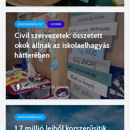
MAROSVÁSÁRHELY
OKTATÁS
Civil szervezetek: összetett
okok állnak az iskolaelhagyás
hátterében
Antal Erika
2026. július 31.
MAROSVÁSÁRHELY
1,7 millió lejből korszerűsítik