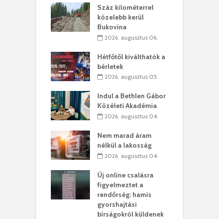
los kapunyitás
Száz kilométerrel
H
ki-kastélyban
közelebb kerül
a
Bukovina
. augusztus 01.
2026. augusztus 06.
ánkó – Büllögi
E
ogatása
Hétfőtől kiválthatók a
ú
bérletek
. augusztus 01.
2026. augusztus 05.
g feltámadást!
B
Indul a Bethlen Gábor
. augusztus 01.
Közéleti Akadémia
2026. augusztus 04.
szervezetek:
C
ett okok állnak
ö
Nem marad áram
kolaelhagyás
a
nélkül a lakosság
rében
h
2026. augusztus 04.
 július 31.
Új online csalásra
lió lejből
1
figyelmeztet a
rűsítik tovább a
k
rendőrség: hamis
vásárhelyi
m
gyorshajtási
teret
r
bírságokról küldenek