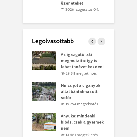
üzeneteket
 július 30.
2026. augusztus 04.
Legolvasottabb
teges Korda
Az igazgató, aki
F
y–Balázs Klári
megmutatta: így is
G
rt
lehet tanévet kezdeni
k
9 megtekintés
29 611 megtekintés
eivel
Nincs jól a cigányok
K
ödött Bölöni
által bántalmazott
k
ó
sofőr
L
4 megtekintés
15 254 megtekintés
lt a vonat egy
Anyuka: mindenki
E
es
hibás, csak a gyermek
3
ásárhelyi férfit
nem!
m
4 megtekintés
14 581 megtekintés