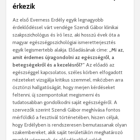
érkezik
Az első Everness Erdély egyik legnagyobb
érdeklődéssel várt vendége Szendi Gábor klinikai
szakpszichológus és író lesz, aki hosszú évek óta a
magyar egészségpszichológiai ismeretterjesztés
egyik legismertebb alakja. Előadásának címe:
„Mi az,
amit érdemes újragondolni az egészségről, a
betegségekről és a kezelésről?”
Az előadó az
egészséggel kapcsolatos, széles körben elfogadott
nézeteket vizsgálja kritikus szemmel, miközben arra
ösztönzi hallgatóságát, hogy merjen kérdéseket
feltenni, új szempontokat megismerni és
tudatosabban gondolkodni saját egészségéről. A
szervezők szerint Szendi Gábor meghívása fontos
mérföldkő a fesztivál történetében, hiszen céljuk,
hogy Erdélyben is rendszeresen bemutassanak olyan
szakembereket, akik saját területükön meghatározó
munkát végeznek, és előadásaikkal valódi