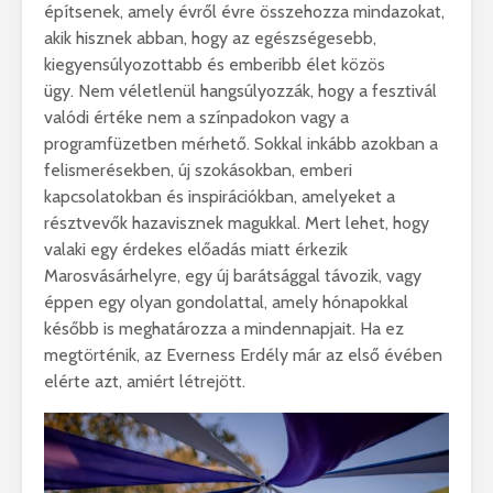
építsenek, amely évről évre összehozza mindazokat,
akik hisznek abban, hogy az egészségesebb,
kiegyensúlyozottabb és emberibb élet közös
ügy. Nem véletlenül hangsúlyozzák, hogy a fesztivál
valódi értéke nem a színpadokon vagy a
programfüzetben mérhető. Sokkal inkább azokban a
felismerésekben, új szokásokban, emberi
kapcsolatokban és inspirációkban, amelyeket a
résztvevők hazavisznek magukkal. Mert lehet, hogy
valaki egy érdekes előadás miatt érkezik
Marosvásárhelyre, egy új barátsággal távozik, vagy
éppen egy olyan gondolattal, amely hónapokkal
később is meghatározza a mindennapjait. Ha ez
megtörténik, az Everness Erdély már az első évében
elérte azt, amiért létrejött.