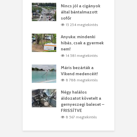
eivel
Nincs jól a cigányok
K
ödött Bölöni
által bántalmazott
k
ó
sofőr
L
1 megtekintés
15 254 megtekintés
lt a vonat egy
Anyuka: mindenki
E
es
hibás, csak a gyermek
3
ásárhelyi férfit
nem!
m
3 megtekintés
14 581 megtekintés
lálták László
Máris bezárták a
M
t
Víkend medencéit!
A
0 megtekintés
8 788 megtekintés
meddig elszáll a
Négy halálos
F
ir
áldozatot követelt a
W
gernyeszegi baleset –
8 megtekintés
FRISSÍTVE
8 567 megtekintés