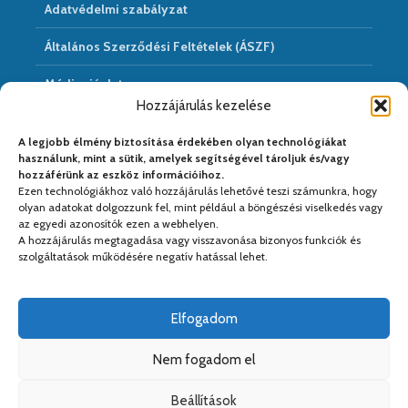
Adatvédelmi szabályzat
Általános Szerződési Feltételek (ÁSZF)
Médiaajánlat
Hozzájárulás kezelése
Hírarchivum
A legjobb élmény biztosítása érdekében olyan technológiákat
használunk, mint a sütik, amelyek segítségével tároljuk és/vagy
hozzáférünk az eszköz információihoz.
Ezen technológiákhoz való hozzájárulás lehetővé teszi számunkra, hogy
Médiapartnereink:
olyan adatokat dolgozzunk fel, mint például a böngészési viselkedés vagy
az egyedi azonosítók ezen a webhelyen.
A hozzájárulás megtagadása vagy visszavonása bizonyos funkciók és
szolgáltatások működésére negatív hatással lehet.
Elfogadom
Nem fogadom el
Beállítások