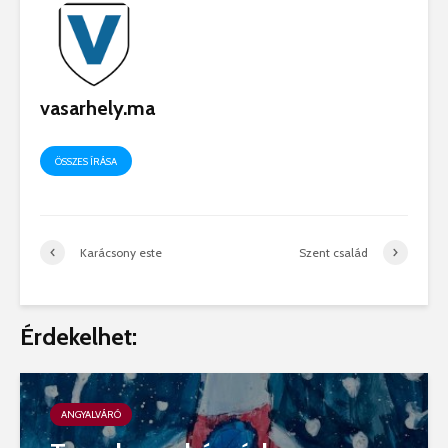
vasarhely.ma
ÖSSZES ÍRÁSA
Karácsony este
Szent család
Érdekelhet:
ANGYALVÁRÓ