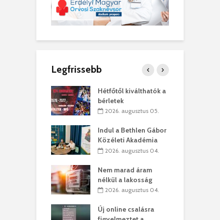
Legfrissebb
ánkó – Büllögi
Hétfőtől kiválthatók a
E
ogatása
bérletek
ú
. augusztus 01.
2026. augusztus 05.
g feltámadást!
Indul a Bethlen Gábor
B
Közéleti Akadémia
. augusztus 01.
2026. augusztus 04.
szervezetek:
C
Nem marad áram
ett okok állnak
ö
nélkül a lakosság
kolaelhagyás
a
2026. augusztus 04.
rében
h
Új online csalásra
 július 31.
figyelmeztet a