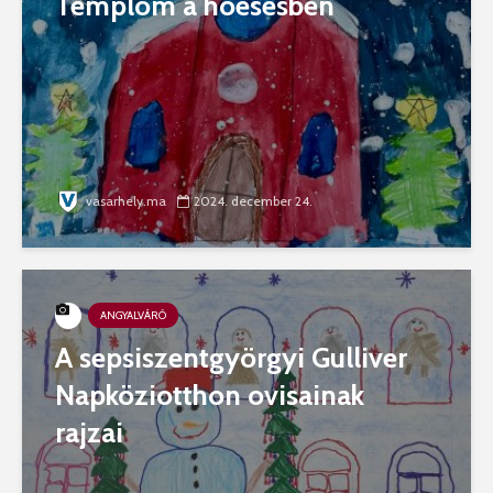
Templom a hóesésben
vasarhely.ma
2024. december 24.
ANGYALVÁRÓ
A sepsiszentgyörgyi Gulliver
Napköziotthon ovisainak
rajzai