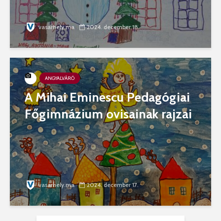
vasarhely.ma
2024. december 18.
ANGYALVÁRÓ
A Mihai Eminescu Pedagógiai
Főgimnázium ovisainak rajzai
vasarhely.ma
2024. december 17.