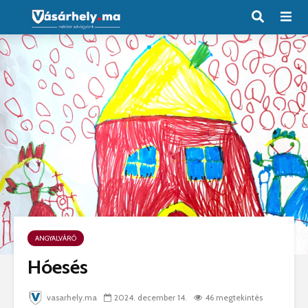
ANGYALVÁRÓ
Hóesés
vasarhely.ma
2024. december 14.
46 megtekintés