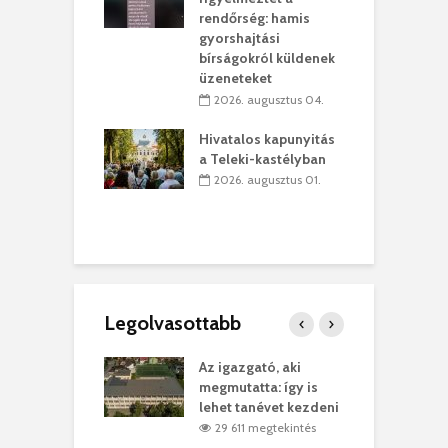
lió lejből
1
rendőrség: hamis
rűsítik tovább a
k
gyorshajtási
vásárhelyi
m
bírságokról küldenek
teret
r
üzeneteket
 július 30.
2026. augusztus 04.
sról múzeumba
P
Hivatalos kapunyitás
yílt a
–
a Teleki-kastélyban
dszeredai
N
2026. augusztus 01.
ásmúzeum
P
 július 30.
Legolvasottabb
teges Korda
Az igazgató, aki
F
y–Balázs Klári
megmutatta: így is
G
rt
lehet tanévet kezdeni
k
6 megtekintés
29 611 megtekintés