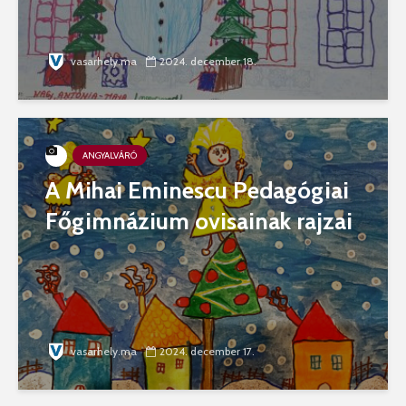
vasarhely.ma
2024. december 18.
ANGYALVÁRÓ
A Mihai Eminescu Pedagógiai
Főgimnázium ovisainak rajzai
vasarhely.ma
2024. december 17.