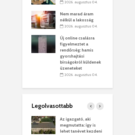
2026. augusztus 04.
szervezetek:
C
ett okok állnak
ö
Nem marad áram
kolaelhagyás
a
nélkül a lakosság
rében
h
2026. augusztus 04.
 július 31.
Új online csalásra
lió lejből
1
figyelmeztet a
rűsítik tovább a
k
rendőrség: hamis
vásárhelyi
m
gyorshajtási
teret
r
bírságokról küldenek
üzeneteket
 július 30.
2026. augusztus 04.
Legolvasottabb
teges Korda
Az igazgató, aki
F
y–Balázs Klári
megmutatta: így is
G
rt
lehet tanévet kezdeni
k