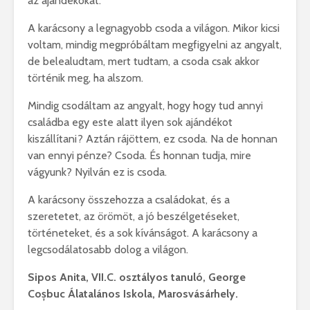
az ajándékokat.
A karácsony a legnagyobb csoda a világon. Mikor kicsi
voltam, mindig megpróbáltam megfigyelni az angyalt,
de belealudtam, mert tudtam, a csoda csak akkor
történik meg, ha alszom.
Mindig csodáltam az angyalt, hogy hogy tud annyi
családba egy este alatt ilyen sok ajándékot
kiszállítani? Aztán rájöttem, ez csoda. Na de honnan
van ennyi pénze? Csoda. És honnan tudja, mire
vágyunk? Nyilván ez is csoda.
A karácsony összehozza a családokat, és a
szeretetet, az örömöt, a jó beszélgetéseket,
történeteket, és a sok kívánságot. A karácsony a
legcsodálatosabb dolog a világon.
Sipos Anita, VII.C. osztályos tanuló, George
Coșbuc Álatalános Iskola, Marosvásárhely.