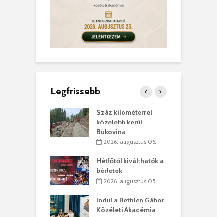
Legfrissebb
los kapunyitás
Száz kilométerrel
H
ki-kastélyban
közelebb kerül
a
Bukovina
. augusztus 01.
2026. augusztus 06.
ánkó – Büllögi
E
ogatása
Hétfőtől kiválthatók a
ú
bérletek
. augusztus 01.
2026. augusztus 05.
g feltámadást!
B
Indul a Bethlen Gábor
. augusztus 01.
Közéleti Akadémia