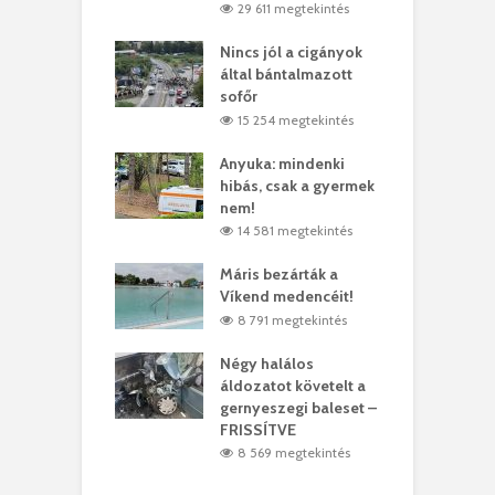
8 megtekintés
29 611 megtekintés
eivel
Nincs jól a cigányok
K
ödött Bölöni
által bántalmazott
k
ó
sofőr
L
4 megtekintés
15 254 megtekintés
lt a vonat egy
Anyuka: mindenki
E
es
hibás, csak a gyermek
3
ásárhelyi férfit
nem!
m
4 megtekintés
14 581 megtekintés
lálták László
Máris bezárták a
M
t
Víkend medencéit!
A
0 megtekintés
8 791 megtekintés
meddig elszáll a
Négy halálos
F
ir
áldozatot követelt a
W
gernyeszegi baleset –
9 megtekintés
FRISSÍTVE
8 569 megtekintés