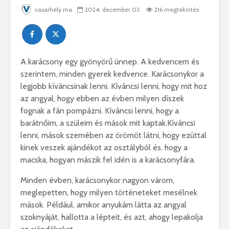
vasarhely.ma
2024. december 03.
216 megtekintés
A karácsony egy gyönyörű ünnep. A kedvencem és
szerintem, minden gyerek kedvence. Karácsonykor a
legjobb kíváncsinak lenni. Kíváncsi lenni, hogy mit hoz
az angyal, hogy ebben az évben milyen díszek
fognak a fán pompázni. Kíváncsi lenni, hogy a
barátnőim, a szüleim és mások mit kaptak.Kíváncsi
lenni, mások szemében az örömöt látni, hogy ezúttal
kinek veszek ajándékot az osztályból és, hogy a
macska, hogyan mászik fel idén is a karácsonyfára.
Minden évben, karácsonykor nagyon várom,
meglepetten, hogy milyen történeteket mesélnek
mások. Például, amikor anyukám látta az angyal
szoknyáját, hallotta a lépteit, és azt, ahogy lepakolja