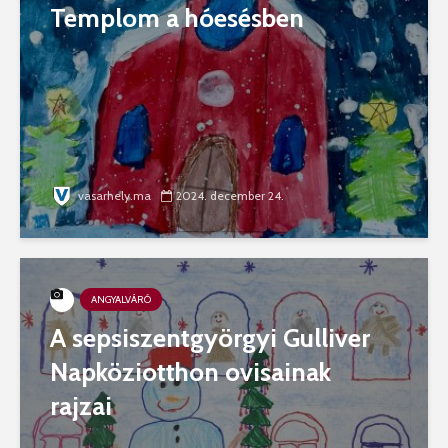
Templom a hóesésben
vasarhely.ma
2024. december 24.
ANGYALVÁRÓ
A sepsiszentgyörgyi Gulliver
Napköziotthon ovisainak
rajzai