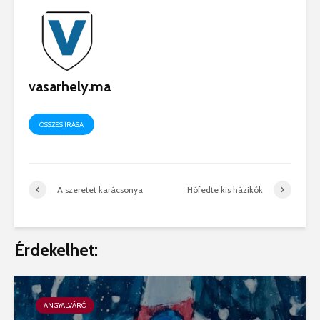
vasarhely.ma
ÖSSZES ÍRÁSA
A szeretet karácsonya
Hófedte kis házikók
Érdekelhet:
ANGYALVÁRÓ