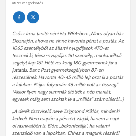
95 megtekintés
Csősz Irma tanító néni írta 1994-ben: „Nincs olyan ház
Disznajón, ahova ne vinne havonta pénzt a postás. Az
1065 személyből az állami nyugdíjasok 470-et
tesznek ki, téesz-nyugdíjas 161 személy, munkanélküli
segélyt kap 161. Hétéves korig 180 gyermeknek jár a
juttatás. Banc Post gyermeksegélyben 87-en
részesülnek. Havonta 40-45 millió lejt oszt ki a postás
a faluban. Május folyamán 46 millió volt az összeg.”
(Akkor ilyen nagy summák ütötték a nép markát,
egyesek máig sem szoktak le a „milliós” számolásról…)
„A derék tisztviselő neve Zsigmond Miklós, mindenki
kedveli. Nem csupán a pénzért várják, hanem a napi
olvasnivalóért is. Előre „bekonferálja”, ha valami
szenzáció van a lapokban. Ehhez a magunk részéről