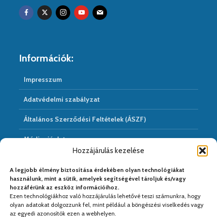
Információk:
Impresszum
Adatvédelmi szabályzat
Általános Szerződési Feltételek (ÁSZF)
Médiaajánlat
Hozzájárulás kezelése
Hírarchivum
A legjobb élmény biztosítása érdekében olyan technológiákat
használunk, mint a sütik, amelyek segítségével tároljuk és/vagy
hozzáférünk az eszköz információihoz.
Ezen technológiákhoz való hozzájárulás lehetővé teszi számunkra, hogy
Médiapartnereink:
olyan adatokat dolgozzunk fel, mint például a böngészési viselkedés vagy
az egyedi azonosítók ezen a webhelyen.