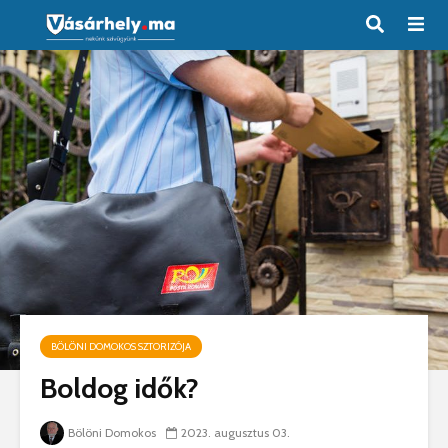
BÖLÖNI DOMOKOS SZTORIZÓJA
Boldog idők?
Bölöni Domokos
2023. augusztus 03.