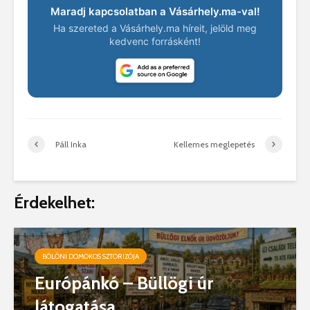
Maradj kapcsolatban a Vásárhely.ma-val!
Ha szereted a Vásárhely.ma híreit, jelöld meg
kedvenc forrásként!
Páll Inka
Kellemes meglepetés
Érdekelhet:
BÖLÖNI DOMOKOS SZTORIZÓJA
Európánkó – Büllögi úr
látogatása