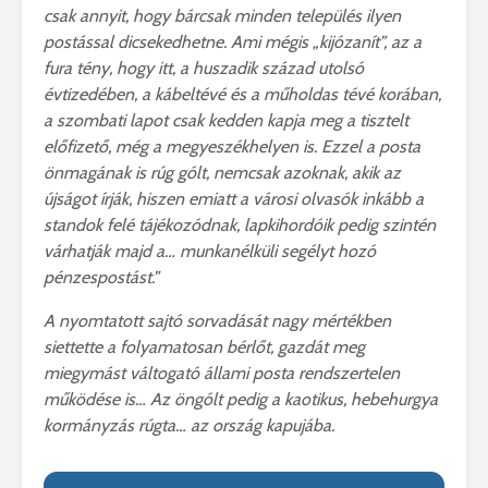
csak annyit, hogy bárcsak minden település ilyen
postással dicsekedhetne. Ami mégis „kijózanít”, az a
fura tény, hogy itt, a huszadik század utolsó
évtizedében, a kábeltévé és a műholdas tévé korában,
a szombati lapot csak kedden kapja meg a tisztelt
előfizető, még a megyeszékhelyen is. Ezzel a posta
önmagának is rúg gólt, nemcsak azoknak, akik az
újságot írják, hiszen emiatt a városi olvasók inkább a
standok felé tájékozódnak, lapkihordóik pedig szintén
várhatják majd a… munkanélküli segélyt hozó
pénzespostást.”
A nyomtatott sajtó sorvadását nagy mértékben
siettette a folyamatosan bérlőt, gazdát meg
miegymást váltogató állami posta rendszertelen
működése is… Az öngólt pedig a kaotikus, hebehurgya
kormányzás rúgta… az ország kapujába.