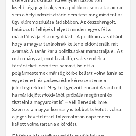
szerezni az oktatási törvényben biztosított
kisebbségi jogoknak, sem a politikum, sem a tanári kar,
sem a helyi adminisztráció nem tesz meg mindent az
ügy előremozdulása érdekében. Az összehangolt,
határozott fellépés helyett minden egyes fél a
másiktól várja el a megoldást. „A politikum azzal hárít,
hogy a magyar tanároknak kellene eldönteniük, mit
akarnak. A tanári kar a politikusokat marasztalja el. Az
önkormányzat, mint kívülálló, csak szemléli a
történteket, nem tesz semmit, holott a
polgármesternek már rég körbe kellett volna ásnia az
egyetemet, és párbeszédre kényszerítenie a
jelenlegi rektort. Meg kell győzni Leonard Azamfireit,
ha már idejött Moldvából, próbálja megérteni és
tisztelni a magyarokat is” – véli Benedek Imre.
Szerinte a magyar kormány is többet tehetett volna,
a jogos követeléssel folyamatosan napirenden
kellett volna tartania a kérdést.