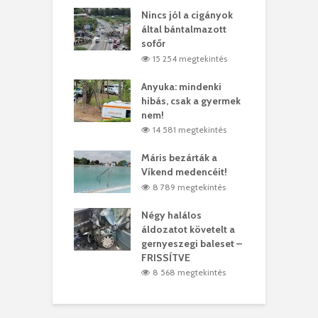
eivel
Nincs jól a cigányok
K
ödött Bölöni
által bántalmazott
k
ó
sofőr
L
3 megtekintés
15 254 megtekintés
lt a vonat egy
Anyuka: mindenki
E
es
hibás, csak a gyermek
3
ásárhelyi férfit
nem!
m
3 megtekintés
14 581 megtekintés
lálták László
Máris bezárták a
M
t
Víkend medencéit!
A
0 megtekintés
8 789 megtekintés
meddig elszáll a
Négy halálos
F
ir
áldozatot követelt a
W
gernyeszegi baleset –
4 megtekintés
FRISSÍTVE
8 568 megtekintés