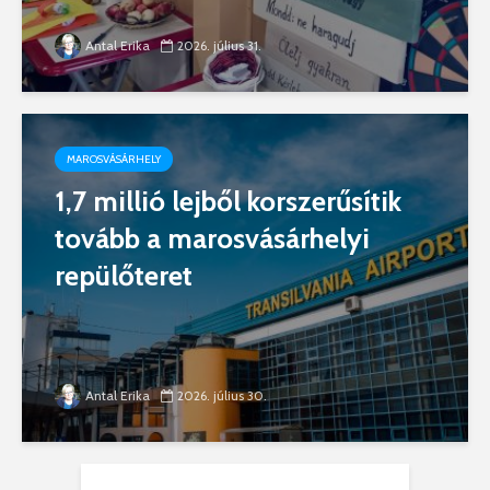
Antal Erika
2026. július 31.
MAROSVÁSÁRHELY
1,7 millió lejből korszerűsítik
tovább a marosvásárhelyi
repülőteret
Antal Erika
2026. július 30.