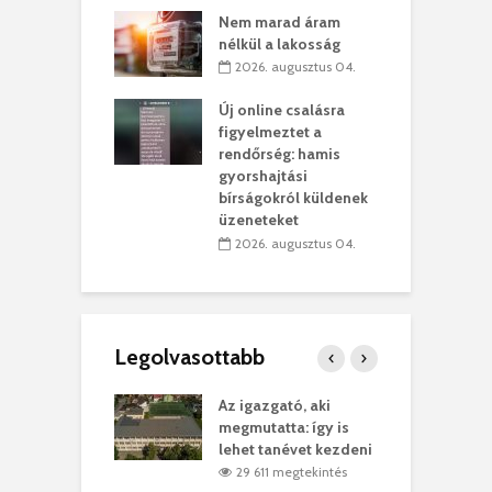
ett okok állnak
ö
Nem marad áram
kolaelhagyás
a
nélkül a lakosság
rében
h
2026. augusztus 04.
 július 31.
Új online csalásra
lió lejből
1
figyelmeztet a
rűsítik tovább a
k
rendőrség: hamis
vásárhelyi
m
gyorshajtási
teret
r
bírságokról küldenek
üzeneteket
 július 30.
2026. augusztus 04.
Legolvasottabb
teges Korda
Az igazgató, aki
F
y–Balázs Klári
megmutatta: így is
G
rt
lehet tanévet kezdeni
k
7 megtekintés
29 611 megtekintés