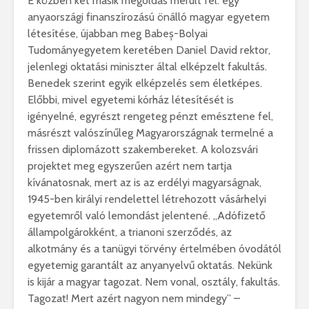
E közben két másik megoldás merült fel: egy
anyaországi finanszírozású önálló magyar egyetem
létesítése, újabban meg Babeș-Bolyai
Tudományegyetem keretében Daniel David rektor,
jelenlegi oktatási miniszter által elképzelt fakultás.
Benedek szerint egyik elképzelés sem életképes.
Előbbi, mivel egyetemi kórház létesítését is
igényelné, egyrészt rengeteg pénzt emésztene fel,
másrészt valószínűleg Magyarországnak termelné a
frissen diplomázott szakembereket. A kolozsvári
projektet meg egyszerűen azért nem tartja
kívánatosnak, mert az is az erdélyi magyarságnak,
1945-ben királyi rendelettel létrehozott vásárhelyi
egyetemről való lemondást jelentené. „Adófizető
állampolgárokként, a trianoni szerződés, az
alkotmány és a tanügyi törvény értelmében óvodától
egyetemig garantált az anyanyelvű oktatás. Nekünk
is kijár a magyar tagozat. Nem vonal, osztály, fakultás.
Tagozat! Mert azért nagyon nem mindegy” –