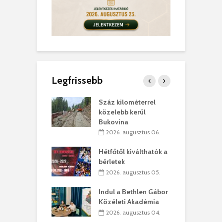
Legfrissebb
los kapunyitás
Száz kilométerrel
H
ki-kastélyban
közelebb kerül
a
Bukovina
. augusztus 01.
2026. augusztus 06.
ánkó – Büllögi
E
ogatása
Hétfőtől kiválthatók a
ú
bérletek
. augusztus 01.
2026. augusztus 05.
g feltámadást!
B
Indul a Bethlen Gábor
. augusztus 01.
Közéleti Akadémia
2026. augusztus 04.
szervezetek:
C