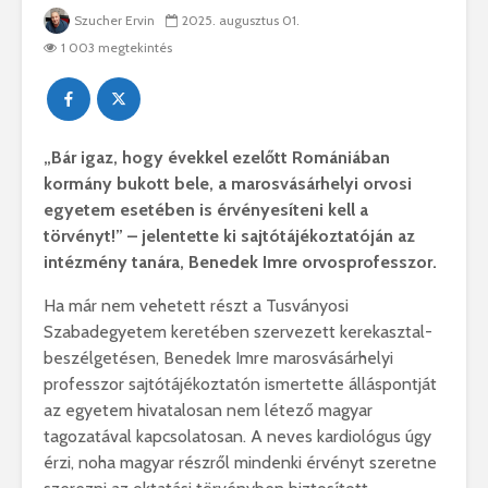
Szucher Ervin
2025. augusztus 01.
1 003 megtekintés
„Bár igaz, hogy évekkel ezelőtt Romániában
kormány bukott bele, a marosvásárhelyi orvosi
egyetem esetében is érvényesíteni kell a
törvényt!” – jelentette ki sajtótájékoztatóján az
intézmény tanára, Benedek Imre orvosprofesszor.
Ha már nem vehetett részt a Tusványosi
Szabadegyetem keretében szervezett kerekasztal-
beszélgetésen, Benedek Imre marosvásárhelyi
professzor sajtótájékoztatón ismertette álláspontját
az egyetem hivatalosan nem létező magyar
tagozatával kapcsolatosan. A neves kardiológus úgy
érzi, noha magyar részről mindenki érvényt szeretne