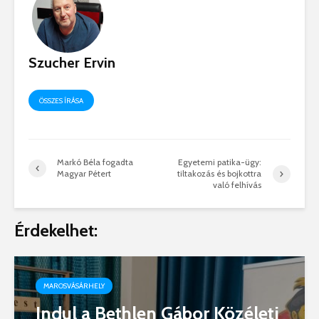
Szucher Ervin
ÖSSZES ÍRÁSA
Markó Béla fogadta
Egyetemi patika-ügy:
Magyar Pétert
tiltakozás és bojkottra
való felhívás
Érdekelhet:
MAROSVÁSÁRHELY
Indul a Bethlen Gábor Közéleti