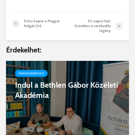
Erőre kapna a Magyar
30 napos házi
Polgári Erő
őrizetben a verekedős
legény
Érdekelhet:
MAROSVÁSÁRHELY
Indul a Bethlen Gábor Közéleti
Akadémia