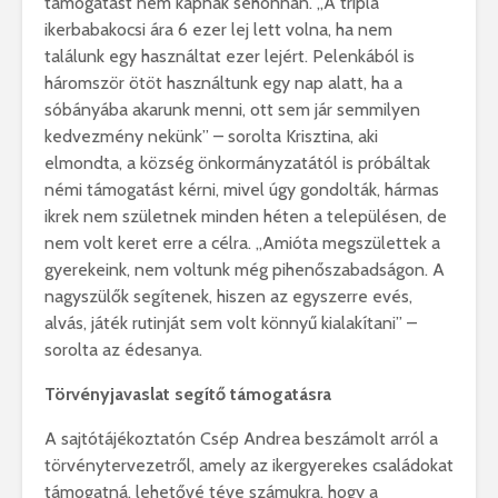
támogatást nem kapnak sehonnan. „A tripla
ikerbabakocsi ára 6 ezer lej lett volna, ha nem
találunk egy használtat ezer lejért. Pelenkából is
háromször ötöt használtunk egy nap alatt, ha a
sóbányába akarunk menni, ott sem jár semmilyen
kedvezmény nekünk” – sorolta Krisztina, aki
elmondta, a község önkormányzatától is próbáltak
némi támogatást kérni, mivel úgy gondolták, hármas
ikrek nem születnek minden héten a településen, de
nem volt keret erre a célra. „Amióta megszülettek a
gyerekeink, nem voltunk még pihenőszabadságon. A
nagyszülők segítenek, hiszen az egyszerre evés,
alvás, játék rutinját sem volt könnyű kialakítani” –
sorolta az édesanya.
Törvényjavaslat segítő támogatásra
A sajtótájékoztatón Csép Andrea beszámolt arról a
törvénytervezetről, amely az ikergyerekes családokat
támogatná, lehetővé téve számukra, hogy a