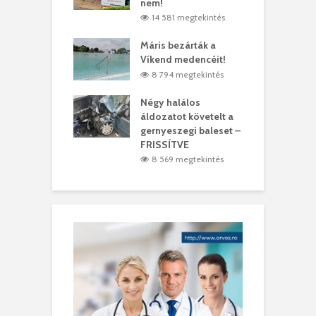
ásárhelyi férfit
nem!
m
5 megtekintés
14 581 megtekintés
lálták László
Máris bezárták a
M
t
Víkend medencéit!
A
1 megtekintés
8 794 megtekintés
meddig elszáll a
Négy halálos
F
ir
áldozatot követelt a
W
gernyeszegi baleset –
9 megtekintés
FRISSÍTVE
8 569 megtekintés