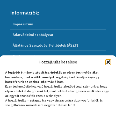
Információk:
Impresszum
Adatvédelmi szabályzat
Általános Szerződési Feltételek (ÁSZF)
Médiaajánlat
Hozzájárulás kezelése
Hírarchivum
A legjobb élmény biztosítása érdekében olyan technológiákat
használunk, mint a sütik, amelyek segítségével tároljuk és/vagy
hozzáférünk az eszköz információihoz.
Ezen technológiákhoz való hozzájárulás lehetővé teszi számunkra, hogy
Médiapartnereink:
olyan adatokat dolgozzunk fel, mint például a böngészési viselkedés vagy
az egyedi azonosítók ezen a webhelyen.
A hozzájárulás megtagadása vagy visszavonása bizonyos funkciók és
szolgáltatások működésére negatív hatással lehet.