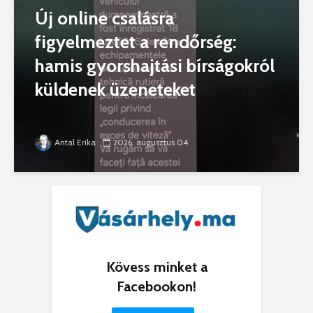
Új online csalásra
figyelmeztet a rendőrség:
hamis gyorshajtási bírságokról
küldenek üzeneteket
Antal Erika
2026. augusztus 04.
Kövess minket a
Facebookon!