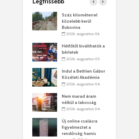
Legfrissebb
los kapunyitás
Száz kilométerrel
H
ki-kastélyban
közelebb kerül
a
Bukovina
. augusztus 01.
2026. augusztus 06.
ánkó – Büllögi
E
ogatása
Hétfőtől kiválthatók a
ú
bérletek
. augusztus 01.
2026. augusztus 05.
g feltámadást!
B
Indul a Bethlen Gábor
. augusztus 01.
Közéleti Akadémia
2026. augusztus 04.
szervezetek:
C
ett okok állnak
ö
Nem marad áram
kolaelhagyás
a
nélkül a lakosság
rében
h
2026. augusztus 04.
 július 31.
Új online csalásra
lió lejből
1
figyelmeztet a
rűsítik tovább a
k
rendőrség: hamis