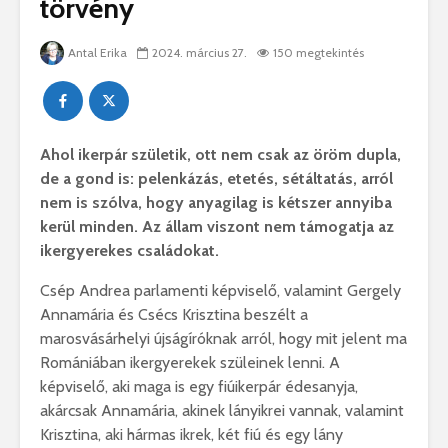
törvény
Antal Erika
2024. március 27.
150 megtekintés
Ahol ikerpár születik, ott nem csak az öröm dupla,
de a gond is: pelenkázás, etetés, sétáltatás, arról
nem is szólva, hogy anyagilag is kétszer annyiba
kerül minden. Az állam viszont nem támogatja az
ikergyerekes családokat.
Csép Andrea parlamenti képviselő, valamint Gergely
Annamária és Csécs Krisztina beszélt a
marosvásárhelyi újságíróknak arról, hogy mit jelent ma
Romániában ikergyerekek szüleinek lenni. A
képviselő, aki maga is egy fiúikerpár édesanyja,
akárcsak Annamária, akinek lányikrei vannak, valamint
Krisztina, aki hármas ikrek, két fiú és egy lány