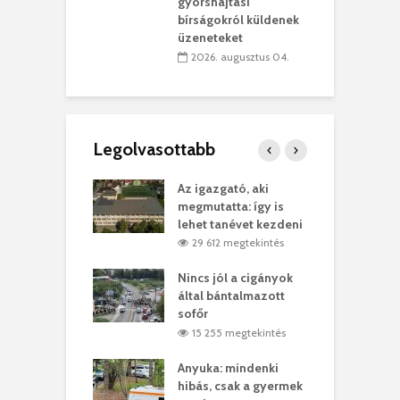
vásárhelyi
m
gyorshajtási
teret
r
bírságokról küldenek
üzeneteket
 július 30.
2026. augusztus 04.
Legolvasottabb
teges Korda
Az igazgató, aki
F
y–Balázs Klári
megmutatta: így is
G
rt
lehet tanévet kezdeni
k
2 megtekintés
29 612 megtekintés
eivel
Nincs jól a cigányok
K
ödött Bölöni
által bántalmazott
k
ó
sofőr
L
4 megtekintés
15 255 megtekintés
lt a vonat egy
Anyuka: mindenki
E
es
hibás, csak a gyermek
3