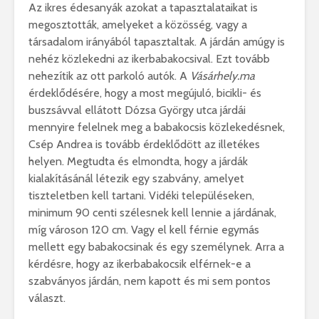
Az ikres édesanyák azokat a tapasztalataikat is
megosztották, amelyeket a közösség, vagy a
társadalom irányából tapasztaltak. A járdán amúgy is
nehéz közlekedni az ikerbabakocsival. Ezt tovább
nehezítik az ott parkoló autók. A
Vásárhely.ma
érdeklődésére, hogy a most megújuló, bicikli- és
buszsávval ellátott Dózsa György utca járdái
mennyire felelnek meg a babakocsis közlekedésnek,
Csép Andrea is tovább érdeklődött az illetékes
helyen. Megtudta és elmondta, hogy a járdák
kialakításánál létezik egy szabvány, amelyet
tiszteletben kell tartani. Vidéki településeken,
minimum 90 centi szélesnek kell lennie a járdának,
míg városon 120 cm. Vagy el kell férnie egymás
mellett egy babakocsinak és egy személynek. Arra a
kérdésre, hogy az ikerbabakocsik elférnek-e a
szabványos járdán, nem kapott és mi sem pontos
választ.