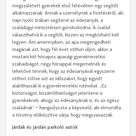
megszületett gyerekek első félévében egy segítőt
alkalmazzanak. Annak a személynek a fizetéséről, aki
napi nyolc órában segítené az édesanyát, a
családügyi minisztérium gondoskodna. A család
választhatná ki a segítőt, hiszen az megbízható kell
legyen. Ám amennyiben, az apa megengedheti
magának azt, hogy fél évet otthon üljön, akkor a
mostani két hónapos apasági gyereknevelési
szabadságot, négy hónappal megemelnék és
lehetővé tennék, hogy az édesanyával egyszerre
otthon töltse azt az időszakot, hogy együtt
alakíthassák ki a gyereknevelési rutinokat. „Ez
biztonságot, kiszámíthatóságot jelentene a
gyerekeknek, ahogy az édesanyának is, és az egész
családnak” – hangsúlyozta a képviselő, aki elmondta,
a törvény előkészítve várja, hogy megszavazzák.
Járdák és járdán parkoló autók