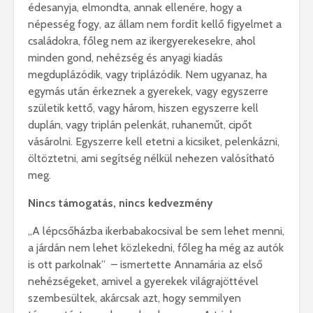
édesanyja, elmondta, annak ellenére, hogy a
népesség fogy, az állam nem fordít kellő figyelmet a
családokra, főleg nem az ikergyerekesekre, ahol
minden gond, nehézség és anyagi kiadás
megduplázódik, vagy triplázódik. Nem ugyanaz, ha
egymás után érkeznek a gyerekek, vagy egyszerre
születik kettő, vagy három, hiszen egyszerre kell
duplán, vagy triplán pelenkát, ruhaneműt, cipőt
vásárolni. Egyszerre kell etetni a kicsiket, pelenkázni,
öltöztetni, ami segítség nélkül nehezen valósítható
meg.
Nincs támogatás, nincs kedvezmény
„A lépcsőházba ikerbabakocsival be sem lehet menni,
a járdán nem lehet közlekedni, főleg ha még az autók
is ott parkolnak” – ismertette Annamária az első
nehézségeket, amivel a gyerekek világrajöttével
szembesültek, akárcsak azt, hogy semmilyen