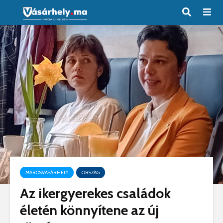
MAROSVÁSÁRHELY
ORSZÁG
Az ikergyerekes családok
életén könnyítene az új