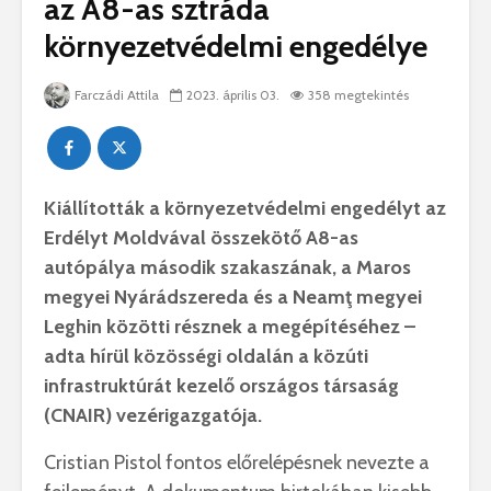
az A8-as sztráda
környezetvédelmi engedélye
Farczádi Attila
2023. április 03.
358 megtekintés
Kiállították a környezetvédelmi engedélyt az
Erdélyt Moldvával összekötő A8-as
autópálya második szakaszának, a Maros
megyei Nyárádszereda és a Neamţ megyei
Leghin közötti résznek a megépítéséhez –
adta hírül közösségi oldalán a közúti
infrastruktúrát kezelő országos társaság
(CNAIR) vezérigazgatója.
Cristian Pistol fontos előrelépésnek nevezte a