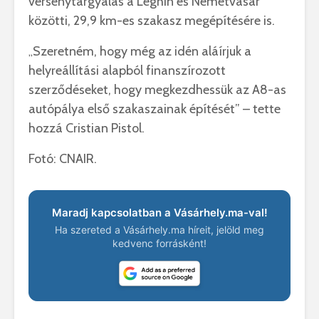
versenytárgyalás a Leghin és Németvásár
közötti, 29,9 km-es szakasz megépítésére is.
Szeretném, hogy még az idén aláírjuk a
„
helyreállítási alapból finanszírozott
szerződéseket, hogy megkezdhessük az A8-as
autópálya első szakaszainak építését” – tette
hozzá Cristian Pistol.
Fotó: CNAIR.
Maradj kapcsolatban a Vásárhely.ma-val!
Ha szereted a Vásárhely.ma híreit, jelöld meg
kedvenc forrásként!