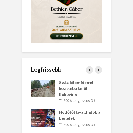
Legfrissebb
los kapunyitás
Száz kilométerrel
H
ki-kastélyban
közelebb kerül
a
Bukovina
. augusztus 01.
2026. augusztus 06.
ánkó – Büllögi
E
ogatása
Hétfőtől kiválthatók a
ú
bérletek
. augusztus 01.
2026. augusztus 05.
g feltámadást!
B