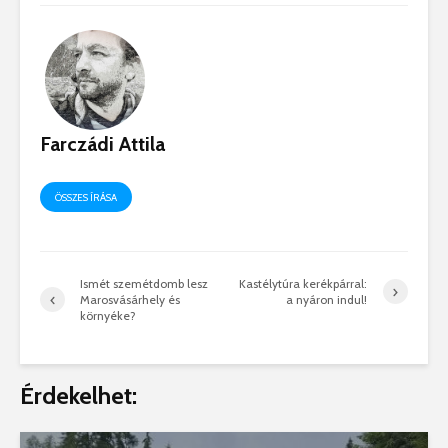
Farczádi Attila
ÖSSZES ÍRÁSA
Ismét szemétdomb lesz
Kastélytúra kerékpárral:
Marosvásárhely és
a nyáron indul!
környéke?
Érdekelhet: