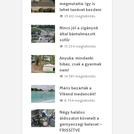
y–Balázs Klári
megmutatta: így is
G
rt
lehet tanévet kezdeni
k
0 megtekintés
29 612 megtekintés
eivel
Nincs jól a cigányok
K
ödött Bölöni
által bántalmazott
k
ó
sofőr
L
4 megtekintés
15 254 megtekintés
lt a vonat egy
Anyuka: mindenki
E
es
hibás, csak a gyermek
3
ásárhelyi férfit
nem!
m
4 megtekintés
14 581 megtekintés
lálták László
Máris bezárták a
M
t
Víkend medencéit!
A
0 megtekintés
8 794 megtekintés
meddig elszáll a
Négy halálos
F
ir
áldozatot követelt a
W
gernyeszegi baleset –
9 megtekintés
FRISSÍTVE