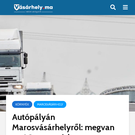
KÖRNYÉK
MAROSVÁSÁRHELY
Autópályán
Marosvásárhelyről: megvan