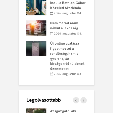
Indul a Bethlen Gábor
. augusztus 01.
Közéleti Akadémia
2026. augusztus 04.
szervezetek:
C
ett okok állnak
ö
Nem marad áram
kolaelhagyás
a
nélkül a lakosság
rében
h
2026. augusztus 04.
 július 31.
Új online csalásra
lió lejből
1
figyelmeztet a
rűsítik tovább a
k
rendőrség: hamis
vásárhelyi
m
gyorshajtási
teret
r
bírságokról küldenek
üzeneteket
 július 30.
2026. augusztus 04.
Legolvasottabb
teges Korda
Az igazgató, aki
F