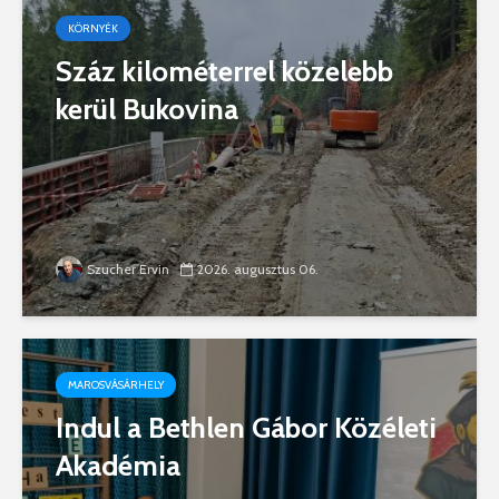
KÖRNYÉK
Száz kilométerrel közelebb
kerül Bukovina
Szucher Ervin
2026. augusztus 06.
MAROSVÁSÁRHELY
Indul a Bethlen Gábor Közéleti
Akadémia