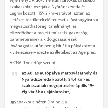
fejleményt. A dokumentum birtokában kisebb
szakaszokra osztják a Nyárádszereda és
Leghin közötti, 159,2 km-es távot, aztán az
illetékes testületek elé terjesztik jóváhagyásra a
megvalósíthatósági tanulmányt, és
elkezdődhet a projekt műszaki-gazdasági
paramétereinek a kidolgozása, ezek
jóváhagyása után pedig kiírják a pályázatot a
kivitelezésre – idézte az illetékest az Agerpres.
A CNAIR vezetője szerint
az A8-as autópálya Marosvásárhely és
Nyárádszereda közötti, 24,4 km-es
szakaszának megépítésére április 19-
éig várják az ajánlatokat,
ugyanakkor a héten újraindul a