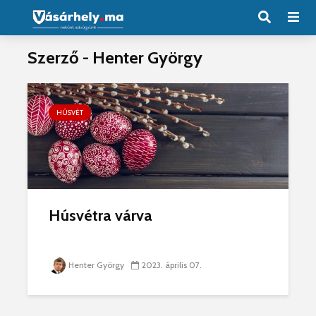
Szerző - Henter György
HÚSVÉT
Húsvétra várva
Henter György
2023. április 07.