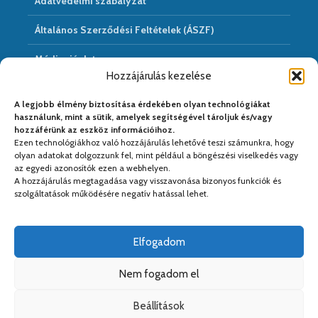
Adatvédelmi szabályzat
Általános Szerződési Feltételek (ÁSZF)
Médiaajánlat
Hozzájárulás kezelése
Hírarchivum
A legjobb élmény biztosítása érdekében olyan technológiákat
használunk, mint a sütik, amelyek segítségével tároljuk és/vagy
hozzáférünk az eszköz információihoz.
Ezen technológiákhoz való hozzájárulás lehetővé teszi számunkra, hogy
Médiapartnereink:
olyan adatokat dolgozzunk fel, mint például a böngészési viselkedés vagy
az egyedi azonosítók ezen a webhelyen.
A hozzájárulás megtagadása vagy visszavonása bizonyos funkciók és
szolgáltatások működésére negatív hatással lehet.
Elfogadom
Nem fogadom el
Beállítások