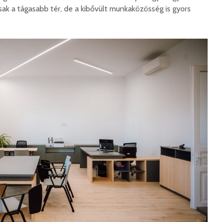
korszerű
rendőrség: hamis
k a tágasabb tér, de a kibővült munkaközösség is gyors
marosvá
gyorshajtási
repülőte
bírságokról küldenek
üzeneteket
2026. j
2026. augusztus 04.
Az igazgató, aki
Fergete
megmutatta: így is
György–
lehet tanévet kezdeni
koncert
29 611 megtekintés
7 807 
Nincs jól a cigányok
Könnyei
által bántalmazott
küszköd
sofőr
László
15 254 megtekintés
7 704 
Anyuka: mindenki
Elgázolt