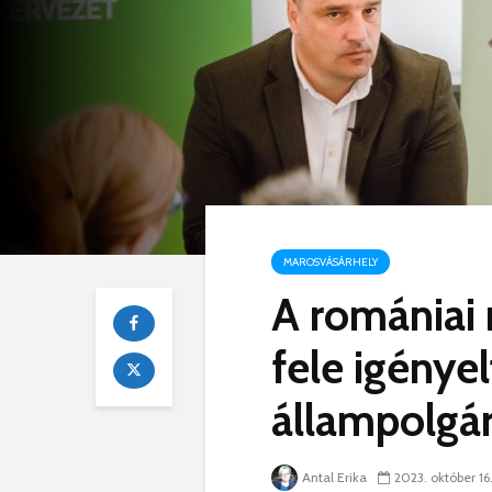
MAROSVÁSÁRHELY
A romániai
fele igénye
állampolgá
Antal Erika
2023. október 16