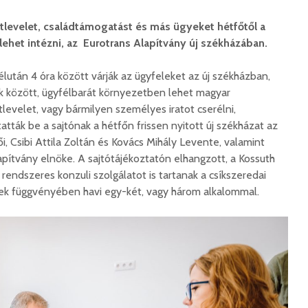
tlevelet, családtámogatást és más ügyeket hétfőtől a
 lehet intézni, az Eurotrans Alapítvány új székházában.
után 4 óra között várják az ügyfeleket az új székházban,
k között, ügyfélbarát környezetben lehet magyar
tlevelet, vagy bármilyen személyes iratot cserélni,
tták be a sajtónak a hétfőn frissen nyitott új székházat az
Csibi Attila Zoltán és Kovács Mihály Levente, valamint
apítvány elnöke. A sajtótájékoztatón elhangzott, a Kossuth
 rendszeres konzuli szolgálatot is tartanak a csíkszeredai
yek függvényében havi egy-két, vagy három alkalommal.