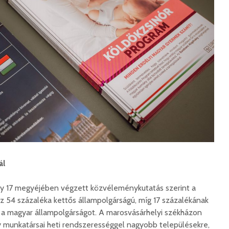
ál
ly 17 megyéjében végzett közvéleménykutatás szerint a
z 54 százaléka kettős állampolgárságú, míg 17 százalékának
 a magyar állampolgárságot. A marosvásárhelyi székházon
ny munkatársai heti rendszerességgel nagyobb településekre,