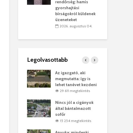
sítik tovább a
kor
rendőrség: hamis
sárhelyi
mar
gyorshajtási
ret
rep
bírságokról küldenek
üzeneteket
úlius 30.
2
2026. augusztus 04.
Legolvasottabb
ges Korda
Az igazgató, aki
Fer
Balázs Klári
megmutatta: így is
Gyö
lehet tanévet kezdeni
kon
megtekintés
29 611 megtekintés
vel
Nincs jól a cigányok
Kön
ött Bölöni
által bántalmazott
küs
sofőr
Lás
megtekintés
15 254 megtekintés
7
 a vonat egy
Anyuka: mindenki
Elg