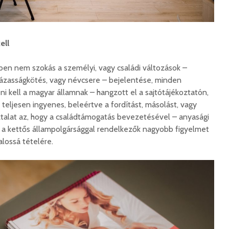
hibás, csak a gyermek
35 éves
nem!
marosvás
14 581 megtekintés
6 343 
ell
Máris bezárták a
Megtalá
Víkend medencéit!
Abigélt
ben nem szokás a személyi, vagy családi változások –
8 790 megtekintés
6 070 
, házasságkötés, vagy névcsere – bejelentése, minden
Négy halálos
Félig-me
ni kell a magyar államnak – hangzott el a sajtótájékoztatón,
áldozatot követelt a
Wizz Air
teljesen ingyenes, beleértve a fordítást, másolást, vagy
gernyeszegi baleset –
5 726 
ztalat az, hogy a családtámogatás bevezetésével – anyasági
FRISSÍTVE
a kettős állampolgársággal rendelkezők nagyobb figyelmet
8 568 megtekintés
alossá tételére.