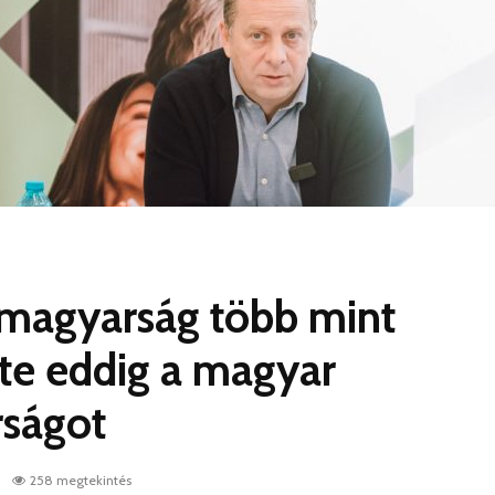
 magyarság több mint
lte eddig a magyar
rságot
.
258 megtekintés