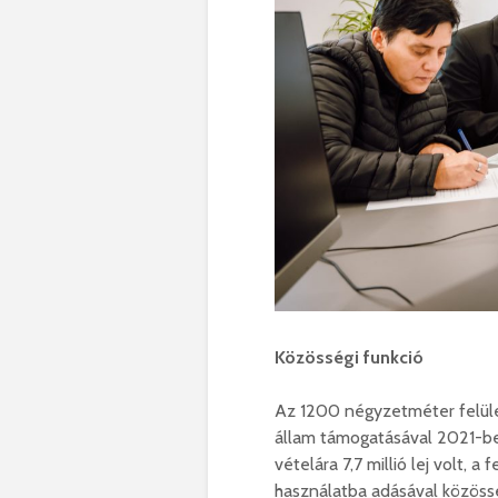
Közösségi funkció
Az 1200 négyzetméter felület
állam támogatásával 2021-ben
vételára 7,7 millió lej volt, a 
használatba adásával közössé