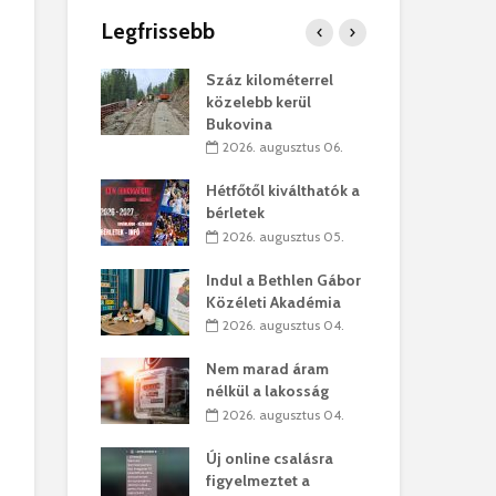
Legfrissebb
os kapunyitás
Száz kilométerrel
Hiv
-kastélyban
közelebb kerül
a T
Bukovina
augusztus 01.
2
2026. augusztus 06.
kó – Büllögi
Eur
atása
Hétfőtől kiválthatók a
úr 
bérletek
augusztus 01.
2
2026. augusztus 05.
feltámadást!
Bol
Indul a Bethlen Gábor
augusztus 01.
2
Közéleti Akadémia
2026. augusztus 04.
ervezetek:
Civ
t okok állnak
öss
Nem marad áram
laelhagyás
az 
nélkül a lakosság
ben
hát
2026. augusztus 04.
lius 31.
2
Új online csalásra
ó lejből
1,7
figyelmeztet a