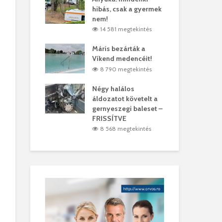
hibás, csak a gyermek
35 
árhelyi férfit
nem!
mar
megtekintés
14 581 megtekintés
6
lták László
Máris bezárták a
Meg
Víkend medencéit!
Abi
megtekintés
8 790 megtekintés
ddig elszáll a
Négy halálos
Fél
áldozatot követelt a
Wiz
gernyeszegi baleset –
megtekintés
5
FRISSÍTVE
8 568 megtekintés