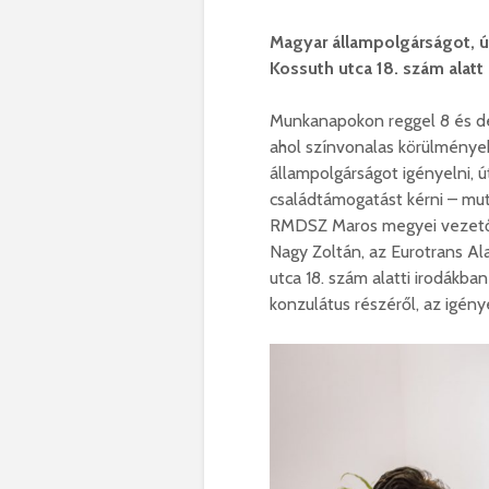
Magyar állampolgárságot, ú
Kossuth utca 18. szám alatt
Munkanapokon reggel 8 és dél
ahol színvonalas körülménye
állampolgárságot igényelni, ú
családtámogatást kérni – muta
RMDSZ Maros megyei vezetői, 
Nagy Zoltán, az Eurotrans Al
utca 18. szám alatti irodákban
konzulátus részéről, az igén