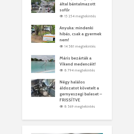
ödött Bölöni
által bántalmazott
k
ó
sofőr
L
4 megtekintés
15 254 megtekintés
lt a vonat egy
Anyuka: mindenki
E
es
hibás, csak a gyermek
3
ásárhelyi férfit
nem!
m
4 megtekintés
14 581 megtekintés
lálták László
Máris bezárták a
M
t
Víkend medencéit!
A
1 megtekintés
8 794 megtekintés
meddig elszáll a
Négy halálos
F
ir
áldozatot követelt a
W
gernyeszegi baleset –
9 megtekintés
FRISSÍTVE
8 569 megtekintés