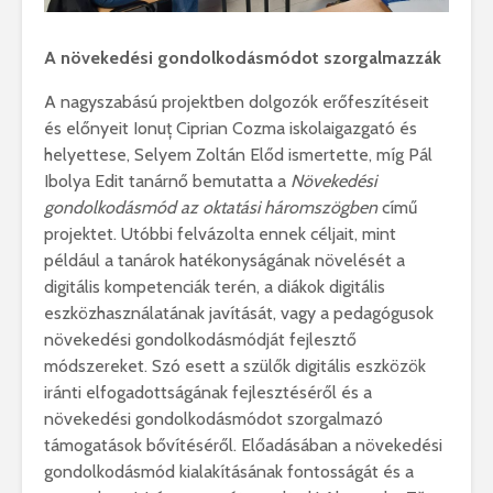
A növekedési gondolkodásmódot szorgalmazzák
A nagyszabású projektben dolgozók erőfeszítéseit
és előnyeit Ionuț Ciprian Cozma iskolaigazgató és
helyettese, Selyem Zoltán Előd ismertette, míg Pál
Ibolya Edit tanárnő bemutatta a
Növekedési
gondolkodásmód az oktatási háromszögben
című
projektet. Utóbbi felvázolta ennek céljait, mint
például a tanárok hatékonyságának növelését a
digitális kompetenciák terén, a diákok digitális
eszközhasználatának javítását, vagy a pedagógusok
növekedési gondolkodásmódját fejlesztő
módszereket. Szó esett a szülők digitális eszközök
iránti elfogadottságának fejlesztéséről és a
növekedési gondolkodásmódot szorgalmazó
támogatások bővítéséről. Előadásában a növekedési
gondolkodásmód kialakításának fontosságát és a