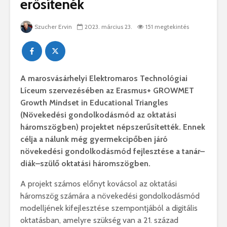
erősítenék
Szucher Ervin
2023. március 23.
151 megtekintés
A marosvásárhelyi Elektromaros Technológiai
Líceum szervezésében az Erasmus+ GROWMET
Growth Mindset in Educational Triangles
(Növekedési gondolkodásmód az oktatási
háromszögben) projektet népszerűsítették. Ennek
célja a nálunk még gyermekcipőben járó
növekedési gondolkodásmód fejlesztése a tanár–
diák–szülő oktatási háromszögben.
A projekt számos előnyt kovácsol az oktatási
háromszög számára a növekedési gondolkodásmód
modelljének kifejlesztése szempontjából a digitális
oktatásban, amelyre szükség van a 21. század