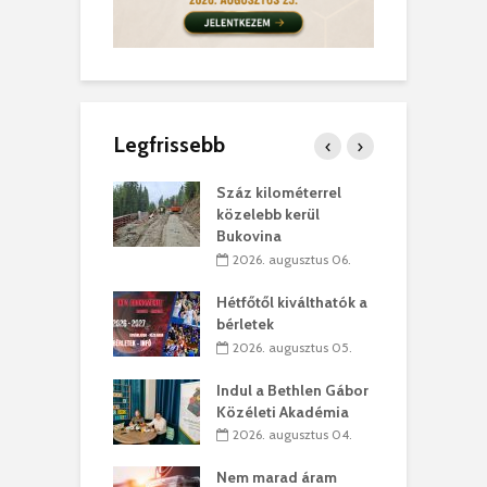
Legfrissebb
los kapunyitás
Száz kilométerrel
H
ki-kastélyban
közelebb kerül
a
Bukovina
. augusztus 01.
2026. augusztus 06.
ánkó – Büllögi
E
ogatása
Hétfőtől kiválthatók a
ú
bérletek
. augusztus 01.
2026. augusztus 05.
g feltámadást!
B
Indul a Bethlen Gábor
. augusztus 01.
Közéleti Akadémia
2026. augusztus 04.
szervezetek:
C
ett okok állnak
ö
Nem marad áram