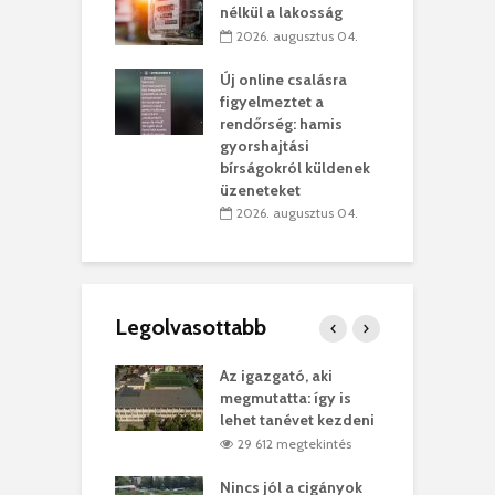
kolaelhagyás
a
nélkül a lakosság
rében
h
2026. augusztus 04.
 július 31.
Új online csalásra
lió lejből
1
figyelmeztet a
rűsítik tovább a
k
rendőrség: hamis
vásárhelyi
m
gyorshajtási
teret
r
bírságokról küldenek
üzeneteket
 július 30.
2026. augusztus 04.
Legolvasottabb
teges Korda
Az igazgató, aki
F
y–Balázs Klári
megmutatta: így is
G
rt
lehet tanévet kezdeni
k
0 megtekintés
29 612 megtekintés
eivel
Nincs jól a cigányok
K