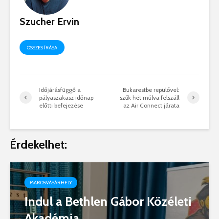
Szucher Ervin
ÖSSZES ÍRÁSA
Időjárásfüggő a
Bukarestbe repülővel:
pályaszakasz időnap
szűk hét múlva felszáll
előtti befejezése
az Air Connect járata
Érdekelhet:
MAROSVÁSÁRHELY
Indul a Bethlen Gábor Közéleti
Akadémia