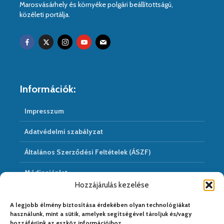
Marosvásárhely és környéke polgári beállítottságú,
közéleti portálja.
Információk:
Impresszum
Adatvédelmi szabályzat
Általános Szerződési Feltételek (ÁSZF)
Médiaajánlat
Hozzájárulás kezelése
Hírarchivum
A legjobb élmény biztosítása érdekében olyan technológiákat
használunk, mint a sütik, amelyek segítségével tároljuk és/vagy
hozzáférünk az eszköz információihoz.