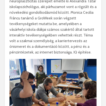
neuroplaszticitás szerepét emelte ki Alexandra Tătar
iskolapszichológus, aki párhuzamot vont a rögzült és a
növekedési gondolkodásmód között. Monica Cecilia
Frâncu tanárnő a GroWeek során végzett
tevékenységeket mutatta be, amelyekben a
vásárhelyi iskola diákjai számos szakértő által tartott
interaktív tevékenységekben vehettek részt. Téma
volt a szakmai személyiség, a karriertervezés az
önismeret és a dokumentáció között, a pénz és a
pénzintézetek, az internet biztonsága, IQ építése.