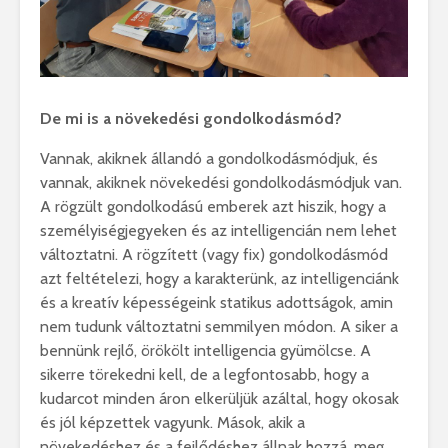
De mi is a növekedési gondolkodásmód?
Vannak, akiknek állandó a gondolkodásmódjuk, és
vannak, akiknek növekedési gondolkodásmódjuk van.
A rögzült gondolkodású emberek azt hiszik, hogy a
személyiségjegyeken és az intelligencián nem lehet
változtatni. A rögzített (vagy fix) gondolkodásmód
azt feltételezi, hogy a karakterünk, az intelligenciánk
és a kreatív képességeink statikus adottságok, amin
nem tudunk változtatni semmilyen módon. A siker a
bennünk rejlő, örökölt intelligencia gyümölcse. A
sikerre törekedni kell, de a legfontosabb, hogy a
kudarcot minden áron elkerüljük azáltal, hogy okosak
és jól képzettek vagyunk. Mások, akik a
növekedéshez és a fejlődéshez állnak hozzá, meg