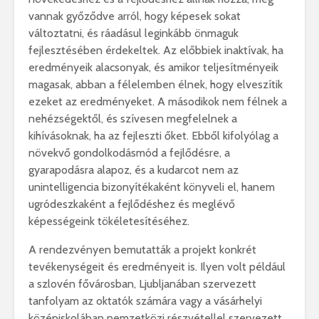
vannak győződve arról, hogy képesek sokat
változtatni, és ráadásul leginkább önmaguk
fejlesztésében érdekeltek. Az előbbiek inaktívak, ha
eredményeik alacsonyak, és amikor teljesítményeik
magasak, abban a félelemben élnek, hogy elveszítik
ezeket az eredményeket. A másodikok nem félnek a
nehézségektől, és szívesen megfelelnek a
kihívásoknak, ha az fejleszti őket. Ebből kifolyólag a
növekvő gondolkodásmód a fejlődésre, a
gyarapodásra alapoz, és a kudarcot nem az
unintelligencia bizonyítékaként könyveli el, hanem
ugródeszkaként a fejlődéshez és meglévő
képességeink tökéletesítéséhez.
A rendezvényen bemutatták a projekt konkrét
tevékenységeit és eredményeit is. Ilyen volt például
a szlovén fővárosban, Ljubljanában szervezett
tanfolyam az oktatók számára vagy a vásárhelyi
középiskolában nemzetközi részvétellel szervezett