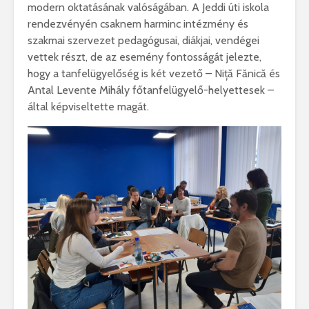
modern oktatásának valóságában. A Jeddi úti iskola
rendezvényén csaknem harminc intézmény és
szakmai szervezet pedagógusai, diákjai, vendégei
vettek részt, de az esemény fontosságát jelezte,
hogy a tanfelügyelőség is két vezető – Niță Fănică és
Antal Levente Mihály főtanfelügyelő-helyettesek –
által képviseltette magát.