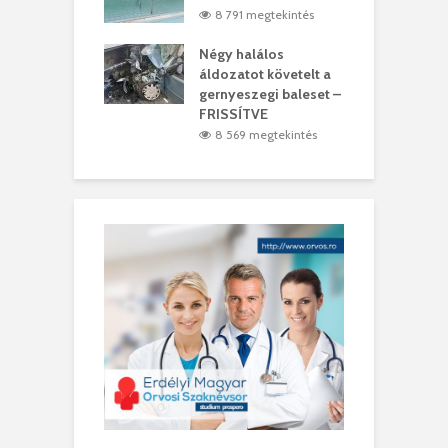
0 megtekintés
8 791 megtekintés
meddig elszáll a
Négy halálos
F
ir
áldozatot követelt a
W
gernyeszegi baleset –
9 megtekintés
FRISSÍTVE
8 569 megtekintés