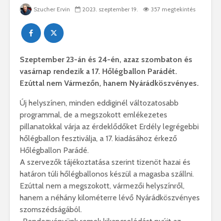
Szucher Ervin
2023. szeptember 19.
357 megtekintés
Szeptember 23-án és 24-én, azaz szombaton és
vasárnap rendezik a 17. Hőlégballon Parádét.
Ezúttal nem Vármezőn, hanem Nyárádköszvényes.
Új helyszínen, minden eddiginél változatosabb
programmal, de a megszokott emlékezetes
pillanatokkal várja az érdeklődőket Erdély legrégebbi
hőlégballon fesztiválja, a 17. kiadásához érkező
Hőlégballon Parádé.
A szervezők tájékoztatása szerint tizenöt hazai és
határon túli hőlégballonos készül a magasba szállni.
Ezúttal nem a megszokott, vármezői helyszínről,
hanem a néhány kilométerre lévő Nyárádköszvényes
szomszédságából.