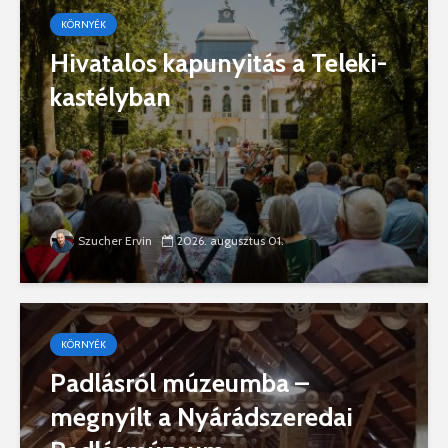
KÖRNYÉK
Hivatalos kapunyitás a Teleki-
kastélyban
Szucher Ervin
2026. augusztus 01.
KÖRNYÉK
Padlásról múzeumba –
megnyílt a Nyárádszeredai