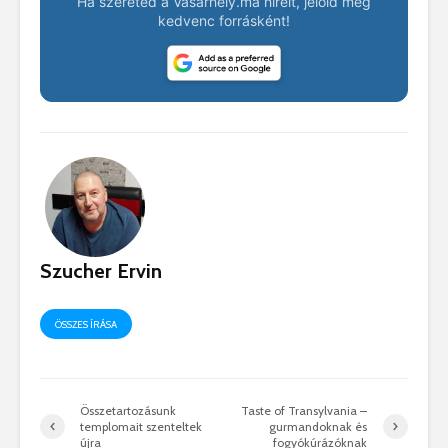
Ha szereted a Vásárhely.ma híreit, jelöld meg
kedvenc forrásként!
Szucher Ervin
ÖSSZES ÍRÁSA
Összetartozásunk
Taste of Transylvania –
templomait szenteltek
gurmandoknak és
újra
fogyókúrázóknak