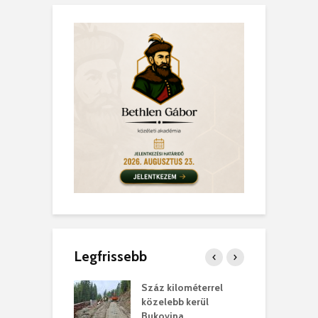
Legfrissebb
los kapunyitás
Száz kilométerrel
H
ki-kastélyban
közelebb kerül
a
Bukovina
. augusztus 01.