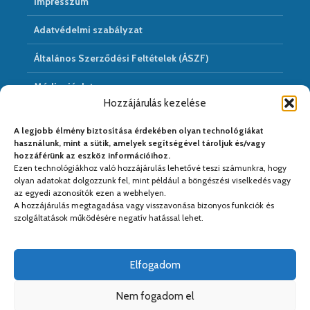
Impresszum
Adatvédelmi szabályzat
Általános Szerződési Feltételek (ÁSZF)
Médiaajánlat
Hozzájárulás kezelése
Hírarchivum
A legjobb élmény biztosítása érdekében olyan technológiákat
használunk, mint a sütik, amelyek segítségével tároljuk és/vagy
hozzáférünk az eszköz információihoz.
Ezen technológiákhoz való hozzájárulás lehetővé teszi számunkra, hogy
Médiapartnereink:
olyan adatokat dolgozzunk fel, mint például a böngészési viselkedés vagy
az egyedi azonosítók ezen a webhelyen.
A hozzájárulás megtagadása vagy visszavonása bizonyos funkciók és
szolgáltatások működésére negatív hatással lehet.
Elfogadom
Nem fogadom el