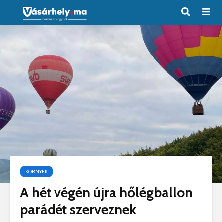
KÖRNYÉK
A hét végén újra hőlégballon
parádét szerveznek