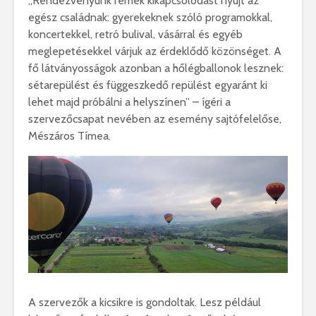
„Rendezvényünk remek kikapcsolódást nyújt az
egész családnak: gyerekeknek szóló programokkal,
koncertekkel, retró bulival, vásárral és egyéb
meglepetésekkel várjuk az érdeklődő közönséget. A
fő látványosságok azonban a hőlégballonok lesznek:
sétarepülést és függeszkedő repülést egyaránt ki
lehet majd próbálni a helyszínen” – ígéri a
szervezőcsapat nevében az esemény sajtófelelőse,
Mészáros Tímea.
A szervezők a kicsikre is gondoltak. Lesz például