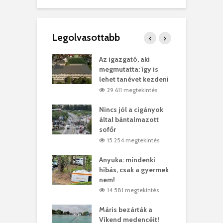
Legolvasottabb
teges Korda
Az igazgató, aki
F
y–Balázs Klári
megmutatta: így is
G
rt
lehet tanévet kezdeni
k
9 megtekintés
29 611 megtekintés
eivel
Nincs jól a cigányok
K
ödött Bölöni
által bántalmazott
k
ó
sofőr
L
4 megtekintés
15 254 megtekintés
lt a vonat egy
Anyuka: mindenki
E
es
hibás, csak a gyermek
3
ásárhelyi férfit
nem!
m
4 megtekintés
14 581 megtekintés
lálták László
Máris bezárták a
M
t
Víkend medencéit!
A