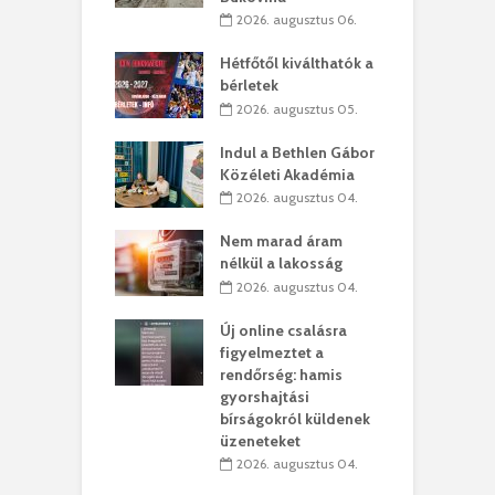
2026. augusztus 06.
ánkó – Büllögi
E
ogatása
Hétfőtől kiválthatók a
ú
bérletek
. augusztus 01.
2026. augusztus 05.
g feltámadást!
B
Indul a Bethlen Gábor
. augusztus 01.
Közéleti Akadémia
2026. augusztus 04.
szervezetek:
C
ett okok állnak
ö
Nem marad áram
kolaelhagyás
a
nélkül a lakosság
rében
h
2026. augusztus 04.
 július 31.
Új online csalásra
lió lejből
1
figyelmeztet a
rűsítik tovább a
k
rendőrség: hamis
vásárhelyi
m
gyorshajtási
teret
r
bírságokról küldenek
üzeneteket
 július 30.
2026. augusztus 04.