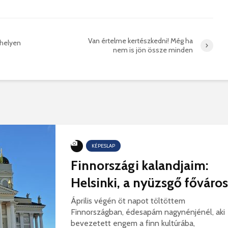
korszerű
rendőrség: hamis
marosvá
gyorshajtási
repülőte
bírságokról küldenek
üzeneteket
2026. j
Van értelme kertészkedni! Még ha
rhelyen
2026. augusztus 04.
nem is jön össze minden
Az igazgató, aki
Fergete
megmutatta: így is
György–
lehet tanévet kezdeni
koncert
KÉPESLAP
29 611 megtekintés
7 807 
Finnországi kalandjaim:
Nincs jól a cigányok
Könnyei
Helsinki, a nyüzsgő főváros
által bántalmazott
küszköd
sofőr
László
Április végén öt napot töltöttem
15 254 megtekintés
7 704 
Finnországban, édesapám nagynénjénél, aki
bevezetett engem a finn kultúrába,
Anyuka: mindenki
Elgázolt