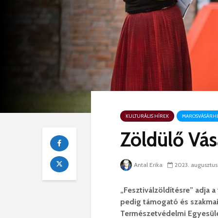
KULTURÁLIS HÍREK
MAROSVÁSÁRHE
Zöldülő Vás
Antal Erika
2023. augusztus
„Fesztiválzöldítésre” adja 
pedig támogató és szakmai 
Természetvédelmi Egyesüle