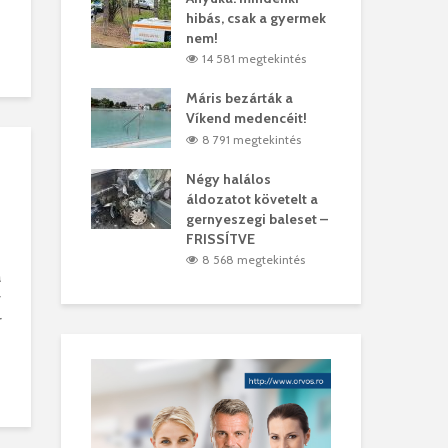
hibás, csak a gyermek
35 
árhelyi férfit
nem!
mar
megtekintés
14 581 megtekintés
6
lták László
Máris bezárták a
Meg
Víkend medencéit!
Abi
megtekintés
8 791 megtekintés
ddig elszáll a
Négy halálos
Fél
áldozatot követelt a
Wiz
gernyeszegi baleset –
megtekintés
5
FRISSÍTVE
8 568 megtekintés
a
v
r