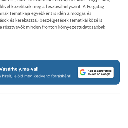
iklivel közelítsék meg a fesztiválhelyszínt. A Forgatag
inak tematikája egyébként is idén a mozgás és
sok és kerekasztal-beszélgetések tematikái közé is
Száz kilométerrel
Hivatal
közelebb kerül
a Teleki
y a résztvevők minden fronton környezettudatosabbak
Bukovina
2026. 
2026. augusztus 06.
Európán
Hétfőtől kiválthatók a
úr látog
bérletek
2026. 
2026. augusztus 05.
Boldog 
Vásárhely.ma-val!
Indul a Bethlen Gábor
2026. 
híreit, jelöld meg kedvenc forrásként!
Közéleti Akadémia
2026. augusztus 04.
Civil sz
összetet
Nem marad áram
az isko
nélkül a lakosság
hátteré
a
2026. augusztus 04.
2026. jú
Új online csalásra
1,7 milli
figyelmeztet a