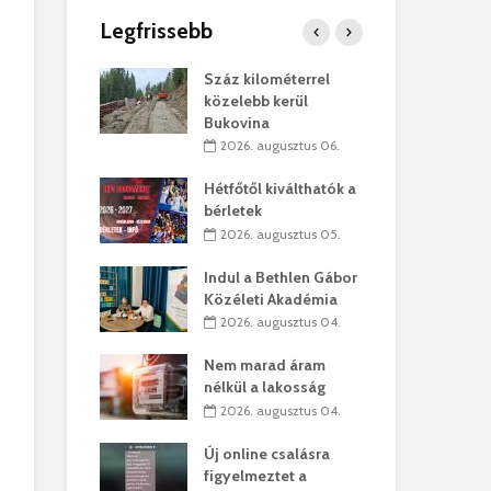
Legfrissebb
os kapunyitás
Száz kilométerrel
Hiv
-kastélyban
közelebb kerül
a T
Bukovina
augusztus 01.
2
2026. augusztus 06.
kó – Büllögi
Eur
atása
Hétfőtől kiválthatók a
úr 
bérletek
augusztus 01.
2
2026. augusztus 05.
feltámadást!
Bol
Indul a Bethlen Gábor
augusztus 01.
2
Közéleti Akadémia
2026. augusztus 04.
ervezetek:
Civ
t okok állnak
öss
Nem marad áram
laelhagyás
az 
nélkül a lakosság
ben
hát
2026. augusztus 04.
lius 31.
2
Új online csalásra
ó lejből
1,7
figyelmeztet a