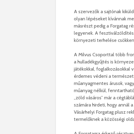
A szervezők a sajtónak kiküld
olyan lépéseket kívánnak me
másrészt pedig a Forgatag ré
legyenek. A fesztiválzöldítés
környezeti terhelése csökken
A Milvus Csoporttal több fron
a hulladékgyűjtés is környez
játékokkal, foglalkozásokkal 
érdemes védeni a természete
műanyagmentes árusok, vagyi
műanyag nélkül, fenntartható
„zöld vásáros” már a cégtáblá
számára hirdeti, hogy annál 
Vásárhelyi Forgatag plusz re
termelőknek a közösségi olda
A Forgatagra érkező résztvevő