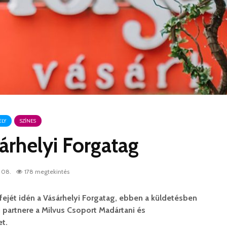
LY
SZÍNES
árhelyi Forgatag
 08.
178 megtekintés
a fejét idén a Vásárhelyi Forgatag, ebben a küldetésben
partnere a Milvus Csoport Madártani és
t.