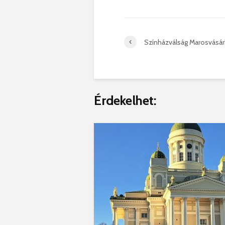
Színházválság Marosvásá
Érdekelhet: