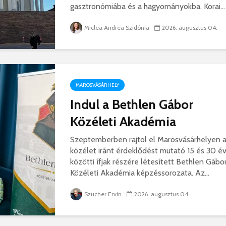
gasztronómiába és a hagyományokba. Korai...
hibás, csak a gyermek
35 éves
nem!
marosvás
Miclea Andrea Szidónia
2026. augusztus 04.
14 581 megtekintés
6 343 
Máris bezárták a
Megtalá
Víkend medencéit!
Abigélt
8 791 megtekintés
6 070 
MAROSVÁSÁRHELY
Négy halálos
Félig-me
áldozatot követelt a
Wizz Air
Indul a Bethlen Gábor
gernyeszegi baleset –
5 729 
Közéleti Akadémia
FRISSÍTVE
8 568 megtekintés
Szeptemberben rajtol el Marosvásárhelyen 
közélet iránt érdeklődést mutató 15 és 30 é
közötti ífjak részére létesített Bethlen Gábo
Közéleti Akadémia képzéssorozata. Az...
Szucher Ervin
2026. augusztus 04.