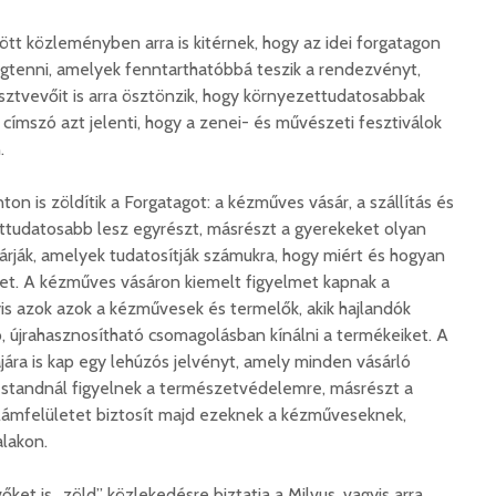
ött közleményben arra is kitérnek, hogy az idei forgatagon
gtenni, amelyek fenntarthatóbbá teszik a rendezvényt,
sztvevőit is arra ösztönzik, hogy környezettudatosabbak
 címszó azt jelenti, hogy a zenei- és művészeti fesztiválok
.
ton is zöldítik a Forgatagot: a kézműves vásár, a szállítás és
ettudatosabb lesz egyrészt, másrészt a gyerekeket olyan
várják, amelyek tudatosítják számukra, hogy miért és hogyan
t. A kézműves vásáron kiemelt figyelmet kapnak a
s azok azok a kézművesek és termelők, akik hajlandók
, újrahasznosítható csomagolásban kínálni a termékeiket. A
jára is kap egy lehúzós jelvényt, amely minden vásárló
a standnál figyelnek a természetvédelemre, másrészt a
klámfelületet biztosít majd ezeknek a kézműveseknek,
lakon.
ket is „zöld” közlekedésre biztatja a Milvus, vagyis arra,