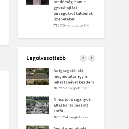
sítik tovább a
kor
rendőrség: hamis
sárhelyi
mar
gyorshajtási
ret
rep
bírságokról küldenek
üzeneteket
úlius 30.
2
2026. augusztus 04.
Legolvasottabb
ges Korda
Az igazgató, aki
Fer
Balázs Klári
megmutatta: így is
Gyö
lehet tanévet kezdeni
kon
megtekintés
29 611 megtekintés
vel
Nincs jól a cigányok
Kön
ött Bölöni
által bántalmazott
küs
sofőr
Lás
megtekintés
15 254 megtekintés
7
 a vonat egy
Anyuka: mindenki
Elg