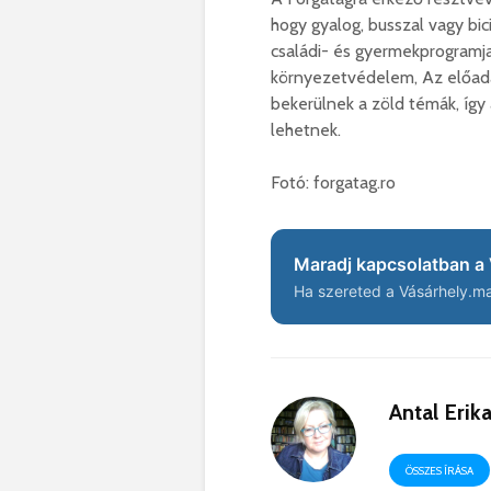
hogy gyalog, busszal vagy bic
családi- és gyermekprogramja
környezetvédelem, Az előadá
bekerülnek a zöld témák, íg
lehetnek.
Fotó: forgatag.ro
Maradj kapcsolatban a 
Ha szereted a Vásárhely.ma 
Antal Erik
ÖSSZES ÍRÁSA