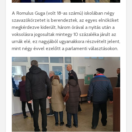
A Romulus Guga (volt 18-as számú) iskolában négy
szavazókörzetet is berendeztek, az egyes elnököket
megkérdezve kiderült, három órával a nyitás után a
voksolásra jogosultak mintegy 10 százaléka járult az
urnák elé, ez nagyjából ugyanakkora részvételt jelent,
mint négy évvel ezelőtt a parlamenti választásokon.