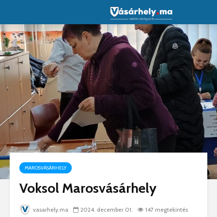
MAROSVÁSÁRHELY
Voksol Marosvásárhely
vasarhely.ma
2024. december 01.
147 megtekintés