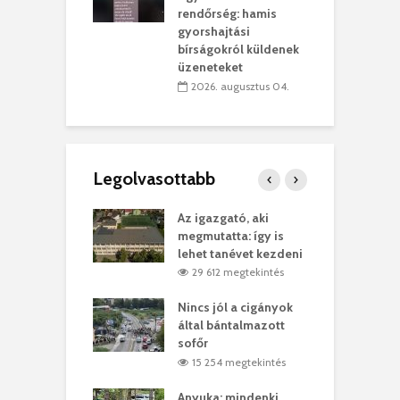
rűsítik tovább a
k
rendőrség: hamis
vásárhelyi
m
gyorshajtási
teret
r
bírságokról küldenek
üzeneteket
 július 30.
2026. augusztus 04.
Legolvasottabb
teges Korda
Az igazgató, aki
F
y–Balázs Klári
megmutatta: így is
G
rt
lehet tanévet kezdeni
k
0 megtekintés
29 612 megtekintés
eivel
Nincs jól a cigányok
K
ödött Bölöni
által bántalmazott
k
ó
sofőr
L
4 megtekintés
15 254 megtekintés
lt a vonat egy
Anyuka: mindenki
E