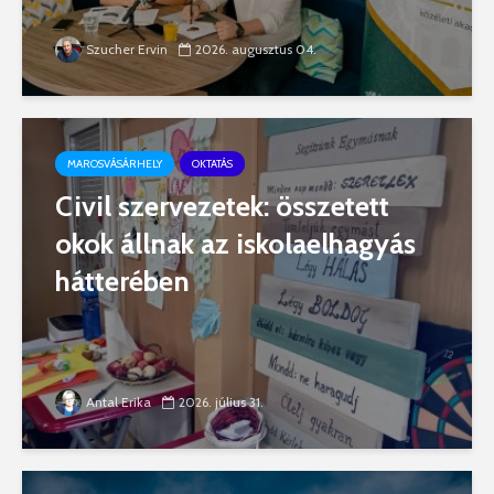
Szucher Ervin
2026. augusztus 04.
MAROSVÁSÁRHELY
OKTATÁS
Civil szervezetek: összetett
okok állnak az iskolaelhagyás
hátterében
Antal Erika
2026. július 31.