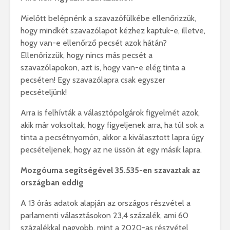
Mielőtt belépnénk a szavazófülkébe ellenőrizzük,
hogy mindkét szavazólapot kézhez kaptuk-e, illetve,
hogy van-e ellenőrző pecsét azok hátán?
Ellenőrizzük, hogy nincs más pecsét a
szavazólapokon, azt is, hogy van-e elég tinta a
pecséten! Egy szavazólapra csak egyszer
pecsételjünk!
Arra is felhívták a választópolgárok figyelmét azok,
akik már voksoltak, hogy figyeljenek arra, ha túl sok a
tinta a pecsétnyomón, akkor a kiválasztott lapra úgy
pecsételjenek, hogy az ne üssön át egy másik lapra.
Mozgóurna segítségével 35.535-en szavaztak az
országban eddig
A 13 órás adatok alapján az országos részvétel a
parlamenti választásokon 23,4 százalék, ami 60
százalékkal nagyobb, mint a 2020-as részvétel