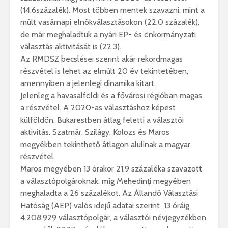
(14,6százalék). Most többen mentek szavazni, mint a
múlt vasárnapi elnökválasztásokon (22,0 százalék),
de már meghaladtuk a nyári EP- és önkormányzati
választás aktivitását is (22,3).
Az RMDSZ becslései szerint akár rekordmagas
részvétel is lehet az elmúlt 20 év tekintetében,
amennyiben a jelenlegi dinamika kitart.
Jelenleg a havasalföldi és a fővárosi régióban magas
a részvétel. A 2020-as választáshoz képest
külföldön, Bukarestben átlag feletti a választói
aktivitás. Szatmár, Szilágy, Kolozs és Maros
megyékben tekinthető átlagon alulinak a magyar
részvétel.
Maros megyében 13 órakor 21,9 százaléka szavazott
a választópolgároknak, míg Mehedinți megyében
meghaladta a 26 százalékot. Az Állandó Választási
Hatóság (AEP) valós idejű adatai szerint 13 óráig
4.208.929 választópolgár, a választói névjegyzékben