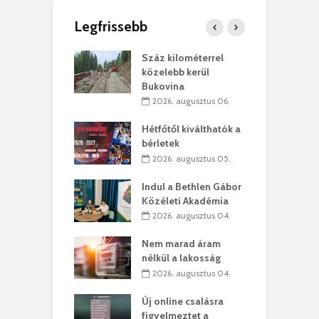
Legfrissebb
los kapunyitás
Száz kilométerrel
H
ki-kastélyban
közelebb kerül
a
Bukovina
. augusztus 01.
2026. augusztus 06.
ánkó – Büllögi
E
ogatása
Hétfőtől kiválthatók a
ú
bérletek
. augusztus 01.
2026. augusztus 05.
g feltámadást!
B
Indul a Bethlen Gábor
. augusztus 01.
Közéleti Akadémia
2026. augusztus 04.
szervezetek:
C
ett okok állnak
ö
Nem marad áram
kolaelhagyás
a
nélkül a lakosság
rében
h
2026. augusztus 04.
 július 31.
Új online csalásra
lió lejből
1
figyelmeztet a