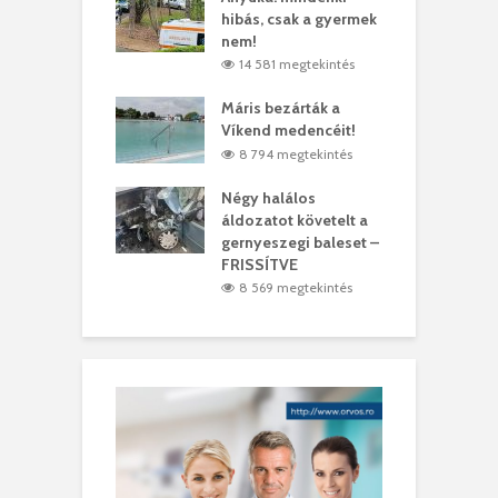
es
hibás, csak a gyermek
3
ásárhelyi férfit
nem!
m
4 megtekintés
14 581 megtekintés
lálták László
Máris bezárták a
M
t
Víkend medencéit!
A
1 megtekintés
8 794 megtekintés
meddig elszáll a
Négy halálos
F
ir
áldozatot követelt a
W
gernyeszegi baleset –
9 megtekintés
FRISSÍTVE
8 569 megtekintés