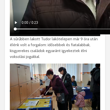
A sűrűbben lakott Tudor lakótelepen már 9 óra után
élénk volt a forgalom: idősebbek és fiatalabbak,
kisgyerekes családok egyaránt igyekeztek élni
voksolási jogukkal.