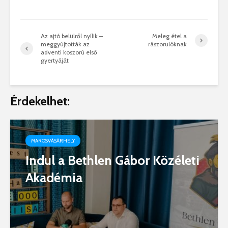
Az ajtó belülről nyílik –
Meleg étel a
meggyújtották az
rászorulóknak
adventi koszorú első
gyertyáját
Érdekelhet:
MAROSVÁSÁRHELY
Indul a Bethlen Gábor Közéleti
Akadémia