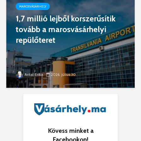
MAROSVÁSÁRHELY
1,7 millió lejből korszerűsítik
tovább a marosvásárhelyi
repülőteret
Antal Erika
2026. július 30.
Kövess minket a
Facebookon!