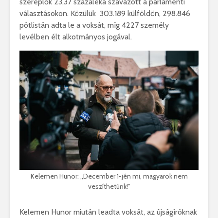
szereplők 23,37 százaléka szavazott a parlamenti
választásokon. Közülük 303.189 külföldön, 298.846
pótlistán adta le a voksát, míg 4227 személy
levélben élt alkotmányos jogával.
Kelemen Hunor: ,,December 1-jén mi, magyarok nem
veszíthetünk!”
Kelemen Hunor miután leadta voksát, az újságíróknak