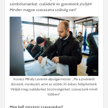
szimbólumainkat, családunk és gyerekeink jövőjét!
Minden magyar szavazatra szükség van!”
Kovács Mihály Levente alpolgármester: ,,Ma a jövőnkről
döntünk, mindazért, amit az utóbbi 35 évben felépítettünk.
Védjük meg családunkat, közösségünket, szavazzunk minél
többen!”
Mire kell vigyázni szavazáskor?