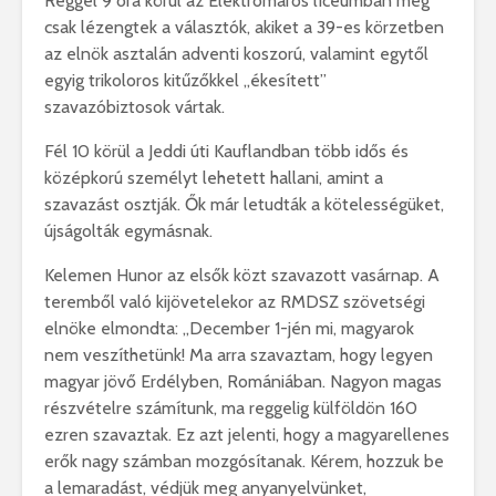
Reggel 9 óra körül az Elektromaros líceumban még
csak lézengtek a választók, akiket a 39-es körzetben
az elnök asztalán adventi koszorú, valamint egytől
egyig trikoloros kitűzőkkel „ékesített”
szavazóbiztosok vártak.
Fél 10 körül a Jeddi úti Kauflandban több idős és
középkorú személyt lehetett hallani, amint a
szavazást osztják. Ők már letudták a kötelességüket,
újságolták egymásnak.
Kelemen Hunor az elsők közt szavazott vasárnap. A
teremből való kijövetelekor az RMDSZ szövetségi
elnöke elmondta: „December 1-jén mi, magyarok
nem veszíthetünk! Ma arra szavaztam, hogy legyen
magyar jövő Erdélyben, Romániában. Nagyon magas
részvételre számítunk, ma reggelig külföldön 160
ezren szavaztak. Ez azt jelenti, hogy a magyarellenes
erők nagy számban mozgósítanak. Kérem, hozzuk be
a lemaradást, védjük meg anyanyelvünket,