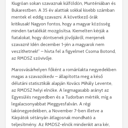
Kiugróan sokan szavaznak külföldön, Munténiában és
Bukarestben. A 35 év alattiak sokkal kisebb számban
mentek el eddig szavazni. A következő órák
kritikusak! Nagyon fontos, hogy a magyar közösség
minden tartalékát mozgósítsa. Kiemelten kérjük a
fiatalokat, hogy döntsenek jövőjükről, menjenek
szavazni! Idén december 1-jén a magyarok nem
veszíthetnek!” – hívta fel a figyelmet Csoma Botond,
az RMDSZ szóvivője.
Marosvásárhelyen főként a románlakta negyedekben
magas a szavazókedv – állapította meg a késő
délutáni statisztikák alapján Kovács Mihály Levente,
az RMDSZ helyi elnöke. A legmagasabb arányt az
Egyesülés negyedben és a Tudorban mérték, míg a
legalacsonyabbat Meggyesfalván. A régi
lakónegyedekben, a November 7-ben illetve a
Kárpátok sétányán átlagosnak mondható a
teljesítmény. Az RMDSZ-elnök mindenkit arra kér,