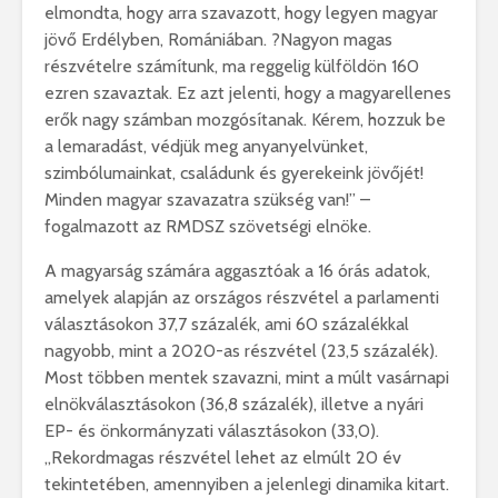
elmondta, hogy arra szavazott, hogy legyen magyar
jövő Erdélyben, Romániában. ?Nagyon magas
részvételre számítunk, ma reggelig külföldön 160
ezren szavaztak. Ez azt jelenti, hogy a magyarellenes
erők nagy számban mozgósítanak. Kérem, hozzuk be
a lemaradást, védjük meg anyanyelvünket,
szimbólumainkat, családunk és gyerekeink jövőjét!
Minden magyar szavazatra szükség van!” –
fogalmazott az RMDSZ szövetségi elnöke.
A magyarság számára aggasztóak a 16 órás adatok,
amelyek alapján az országos részvétel a parlamenti
választásokon 37,7 százalék, ami 60 százalékkal
nagyobb, mint a 2020-as részvétel (23,5 százalék).
Most többen mentek szavazni, mint a múlt vasárnapi
elnökválasztásokon (36,8 százalék), illetve a nyári
EP- és önkormányzati választásokon (33,0).
„Rekordmagas részvétel lehet az elmúlt 20 év
tekintetében, amennyiben a jelenlegi dinamika kitart.