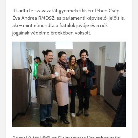
Itt adta le szavazatát gyermekei kíséretében Csép
Éva Andrea RMDSZ-es parlamenti képviselő-jelölt is,
aki – mint elmondta a fiatalok jövője és a nők
jogainak védelme érdekében voksolt.