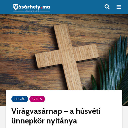
ORSZÁG
SZÍNES
Virágvasárnap – a húsvéti
ünnepkör nyitánya