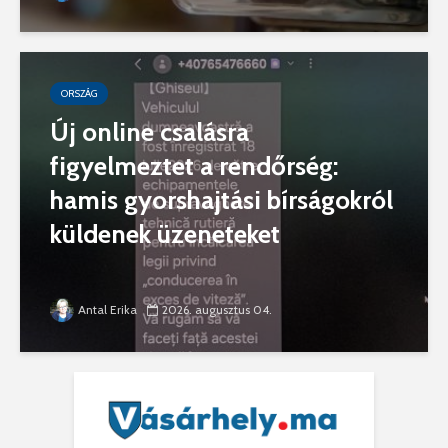
ORSZÁG
Új online csalásra
figyelmeztet a rendőrség:
hamis gyorshajtási bírságokról
küldenek üzeneteket
Antal Erika
2026. augusztus 04.