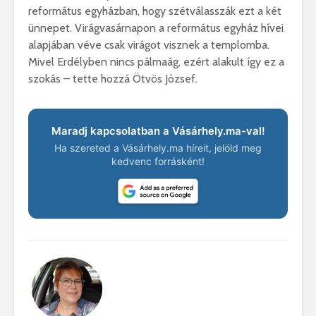
református egyházban, hogy szétválasszák ezt a két
ünnepet. Virágvasárnapon a református egyház hívei
alapjában véve csak virágot visznek a templomba.
Mivel Erdélyben nincs pálmaág, ezért alakult így ez a
szokás – tette hozzá Ötvös József.
Maradj kapcsolatban a Vásárhely.ma-val!
Ha szereted a Vásárhely.ma híreit, jelöld meg
kedvenc forrásként!