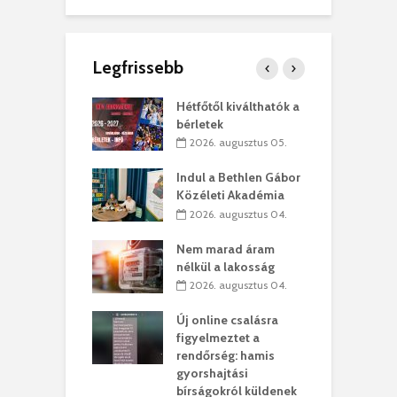
Legfrissebb
ánkó – Büllögi
Hétfőtől kiválthatók a
E
ogatása
bérletek
ú
. augusztus 01.
2026. augusztus 05.
g feltámadást!
Indul a Bethlen Gábor
B
Közéleti Akadémia
. augusztus 01.
2026. augusztus 04.
szervezetek:
C
Nem marad áram
ett okok állnak
ö
nélkül a lakosság
kolaelhagyás
a
2026. augusztus 04.
rében
h
Új online csalásra
 július 31.
figyelmeztet a
lió lejből
1
rendőrség: hamis
rűsítik tovább a
k
gyorshajtási
vásárhelyi
m
bírságokról küldenek