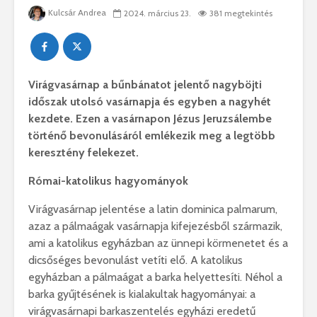
Kulcsár Andrea
2024. március 23.
381 megtekintés
Virágvasárnap a bűnbánatot jelentő nagyböjti
időszak utolsó vasárnapja és egyben a nagyhét
kezdete. Ezen a vasárnapon Jézus Jeruzsálembe
történő bevonulásáról emlékezik meg a legtöbb
keresztény felekezet.
Római-katolikus hagyományok
Virágvasárnap jelentése a latin dominica palmarum,
azaz a pálmaágak vasárnapja kifejezésből származik,
ami a katolikus egyházban az ünnepi körmenetet és a
dicsőséges bevonulást vetíti elő. A katolikus
egyházban a pálmaágat a barka helyettesíti. Néhol a
barka gyűjtésének is kialakultak hagyományai: a
virágvasárnapi barkaszentelés egyházi eredetű