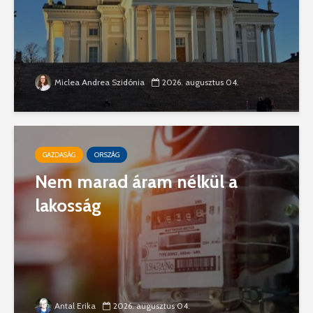
Miclea Andrea Szidónia
2026. augusztus 04.
GAZDASÁG
ORSZÁG
Nem marad áram nélkül a
lakosság
Antal Erika
2026. augusztus 04.