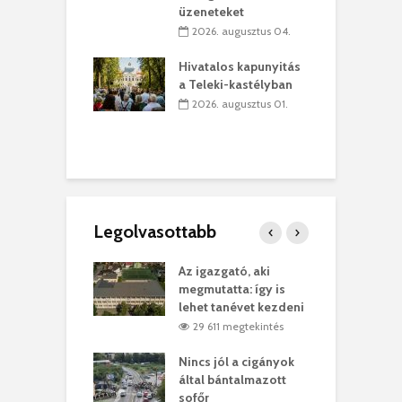
teret
r
üzeneteket
 július 30.
2026. augusztus 04.
sról múzeumba
P
Hivatalos kapunyitás
yílt a
–
a Teleki-kastélyban
dszeredai
N
2026. augusztus 01.
ásmúzeum
P
 július 30.
Legolvasottabb
teges Korda
Az igazgató, aki
F
y–Balázs Klári
megmutatta: így is
G
rt
lehet tanévet kezdeni
k
6 megtekintés
29 611 megtekintés
eivel
Nincs jól a cigányok
K
ödött Bölöni
által bántalmazott
k
ó
sofőr
L