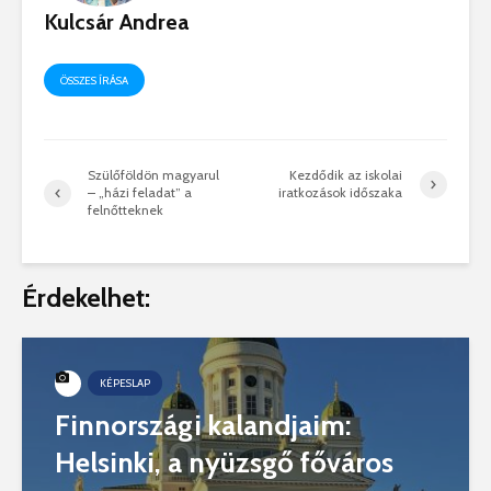
Kulcsár Andrea
ÖSSZES ÍRÁSA
Szülőföldön magyarul
Kezdődik az iskolai
– „házi feladat” a
iratkozások időszaka
felnőtteknek
Érdekelhet:
KÉPESLAP
Finnországi kalandjaim:
Helsinki, a nyüzsgő főváros