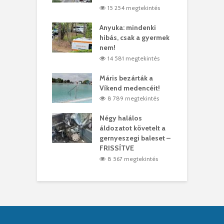
1 megtekintés
15 254 megtekintés
lt a vonat egy
Anyuka: mindenki
E
es
hibás, csak a gyermek
3
ásárhelyi férfit
nem!
m
3 megtekintés
14 581 megtekintés
lálták László
Máris bezárták a
M
t
Víkend medencéit!
A
0 megtekintés
8 789 megtekintés
meddig elszáll a
Négy halálos
F
ir
áldozatot követelt a
W
gernyeszegi baleset –
0 megtekintés
FRISSÍTVE
8 567 megtekintés