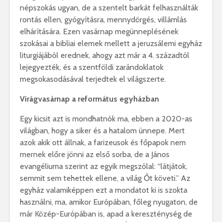
népszokás ugyan, de a szentelt barkát felhasználták
rontás ellen, gyógyításra, mennydörgés, villámlás
elhárítására. Ezen vasárnap megünneplésének
szokásai a bibliai elemek mellett a jeruzsálemi egyház
liturgiájából erednek, ahogy azt már a 4. századtól
lejegyezték, és a szentföldi zarándoklatok
megsokasodásával terjedtek el világszerte.
Virágvasárnap a református egyházban
Egy kicsit azt is mondhatnók ma, ebben a 2020-as
világban, hogy a siker és a hatalom ünnepe. Mert
azok akik ott állnak, a farizeusok és főpapok nem
mernek előre jönni az első sorba, de a János
evangéliuma szerint az egyik megszólal: “látjátok,
semmit sem tehettek ellene, a világ Őt követi.” Az
egyház valamiképpen ezt a mondatot ki is szokta
használni, ma, amikor Európában, főleg nyugaton, de
már Közép-Európában is, apad a kereszténység de