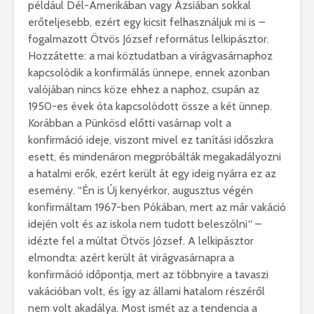
például Dél-Amerikában vagy Ázsiában sokkal
erőteljesebb, ezért egy kicsit felhasználjuk mi is –
fogalmazott Ötvös József református lelkipásztor.
Hozzátette: a mai köztudatban a virágvasárnaphoz
kapcsolódik a konfirmálás ünnepe, ennek azonban
valójában nincs köze ehhez a naphoz, csupán az
1950-es évek óta kapcsolódott össze a két ünnep.
Korábban a Pünkösd előtti vasárnap volt a
konfirmáció ideje, viszont mivel ez tanítási időszkra
esett, és mindenáron megpróbálták megakadályozni
a hatalmi erők, ezért került át egy ideig nyárra ez az
esemény. “Én is Új kenyérkor, augusztus végén
konfirmáltam 1967-ben Pókában, mert az már vakáció
idején volt és az iskola nem tudott beleszólni“ –
idézte fel a múltat Ötvös József. A lelkipásztor
elmondta: azért került át virágvasárnapra a
konfirmáció időpontja, mert az többnyire a tavaszi
vakációban volt, és így az állami hatalom részéről
nem volt akadálya. Most ismét az a tendencia a