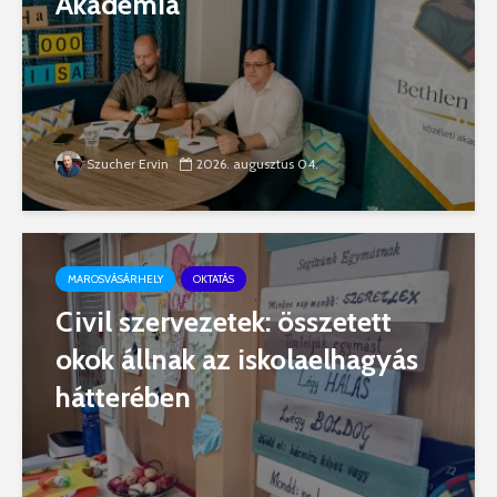
Akadémia
Szucher Ervin
2026. augusztus 04.
MAROSVÁSÁRHELY
OKTATÁS
Civil szervezetek: összetett
okok állnak az iskolaelhagyás
hátterében