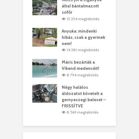
ödött Bölöni
által bántalmazott
k
ó
sofőr
L
4 megtekintés
15 254 megtekintés
lt a vonat egy
Anyuka: mindenki
E
es
hibás, csak a gyermek
3
ásárhelyi férfit
nem!
m
4 megtekintés
14 581 megtekintés
lálták László
Máris bezárták a
M
t
Víkend medencéit!
A
1 megtekintés
8 794 megtekintés
meddig elszáll a
Négy halálos
F
ir
áldozatot követelt a
W
gernyeszegi baleset –
9 megtekintés
FRISSÍTVE
8 569 megtekintés