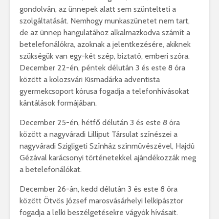
gondolván, az ünnepek alatt sem szüntelteti a
szolgáltatását. Nemhogy munkaszünetet nem tart,
de az ünnep hangulatához alkalmazkodva számít a
betelefonálókra, azoknak a jelentkezésére, akiknek
szükségük van egy-két szép, biztató, emberi szóra.
December
22-én, péntek délután 3 és este 8 óra
között a kolozsvári Kismadárka adventista
gyermekcsoport kórusa fogadja a telefonhívásokat
kántálások formájában.
December 25-én,
hétfő délután 3 és este 8 óra
között a nagyváradi Lilliput Társulat színészei a
nagyváradi Szigligeti Színház színművészével, Hajdú
Gézával karácsonyi történetekkel ajándékozzák meg
a betelefonálókat.
December 26-án,
kedd délután 3 és este 8 óra
között Ötvös József marosvásárhelyi lelkipásztor
fogadja a lelki beszélgetésekre vágyók hívásait.