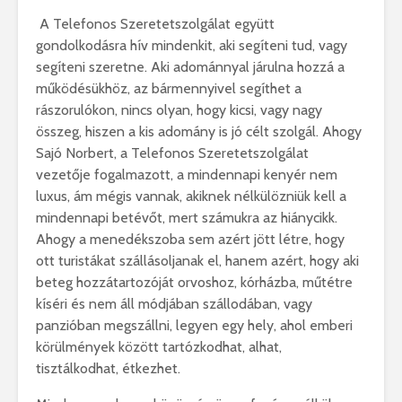
A
Telefonos Szeretetszolgálat együtt
gondolkodásra hív mindenkit, aki segíteni tud, vagy
segíteni szeretne. Aki adománnyal járulna hozzá a
működésükhöz, az bármennyivel segíthet a
rászorulókon, nincs olyan, hogy kicsi, vagy nagy
összeg, hiszen a kis adomány is jó célt szolgál. Ahogy
Sajó Norbert, a Telefonos Szeretetszolgálat
vezetője fogalmazott, a mindennapi kenyér nem
luxus, ám mégis vannak, akiknek nélkülözniük kell a
mindennapi betévőt, mert számukra az hiánycikk.
Ahogy a menedékszoba sem azért jött létre, hogy
ott turistákat szállásoljanak el, hanem azért, hogy aki
beteg hozzátartozóját orvoshoz, kórházba, műtétre
kíséri és nem áll módjában szállodában, vagy
panzióban megszállni, legyen egy hely, ahol emberi
körülmények között tartózkodhat, alhat,
tisztálkodhat, étkezhet.