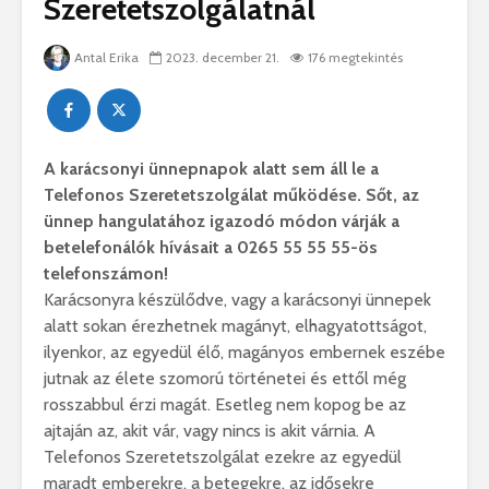
Szeretetszolgálatnál
Antal Erika
2023. december 21.
176 megtekintés
A karácsonyi ünnepnapok alatt sem áll le a
Telefonos Szeretetszolgálat működése. Sőt, az
ünnep hangulatához igazodó módon várják a
betelefonálók hívásait a 0265 55 55 55-ös
telefonszámon!
Karácsonyra készülődve, vagy a karácsonyi ünnepek
alatt sokan érezhetnek magányt, elhagyatottságot,
ilyenkor, az egyedül élő, magányos embernek eszébe
jutnak az élete szomorú történetei és ettől még
rosszabbul érzi magát. Esetleg nem kopog be az
ajtaján az, akit vár, vagy nincs is akit várnia. A
Telefonos Szeretetszolgálat ezekre az egyedül
maradt emberekre, a betegekre, az idősekre