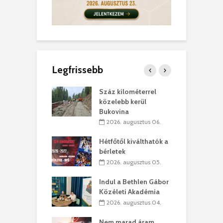
Legfrissebb
los kapunyitás
Száz kilométerrel
H
ki-kastélyban
közelebb kerül
a
Bukovina
. augusztus 01.
2026. augusztus 06.
ánkó – Büllögi
E
ogatása
Hétfőtől kiválthatók a
ú
bérletek
. augusztus 01.
2026. augusztus 05.
g feltámadást!
B
Indul a Bethlen Gábor
. augusztus 01.
Közéleti Akadémia
2026. augusztus 04.
szervezetek:
C
ett okok állnak
ö
Nem marad áram