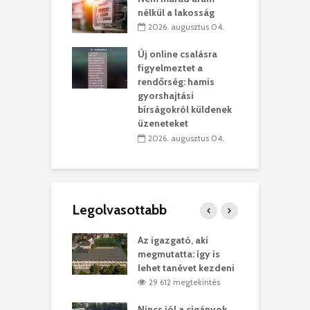
kolaelhagyás
a
nélkül a lakosság
rében
h
2026. augusztus 04.
 július 31.
Új online csalásra
lió lejből
1
figyelmeztet a
rűsítik tovább a
k
rendőrség: hamis
vásárhelyi
m
gyorshajtási
teret
r
bírságokról küldenek
üzeneteket
 július 30.
2026. augusztus 04.
Legolvasottabb
teges Korda
Az igazgató, aki
F
y–Balázs Klári
megmutatta: így is
G
rt
lehet tanévet kezdeni
k
0 megtekintés
29 612 megtekintés
eivel
Nincs jól a cigányok
K