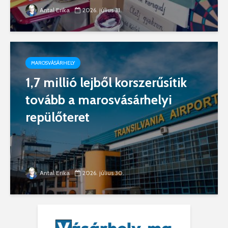
Antal Erika
2026. július 31.
MAROSVÁSÁRHELY
1,7 millió lejből korszerűsítik
tovább a marosvásárhelyi
repülőteret
Antal Erika
2026. július 30.