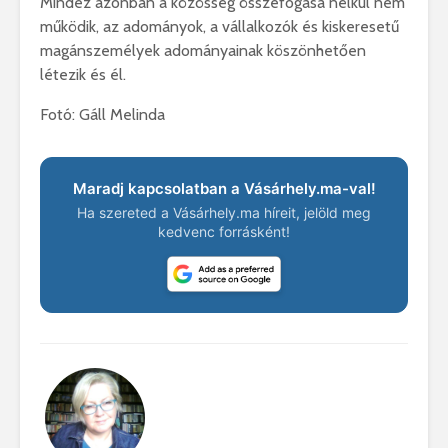
Mindez azonban a közösség összefogása nélkül nem
működik, az adományok, a vállalkozók és kiskeresetű
magánszemélyek adományainak köszönhetően
létezik és él.
Fotó: Gáll Melinda
Maradj kapcsolatban a Vásárhely.ma-val!
Ha szereted a Vásárhely.ma híreit, jelöld meg
kedvenc forrásként!