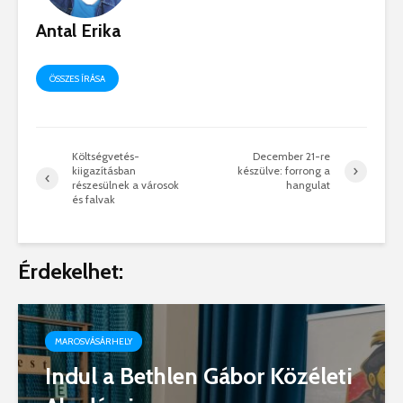
Antal Erika
ÖSSZES ÍRÁSA
Költségvetés-
December 21-re
kiigazításban
készülve: forrong a
részesülnek a városok
hangulat
és falvak
Érdekelhet:
MAROSVÁSÁRHELY
Indul a Bethlen Gábor Közéleti