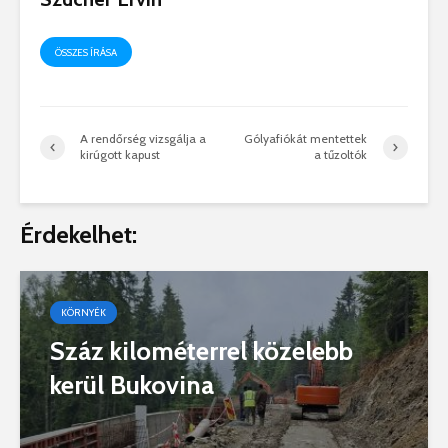
ÖSSZES ÍRÁSA
A rendőrség vizsgálja a
Gólyafiókát mentettek
kirúgott kapust
a tűzoltók
Érdekelhet:
KÖRNYÉK
Száz kilométerrel közelebb
kerül Bukovina