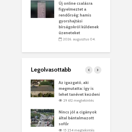
Új online csalásra
lió lejből
1
figyelmeztet a
rűsítik tovább a
k
rendőrség: hamis
vásárhelyi
m
gyorshajtási
teret
r
bírságokról küldenek
üzeneteket
 július 30.
2026. augusztus 04.
Legolvasottabb
teges Korda
Az igazgató, aki
F
y–Balázs Klári
megmutatta: így is
G
rt
lehet tanévet kezdeni
k
0 megtekintés
29 612 megtekintés
eivel
Nincs jól a cigányok
K
ödött Bölöni
által bántalmazott
k
ó
sofőr
L
4 megtekintés
15 254 megtekintés