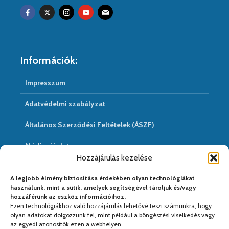
Információk:
Impresszum
Adatvédelmi szabályzat
Általános Szerződési Feltételek (ÁSZF)
Médiaajánlat
Hozzájárulás kezelése
Hírarchivum
A legjobb élmény biztosítása érdekében olyan technológiákat
használunk, mint a sütik, amelyek segítségével tároljuk és/vagy
hozzáférünk az eszköz információihoz.
Ezen technológiákhoz való hozzájárulás lehetővé teszi számunkra, hogy
Médiapartnereink:
olyan adatokat dolgozzunk fel, mint például a böngészési viselkedés vagy
az egyedi azonosítók ezen a webhelyen.