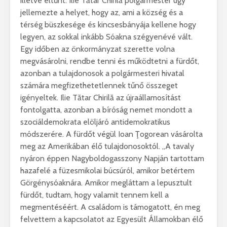
illetve eltűnt. Ilie Tătar Chirilă polgármester úgy
jellemezte a helyet, hogy az, ami a község és a
térség büszkesége és kincsesbányája kellene hogy
legyen, az sokkal inkább Sóakna szégyenévé vált.
Egy időben az önkormányzat szerette volna
megvásárolni, rendbe tenni és működtetni a fürdőt,
azonban a tulajdonosok a polgármesteri hivatal
számára megfizethetetlennek tűnő összeget
igényeltek. Ilie Tătar Chirilă az újraállamosítást
fontolgatta, azonban a bíróság nemet mondott a
szociáldemokrata elöljáró antidemokratikus
módszerére. A fürdőt végül Ioan Ţogorean vásárolta
meg az Amerikában élő tulajdonosoktól. „A tavaly
nyáron éppen Nagyboldogasszony Napján tartottam
hazafelé a füzesmikolai búcsúról, amikor betértem
Görgénysóaknára. Amikor megláttam a lepusztult
fürdőt, tudtam, hogy valamit tennem kell a
megmentéséért. A családom is támogatott, én meg
felvettem a kapcsolatot az Egyesült Államokban élő