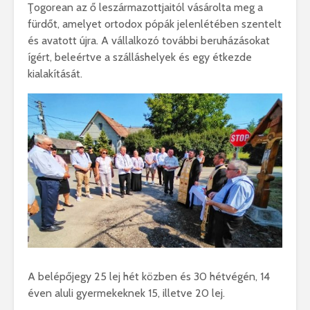
Ţogorean az ő leszármazottjaitól vásárolta meg a
fürdőt, amelyet ortodox pópák jelenlétében szentelt
és avatott újra. A vállalkozó további beruházásokat
ígért, beleértve a szálláshelyek és egy étkezde
kialakítását.
A belépőjegy 25 lej hét közben és 30 hétvégén, 14
éven aluli gyermekeknek 15, illetve 20 lej.