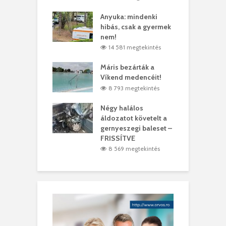
lt a vonat egy
Anyuka: mindenki
E
es
hibás, csak a gyermek
3
ásárhelyi férfit
nem!
m
4 megtekintés
14 581 megtekintés
lálták László
Máris bezárták a
M
t
Víkend medencéit!
A
0 megtekintés
8 793 megtekintés
meddig elszáll a
Négy halálos
F
ir
áldozatot követelt a
W
gernyeszegi baleset –
9 megtekintés
FRISSÍTVE
8 569 megtekintés