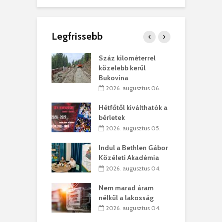
Legfrissebb
los kapunyitás
Száz kilométerrel
H
ki-kastélyban
közelebb kerül
a
Bukovina
. augusztus 01.
2026. augusztus 06.
ánkó – Büllögi
E
ogatása
Hétfőtől kiválthatók a
ú
bérletek
. augusztus 01.
2026. augusztus 05.
g feltámadást!
B
Indul a Bethlen Gábor
. augusztus 01.
Közéleti Akadémia
2026. augusztus 04.
szervezetek:
C
ett okok állnak
ö
Nem marad áram
kolaelhagyás
a
nélkül a lakosság
rében
h
2026. augusztus 04.
 július 31.