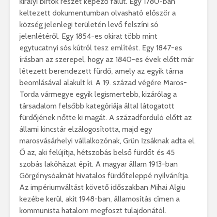
királyi birtok részét képező falut. Egy 1780-ban
keltezett dokumentumban olvasható először a
község jelenlegi területén levő felszíni só
jelenlétéről. Egy 1854-es okirat több mint
egytucatnyi sós kútról tesz említést. Egy 1847-es
írásban az szerepel, hogy az 1840-es évek előtt már
létezett berendezett fürdő, amely az egyik tárna
beomlásával alakult ki. A 19. század végére Maros-
Torda vármegye egyik legismertebb, kizárólag a
társadalom felsőbb kategóriája által látogatott
fürdőjének nőtte ki magát. A századforduló előtt az
állami kincstár elzálogosította, majd egy
marosvásárhelyi vállalkozónak, Grün Izsáknak adta el.
Ő az, aki felújítja, hétszobás belső fürdőt és 45
szobás lakóházat épít. A magyar állam 1913-ban
Görgénysóaknát hivatalos fürdőteleppé nyilvánítja.
Az impériumváltást követő időszakban Mihai Algiu
kezébe kerül, akit 1948-ban, államosítás címen a
kommunista hatalom megfoszt tulajdonától.