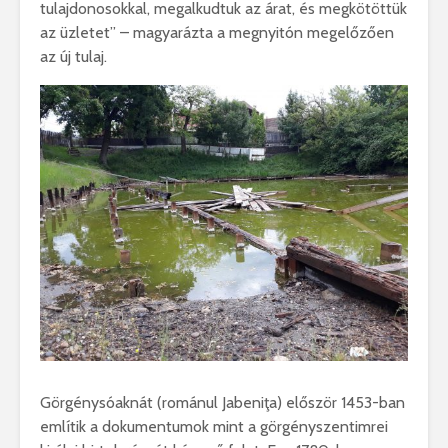
tulajdonosokkal, megalkudtuk az árat, és megkötöttük
az üzletet” – magyarázta a megnyitón megelőzően
az új tulaj.
Görgénysóaknát (románul Jabeniţa) először 1453-ban
említik a dokumentumok mint a görgényszentimrei