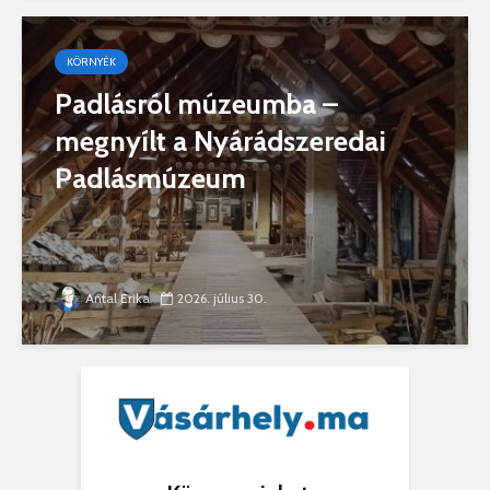
KÖRNYÉK
Padlásról múzeumba –
megnyílt a Nyárádszeredai
Padlásmúzeum
Antal Erika
2026. július 30.