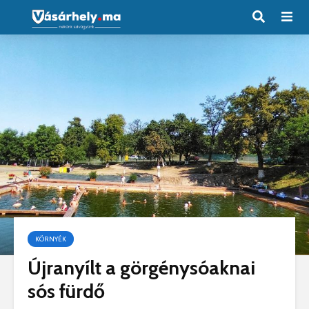
KÖRNYÉK
Újranyílt a görgénysóaknai
sós fürdő