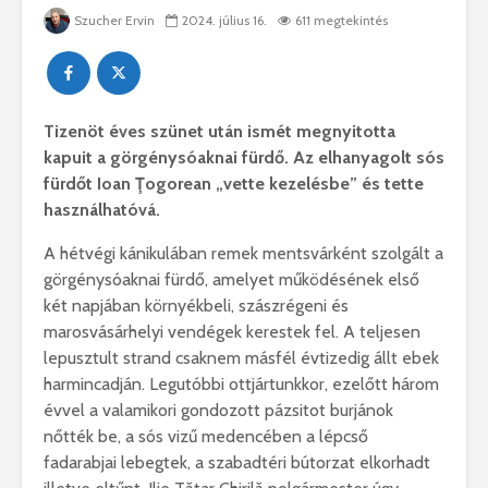
Szucher Ervin
2024. július 16.
611 megtekintés
Tizenöt éves szünet után ismét megnyitotta
kapuit a görgénysóaknai fürdő. Az elhanyagolt sós
fürdőt Ioan Ţogorean „vette kezelésbe” és tette
használhatóvá.
A hétvégi kánikulában remek mentsvárként szolgált a
görgénysóaknai fürdő, amelyet működésének első
két napjában környékbeli, szászrégeni és
marosvásárhelyi vendégek kerestek fel. A teljesen
lepusztult strand csaknem másfél évtizedig állt ebek
harmincadján. Legutóbbi ottjártunkkor, ezelőtt három
évvel a valamikori gondozott pázsitot burjánok
nőtték be, a sós vizű medencében a lépcső
fadarabjai lebegtek, a szabadtéri bútorzat elkorhadt