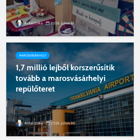
Antal Erika
2026. július 31.
MAROSVÁSÁRHELY
1,7 millió lejből korszerűsítik
tovább a marosvásárhelyi
repülőteret
Antal Erika
2026. július 30.