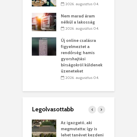
2026. augusztus 04.
szervezetek:
C
ett okok állnak
ö
Nem marad áram
kolaelhagyás
a
nélkül a lakosság
rében
h
2026. augusztus 04.
 július 31.
Új online csalásra
lió lejből
1
figyelmeztet a
rűsítik tovább a
k
rendőrség: hamis
vásárhelyi
m
gyorshajtási
teret
r
bírságokról küldenek
üzeneteket
 július 30.
2026. augusztus 04.
Legolvasottabb
teges Korda
Az igazgató, aki
F
y–Balázs Klári
megmutatta: így is
G
rt
lehet tanévet kezdeni
k