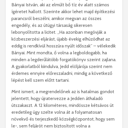
Bányai István, aki az elmúlt bő tíz év alatt számos
ígéretet hallott. Szerinte akkor lehet majd építkezési
parancsról beszélni, amikor megvan az összes
engedély, és az útügyi társaság sikeresen
lebonyolította a licitet. „Ha azonban megóvják a
közbeszerzési eljárást, újabb évekig elhúzódhat az
eddig is rendkívül hosszúra nyúlt időszak” – vélekedik
Bányai. Mint mondta, ő volna a legboldogabb, ha
minden a legderűlátóbb forgatókönyv szerint zajlana.
A gyakorlatból kiindulva, Jedd elöljárója szerint nem
érdemes ennyire előreszaladni, mindig a következő
lépést kell szem előtt tartani.
Mint ismert, a megrendelőnek az is hatalmas gondot
jelentett, hogy újratervezze a Jedden áthaladó
útszakaszt. A 12 kilométeres, mindössze kétsávos út
eredetileg úgy szelte volna át a folyamatosan
növekvő és terjeszkedő községközpontot, hogy sem
le-, sem feljárót nem biztosított volna a