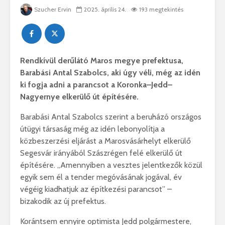
Szucher Ervin
2025. április 24.
193 megtekintés
Rendkívül derűlátó Maros megye prefektusa,
Barabási Antal Szabolcs, aki úgy véli, még az idén
ki fogja adni a parancsot a Koronka–Jedd–
Nagyernye elkerülő út építésére.
Barabási Antal Szabolcs szerint a beruházó országos
útügyi társaság még az idén lebonyolítja a
közbeszerzési eljárást a Marosvásárhelyt elkerülő
Segesvár irányából Szászrégen felé elkerülő út
építésére. „Amennyiben a vesztes jelentkezők közül
egyik sem él a tender megóvásának jogával, év
végéig kiadhatjuk az építkezési parancsot” –
bizakodik az új prefektus.
Korántsem ennyire optimista Jedd polgármestere,