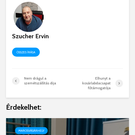
Szucher Ervin
ÖSSZES ÍRÁSA
Nem drágul a
Elhunyt a
szemétszállítás díja
kosárlabdacsapat
főtámogatója
Érdekelhet:
MAROSVÁSÁRHELY