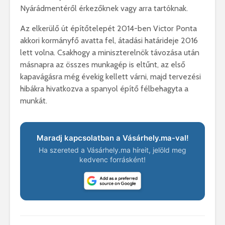
Nyárádmentéről érkezőknek vagy arra tartóknak.
Az elkerülő út építőtelepét 2014-ben Victor Ponta
akkori kormányfő avatta fel, átadási határideje 2016
lett volna. Csakhogy a miniszterelnök távozása után
másnapra az összes munkagép is eltűnt, az első
kapavágásra még évekig kellett várni, majd tervezési
hibákra hivatkozva a spanyol építő félbehagyta a
munkát.
Maradj kapcsolatban a Vásárhely.ma-val!
Ha szereted a Vásárhely.ma híreit, jelöld meg
kedvenc forrásként!