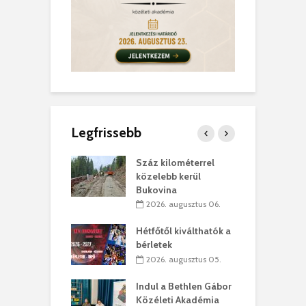
Legfrissebb
los kapunyitás
Száz kilométerrel
H
ki-kastélyban
közelebb kerül
a
Bukovina
. augusztus 01.
2026. augusztus 06.
ánkó – Büllögi
E
ogatása
Hétfőtől kiválthatók a
ú
bérletek
. augusztus 01.
2026. augusztus 05.
g feltámadást!
B
Indul a Bethlen Gábor
. augusztus 01.
Közéleti Akadémia