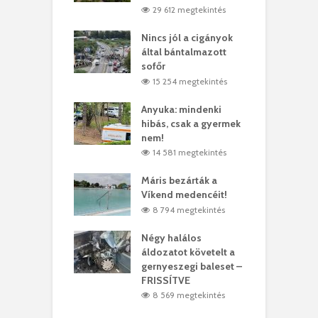
0 megtekintés
29 612 megtekintés
eivel
Nincs jól a cigányok
K
ödött Bölöni
által bántalmazott
k
ó
sofőr
L
4 megtekintés
15 254 megtekintés
lt a vonat egy
Anyuka: mindenki
E
es
hibás, csak a gyermek
3
ásárhelyi férfit
nem!
m
4 megtekintés
14 581 megtekintés
lálták László
Máris bezárták a
M
t
Víkend medencéit!
A
1 megtekintés
8 794 megtekintés
meddig elszáll a
Négy halálos
F
ir
áldozatot követelt a
W
gernyeszegi baleset –
9 megtekintés
FRISSÍTVE
8 569 megtekintés