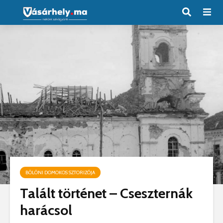
BÖLÖNI DOMOKOS SZTORIZÓJA
Talált történet – Cseszternák
harácsol