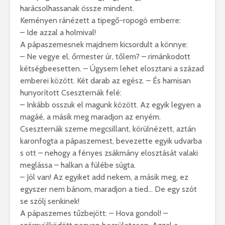
harácsolhassanak össze mindent.
Keményen ránézett a tipegő-ropogó emberre:
– Ide azzal a holmival!
A pápaszemesnek majdnem kicsordult a könnye:
– Ne vegye el, őrmester úr, tőlem? – rimánkodott
kétségbeesetten. – Úgysem lehet elosztani a század
emberei között. Két darab az egész. – És hamisan
hunyorított Cseszternák felé:
– Inkább osszuk el magunk között. Az egyik legyen a
magáé, a másik meg maradjon az enyém.
Cseszternák szeme megcsillant, körülnézett, aztán
karonfogta a pápaszemest, bevezette egyik udvarba
s ott – nehogy a fényes zsákmány elosztását valaki
meglássa – halkan a fülébe súgta.
– Jól van! Az egyiket add nekem, a másik meg, ez
egyszer nem bánom, maradjon a tied… De egy szót
se szólj senkinek!
A pápaszemes tűzbejött: – Hova gondol! –