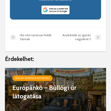
Ida néni tanácsai Fedák
Anekdoták az igazán
Sárinak
nagyokról 5
Érdekelhet:
BÖLÖNI DOMOKOS SZTORIZÓJA
Európánkó – Büllögi úr
látogatása