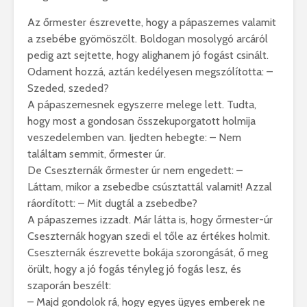
Az őrmester észrevette, hogy a pápaszemes valamit
a zsebébe gyömöszölt. Boldogan mosolygó arcáról
pedig azt sejtette, hogy alighanem jó fogást csinált.
Odament hozzá, aztán kedélyesen megszólította: –
Szeded, szeded?
A pápaszemesnek egyszerre melege lett. Tudta,
hogy most a gondosan összekuporgatott holmija
veszedelemben van. Ijedten hebegte: – Nem
találtam semmit, őrmester úr.
De Cseszternák őrmester úr nem engedett: –
Láttam, mikor a zsebedbe csúsztattál valamit! Azzal
ráordított: – Mit dugtál a zsebedbe?
A pápaszemes izzadt. Már látta is, hogy őrmester-úr
Cseszternák hogyan szedi el tőle az értékes holmit.
Cseszternák észrevette bokája szorongását, ő meg
örült, hogy a jó fogás tényleg jó fogás lesz, és
szaporán beszélt:
– Majd gondolok rá, hogy egyes ügyes emberek ne