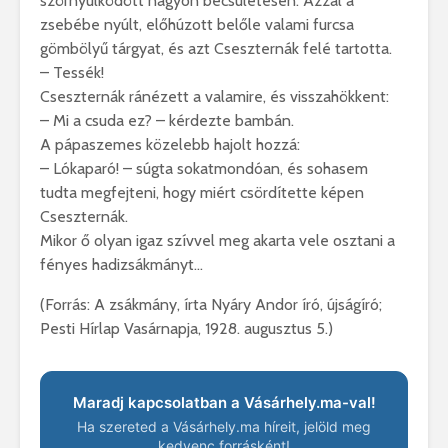
szörnyülködött nagyon becsületesen. Azzal a
zsebébe nyúlt, előhúzott belőle valami furcsa
gömbölyű tárgyat, és azt Cseszternák felé tartotta.
– Tessék!
Cseszternák ránézett a valamire, és visszahökkent:
– Mi a csuda ez? – kérdezte bambán.
A pápaszemes közelebb hajolt hozzá:
– Lókaparó! – súgta sokatmondóan, és sohasem
tudta megfejteni, hogy miért csördítette képen
Cseszternák.
Mikor ő olyan igaz szívvel meg akarta vele osztani a
fényes hadizsákmányt…
(Forrás: A zsákmány, írta Nyáry Andor író, újságíró;
Pesti Hírlap Vasárnapja, 1928. augusztus 5.)
Maradj kapcsolatban a Vásárhely.ma-val!
Ha szereted a Vásárhely.ma híreit, jelöld meg
kedvenc forrásként!