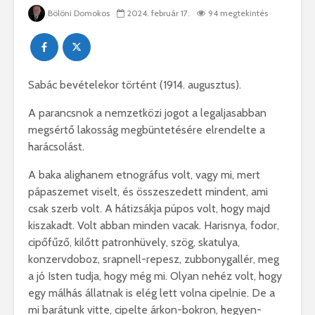
Bölöni Domokos
2024. február 17.
94 megtekintés
Sabác bevételekor történt (1914. augusztus).
A parancsnok a nemzetközi jogot a legaljasabban
megsértő lakosság megbüntetésére elrendelte a
harácsolást.
A baka alighanem etnográfus volt, vagy mi, mert
pápaszemet viselt, és összeszedett mindent, ami
csak szerb volt. A hátizsákja púpos volt, hogy majd
kiszakadt. Volt abban minden vacak. Harisnya, fodor,
cipőfűző, kilőtt patronhüvely, szög, skatulya,
konzervdoboz, srapnell-repesz, zubbonygallér, meg
a jó Isten tudja, hogy még mi. Olyan nehéz volt, hogy
egy málhás állatnak is elég lett volna cipelnie. De a
mi barátunk vitte, cipelte árkon-bokron, hegyen-