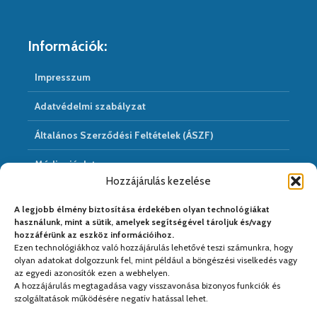
Információk:
Impresszum
Adatvédelmi szabályzat
Általános Szerződési Feltételek (ÁSZF)
Médiaajánlat
Hozzájárulás kezelése
Hírarchivum
A legjobb élmény biztosítása érdekében olyan technológiákat
használunk, mint a sütik, amelyek segítségével tároljuk és/vagy
hozzáférünk az eszköz információihoz.
Ezen technológiákhoz való hozzájárulás lehetővé teszi számunkra, hogy
Médiapartnereink:
olyan adatokat dolgozzunk fel, mint például a böngészési viselkedés vagy
az egyedi azonosítók ezen a webhelyen.
A hozzájárulás megtagadása vagy visszavonása bizonyos funkciók és
szolgáltatások működésére negatív hatással lehet.