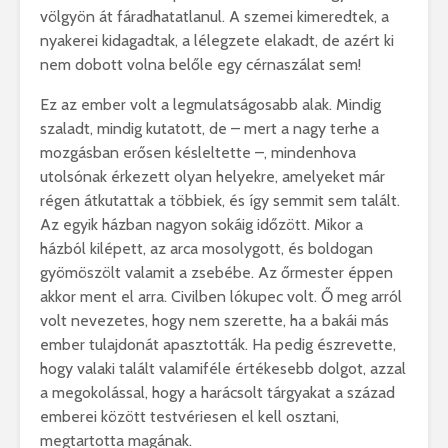
völgyön át fáradhatatlanul. A szemei kimeredtek, a
nyakerei kidagadtak, a lélegzete elakadt, de azért ki
nem dobott volna belőle egy cérnaszálat sem!
Ez az ember volt a legmulatságosabb alak. Mindig
szaladt, mindig kutatott, de – mert a nagy terhe a
mozgásban erősen késleltette –, mindenhova
utolsónak érkezett olyan helyekre, amelyeket már
régen átkutattak a többiek, és így semmit sem talált.
Az egyik házban nagyon sokáig időzött. Mikor a
házból kilépett, az arca mosolygott, és boldogan
gyömöszölt valamit a zsebébe. Az őrmester éppen
akkor ment el arra. Civilben lókupec volt. Ő meg arról
volt nevezetes, hogy nem szerette, ha a bakái más
ember tulajdonát apasztották. Ha pedig észrevette,
hogy valaki talált valamiféle értékesebb dolgot, azzal
a megokolással, hogy a harácsolt tárgyakat a század
emberei között testvériesen el kell osztani,
megtartotta magának.