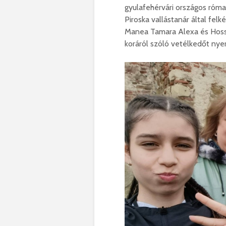
gyulafehérvári országos róma
Piroska vallástanár által felk
Manea Tamara Alexa és Hosszú
koráról szóló vetélkedőt nye