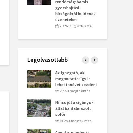
sítik tovább a
kor
rendőrség: hamis
sárhelyi
mar
gyorshajtási
ret
rep
bírságokról küldenek
üzeneteket
úlius 30.
2
2026. augusztus 04.
Legolvasottabb
ges Korda
Az igazgató, aki
Fer
Balázs Klári
megmutatta: így is
Gyö
lehet tanévet kezdeni
kon
megtekintés
29 611 megtekintés
vel
Nincs jól a cigányok
Kön
ött Bölöni
által bántalmazott
küs
sofőr
Lás
megtekintés
15 254 megtekintés
7
 a vonat egy
Anyuka: mindenki
Elg