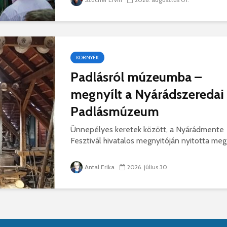
KÖRNYÉK
Padlásról múzeumba –
megnyílt a Nyárádszeredai
Padlásmúzeum
Ünnepélyes keretek között, a Nyárádmente
Fesztivál hivatalos megnyitóján nyitotta meg.
Antal Erika
2026. július 30.