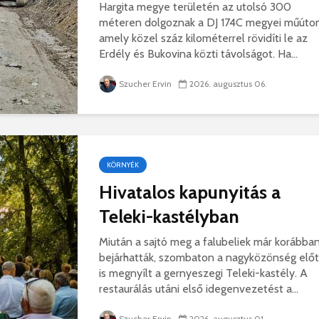
Hargita megye területén az utolsó 300
hibás, csak a gyermek
35 éves
méteren dolgoznak a DJ 174C megyei műúton
nem!
marosvás
amely közel száz kilométerrel rövidíti le az
14 581 megtekintés
6 343 
Erdély és Bukovina közti távolságot. Ha...
Máris bezárták a
Megtalá
Víkend medencéit!
Abigélt
Szucher Ervin
2026. augusztus 06.
8 790 megtekintés
6 070 
Négy halálos
Félig-me
áldozatot követelt a
Wizz Air
gernyeszegi baleset –
5 729 
KÖRNYÉK
FRISSÍTVE
8 568 megtekintés
Hivatalos kapunyitás a
Teleki-kastélyban
Miután a sajtó meg a falubeliek már korábba
bejárhatták, szombaton a nagyközönség előt
is megnyílt a gernyeszegi Teleki-kastély. A
restaurálás utáni első idegenvezetést a...
Szucher Ervin
2026. augusztus 01.