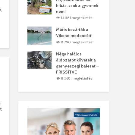
hibás, csak a gyermek
35 
,
árhelyi férfit
nem!
mar
megtekintés
14 581 megtekintés
6
lták László
Máris bezárták a
Meg
Víkend medencéit!
Abi
megtekintés
8 790 megtekintés
ddig elszáll a
Négy halálos
Fél
áldozatot követelt a
Wiz
gernyeszegi baleset –
megtekintés
5
FRISSÍTVE
8 568 megtekintés
n
t