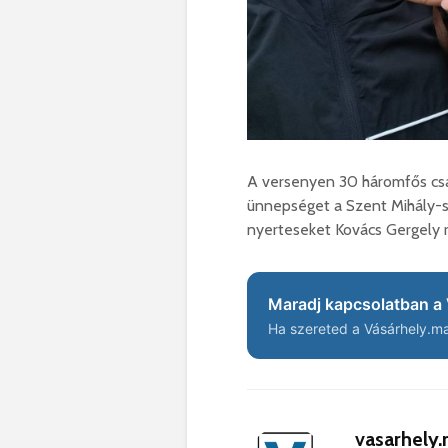
A versenyen 30 háromfős csap
ünnepséget a Szent Mihály-s
nyerteseket Kovács Gergely r
Maradj kapcsolatban a 
Ha szereted a Vásárhely.ma 
vasarhely