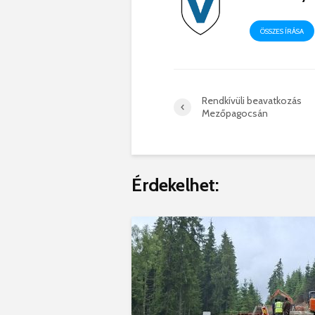
ÖSSZES ÍRÁSA
Rendkívüli beavatkozás
Mezőpagocsán
Érdekelhet: