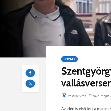
KÖRNYÉK
Szentgyörgy
vallásverse
vasarhely.ma
2025. május 
Az idén is első lett a maros