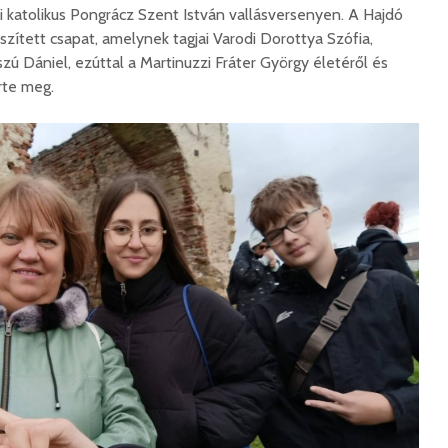
i katolikus Pongrácz Szent István vallásversenyen. A Hajdó
észített csapat, amelynek tagjai Varodi Dorottya Szófia,
 Dániel, ezúttal a Martinuzzi Fráter György életéről és
rte meg.