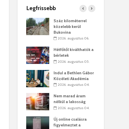
Legfrissebb
os kapunyitás
Száz kilométerrel
Hiv
-kastélyban
közelebb kerül
a T
Bukovina
augusztus 01.
2
2026. augusztus 06.
kó – Büllögi
Eur
atása
Hétfőtől kiválthatók a
úr 
bérletek
augusztus 01.
2
2026. augusztus 05.
feltámadást!
Bol
Indul a Bethlen Gábor
augusztus 01.
2
Közéleti Akadémia
2026. augusztus 04.
ervezetek:
Civ
t okok állnak
öss
Nem marad áram
laelhagyás
az 
nélkül a lakosság
ben
hát
2026. augusztus 04.
lius 31.
2
Új online csalásra
ó lejből
1,7
figyelmeztet a