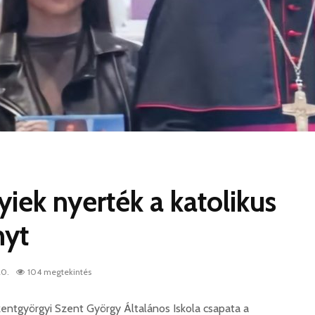
iek nyerték a katolikus
nyt
20.
104 megtekintés
szentgyörgyi Szent György Általános Iskola csapata a