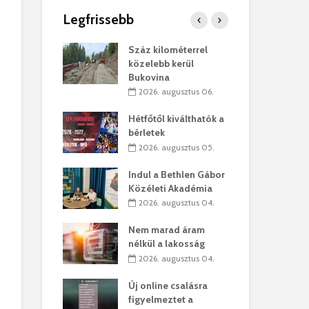
Legfrissebb
os kapunyitás
Száz kilométerrel
Hiv
-kastélyban
közelebb kerül
a T
Bukovina
augusztus 01.
2
2026. augusztus 06.
kó – Büllögi
Eur
atása
Hétfőtől kiválthatók a
úr 
bérletek
augusztus 01.
2
2026. augusztus 05.
feltámadást!
Bol
Indul a Bethlen Gábor
augusztus 01.
2
Közéleti Akadémia
2026. augusztus 04.
ervezetek:
Civ
t okok állnak
öss
Nem marad áram
laelhagyás
az 
nélkül a lakosság
ben
hát
2026. augusztus 04.
lius 31.
2
Új online csalásra
ó lejből
1,7
figyelmeztet a