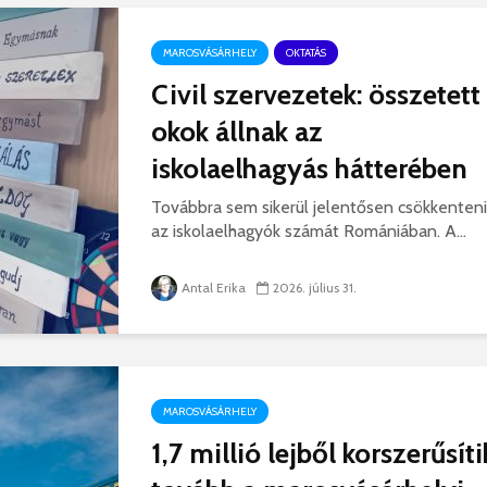
hibás, csak a gyermek
35 éves
nem!
marosvás
MAROSVÁSÁRHELY
OKTATÁS
14 581 megtekintés
6 344 
Civil szervezetek: összetett
Máris bezárták a
Megtalá
okok állnak az
Víkend medencéit!
Abigélt
8 792 megtekintés
6 070 
iskolaelhagyás hátterében
Négy halálos
Félig-me
Továbbra sem sikerül jelentősen csökkenteni
áldozatot követelt a
Wizz Air
az iskolaelhagyók számát Romániában. A...
gernyeszegi baleset –
5 729 
FRISSÍTVE
8 569 megtekintés
Antal Erika
2026. július 31.
MAROSVÁSÁRHELY
1,7 millió lejből korszerűsíti