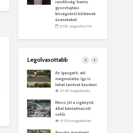
sítik tovább a
kor
rendőrség: hamis
sárhelyi
mar
gyorshajtási
ret
rep
bírságokról küldenek
üzeneteket
úlius 30.
2
2026. augusztus 04.
Legolvasottabb
ges Korda
Az igazgató, aki
Fer
Balázs Klári
megmutatta: így is
Gyö
a
lehet tanévet kezdeni
kon
v
megtekintés
29 611 megtekintés
r
vel
Nincs jól a cigányok
Kön
ött Bölöni
által bántalmazott
küs
sofőr
Lás
megtekintés
15 254 megtekintés
7
 a vonat egy
Anyuka: mindenki
Elg