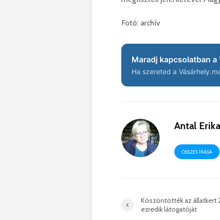
Fotó: archív
Maradj kapcsolatban a 
Ha szereted a Vásárhely.ma 
Antal Erik
ÖSSZES ÍRÁSA
Köszöntötték az állatkert
ezredik látogatóját