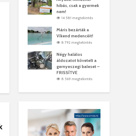
hibás, csak a gyermek
35 
árhelyi férfit
nem!
mar
megtekintés
14 581 megtekintés
6
lták László
Máris bezárták a
Meg
Víkend medencéit!
Abi
megtekintés
8 792 megtekintés
ddig elszáll a
Négy halálos
Fél
áldozatot követelt a
Wiz
gernyeszegi baleset –
megtekintés
5
FRISSÍTVE
8 569 megtekintés
k