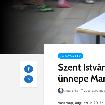
MAROSVÁSÁRHELY
Szent Istvá
ünnepe Mar
Antal Erika
2023. augusztus
Vasárnap, augusztus 20-án S