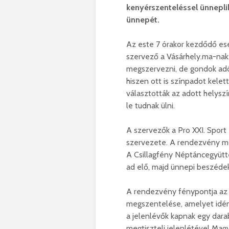
kenyérszenteléssel ünneplik
ünnepét.
Az este 7 órakor kezdődő es
szervező a Vásárhely.ma-nak
megszervezni, de gondok adó
hiszen ott is színpadot kelet
választották az adott helyszín
le tudnak ülni.
A szervezők a Pro XXI. Sport
szervezete. A rendezvény mű
A Csillagfény Néptáncegyütt
ad elő, majd ünnepi beszéde
A rendezvény fénypontja az E
megszentelése, amelyet idén
a jelenlévők kapnak egy dar
megtiszteli jelenlétével Mag