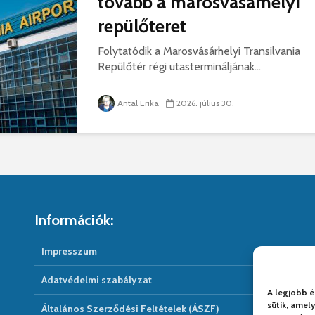
tovább a marosvásárhelyi
repülőteret
Folytatódik a Marosvásárhelyi Transilvania
Repülőtér régi utastermináljának...
Antal Erika
2026. július 30.
Információk:
Impresszum
Adatvédelmi szabályzat
A legjobb é
sütik, amel
Általános Szerződési Feltételek (ÁSZF)