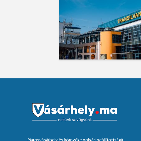
Marosvásárhely és környéke polgári beállítottságú,