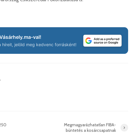
Száz kilométerrel
Hivatal
közelebb kerül
a Teleki
Bukovina
2026. 
Vásárhely.ma-val!
2026. augusztus 06.
híreit, jelöld meg kedvenc forrásként!
Európán
Hétfőtől kiválthatók a
úr látog
bérletek
2026. 
2026. augusztus 05.
Boldog 
Indul a Bethlen Gábor
a
2026. 
Közéleti Akadémia
2026. augusztus 04.
Civil sz
összetet
Nem marad áram
az isko
nélkül a lakosság
hátteré
2026. augusztus 04.
2026. jú
 250
Megmagyarázhatatlan FIBA-
Új online csalásra
büntetés a kosárcsapatnak
1,7 milli
figyelmeztet a