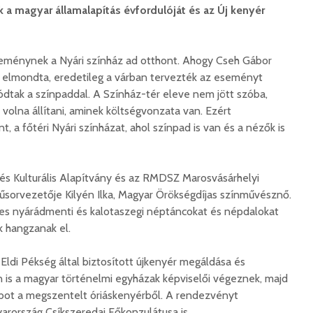
 a magyar államalapítás évfordulóját és az Új kenyér
eménynek a Nyári színház ad otthont. Ahogy Cseh Gábor
 elmondta, eredetileg a várban tervezték az eseményt
dtak a színpaddal. A Színház-tér eleve nem jött szóba,
t volna állítani, aminek költségvonzata van. Ezért
t, a főtéri Nyári színházat, ahol színpad is van és a nézők is
 és Kulturális Alapítvány és az RMDSZ Marosvásárhelyi
sorvezetője Kilyén Ilka, Magyar Örökségdíjas színművésznő.
es nyárádmenti és kalotaszegi néptáncokat és népdalokat
k hangzanak el.
ldi Pékség által biztosított újkenyér megáldása és
 is a magyar történelmi egyházak képviselői végeznek, majd
abot a megszentelt óriáskenyérből. A rendezvényt
yarország Csíkszeredai Főkonzulátusa is.