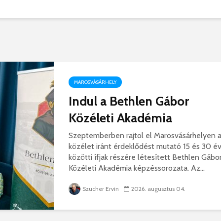
korszerű
rendőrség: hamis
marosvá
gyorshajtási
repülőte
bírságokról küldenek
üzeneteket
2026. j
2026. augusztus 04.
MAROSVÁSÁRHELY
Indul a Bethlen Gábor
Közéleti Akadémia
Az igazgató, aki
Fergete
megmutatta: így is
György–
Szeptemberben rajtol el Marosvásárhelyen 
lehet tanévet kezdeni
koncert
közélet iránt érdeklődést mutató 15 és 30 é
29 611 megtekintés
7 809 
közötti ífjak részére létesített Bethlen Gábo
Közéleti Akadémia képzéssorozata. Az...
Nincs jól a cigányok
Könnyei
által bántalmazott
küszköd
Szucher Ervin
2026. augusztus 04.
sofőr
László
15 254 megtekintés
7 704 
Anyuka: mindenki
Elgázolt