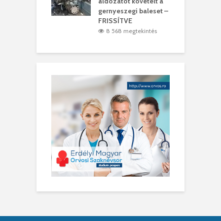
ir
áldozatot követelt a
W
gernyeszegi baleset –
6 megtekintés
FRISSÍTVE
8 568 megtekintés