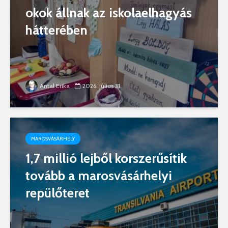
okok állnak az iskolaelhagyás
hátterében
Antal Erika
2026. július 31.
MAROSVÁSÁRHELY
1,7 millió lejből korszerűsítik
tovább a marosvásárhelyi
repülőteret