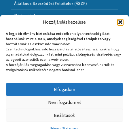
Általános Szerződési Feltételek (ÁSZF)
Médiaajánlat
Hozzájárulás kezelése
Hírarchivum
A legjobb élmény biztosítása érdekében olyan technológiákat
használunk, mint a sütik, amelyek segítségével tároljuk és/vagy
hozzáférünk az eszköz információihoz.
Ezen technológiákhoz való hozzájárulás lehetővé teszi számunkra, hogy
Médiapartnereink:
olyan adatokat dolgozzunk fel, mint például a böngészési viselkedés vagy
az egyedi azonosítók ezen a webhelyen.
A hozzájárulás megtagadása vagy visszavonása bizonyos funkciók és
szolgáltatások működésére negatív hatással lehet.
Elfogadom
Nem fogadom el
Beállítások
Copyright © 2026. Kiadja a
Kreativ PS Kft.
. Web&design:
Kreativ
Privacy Statement