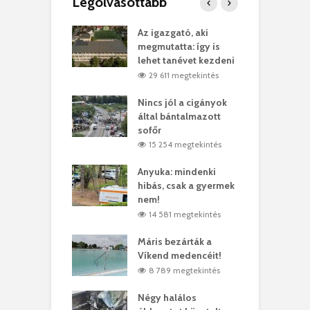
Legolvasottabb
teges Korda
Az igazgató, aki
F
y–Balázs Klári
megmutatta: így is
G
rt
lehet tanévet kezdeni
k
7 megtekintés
29 611 megtekintés
eivel
Nincs jól a cigányok
K
ödött Bölöni
által bántalmazott
k
ó
sofőr
L
4 megtekintés
15 254 megtekintés
lt a vonat egy
Anyuka: mindenki
E
es
hibás, csak a gyermek
3
ásárhelyi férfit
nem!
m
3 megtekintés
14 581 megtekintés
lálták László
Máris bezárták a
M
t
Víkend medencéit!
A
0 megtekintés
8 789 megtekintés
meddig elszáll a
Négy halálos
F