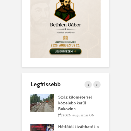
Legfrissebb
los kapunyitás
Száz kilométerrel
H
ki-kastélyban
közelebb kerül
a
Bukovina
. augusztus 01.
2026. augusztus 06.
ánkó – Büllögi
E
ogatása
Hétfőtől kiválthatók a
ú