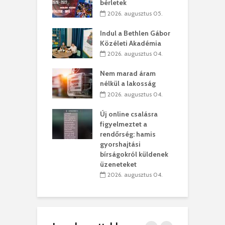
bérletek
. augusztus 01.
2026. augusztus 05.
g feltámadást!
B
Indul a Bethlen Gábor
. augusztus 01.
Közéleti Akadémia
2026. augusztus 04.
szervezetek:
C
ett okok állnak
ö
Nem marad áram
kolaelhagyás
a
nélkül a lakosság
rében
h
2026. augusztus 04.
 július 31.
Új online csalásra
lió lejből
1
figyelmeztet a
rűsítik tovább a
k
rendőrség: hamis
vásárhelyi
m
gyorshajtási
teret
r
bírságokról küldenek
üzeneteket
 július 30.
2026. augusztus 04.