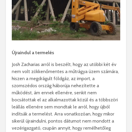
Újraindul a termelés
Josh Zacharias arról is beszélt, hogy az utóbbi két év
nem volt zökkenőmentes a műtrágya üzem számára,
hiszen a megdrágult földgáz, az import, a
szomszédos ország háborúja nehezítette a
működést, ám ennek ellenére, senkit nem
bocsátottak el az alkalmazottak közül és a többszöri
leállás ellenére sem mondtak le arról, hogy újból
indítsák a termelést. Arra vonatkozóan, hogy mikor
sikerül újraindulni, pontos dátumot nem mondott a
vezérigazgató, csupán annyit, hogy remélhetőleg