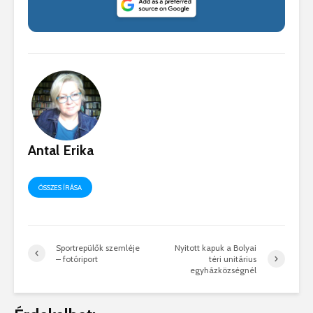
Antal Erika
ÖSSZES ÍRÁSA
Sportrepülők szemléje
Nyitott kapuk a Bolyai
– fotóriport
téri unitárius
egyházközségnél