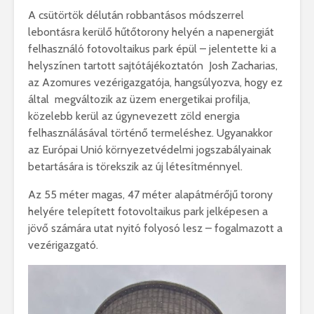
A csütörtök délután robbantásos módszerrel
lebontásra kerülő hűtőtorony helyén a napenergiát
felhasználó fotovoltaikus park épül – jelentette ki a
helyszínen tartott sajtótájékoztatón Josh Zacharias,
az Azomures vezérigazgatója, hangsúlyozva, hogy ez
által megváltozik az üzem energetikai profilja,
közelebb kerül az úgynevezett zöld energia
felhasználásával történő termeléshez. Ugyanakkor
az Európai Unió környezetvédelmi jogszabályainak
betartására is törekszik az új létesítménnyel.
Az 55 méter magas, 47 méter alapátmérőjű torony
helyére telepített fotovoltaikus park jelképesen a
jövő számára utat nyitó folyosó lesz – fogalmazott a
vezérigazgató.