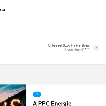
hibás, csak a gyermek
35 éves
.ma
nem!
marosvás
14 581 megtekintés
6 343 
Máris bezárták a
Megtalá
Víkend medencéit!
Abigélt
8 791 megtekintés
6 070 
Négy halálos
Félig-me
Új fejezet Szováta életében:
áldozatot követelt a
Wizz Air
Crystal Hotel****
gernyeszegi baleset –
5 729 
FRISSÍTVE
8 568 megtekintés
(X)
A PPC Energie