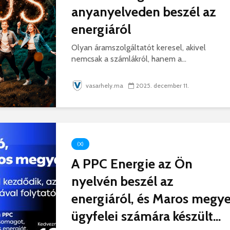
anyanyelveden beszél az
energiáról
Olyan áramszolgáltatót keresel, akivel
nemcsak a számlákról, hanem a...
vasarhely.ma
2025. december 11.
(X)
A PPC Energie az Ön
nyelvén beszél az
energiáról, és Maros megy
ügyfelei számára készült...