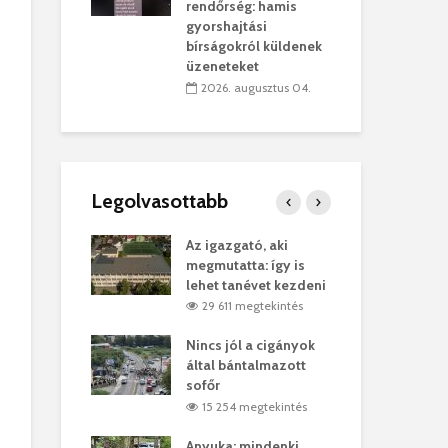
sítik tovább a
kor
rendőrség: hamis
sárhelyi
mar
gyorshajtási
ret
rep
bírságokról küldenek
üzeneteket
úlius 30.
2
2026. augusztus 04.
Legolvasottabb
ges Korda
Az igazgató, aki
Fer
Balázs Klári
megmutatta: így is
Gyö
lehet tanévet kezdeni
kon
megtekintés
29 611 megtekintés
vel
Nincs jól a cigányok
Kön
ött Bölöni
által bántalmazott
küs
sofőr
Lás
megtekintés
15 254 megtekintés
7
 a vonat egy
Anyuka: mindenki
Elg