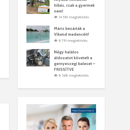
hibás, csak a gyermek
35 
árhelyi férfit
nem!
mar
megtekintés
14 581 megtekintés
6
lták László
Máris bezárták a
Meg
Víkend medencéit!
Abi
megtekintés
8 791 megtekintés
ddig elszáll a
Négy halálos
Fél
áldozatot követelt a
Wiz
gernyeszegi baleset –
megtekintés
5
FRISSÍTVE
8 568 megtekintés