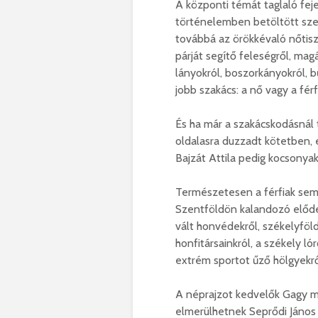
A központi témát taglaló fej
történelemben betöltött sze
továbbá az örökkévaló nőtiszt
párját segítő feleségről, ma
lányokról, boszorkányokról, bű
jobb szakács: a nő vagy a férfi
És ha már a szakácskodásnál t
oldalasra duzzadt kötetben, 
Bajzát Attila pedig kocsonya
Természetesen a férfiak sem 
Szentföldön kalandozó elődei
vált honvédekről, székelyföldi
honfitársainkról, a székely lór
extrém sportot űző hölgyekrő
A néprajzot kedvelők Gagy me
elmerülhetnek Seprődi János