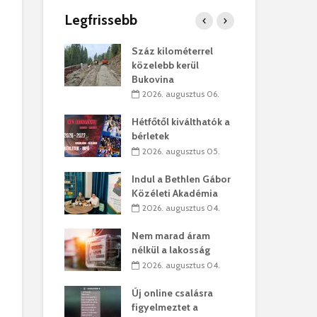
Legfrissebb
os kapunyitás
Száz kilométerrel
Hiv
-kastélyban
közelebb kerül
a T
Bukovina
augusztus 01.
2
2026. augusztus 06.
kó – Büllögi
Eur
atása
Hétfőtől kiválthatók a
úr 
bérletek
augusztus 01.
2
2026. augusztus 05.
feltámadást!
Bol
Indul a Bethlen Gábor
augusztus 01.
2
Közéleti Akadémia
2026. augusztus 04.
ervezetek:
Civ
t okok állnak
öss
Nem marad áram
laelhagyás
az 
nélkül a lakosság
ben
hát
2026. augusztus 04.
lius 31.
2
Új online csalásra
ó lejből
1,7
figyelmeztet a