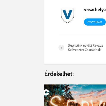
vasarhely
ÖSSZES ÍRÁSA
Segítsünk együtt Ravasz
Szilveszter Csanádnak!
Érdekelhet: