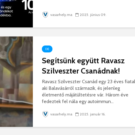
vasarhely.ma
2025. június 09.
(X)
Segítsünk együtt Ravasz
Szilveszter Csanádnak!
Ravasz Szilveszter Csanád egy 23 éves fiatal
aki Balavásárról származik, és jelenleg
életmentő májátültetésre vár. Három éve
fedeztek fel nála egy autoimmun...
vasarhely.ma
2025. január 16.