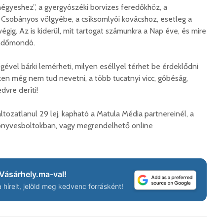
korszerű
rendőrség: hamis
négyeshez”, a gyergyószéki borvizes feredőkhöz, a
marosvá
gyorshajtási
 Csobányos völgyébe, a csíksomlyói kovácshoz, esetleg a
repülőte
bírságokról küldenek
égig. Az is kiderül, mit tartogat számunkra a Nap éve, és mire
üzeneteket
2026. j
endőmondó.
2026. augusztus 04.
ével bárki lemérheti, milyen eséllyel térhet be érdeklődni
zen még nem tud nevetni, a több tucatnyi vicc, góbéság,
dvre deríti!
tozatlanul 29 lej, kapható a Matula Média partnereinél, a
Az igazgató, aki
Fergete
könyvesboltokban, vagy megrendelhető online
megmutatta: így is
György–
lehet tanévet kezdeni
koncert
29 611 megtekintés
7 807 
Nincs jól a cigányok
Könnyei
Vásárhely.ma-val!
által bántalmazott
küszköd
híreit, jelöld meg kedvenc forrásként!
sofőr
László
15 254 megtekintés
7 704 
Anyuka: mindenki
Elgázolt