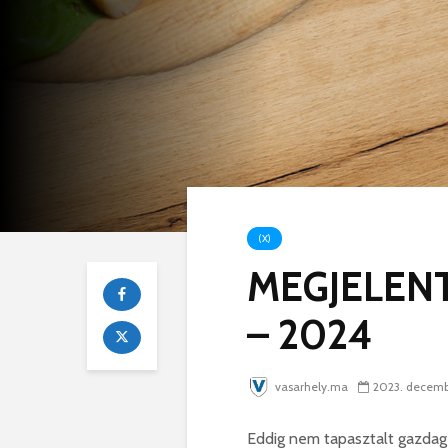
(X)
MEGJELENT!
– 2024
vasarhely.ma
2023. decemb
Eddig nem tapasztalt gazdag 