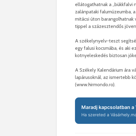
ellátogathatnak a „bükkfalvi 
zalánpataki falumúzeumba, a
mitácsi úton barangolhatnak v
tippel a százesztendős jöv
A székelynyelv-teszt segítség
egy falusi kocsmába, és aki e
kotnyeleskedés biztosan jóke
A Székely Kalendárium ára vál
lapárusoknál, az ismertebb 
(www.hirmondo.ro).
Maradj kapcsolatban a 
Ha szereted a Vásárhely.ma 