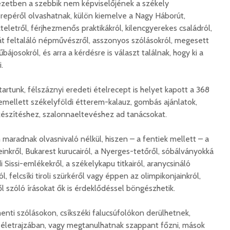
ezetben a szebbik nem képviselőjének a székely
repéről olvashatnak, külön kiemelve a Nagy Háborút,
eletről, férjhezmenős praktikákról, kilencgyerekes családról,
Száz kilométerrel
Hivatal
gát feltaláló népművészről, asszonyos szólásokról, megesett
közelebb kerül
a Teleki
bájosokról, és arra a kérdésre is választ találnak, hogy ki a
Bukovina
2026. 
.
2026. augusztus 06.
Európán
Hétfőtől kiválthatók a
úr látog
artunk, félszáznyi eredeti ételrecept is helyet kapott a 368
bérletek
2026. 
emellett székelyföldi étterem-kalauz, gombás ajánlatok,
2026. augusztus 05.
készítéshez, szalonnaeltevéshez ad tanácsokat.
Boldog 
Indul a Bethlen Gábor
2026. 
maradnak olvasnivaló nélkül, hiszen – a fentiek mellett – a
Közéleti Akadémia
nkről, Bukarest kurucairól, a Nyerges-tetőről, sóbálványokká
2026. augusztus 04.
Civil sz
 Sissi-emlékekről, a székelykapu titkairól, aranycsináló
összetet
Nem marad áram
ól, felcsíki tiroli szürkéről vagy éppen az olimpikonjainkról,
az isko
nélkül a lakosság
l szóló írásokat ők is érdeklődéssel böngészhetik.
hátteré
2026. augusztus 04.
2026. jú
Új online csalásra
nti szólásokon, csíkszéki falucsúfolókon derülhetnek,
1,7 milli
figyelmeztet a
 életrajzában, vagy megtanulhatnak szappant főzni, mások