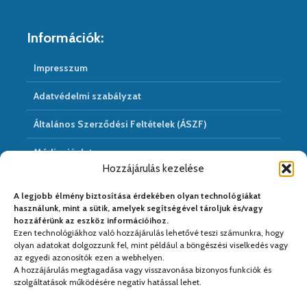
Információk:
Impresszum
Adatvédelmi szabályzat
Általános Szerződési Feltételek (ÁSZF)
Médiaajánlat
Hozzájárulás kezelése
Hírarchivum
A legjobb élmény biztosítása érdekében olyan technológiákat
használunk, mint a sütik, amelyek segítségével tároljuk és/vagy
hozzáférünk az eszköz információihoz.
Ezen technológiákhoz való hozzájárulás lehetővé teszi számunkra, hogy
Médiapartnereink:
olyan adatokat dolgozzunk fel, mint például a böngészési viselkedés vagy
az egyedi azonosítók ezen a webhelyen.
A hozzájárulás megtagadása vagy visszavonása bizonyos funkciók és
szolgáltatások működésére negatív hatással lehet.