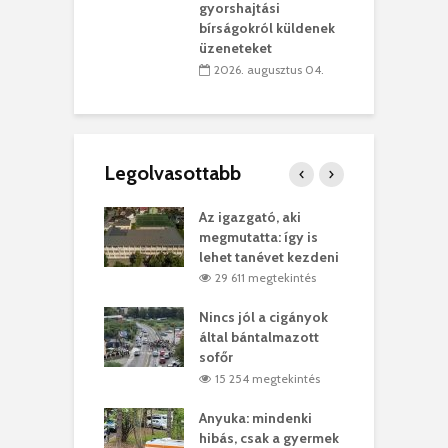
vásárhelyi
m
gyorshajtási
teret
r
bírságokról küldenek
üzeneteket
 július 30.
2026. augusztus 04.
Legolvasottabb
teges Korda
Az igazgató, aki
F
y–Balázs Klári
megmutatta: így is
G
rt
lehet tanévet kezdeni
k
6 megtekintés
29 611 megtekintés
eivel
Nincs jól a cigányok
K
ödött Bölöni
által bántalmazott
k
ó
sofőr
L
1 megtekintés
15 254 megtekintés
lt a vonat egy
Anyuka: mindenki
E
es
hibás, csak a gyermek
3