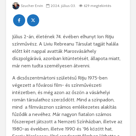
Szucher Ervin
2024. július 03.
629 megtekintés
Július 2-án, életének 74. évében elhunyt Ion Riţiu
színművész. A Liviu Rebreanu Társulat tagját halála
előtt két nappal avatták Marosvásárhely
díszpolgárává, azonban kitüntetését, állapota miatt,
már nem tudta személyesen átvenni.
A dicsőszentmártoni születésű Riţiu 1975-ben
végezett a fővárosi film- és színművészeti
intézetben, és még azon az őszön a vásárhelyi
román társulathoz szerződött. Mind a színpadon,
mind a filmvásznon számos emlékezetes alakítás
fűződik a nevéhez. Már nagyon fiatalon számos
főszerepet játszott a Nemzeti Színházban, illetve az
1980-as években, illetve 1990 és ’96 között hat,