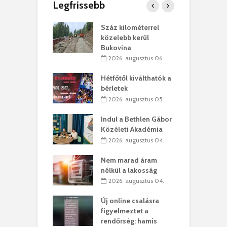
Legfrissebb
los kapunyitás
Száz kilométerrel
H
ki-kastélyban
közelebb kerül
a
Bukovina
. augusztus 01.
2026. augusztus 06.
ánkó – Büllögi
E
ogatása
Hétfőtől kiválthatók a
ú
bérletek
. augusztus 01.
2026. augusztus 05.
g feltámadást!
B
Indul a Bethlen Gábor
. augusztus 01.
Közéleti Akadémia
2026. augusztus 04.
szervezetek:
C
ett okok állnak
ö
Nem marad áram
kolaelhagyás
a
nélkül a lakosság
rében
h
2026. augusztus 04.
 július 31.
Új online csalásra
lió lejből
1
figyelmeztet a
rűsítik tovább a
k
rendőrség: hamis