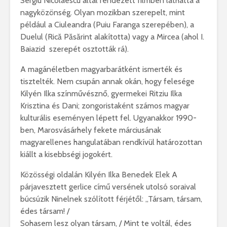
Sergiu Nicolaescu által rendezett filmben láthatta a
nagyközönség. Olyan mozikban szerepelt, mint
például a Ciuleandra (Puiu Faranga szerepében), a
Duelul (Rică Păsărint alakította) vagy a Mircea (ahol I.
Baiazid szerepét osztották rá).
A magánéletben magyarbarátként ismerték és
tisztelték. Nem csupán annak okán, hogy felesége
Kilyén Ilka színművésznő, gyermekei Ritziu Ilka
Krisztina és Dani; zongoristaként számos magyar
kulturális eseményen lépett fel. Ugyanakkor 1990-
ben, Marosvásárhely fekete márciusának
magyarellenes hangulatában rendkívül határozottan
kiállt a kisebbségi jogokért.
Közösségi oldalán Kilyén Ilka Benedek Elek A
párjavesztett gerlice című versének utolsó soraival
búcsúzik Ninelnek szólított férjétől: „Társam, társam,
édes társam! /
Sohasem lesz olyan társam, / Mint te voltál, édes