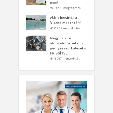
ásárhelyi férfit
nem!
m
3 megtekintés
14 581 megtekintés
lálták László
Máris bezárták a
M
t
Víkend medencéit!
A
0 megtekintés
8 789 megtekintés
meddig elszáll a
Négy halálos
F
ir
áldozatot követelt a
W
gernyeszegi baleset –
4 megtekintés
FRISSÍTVE
8 567 megtekintés