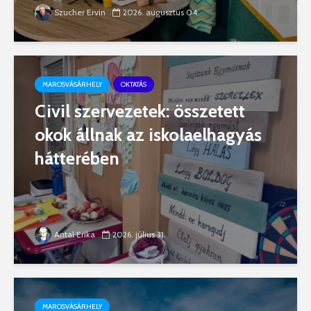
Szucher Ervin
2026. augusztus 04.
MAROSVÁSÁRHELY
OKTATÁS
Civil szervezetek: összetett
okok állnak az iskolaelhagyás
hátterében
Antal Erika
2026. július 31.
MAROSVÁSÁRHELY