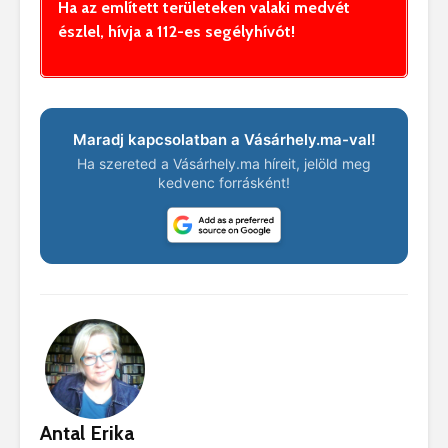
Ha az említett területeken valaki medvét
észlel, hívja a 112-es segélyhívót!
Maradj kapcsolatban a Vásárhely.ma-val!
Ha szereted a Vásárhely.ma híreit, jelöld meg
kedvenc forrásként!
Antal Erika