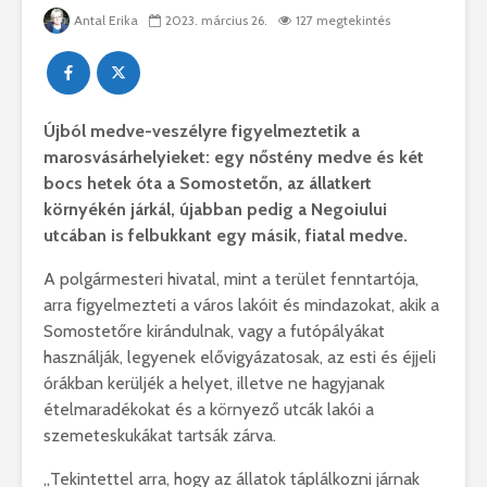
Antal Erika
2023. március 26.
127 megtekintés
Újból medve-veszélyre figyelmeztetik a
marosvásárhelyieket: egy nőstény medve és két
bocs hetek óta a Somostetőn, az állatkert
környékén járkál, újabban pedig a Negoiului
utcában is felbukkant egy másik, fiatal medve.
A polgármesteri hivatal, mint a terület fenntartója,
arra figyelmezteti a város lakóit és mindazokat, akik a
Somostetőre kirándulnak, vagy a futópályákat
használják, legyenek elővigyázatosak, az esti és éjjeli
órákban kerüljék a helyet, illetve ne hagyjanak
ételmaradékokat és a környező utcák lakói a
szemeteskukákat tartsák zárva.
„
Tekintettel arra, hogy az állatok táplálkozni járnak