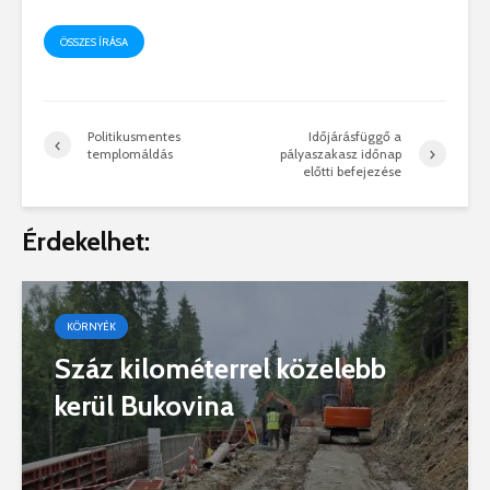
ÖSSZES ÍRÁSA
Politikusmentes
Időjárásfüggő a
templomáldás
pályaszakasz időnap
előtti befejezése
Érdekelhet:
KÖRNYÉK
Száz kilométerrel közelebb
kerül Bukovina