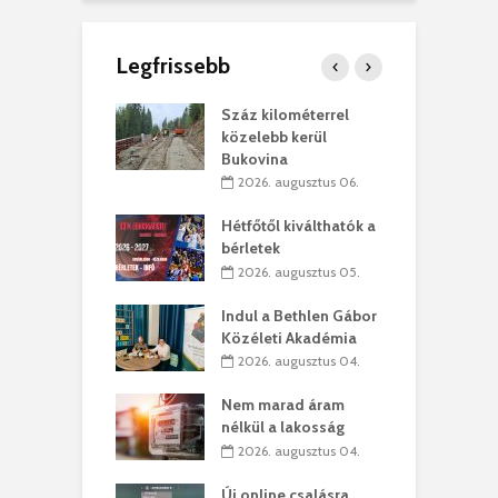
Legfrissebb
los kapunyitás
Száz kilométerrel
H
ki-kastélyban
közelebb kerül
a
Bukovina
. augusztus 01.
2026. augusztus 06.
ánkó – Büllögi
E
ogatása
Hétfőtől kiválthatók a
ú
bérletek
. augusztus 01.
2026. augusztus 05.
g feltámadást!
B
Indul a Bethlen Gábor
. augusztus 01.
Közéleti Akadémia
2026. augusztus 04.
szervezetek:
C
ett okok állnak
ö
Nem marad áram
kolaelhagyás
a
nélkül a lakosság
rében
h
2026. augusztus 04.
 július 31.
Új online csalásra