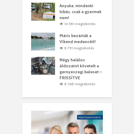
lt a vonat egy
Anyuka: mindenki
E
es
hibás, csak a gyermek
3
ásárhelyi férfit
nem!
m
4 megtekintés
14 581 megtekintés
lálták László
Máris bezárták a
M
t
Víkend medencéit!
A
0 megtekintés
8 791 megtekintés
meddig elszáll a
Négy halálos
F
ir
áldozatot követelt a
W
gernyeszegi baleset –
9 megtekintés
FRISSÍTVE
8 568 megtekintés