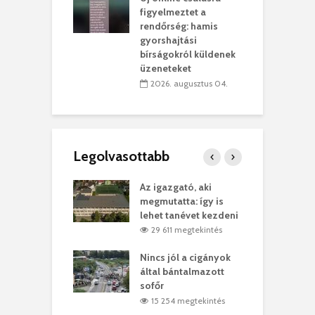
lió lejből
1
figyelmeztet a
rűsítik tovább a
k
rendőrség: hamis
vásárhelyi
m
gyorshajtási
teret
r
bírságokról küldenek
üzeneteket
 július 30.
2026. augusztus 04.
Legolvasottabb
teges Korda
Az igazgató, aki
F
y–Balázs Klári
megmutatta: így is
G
rt
lehet tanévet kezdeni
k
7 megtekintés
29 611 megtekintés
eivel
Nincs jól a cigányok
K
ödött Bölöni
által bántalmazott
k
ó
sofőr
L
4 megtekintés
15 254 megtekintés