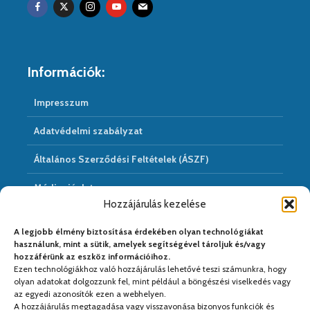
Információk:
Impresszum
Adatvédelmi szabályzat
Általános Szerződési Feltételek (ÁSZF)
Médiaajánlat
Hozzájárulás kezelése
Hírarchivum
A legjobb élmény biztosítása érdekében olyan technológiákat
használunk, mint a sütik, amelyek segítségével tároljuk és/vagy
hozzáférünk az eszköz információihoz.
Ezen technológiákhoz való hozzájárulás lehetővé teszi számunkra, hogy
Médiapartnereink:
olyan adatokat dolgozzunk fel, mint például a böngészési viselkedés vagy
az egyedi azonosítók ezen a webhelyen.
A hozzájárulás megtagadása vagy visszavonása bizonyos funkciók és