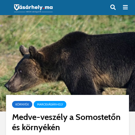
KÖRNYÉK
MAROSVÁSÁRHELY
Medve-veszély a Somostetőn
és környékén