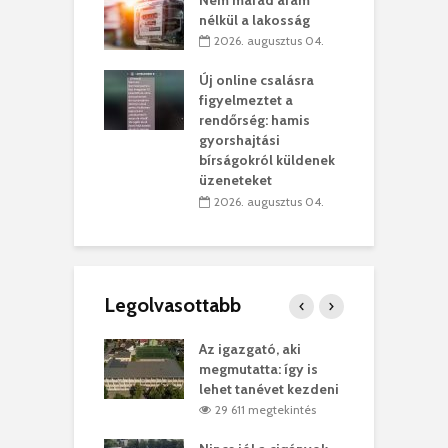
kolaelhagyás
a
nélkül a lakosság
rében
h
2026. augusztus 04.
 július 31.
Új online csalásra
lió lejből
1
figyelmeztet a
rűsítik tovább a
k
rendőrség: hamis
vásárhelyi
m
gyorshajtási
teret
r
bírságokról küldenek
üzeneteket
 július 30.
2026. augusztus 04.
Legolvasottabb
teges Korda
Az igazgató, aki
F
y–Balázs Klári
megmutatta: így is
G
rt
lehet tanévet kezdeni
k
9 megtekintés
29 611 megtekintés