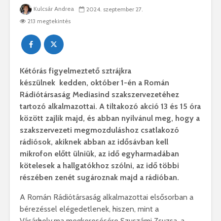
Kulcsár Andrea
2024. szeptember 27.
213 megtekintés
Kétórás figyelmeztető sztrájk
ra
készülnek
kedden,
október
1-
én a Román
Rádiótársaság Mediasind szakszervezetéhez
tartozó alkalmazottai.
A tiltakozó akció 13 és 15 óra
között zajlik majd, és abban nyilvánul meg, hogy a
szakszervezeti megmozduláshoz csatlakozó
rádiósok, akiknek abban az idősávban kell
mikrofon előtt ülniük, az idő egyharmadában
kötelesek a hallgatókhoz szólni, az idő többi
részében zenét sugároznak majd a rádióban.
A Román Rádiótársaság alkalmazottai elsősorban a
bérezéssel elégedetlenek, hiszen, mint a
Vásárhely.ma megkeresésére Szuszámi Zsuzsa, a