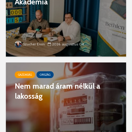
Akadémia
Szucher Ervin
2026. augusztus 04.
GAZDASÁG
ORSZÁG
Nem marad áram nélkül a
lakosság