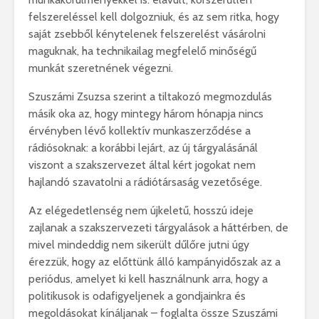
felszereléssel kell dolgozniuk, és az sem ritka, hogy
saját zsebből kénytelenek felszerelést vásárolni
maguknak, ha technikailag megfelelő minőségű
munkát szeretnének végezni.
Szuszámi Zsuzsa szerint a tiltakozó megmozdulás
másik oka az, hogy mintegy három hónapja nincs
érvényben lévő kollektív munkaszerződése a
rádiósoknak: a korábbi lejárt, az új tárgyalásánál
viszont a szakszervezet által kért jogokat nem
hajlandó szavatolni a rádiótársaság vezetősége.
Az elégedetlenség nem újkeletű, hosszú ideje
zajlanak a szakszervezeti tárgyalások a háttérben, de
mivel mindeddig nem sikerült dűlőre jutni úgy
érezzük, hogy az előttünk álló kampányidőszak az a
periódus, amelyet ki kell használnunk arra, hogy a
politikusok is odafigyeljenek a gondjainkra és
megoldásokat kínáljanak – foglalta össze Szuszámi