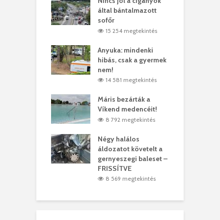
eivel
Nincs jól a cigányok
K
ödött Bölöni
által bántalmazott
k
ó
sofőr
L
4 megtekintés
15 254 megtekintés
lt a vonat egy
Anyuka: mindenki
E
es
hibás, csak a gyermek
3
ásárhelyi férfit
nem!
m
4 megtekintés
14 581 megtekintés
lálták László
Máris bezárták a
M
t
Víkend medencéit!
A
0 megtekintés
8 792 megtekintés
meddig elszáll a
Négy halálos
F
ir
áldozatot követelt a
W
gernyeszegi baleset –
9 megtekintés
FRISSÍTVE
8 569 megtekintés