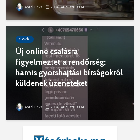
Antal Erika
2026. augusztus 04.
ORSZÁG
Új online csalásra
figyelmeztet a rendőrség:
hamis gyorshajtási bírságokról
küldenek üzeneteket
Antal Erika
2026. augusztus 04.