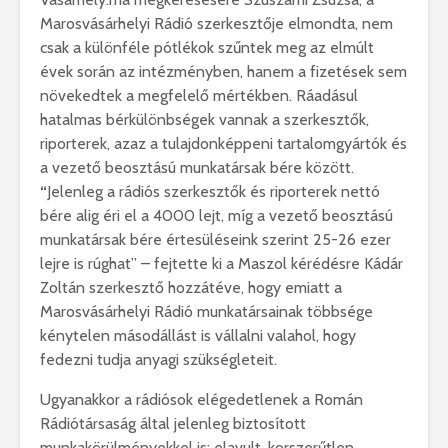
Marosvásárhelyi Rádió szerkesztője elmondta, nem
csak a különféle pótlékok szűntek meg az elmúlt
évek során az intézményben, hanem a fizetések sem
növekedtek a megfelelő mértékben. Ráadásul
hatalmas bérkülönbségek vannak a szerkesztők,
riporterek, azaz a tulajdonképpeni tartalomgyártók és
a vezető beosztású munkatársak bére között.
“
Jelenleg a rádiós szerkesztők és riporterek nettó
bére alig éri el a 4000 lejt, míg a vezető beosztású
munkatársak bére értesüléseink szerint 25-26 ezer
lejre is rúghat” – fejtette ki a Maszol kérédésre Kádár
Zoltán szerkesztő hozzátéve, hogy emiatt a
Marosvásárhelyi Rádió munkatársainak többsége
kénytelen másodállást is vállalni valahol, hogy
fedezni tudja anyagi szükségleteit.
Ugyanakkor a rádiósok elégedetlenek a Román
Rádiótársaság által jelenleg biztosított
munkakörülményekkel is: elavult, korszerűtlen