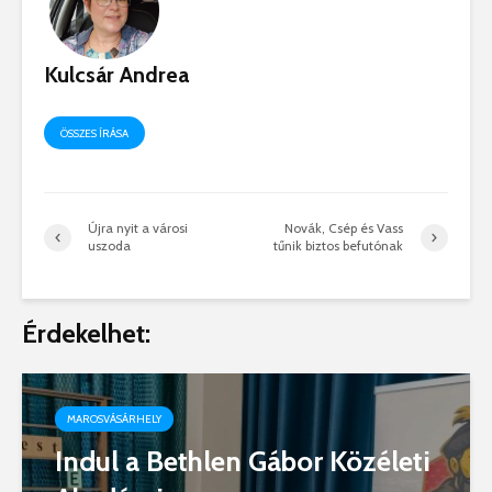
Kulcsár Andrea
ÖSSZES ÍRÁSA
Újra nyit a városi
Novák, Csép és Vass
uszoda
tűnik biztos befutónak
Érdekelhet:
MAROSVÁSÁRHELY
Indul a Bethlen Gábor Közéleti