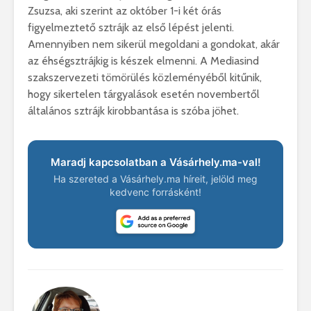
Zsuzsa, aki szerint az október 1-i két órás
figyelmeztető sztrájk az első lépést jelenti.
Amennyiben nem sikerül megoldani a gondokat, akár
az éhségsztrájkig is készek elmenni. A Mediasind
szakszervezeti tömörülés közleményéből kitűnik,
hogy sikertelen tárgyalások esetén novembertől
általános sztrájk kirobbantása is szóba jöhet.
Maradj kapcsolatban a Vásárhely.ma-val!
Ha szereted a Vásárhely.ma híreit, jelöld meg
kedvenc forrásként!