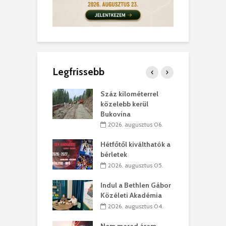
Legfrissebb
los kapunyitás
Száz kilométerrel
H
ki-kastélyban
közelebb kerül
a
Bukovina
. augusztus 01.
2026. augusztus 06.
ánkó – Büllögi
E
ogatása
Hétfőtől kiválthatók a
ú
bérletek
. augusztus 01.
2026. augusztus 05.
g feltámadást!
B
Indul a Bethlen Gábor
. augusztus 01.
Közéleti Akadémia
2026. augusztus 04.
szervezetek:
C
ett okok állnak
ö
Nem marad áram