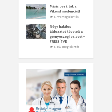
lálták László
Máris bezárták a
M
t
Víkend medencéit!
A
0 megtekintés
8 791 megtekintés
meddig elszáll a
Négy halálos
F
ir
áldozatot követelt a
W
gernyeszegi baleset –
9 megtekintés
FRISSÍTVE
8 569 megtekintés