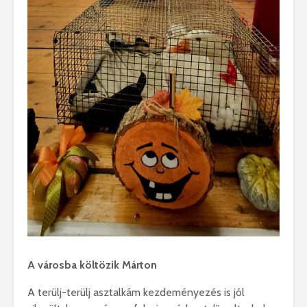
A városba költözik Márton
A terülj-terülj asztalkám kezdeményezés is jól