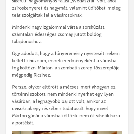
sikerült, hagyományos falusi ,,svédasztal” volt, ahol
zsíroskenyeret és hagymát, valamint üdítőket, meleg
teát szolgáltak fel a vásárosoknak.
Mindenki nagy izgalommal várta a sorshúzást,
számtalan édességes csomag jutott boldog
tulajdonoshoz.
Úgy adódott, hogy a főnyeremény nyertesét nekem
kellett kihúznom, ennek eredményeként a városba
fog költözni Márton, a szombati szerep főszereplője,
mégpedig Ricsihez.
Persze, olykor eltörött a mécses, mert ahogyan ez
történni szokott, nem mindenki nyerhet egy ilyen
vásárban, a legnagyobb baj ott volt, amikor az
ovisoknak egy részében tudatosult, hogy mivel
Márton gúnár a városba költözik, nem ők vihetik haza
a portékát.