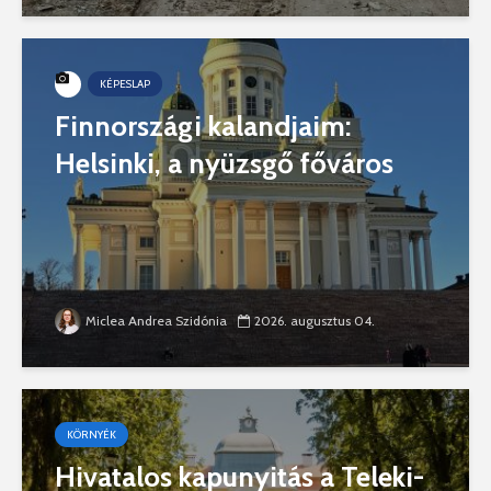
KÉPESLAP
Finnországi kalandjaim:
Helsinki, a nyüzsgő főváros
Miclea Andrea Szidónia
2026. augusztus 04.
KÖRNYÉK
Hivatalos kapunyitás a Teleki-