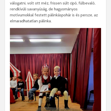
válogatni, volt ott méz, frissen sült cipó, fülbevaló,
rendkívüli savanyúság, de hagyományos
motívumokkal festett pálinkáspohár is és persze, az
elmaradhatatlan pálinka.