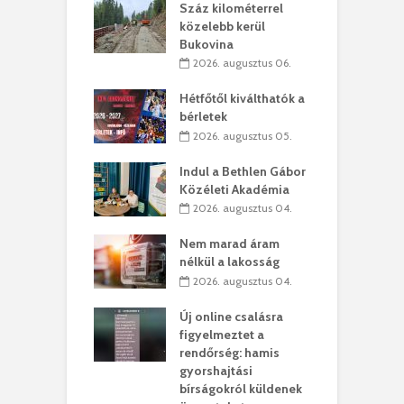
los kapunyitás
Száz kilométerrel
H
ki-kastélyban
közelebb kerül
a
Bukovina
. augusztus 01.
2026. augusztus 06.
ánkó – Büllögi
E
ogatása
Hétfőtől kiválthatók a
ú
bérletek
. augusztus 01.
2026. augusztus 05.
g feltámadást!
B
Indul a Bethlen Gábor
. augusztus 01.
Közéleti Akadémia
2026. augusztus 04.
szervezetek:
C
ett okok állnak
ö
Nem marad áram
kolaelhagyás
a
nélkül a lakosság
rében
h
2026. augusztus 04.
 július 31.
Új online csalásra
lió lejből
1
figyelmeztet a
rűsítik tovább a
k
rendőrség: hamis
vásárhelyi
m
gyorshajtási
teret
r
bírságokról küldenek