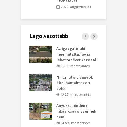
üzeneteket
 július 30.
2026. augusztus 04.
Legolvasottabb
teges Korda
Az igazgató, aki
F
y–Balázs Klári
megmutatta: így is
G
rt
lehet tanévet kezdeni
k
8 megtekintés
29 611 megtekintés
eivel
Nincs jól a cigányok
K
ödött Bölöni
által bántalmazott
k
ó
sofőr
L
4 megtekintés
15 254 megtekintés
lt a vonat egy
Anyuka: mindenki
E
es
hibás, csak a gyermek
3
ásárhelyi férfit
nem!
m
4 megtekintés
14 581 megtekintés