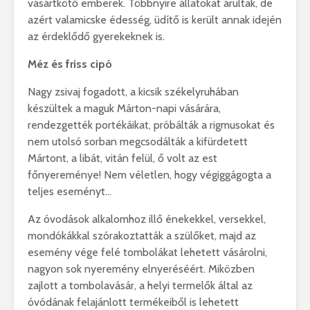
vásártkötő emberek. Többnyire állatokat árultak, de
azért valamicske édesség, üdítő is került annak idején
az érdeklődő gyerekeknek is.
Méz és friss cipó
Nagy zsivaj fogadott, a kicsik székelyruhában
készültek a maguk Márton-napi vásárára,
rendezgették portékáikat, próbálták a rigmusokat és
nem utolsó sorban megcsodálták a kifürdetett
Mártont, a libát, vitán felül, ő volt az est
főnyereménye! Nem véletlen, hogy végiggágogta a
teljes eseményt…
Az óvodások alkalomhoz illő énekekkel, versekkel,
mondókákkal szórakoztatták a szülőket, majd az
esemény vége felé tombolákat lehetett vásárolni,
nagyon sok nyeremény elnyeréséért. Miközben
zajlott a tombolavásár, a helyi termelők által az
óvódának felajánlott termékeiből is lehetett