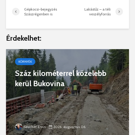
Gépkocsi-bejegyzés
Lakástűz – a téli
Szászrégenben is
veszélyforrás
Érdekelhet:
KÖRNYÉK
Száz kilométerrel közelebb
kerül Bukovina
Szucher Ervin
2026. augusztus 06.