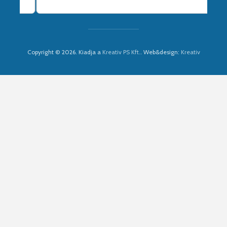
Copyright © 2026. Kiadja a
Kreativ PS Kft.
. Web&design:
Kreativ