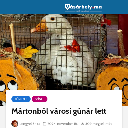
KÖRNYÉK
SZÍNES
Mártonból városi gúnár lett
Lengyel Erika
2024. november 18.
309 megtekintés