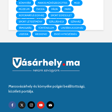
Proba
KÖNYVTÁR
MAROS MŰVÉSZEGYÜTTES
MOZI
MÚZEUM
ÓVODA
PÁLYA
PARK
REFORMÁTUS EGYHÁZ
SPORT EGYESÜLET
admin
2023. május 04.
SPORT LÉTESÍTMÉNY
SZÁLLÁSHELY
SZÍNHÁZ
TÁMOGATÁS
TÖRTÉNELEM
UNITÁRIUS EGYHÁZ
USZODA
WEEKEND
ZSIDÓ HITKÖZÖSSÉG
Marosvásárhely és környéke polgári beállítottságú,
közéleti portálja.