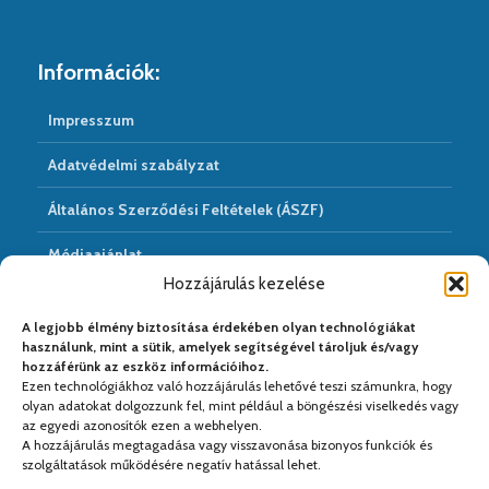
Információk:
Impresszum
Adatvédelmi szabályzat
Általános Szerződési Feltételek (ÁSZF)
Médiaajánlat
Hozzájárulás kezelése
Hírarchivum
A legjobb élmény biztosítása érdekében olyan technológiákat
használunk, mint a sütik, amelyek segítségével tároljuk és/vagy
hozzáférünk az eszköz információihoz.
Ezen technológiákhoz való hozzájárulás lehetővé teszi számunkra, hogy
Médiapartnereink:
olyan adatokat dolgozzunk fel, mint például a böngészési viselkedés vagy
az egyedi azonosítók ezen a webhelyen.
A hozzájárulás megtagadása vagy visszavonása bizonyos funkciók és
szolgáltatások működésére negatív hatással lehet.