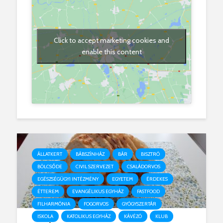
Click to accept marketing cookies and
enable this content
ÁLLATKERT
BÁBSZÍNHÁZ
BÁR
BISZTRÓ
BÖLCSŐDE
CIVIL SZERVEZET
CSALÁDORVOS
EGÉSZSÉGÜGYI INTÉZMÉNY
EGYETEM
ÉRDEKES
ÉTTEREM
EVANGÉLIKUS EGYHÁZ
FASTFOOD
FILHARMÓNIA
FOGORVOS
GYÓGYSZERTÁR
ISKOLA
KATOLIKUS EGYHÁZ
KÁVÉZÓ
KLUB