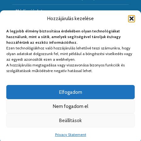
Médiaajánlat
Hozzájárulás kezelése
Hírarchivum
A legjobb élmény biztosítása érdekében olyan technológiákat
használunk, mint a sütik, amelyek segítségével tároljuk és/vagy
hozzáférünk az eszköz információihoz.
Ezen technológiákhoz való hozzájárulás lehetővé teszi számunkra, hogy
Médiapartnereink:
olyan adatokat dolgozzunk fel, mint például a böngészési viselkedés vagy
az egyedi azonosítók ezen a webhelyen.
A hozzájárulás megtagadása vagy visszavonása bizonyos funkciók és
szolgáltatások működésére negatív hatással lehet.
Elfogadom
Nem fogadom el
Beállítások
Copyright © 2026. Kiadja a
Kreativ PS Kft.
. Web&design:
Kreativ
Privacy Statement